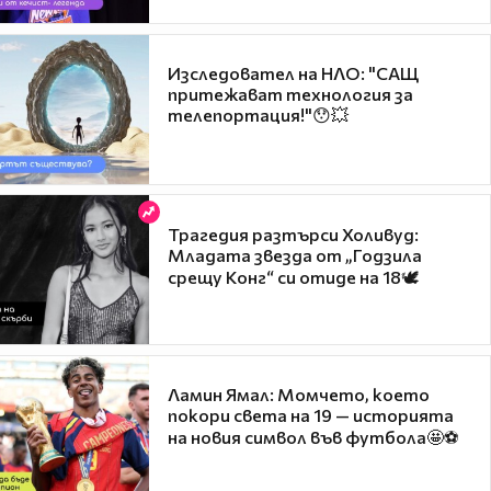
Изследовател на НЛО: "САЩ
притежават технология за
телепортация!"😯💥
Трагедия разтърси Холивуд:
Младата звезда от „Годзила
срещу Конг“ си отиде на 18🕊️
Ламин Ямал: Момчето, което
покори света на 19 — историята
на новия символ във футбола🤩⚽