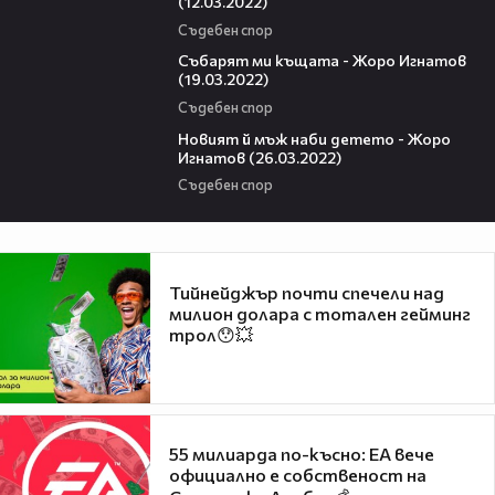
(12.03.2022)
Съдебен спор
17:39
Събарят ми къщата - Жоро Игнатов
(19.03.2022)
Съдебен спор
16:25
Новият й мъж наби детето - Жоро
Игнатов (26.03.2022)
Съдебен спор
Тийнейджър почти спечели над
милион долара с тотален гейминг
трол😯💥
55 милиарда по-късно: EA вече
официално е собственост на