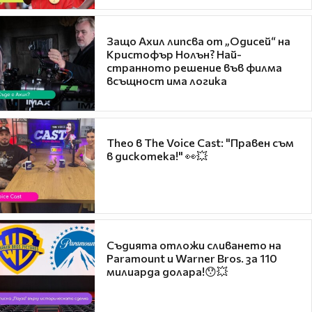
Защо Ахил липсва от „Одисей“ на
Кристофър Нолън? Най-
странното решение във филма
всъщност има логика
Theo в The Voice Cast: "Правен съм
в дискотека!" 👀💥
Съдията отложи сливането на
Paramount и Warner Bros. за 110
милиарда долара!😯💥