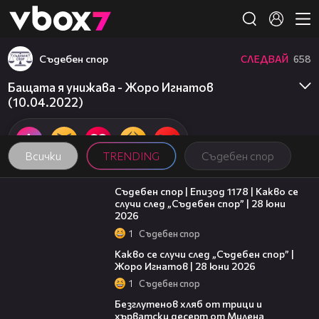
Member of
👾
Съдебен спор
СЛЕДВАЙ
658
Бащата я унижава - Жоро Игнатов
(10.04.2022)
Всички
TRENDING
Съдебен спор
47:02
Съдебен спор | Епизод 1178 | Какво се
случи след „Съдебен спор” | 28 юни
2026
1
Съдебен спор
15:58
Какво се случи след „Съдебен спор” |
Жоро Игнатов | 28 юни 2026
1
Съдебен спор
16:02
Безглутенов хляб от трици и
хърватски десерт от Милена