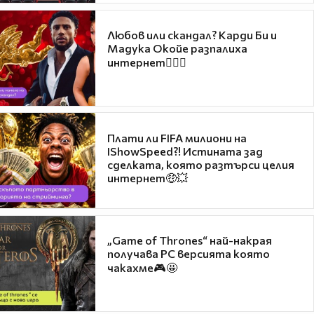
Любов или скандал? Карди Би и
Мадука Окойе разпалиха
интернет❤️‍🔥🔥
Плати ли FIFA милиони на
IShowSpeed?! Истината зад
сделката, която разтърси целия
интернет🤑💥
„Game of Thrones“ най-накрая
получава PC версията която
чакахме🎮🤩