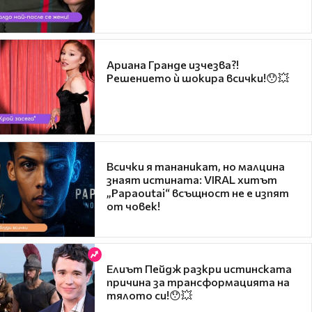
Ариана Гранде изчезва?!
Решението ѝ шокира всички!😯💥
Всички я тананикат, но малцина
знаят истината: VIRAL хитът
„Papaoutai“ всъщност не е изпят
от човек!
Елиът Пейдж разкри истинската
причина за трансформацията на
тялото си!😯💥