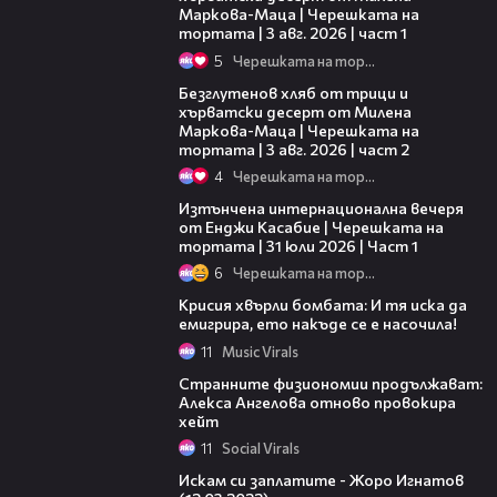
Маркова-Маца | Черешката на
тортата | 3 авг. 2026 | част 1
5
Черешката на тортата
15:35
Безглутенов хляб от трици и
хърватски десерт от Милена
Маркова-Маца | Черешката на
тортата | 3 авг. 2026 | част 2
4
Черешката на тортата
18:07
Изтънчена интернационална вечеря
от Енджи Касабие | Черешката на
тортата | 31 юли 2026 | Част 1
6
Черешката на тортата
Крисия хвърли бомбата: И тя иска да
емигрира, ето накъде се е насочила!
11
Music Virals
Странните физиономии продължават:
Алекса Ангелова отново провокира
хейт
11
Social Virals
15:04
Искам си заплатите - Жоро Игнатов