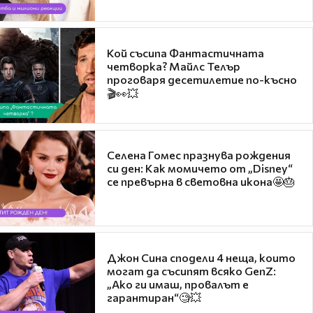
Кой съсипа Фантастичната
четворка? Майлс Телър
проговаря десетилетие по-късно
🎬👀💥
Селена Гомес празнува рождения
си ден: Как момичето от „Disney“
се превърна в световна икона🤩🎂
Джон Сина сподели 4 неща, които
могат да съсипят всяко GenZ:
„Ако ги имаш, провалът е
гарантиран“🧐💥