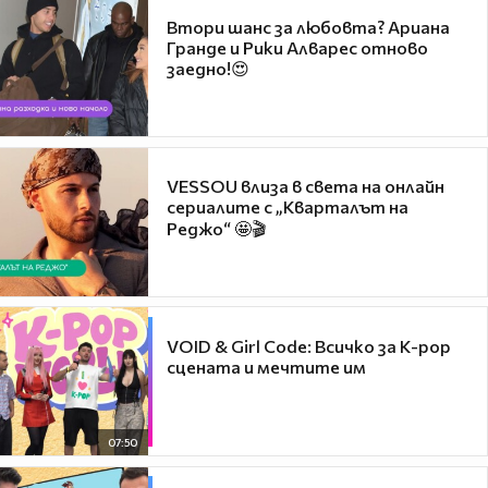
Втори шанс за любовта? Ариана
Гранде и Рики Алварес отново
заедно!😍
VESSOU влиза в света на онлайн
сериалите с „Кварталът на
Реджо“ 🤩🎬
VOID & Girl Code: Всичко за K-pop
сцената и мечтите им
07:50