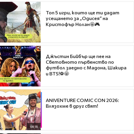
Топ 5 игри, които ще ти дадат
усещането за „Одисея“ на
Кристофър Нолан🤩🎮
Джъстин Бийбър ще пее на
Световното първенство по
футбол заедно с Мадона, Шакира
и BTS!⚽🤩
ANIVENTURE COMIC CON 2026:
Влязохме в друг свят!
08:16