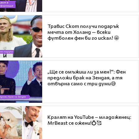
Травис Скот получи подарък
мечта от Холанд — всеки
футболен фен би го искал! 🤩
„Ще се омъжиш ли за мен?“: Фен
предложи брак на Зендая, а тя
отвърна само с три думи😅
Кралят на YouTube – младоженец:
MrBeast се ожени!💍🥰