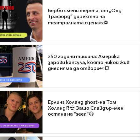
Бербо смени терена: от „Олд
Трафорд“ директно на
театралната сцена👀⚽
250 години тишина: Америка
зарови капсула, която никой жив
днес няма да отвори👀💥
Ерлинг Холанд ghost-на Том
Холанд?! 💀 Защо Спайдър-мен
остана на "seen"😅