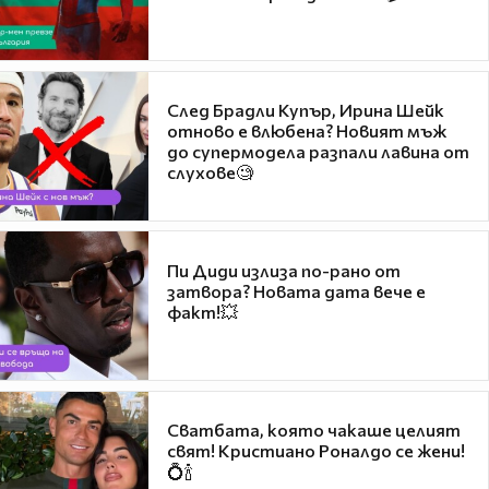
След Брадли Купър, Ирина Шейк
отново е влюбена? Новият мъж
до супермодела разпали лавина от
слухове🧐
Пи Диди излиза по-рано от
затвора? Новата дата вече е
факт!💥
Сватбата, която чакаше целият
свят! Кристиано Роналдо се жени!
💍🍾