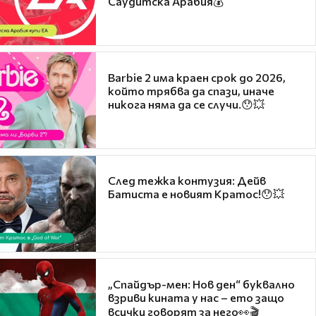
Саудитска Арабия💰
Barbie 2 има краен срок до 2026,
който трябва да спази, иначе
никога няма да се случи.😯💥
След тежка контузия: Дейв
Батиста е новият Кратос!😯💥
„Спайдър-мен: Нов ден“ буквално
взриви кината у нас – ето защо
всички говорят за него👀🎬