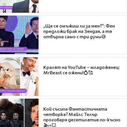
„Ще се омъжиш ли за мен?“: Фен
предложи брак на Зендая, а тя
отвърна само с три думи😅
Кралят на YouTube – младоженец:
MrBeast се ожени!💍🥰
Кой съсипа Фантастичната
четворка? Майлс Телър
проговаря десетилетие по-късно
🎬👀💥