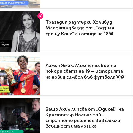
Трагедия разтърси Холивуд:
Младата звезда от „Годзила
срещу Конг“ си отиде на 18🕊️
Ламин Ямал: Момчето, което
покори света на 19 — историята
на новия символ във футбола🤩⚽
Защо Ахил липсва от „Одисей“ на
Кристофър Нолън? Най-
странното решение във филма
всъщност има логика