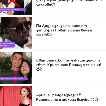
слухове🧐
Пи Диди излиза по-рано от
затвора? Новата дата вече е
факт!💥
Сватбата, която чакаше целият
свят! Кристиано Роналдо се жени!
💍🍾
Ариана Гранде изчезва?!
Решението ѝ шокира всички!😯💥