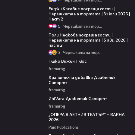
16:45
Енджи Касабие посреща гости |
Черешката на тортата | 31 юли 2026 |
Част 2
5
Черешката на тортата
13:03
Поли Недкова посреща гости |
Черешката на тортата | 5 авг. 2026 |
част 2
3
Черешката на тортата
00:32
Глико Вижън Плюс
framarbg
00:32
Хранителна добавка Диабетик
Сапорт+
framarbg
00:31
ZhiVara Диабетик Сапорт+
framarbg
00:32
„ОПЕРА В ЛЕТНИЯ ТЕАТЪР“ – ВАРНА
2026
Paid Publications
00:37