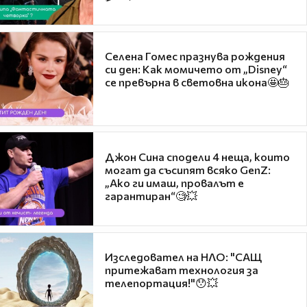
Селена Гомес празнува рождения
си ден: Как момичето от „Disney“
се превърна в световна икона🤩🎂
Джон Сина сподели 4 неща, които
могат да съсипят всяко GenZ:
„Ако ги имаш, провалът е
гарантиран“🧐💥
Изследовател на НЛО: "САЩ
притежават технология за
телепортация!"😯💥