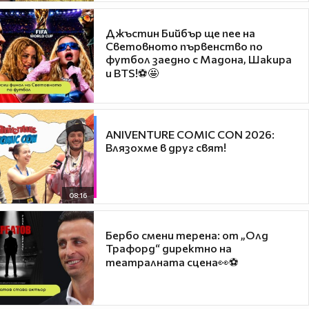
Джъстин Бийбър ще пее на
Световното първенство по
футбол заедно с Мадона, Шакира
и BTS!⚽🤩
ANIVENTURE COMIC CON 2026:
Влязохме в друг свят!
08:16
Бербо смени терена: от „Олд
Трафорд“ директно на
театралната сцена👀⚽