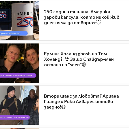
250 години тишина: Америка
зарови капсула, която никой жив
днес няма да отвори👀💥
Ерлинг Холанд ghost-на Том
Холанд?! 💀 Защо Спайдър-мен
остана на "seen"😅
Втори шанс за любовта? Ариана
Гранде и Рики Алварес отново
заедно!😍