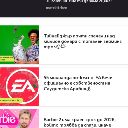
Ти готвиш. Ние ти даваме сцена!
matekitchen
Тийнейджър почти спечели над
милион долара с тотален гейминг
трол😯💥
55 милиарда по-късно: EA вече
официално е собственост на
Саудитска Арабия💰
Barbie 2 има краен срок до 2026,
който трябва да спази, иначе