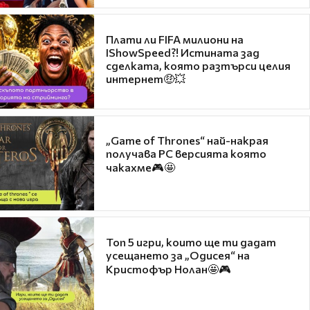
Плати ли FIFA милиони на
IShowSpeed?! Истината зад
сделката, която разтърси целия
интернет🤑💥
„Game of Thrones“ най-накрая
получава PC версията която
чакахме🎮🤩
Топ 5 игри, които ще ти дадат
усещането за „Одисея“ на
Кристофър Нолан🤩🎮