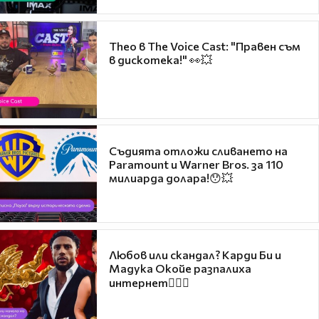
Theo в The Voice Cast: "Правен съм
в дискотека!" 👀💥
Съдията отложи сливането на
Paramount и Warner Bros. за 110
милиарда долара!😯💥
Любов или скандал? Карди Би и
Мадука Окойе разпалиха
интернет❤️‍🔥🔥