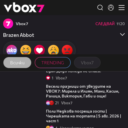
Member of
👾
Vbоx7
СЛЕДВАЙ
1120
Brazen Abbot
Всички
TRENDING
Vbоx7
00:07
Един Дядо Коледа не стига!
1
Vbоx7
03:02
Весели празници от звездите на
VBOX7: Мирела и Илиян, Мани, Касим,
Ралица, Виктория, Габи и още!
21
Vbоx7
19:25
Поли Недкова посреща гости |
Черешката на тортата | 5 авг. 2026 |
част 1
4
Черешката на тортата