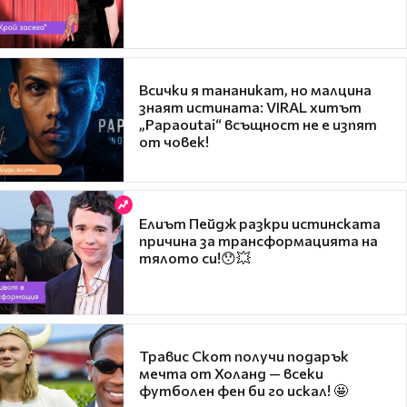
Всички я тананикат, но малцина
знаят истината: VIRAL хитът
„Papaoutai“ всъщност не е изпят
от човек!
Елиът Пейдж разкри истинската
причина за трансформацията на
тялото си!😯💥
Травис Скот получи подарък
мечта от Холанд — всеки
футболен фен би го искал! 🤩