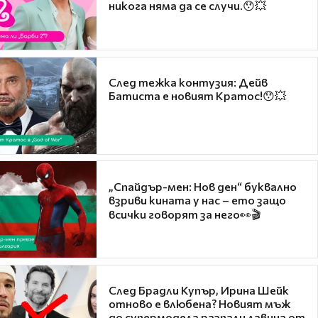
никога няма да се случи.😯💥
След тежка контузия: Дейв
Батиста е новият Кратос!😯💥
„Спайдър-мен: Нов ден“ буквално
взриви кината у нас – ето защо
всички говорят за него👀🎬
След Брадли Купър, Ирина Шейк
отново е влюбена? Новият мъж
до супермодела разпали лавина от