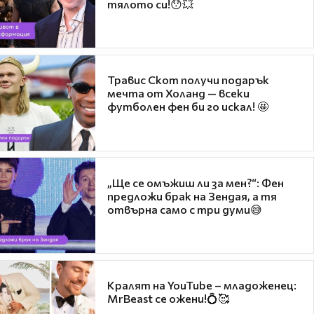
тялото си!😯💥
Травис Скот получи подарък
мечта от Холанд — всеки
футболен фен би го искал! 🤩
„Ще се омъжиш ли за мен?“: Фен
предложи брак на Зендая, а тя
отвърна само с три думи😅
Кралят на YouTube – младоженец:
MrBeast се ожени!💍🥰