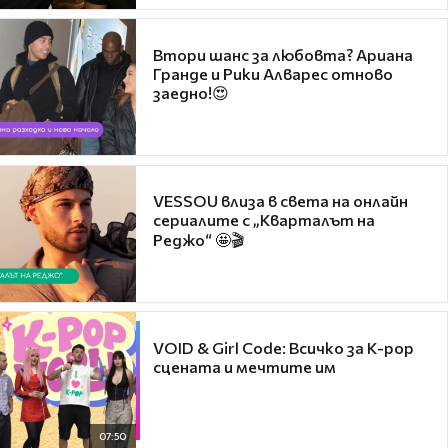
Втори шанс за любовта? Ариана
Гранде и Рики Алварес отново
заедно!😍
VESSOU влиза в света на онлайн
сериалите с „Кварталът на
Реджо“ 🤩🎬
VOID & Girl Code: Всичко за K-pop
сцената и мечтите им
07:50