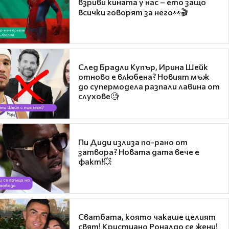
взриви кината у нас – ето защо
всички говорят за него👀🎬
След Брадли Купър, Ирина Шейк
отново е влюбена? Новият мъж
до супермодела разпали лавина от
слухове🧐
Пи Диди излиза по-рано от
затвора? Новата дата вече е
факт!💥
Сватбата, която чакаше целият
свят! Кристиано Роналдо се жени!