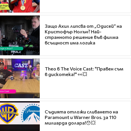
Защо Ахил липсва от „Одисей“ на
Кристофър Нолън? Най-
странното решение във филма
всъщност има логика
Theo в The Voice Cast: "Правен съм
в дискотека!" 👀💥
Съдията отложи сливането на
Paramount и Warner Bros. за 110
милиарда долара!😯💥