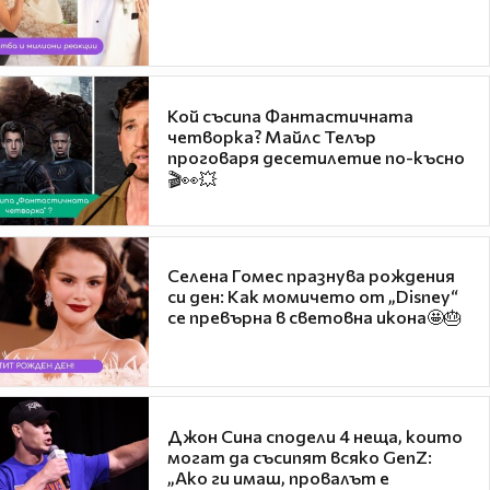
Кой съсипа Фантастичната
четворка? Майлс Телър
проговаря десетилетие по-късно
🎬👀💥
Селена Гомес празнува рождения
си ден: Как момичето от „Disney“
се превърна в световна икона🤩🎂
Джон Сина сподели 4 неща, които
могат да съсипят всяко GenZ:
„Ако ги имаш, провалът е