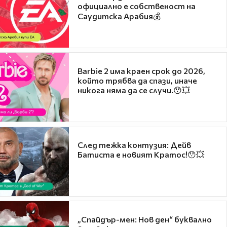
официално е собственост на
Саудитска Арабия💰
Barbie 2 има краен срок до 2026,
който трябва да спази, иначе
никога няма да се случи.😯💥
След тежка контузия: Дейв
Батиста е новият Кратос!😯💥
„Спайдър-мен: Нов ден“ буквално