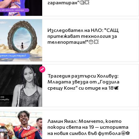
гарантиран“🧐💥
Изследовател на НЛО: "САЩ
притежават технология за
телепортация!"😯💥
Трагедия разтърси Холивуд:
Младата звезда от „Годзила
срещу Конг“ си отиде на 18🕊️
Ламин Ямал: Момчето, което
покори света на 19 — историята
на новия символ във футбола🤩⚽