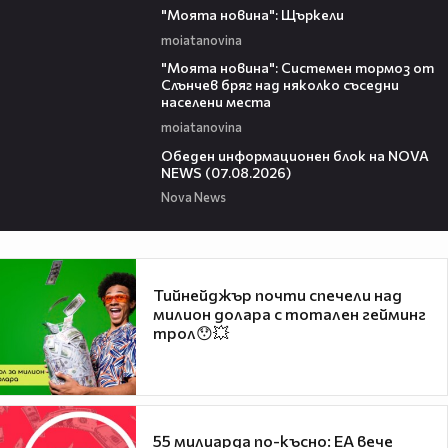
"Моята новина": Щъркели
moiatanovina
00:16
"Моята новина": Системен тормоз от
Слънчев бряг над няколко съседни
населени места
moiatanovina
01:10:25
Обеден информационен блок на NOVA
NEWS (07.08.2026)
Nova News
Тийнейджър почти спечели над
милион долара с тотален гейминг
трол😯💥
55 милиарда по-късно: EA вече