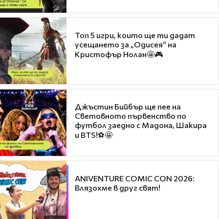
Топ 5 игри, които ще ти дадат
усещането за „Одисея“ на
Кристофър Нолан🤩🎮
Джъстин Бийбър ще пее на
Световното първенство по
футбол заедно с Мадона, Шакира
и BTS!⚽🤩
ANIVENTURE COMIC CON 2026:
Влязохме в друг свят!