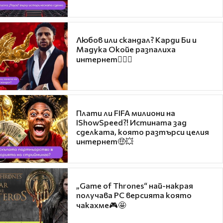
Любов или скандал? Карди Би и
Мадука Окойе разпалиха
интернет❤️‍🔥🔥
Плати ли FIFA милиони на
IShowSpeed?! Истината зад
сделката, която разтърси целия
интернет🤑💥
„Game of Thrones“ най-накрая
получава PC версията която
чакахме🎮🤩