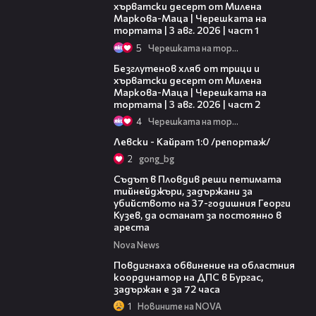
хърватски десерт от Милена
Маркова-Маца | Черешката на
тортата | 3 авг. 2026 | част 1
5
Черешката на тортата
15:35
Безглутенов хляб от трици и
хърватски десерт от Милена
Маркова-Маца | Черешката на
тортата | 3 авг. 2026 | част 2
4
Черешката на тортата
05:57
Левски - Кайрат 1:0 /репортаж/
2
gong_bg
01:34
Съдът в Пловдив реши петимата
тийнейджъри, задържани за
убийството на 37-годишния Георги
Кузев, да останат за постоянно в
ареста
Nova News
05:05
Повдигнаха обвинение на областния
координатор на ДПС в Бургас,
задържан е за 72 часа
1
Новините на NOVA
00:29