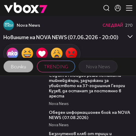
Member of
👾
Nova News
СЛЕДВАЙ
270
Новините на NOVA NEWS (07.06.2026 - 20:00)
Всички
TRENDING
Nova News
01:34
Съдът в Пловдив реши петимата
тийнейджъри, задържани за
убийството на 37-годишния Георги
Кузев, да останат за постоянно в
ареста
Nova News
01:10:25
Обеден информационен блок на NOVA
NEWS (07.08.2026)
Nova News
16:02
Безглутенов хляб от трици и