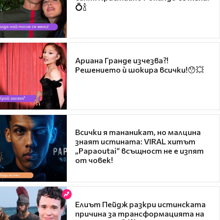
💍🍾
Ариана Гранде изчезва?!
Решението ѝ шокира всички!😯💥
Всички я тананикат, но малцина
знаят истината: VIRAL хитът
„Papaoutai“ всъщност не е изпят
от човек!
Елиът Пейдж разкри истинската
причина за трансформацията на