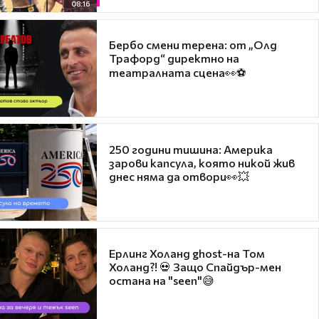
08:16
Бербо смени терена: от „Олд
Трафорд“ директно на
театралната сцена👀⚽
250 години тишина: Америка
зарови капсула, която никой жив
днес няма да отвори👀💥
Ерлинг Холанд ghost-на Том
Холанд?! 💀 Защо Спайдър-мен
остана на "seen"😅