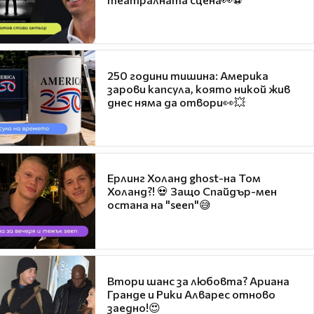
250 години тишина: Америка
зарови капсула, която никой жив
днес няма да отвори👀💥
Ерлинг Холанд ghost-на Том
Холанд?! 💀 Защо Спайдър-мен
остана на "seen"😅
Втори шанс за любовта? Ариана
Гранде и Рики Алварес отново
заедно!😍