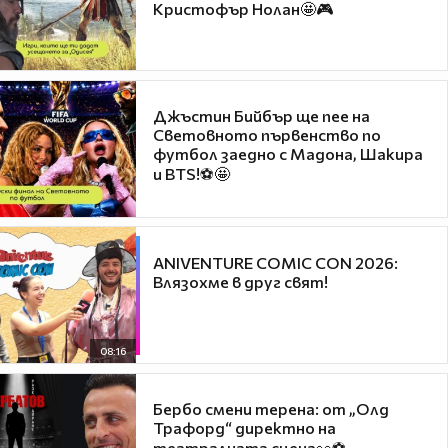
Кристофър Нолан🤩🎮
Джъстин Бийбър ще пее на
Световното първенство по
футбол заедно с Мадона, Шакира
и BTS!⚽🤩
ANIVENTURE COMIC CON 2026:
Влязохме в друг свят!
08:16
Бербо смени терена: от „Олд
Трафорд“ директно на
театралната сцена👀⚽