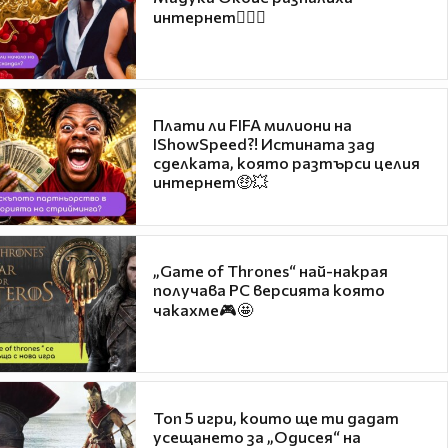
интернет❤️‍🔥🔥
Плати ли FIFA милиони на
IShowSpeed?! Истината зад
сделката, която разтърси целия
интернет🤑💥
„Game of Thrones“ най-накрая
получава PC версията която
чакахме🎮🤩
Топ 5 игри, които ще ти дадат
усещането за „Одисея“ на