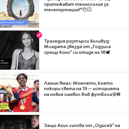
притежават технология за
телепортация!"😯💥
Трагедия разтърси Холивуд:
Младата звезда от „Годзила
срещу Конг“ си отиде на 18🕊️
Ламин Ямал: Момчето, което
покори света на 19 — историята
на новия символ във футбола🤩⚽
Защо Ахил липсва от „Одисей“ на