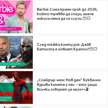
Barbie 2 има краен срок до 2026,
който трябва да спази, иначе
никога няма да се случи.😯💥
След тежка контузия: Дейв
Батиста е новият Кратос!😯💥
„Спайдър-мен: Нов ден“ буквално
взриви кината у нас – ето защо
всички говорят за него👀🎬