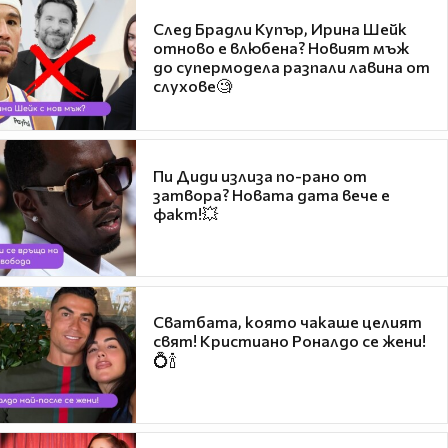
След Брадли Купър, Ирина Шейк
отново е влюбена? Новият мъж
до супермодела разпали лавина от
слухове🧐
Пи Диди излиза по-рано от
затвора? Новата дата вече е
факт!💥
Сватбата, която чакаше целият
свят! Кристиано Роналдо се жени!
💍🍾