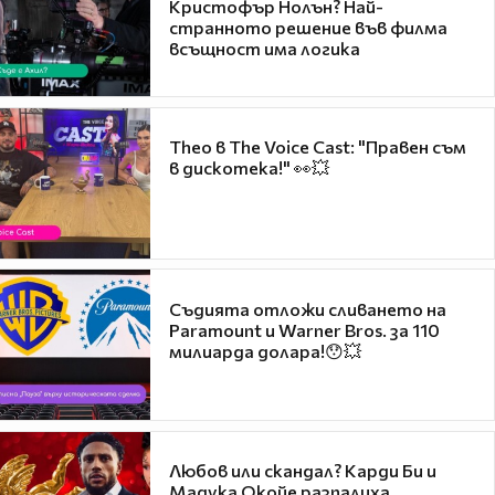
Кристофър Нолън? Най-
странното решение във филма
всъщност има логика
Theo в The Voice Cast: "Правен съм
в дискотека!" 👀💥
Съдията отложи сливането на
Paramount и Warner Bros. за 110
милиарда долара!😯💥
Любов или скандал? Карди Би и
Мадука Окойе разпалиха