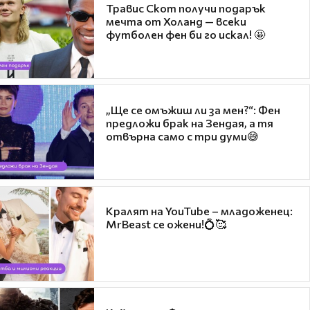
Травис Скот получи подарък
мечта от Холанд — всеки
футболен фен би го искал! 🤩
„Ще се омъжиш ли за мен?“: Фен
предложи брак на Зендая, а тя
отвърна само с три думи😅
Кралят на YouTube – младоженец:
MrBeast се ожени!💍🥰