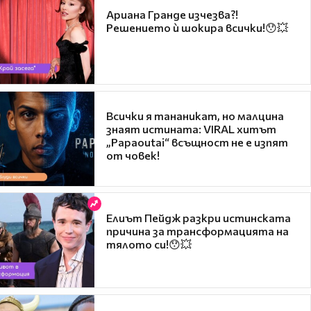
Ариана Гранде изчезва?!
Решението ѝ шокира всички!😯💥
Всички я тананикат, но малцина
знаят истината: VIRAL хитът
„Papaoutai“ всъщност не е изпят
от човек!
Елиът Пейдж разкри истинската
причина за трансформацията на
тялото си!😯💥