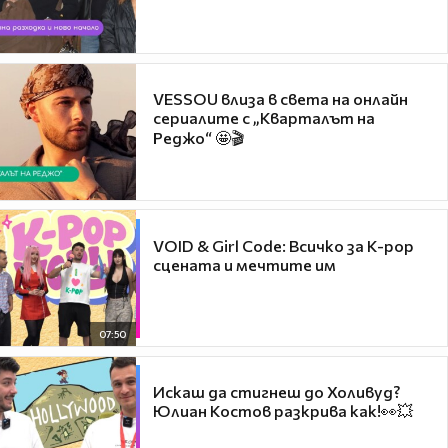
VESSOU влиза в света на онлайн
сериалите с „Кварталът на
Реджо“ 🤩🎬
VOID & Girl Code: Всичко за K-pop
сцената и мечтите им
07:50
Искаш да стигнеш до Холивуд?
Юлиан Костов разкрива как!👀💥