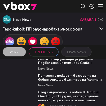
Member of
👾
Nova News
СЛЕДВАЙ
270
Герджиков: ПП разочароваха много хора
Всички
TRENDING
Nova News
00:38
Голям пожар затвори за два часа
Подбалканския път край Сливен
Nova News
00:31
Потушен е пожарът в сградата на
бивше училище в центъра на Монтана
Nova News
09:32
След смъртоносния побой в Пловдив:
Очевидци твърдят, че сред групата
тийнейджъри е имало и момичета
3
Здравей България