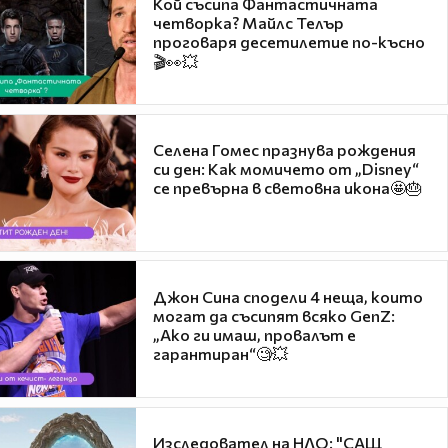
Кой съсипа Фантастичната
четворка? Майлс Телър
проговаря десетилетие по-късно
🎬👀💥
Селена Гомес празнува рождения
си ден: Как момичето от „Disney“
се превърна в световна икона🤩🎂
Джон Сина сподели 4 неща, които
могат да съсипят всяко GenZ:
„Ако ги имаш, провалът е
гарантиран“🧐💥
Изследовател на НЛО: "САЩ