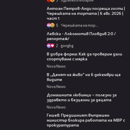
19:09
Антоан Петров-Анди посреща гости |
Черешката на тортата | 6 авг. 2026 |
част 1
5
Черешката на тортата
06:10
Левски - Локомотив Пловдив 2:0 /
репортаж/
2
gongbg
06:05
В добра форма: Как да проверим дали
спортуваме с мярка
Nova News
00:26
В „Денят на живо” на 6 декември ще
видите
Nova News
05:19
Домашните любимци – полезни за
здравето и безценни за децата
Nova News
00:34
Гешев: Предишният вътрешен
министър блокира работата на МВР с
прокуратурата