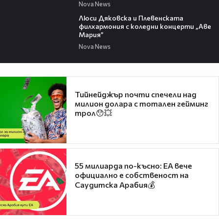
Nova News
05:58
Люси Дяковска и Плевенската
филхармония с коледни концерти „Аве
Мария”
Nova News
Тийнейджър почти спечели над
милион долара с тотален гейминг
трол😯💥
55 милиарда по-късно: EA вече
официално е собственост на
Саудитска Арабия💰