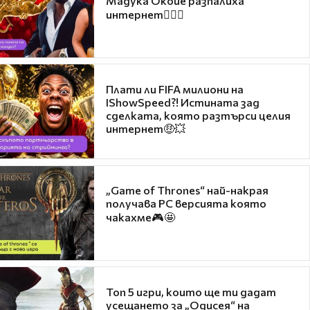
Мадука Окойе разпалиха
интернет❤️‍🔥🔥
Плати ли FIFA милиони на
IShowSpeed?! Истината зад
сделката, която разтърси целия
интернет🤑💥
„Game of Thrones“ най-накрая
получава PC версията която
чакахме🎮🤩
Топ 5 игри, които ще ти дадат
усещането за „Одисея“ на