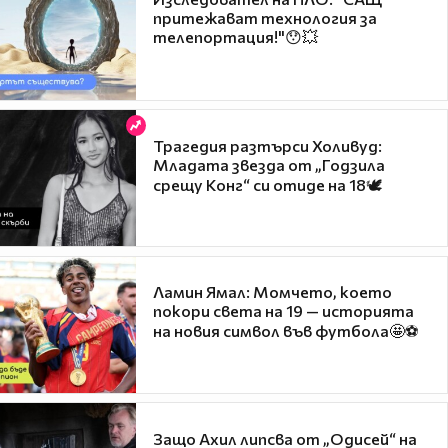
притежават технология за
телепортация!"😯💥
Трагедия разтърси Холивуд:
Младата звезда от „Годзила
срещу Конг“ си отиде на 18🕊️
Ламин Ямал: Момчето, което
покори света на 19 — историята
на новия символ във футбола🤩⚽
Защо Ахил липсва от „Одисей“ на