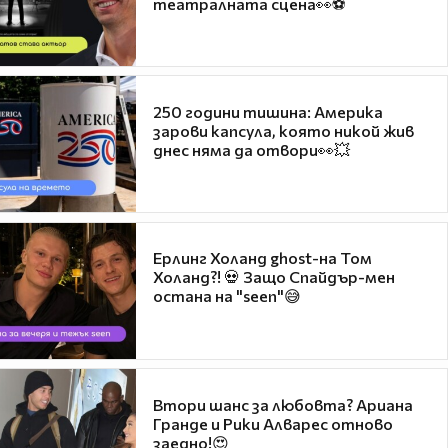
театралната сцена👀⚽
250 години тишина: Америка
зарови капсула, която никой жив
днес няма да отвори👀💥
Ерлинг Холанд ghost-на Том
Холанд?! 💀 Защо Спайдър-мен
остана на "seen"😅
Втори шанс за любовта? Ариана
Гранде и Рики Алварес отново
заедно!😍