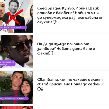
След Брадли Купър, Ирина Шейк
отново е влюбена? Новият мъж
до супермодела разпали лавина от
слухове🧐
Пи Диди излиза по-рано от
затвора? Новата дата вече е
факт!💥
Сватбата, която чакаше целият
свят! Кристиано Роналдо се жени!
💍🍾