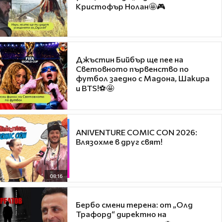
Кристофър Нолан🤩🎮
Джъстин Бийбър ще пее на
Световното първенство по
футбол заедно с Мадона, Шакира
и BTS!⚽🤩
ANIVENTURE COMIC CON 2026:
Влязохме в друг свят!
08:16
Бербо смени терена: от „Олд
Трафорд“ директно на