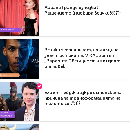
Ариана Гранде изчезва?!
Решението ѝ шокира всички!😯💥
Всички я тананикат, но малцина
знаят истината: VIRAL хитът
„Papaoutai“ всъщност не е изпят
от човек!
Елиът Пейдж разкри истинската
причина за трансформацията на
тялото си!😯💥