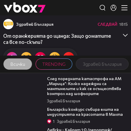
Member of
👾
Здравей България
СЛЕДВАЙ
1815
От оранжерията до щанда: Защо доматите
са все по-скъпи?
Всички
TRENDING
Здравей България
05:06
След поредната катастрофа на АМ
„Марица”: Колко надеждни са
мантинелите и как се осъществява
контрол над шофьорите
Здравей България
05:25
Български конкурс събира елита на
индустрията на красотата в Малта
1
Здравей България
05:57
Левски - Кайрат 1:0 /репортаж/