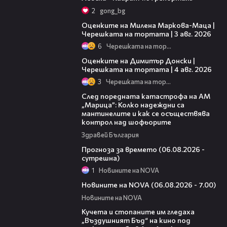
2
gong_bg
14:06
Оценките на Милена Маркова-Маца |
Черешката на тортата | 3 авг. 2026
6
Черешката на тортата
16:45
Оценките на Димитър Донски |
Черешката на тортата | 4 авг. 2026
3
Черешката на тортата
05:06
След поредната катастрофа на АМ
„Марица”: Колко надеждни са
мантинелите и как се осъществява
контрол над шофьорите
Здравей България
01:47
Прогноза за времето (06.08.2026 -
сутрешна)
1
Новините на NOVA
05:35
Новините на NOVA (06.08.2026 - 7.00)
Новините на NOVA
00:51
Кучета и стопаните им гледаха
„Въздушният Бъд“ на кино под