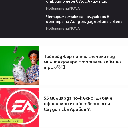
открито небе в Лос Анджелис
Новините на NOVA
00:39
Четирима мъже са намушкани в
центъра на Лондон, задържана е жена
Новините на NOVA
Тийнейджър почти спечели над
милион долара с тотален гейминг
трол😯💥
55 милиарда по-късно: EA вече
официално е собственост на
Саудитска Арабия💰