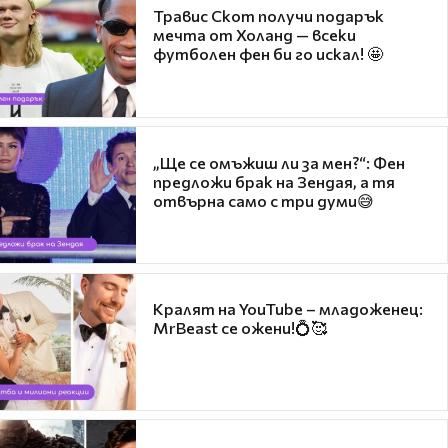
Травис Скот получи подарък
мечта от Холанд — всеки
футболен фен би го искал! 🤩
„Ще се омъжиш ли за мен?“: Фен
предложи брак на Зендая, а тя
отвърна само с три думи😅
Кралят на YouTube – младоженец:
MrBeast се ожени!💍🥰