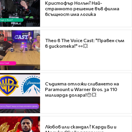
Кристофър Нолън? Най-
странното решение във филма
всъщност има логика
Theo в The Voice Cast: "Правен съм
в дискотека!" 👀💥
Съдията отложи сливането на
Paramount и Warner Bros. за 110
милиарда долара!😯💥
Любов или скандал? Карди Би и