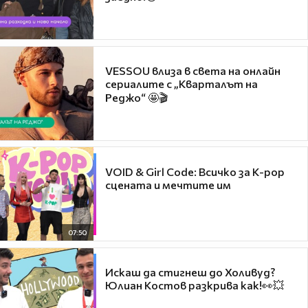
VESSOU влиза в света на онлайн
сериалите с „Кварталът на
Реджо“ 🤩🎬
VOID & Girl Code: Всичко за K-pop
сцената и мечтите им
07:50
Искаш да стигнеш до Холивуд?
Юлиан Костов разкрива как!👀💥