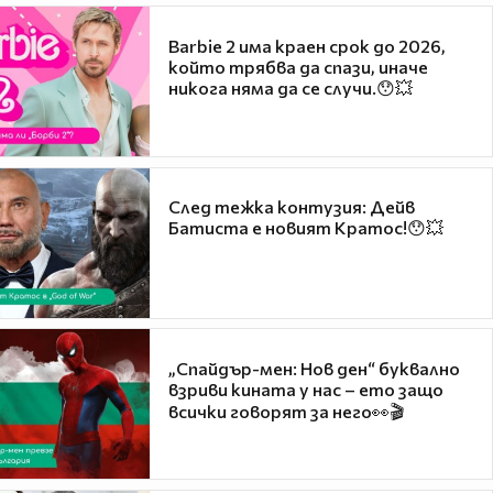
Barbie 2 има краен срок до 2026,
който трябва да спази, иначе
никога няма да се случи.😯💥
След тежка контузия: Дейв
Батиста е новият Кратос!😯💥
„Спайдър-мен: Нов ден“ буквално
взриви кината у нас – ето защо
всички говорят за него👀🎬