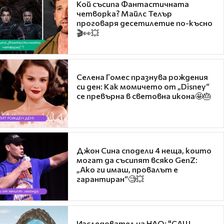
Кой съсипа Фантастичната
четворка? Майлс Телър
проговаря десетилетие по-късно
🎬👀💥
Селена Гомес празнува рождения
си ден: Как момичето от „Disney“
се превърна в световна икона🤩🎂
Джон Сина сподели 4 неща, които
могат да съсипят всяко GenZ:
„Ако ги имаш, провалът е
гарантиран“🧐💥
Изследовател на НЛО: "САЩ