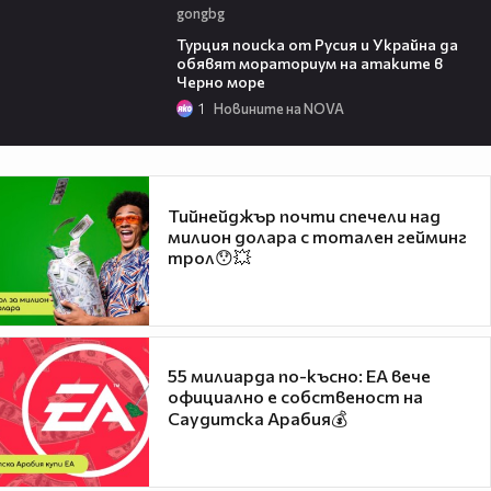
gongbg
03:02
Турция поиска от Русия и Украйна да
обявят мораториум на атаките в
Черно море
1
Новините на NOVA
Тийнейджър почти спечели над
милион долара с тотален гейминг
трол😯💥
55 милиарда по-късно: EA вече
официално е собственост на
Саудитска Арабия💰