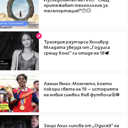
притежават технология за
телепортация!"😯💥
Трагедия разтърси Холивуд:
Младата звезда от „Годзила
срещу Конг“ си отиде на 18🕊️
Ламин Ямал: Момчето, което
покори света на 19 — историята
на новия символ във футбола🤩⚽
Защо Ахил липсва от „Одисей“ на