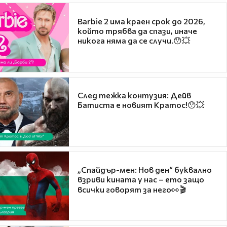
Barbie 2 има краен срок до 2026,
който трябва да спази, иначе
никога няма да се случи.😯💥
След тежка контузия: Дейв
Батиста е новият Кратос!😯💥
„Спайдър-мен: Нов ден“ буквално
взриви кината у нас – ето защо
всички говорят за него👀🎬