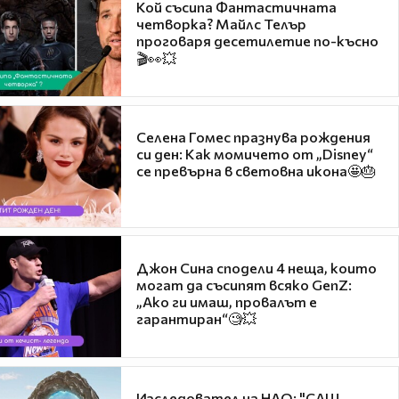
Кой съсипа Фантастичната
четворка? Майлс Телър
проговаря десетилетие по-късно
🎬👀💥
Селена Гомес празнува рождения
си ден: Как момичето от „Disney“
се превърна в световна икона🤩🎂
Джон Сина сподели 4 неща, които
могат да съсипят всяко GenZ:
„Ако ги имаш, провалът е
гарантиран“🧐💥
Изследовател на НЛО: "САЩ