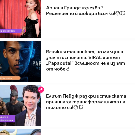
Ариана Гранде изчезва?!
Решението ѝ шокира всички!😯💥
Всички я тананикат, но малцина
знаят истината: VIRAL хитът
„Papaoutai“ всъщност не е изпят
от човек!
Елиът Пейдж разкри истинската
причина за трансформацията на
тялото си!😯💥