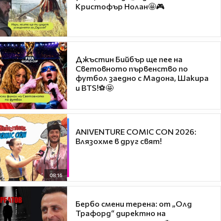
Кристофър Нолан🤩🎮
Джъстин Бийбър ще пее на
Световното първенство по
футбол заедно с Мадона, Шакира
и BTS!⚽🤩
ANIVENTURE COMIC CON 2026:
Влязохме в друг свят!
08:16
Бербо смени терена: от „Олд
Трафорд“ директно на