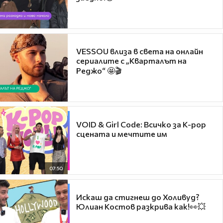
VESSOU влиза в света на онлайн
сериалите с „Кварталът на
Реджо“ 🤩🎬
VOID & Girl Code: Всичко за K-pop
сцената и мечтите им
07:50
Искаш да стигнеш до Холивуд?
Юлиан Костов разкрива как!👀💥