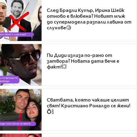
След Брадли Купър, Ирина Шейк
отново е влюбена? Новият мъж
до супермодела разпали лавина от
слухове🧐
Пи Диди излиза по-рано от
затвора? Новата дата вече е
факт!💥
Сватбата, която чакаше целият
свят! Кристиано Роналдо се жени!
💍🍾