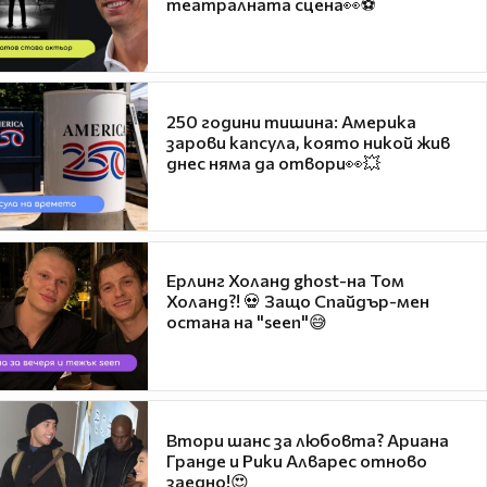
театралната сцена👀⚽
250 години тишина: Америка
зарови капсула, която никой жив
днес няма да отвори👀💥
Ерлинг Холанд ghost-на Том
Холанд?! 💀 Защо Спайдър-мен
остана на "seen"😅
Втори шанс за любовта? Ариана
Гранде и Рики Алварес отново
заедно!😍