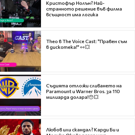
Кристофър Нолън? Най-
странното решение във филма
всъщност има логика
Theo в The Voice Cast: "Правен съм
в дискотека!" 👀💥
Съдията отложи сливането на
Paramount и Warner Bros. за 110
милиарда долара!😯💥
Любов или скандал? Карди Би и