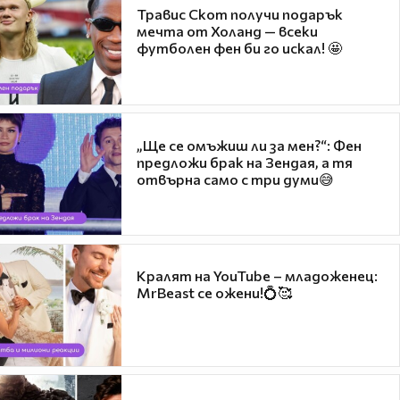
Травис Скот получи подарък
мечта от Холанд — всеки
футболен фен би го искал! 🤩
„Ще се омъжиш ли за мен?“: Фен
предложи брак на Зендая, а тя
отвърна само с три думи😅
Кралят на YouTube – младоженец:
MrBeast се ожени!💍🥰