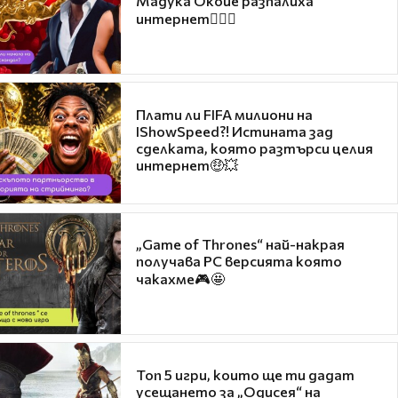
Мадука Окойе разпалиха
интернет❤️‍🔥🔥
Плати ли FIFA милиони на
IShowSpeed?! Истината зад
сделката, която разтърси целия
интернет🤑💥
„Game of Thrones“ най-накрая
получава PC версията която
чакахме🎮🤩
Топ 5 игри, които ще ти дадат
усещането за „Одисея“ на