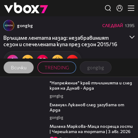
Member of
👾
gongbg
СЛЕДВАЙ
1395
Връщаме лентата назад: незабравимият
сезон и спечелената купа през сезон 2015/16
Всички
TRENDING
gongbg
00:37
"Напрежение" край тъчлинията и след
края на Дунав - Арда
gongbg
03:53
Емануел Луканов след загубата от
Арда
gongbg
20:17
Милена Маркова-Маца посреща гости
| Черешката на тортата | 3 авг. 2026