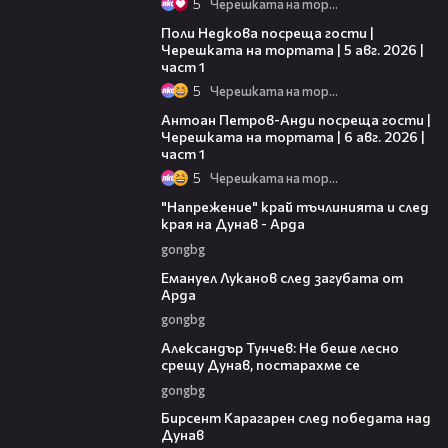
5
Черешката на тортата
19:25
Поли Недкова посреща гости |
Черешката на тортата | 5 авг. 2026 |
част 1
5
Черешката на тортата
19:09
Антоан Петров-Анди посреща гости |
Черешката на тортата | 6 авг. 2026 |
част 1
5
Черешката на тортата
00:37
"Напрежение" край тъчлинията и след
края на Дунав - Арда
gongbg
03:53
Емануел Луканов след загубата от
Арда
gongbg
02:50
Александър Тунчев: Не беше лесно
срещу Дунав, постарахме се
gongbg
02:39
Бирсент Карагарен след победата над
Дунав