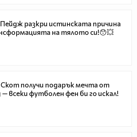
Пейдж разкри истинската причина
нсформацията на тялото си!😯💥
 Скот получи подарък мечта от
 — всеки футболен фен би го искал!