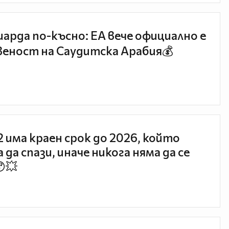
иарда по-късно: EA вече официално е
еност на Саудитска Арабия💰
 2 има краен срок до 2026, който
 да спази, иначе никога няма да се
😯💥