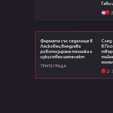
Габи 
2
00:06
Фирмата със седалище в
След
Лясковец внедрява
в Пло
роботизирана техника и
твърд
изкуствен интелект
тийне
моми
ТРИТЕ ГРАДА
2