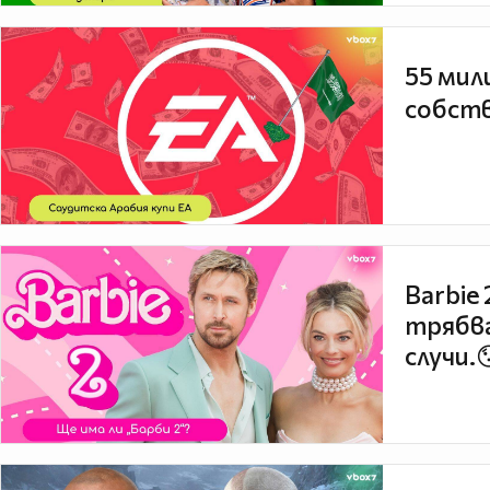
55 мил
собств
Barbie
трябва
случи.