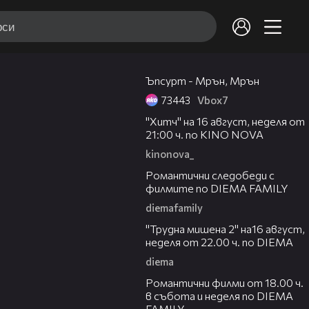
03:11
Ъпсурт - Мрън, Мрън
73443
Vbоx7
00:30
"Хитч" на 16 август, неделя от
21:00 ч. по KINO NOVA
kinonova_
00:31
Романтични следобеди с
филмите по DIEMA FAMILY
diemafamily
00:31
"Трудна мишена 2" на16 август,
неделя от 22.00 ч. по DIEMA
diema
00:36
Романтични филми от 18.00 ч.
в събота и неделя по DIEMA
FAMILY