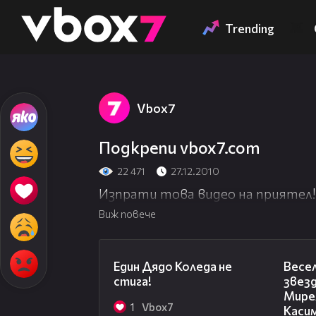
Member of
👾
Trending
Vbоx7
Подкрепи vbox7.com
22 471
27.12.2010
Изпрати това видео на приятел!
Виж повече
00:07
Един Дядо Коледа не
Весел
стига!
звез
Мирел
1
Vbоx7
Касим