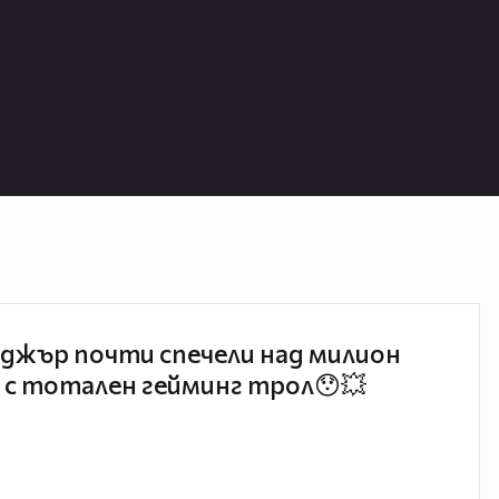
джър почти спечели над милион
 с тотален гейминг трол😯💥