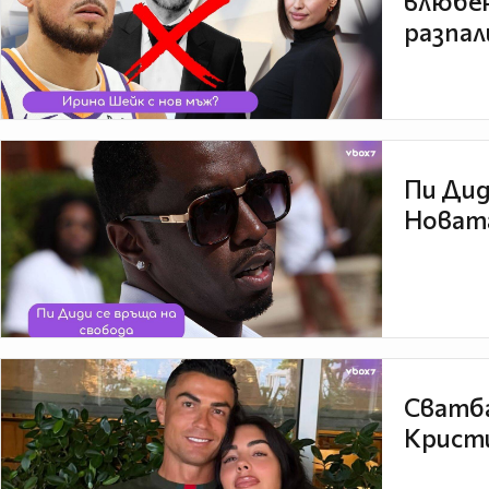
влюбен
разпал
Пи Дид
Новата
Сватба
Кристи