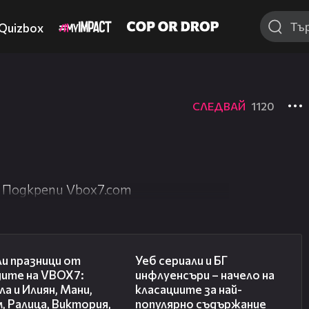
Quizbox
СЛЕДВАЙ
1120
 Подкрепи Vbox7.com
03:02
02:10
и празници от
Уеб сериали и БГ
дите на VBOX7:
инфлуенсъри – начело на
а и Илиян, Мани,
класациите за най-
, Ралица, Виктория,
популярно съдържание