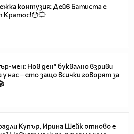
ежка контузия: Дейв Батиста е
 Кратос!😯💥
ър-мен: Нов ден“ буквално взриви
 у нас – ето защо всички говорят за
🎬
радли Купър, Ирина Шейк отново е