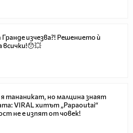
 Гранде изчезва?! Решението ѝ
 всички!😯💥
 я тананикат, но малцина знаят
та: VIRAL хитът „Papaoutai“
ст не е изпят от човек!