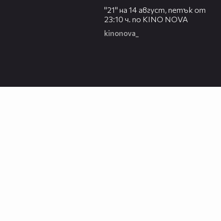
"21" на 14 август, петък от
23:10 ч. по KINO NOVA
kinonova_