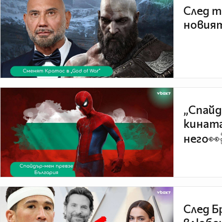
След т
новият
„Спайд
кината
него👀
След Б