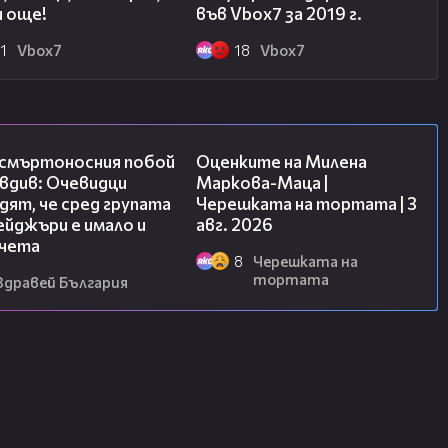
и още!
във Vbox7 за 2019 г.
1
Vbоx7
18
Vbоx7
09:32
14:06
 смъртоносния побой
Оценките на Милена
вдив: Очевидци
Маркова-Маца |
ят, че сред групата
Черешката на тортата | 3
йджъри е имало и
авг. 2026
чета
8
Черешката на
тортата
Здравей България