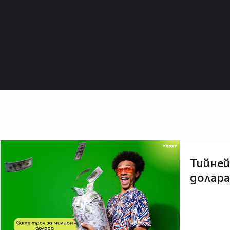
Тийней
долара