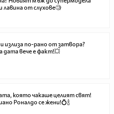
а? Новият мъж до супермодела
и лавина от слухове🧐
и излиза по-рано от затвора?
 дата вече е факт!💥
та, която чакаше целият свят!
ано Роналдо се жени!💍🍾