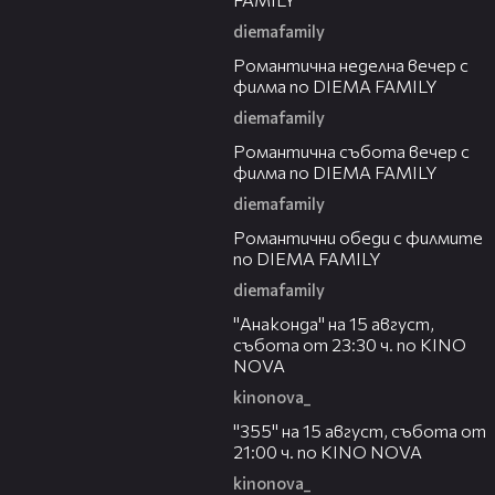
diemafamily
00:21
Романтичнa неделна вечер с
филма по DIEMA FAMILY
diemafamily
00:20
Романтичнa събота вечер с
филма по DIEMA FAMILY
diemafamily
00:32
Романтични обеди с филмите
по DIEMA FAMILY
diemafamily
00:30
"Анаконда" на 15 август,
събота от 23:30 ч. по KINO
NOVA
kinonova_
00:31
"355" на 15 август, събота от
21:00 ч. по KINO NOVA
kinonova_
00:29