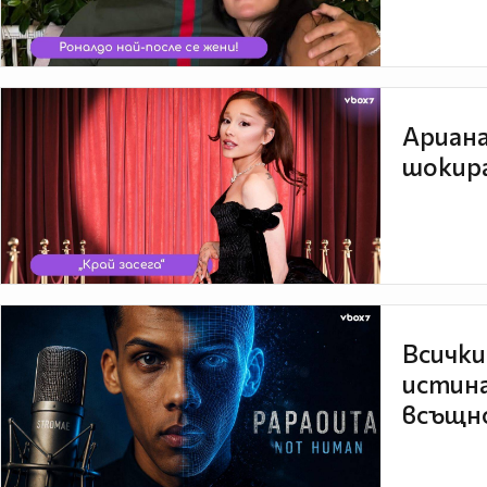
Ариана
шокира
Всички
истина
всъщно