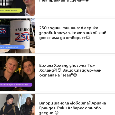
250 години тишина: Америка
зарови капсула, която никой жив
днес няма да отвори👀💥
Ерлинг Холанд ghost-на Том
Холанд?! 💀 Защо Спайдър-мен
остана на "seen"😅
Втори шанс за любовта? Ариана
Гранде и Рики Алварес отново
заедно!😍