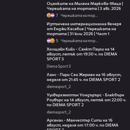
Оценките на Милена Маркова-Маца |
Черешката на тортата | 3 авг. 2026
7
Черешката на тортата
18:07
Изтънчена интернационална вечеря
от Енджи Касабие | Черешката на
тортата | 31 юли 2026 | Част 1
5
Черешката на тортата
00:36
Холщайн Кийл - Санкт Паули на 14
август, петък от 19:30 ч. по DIEMA
SPORT 3
Diema Sport 3
00:45
Ланс - Пари Сен Жермен на 16 август,
неделя от 21:45 ч. по DIEMA SPORT 2
diemasport_2
00:37
Уулвърхямптън Уондърърс - Блекбърн
Роувърс на 14 август, петък от 22:00 ч.
по DIEMA SPORT 2
diemasport_2
00:38
Арсенал - Манчестър Сити на 16
август, неделя от 17:00 ч. по DIEMA
SPORT 2