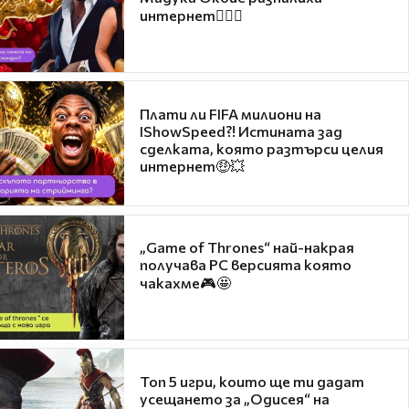
интернет❤️‍🔥🔥
Плати ли FIFA милиони на
IShowSpeed?! Истината зад
сделката, която разтърси целия
интернет🤑💥
„Game of Thrones“ най-накрая
получава PC версията която
чакахме🎮🤩
Топ 5 игри, които ще ти дадат
усещането за „Одисея“ на