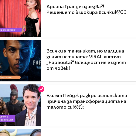
Ариана Гранде изчезва?!
Решението ѝ шокира всички!😯💥
Всички я тананикат, но малцина
знаят истината: VIRAL хитът
„Papaoutai“ всъщност не е изпят
от човек!
Елиът Пейдж разкри истинската
причина за трансформацията на
тялото си!😯💥