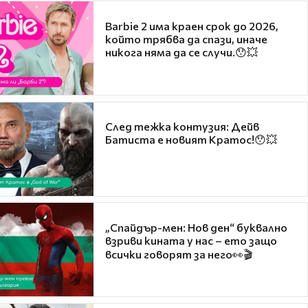
Barbie 2 има краен срок до 2026,
който трябва да спази, иначе
никога няма да се случи.😯💥
След тежка контузия: Дейв
Батиста е новият Кратос!😯💥
„Спайдър-мен: Нов ден“ буквално
взриви кината у нас – ето защо
всички говорят за него👀🎬