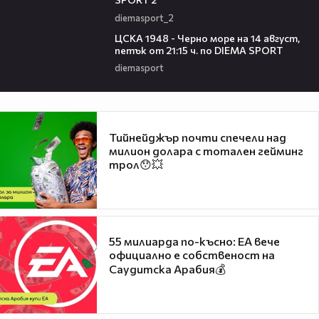
diemasport_2
00:35
ЦСКА 1948 - Черно море на 14 август,
петък от 21:15 ч. по DIEMA SPORT
diemasport
Тийнейджър почти спечели над
милион долара с тотален гейминг
трол😯💥
55 милиарда по-късно: EA вече
официално е собственост на
Саудитска Арабия💰