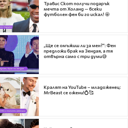
Травис Скот получи подарък
мечта от Холанд — всеки
футболен фен би го искал! 🤩
„Ще се омъжиш ли за мен?“: Фен
предложи брак на Зендая, а тя
отвърна само с три думи😅
Кралят на YouTube – младоженец:
MrBeast се ожени!💍🥰