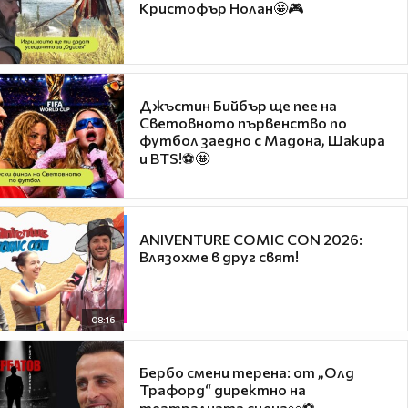
Кристофър Нолан🤩🎮
Джъстин Бийбър ще пее на
Световното първенство по
футбол заедно с Мадона, Шакира
и BTS!⚽🤩
ANIVENTURE COMIC CON 2026:
Влязохме в друг свят!
08:16
Бербо смени терена: от „Олд
Трафорд“ директно на
театралната сцена👀⚽