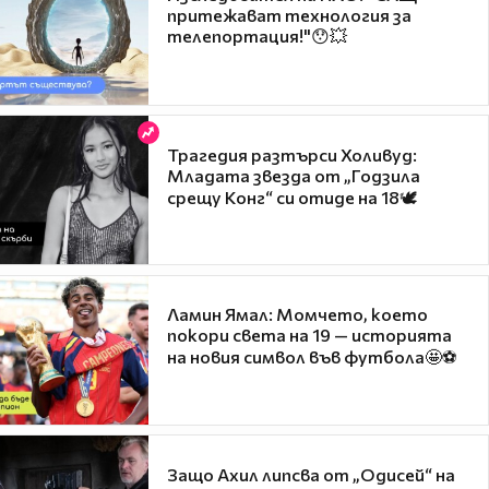
притежават технология за
телепортация!"😯💥
Трагедия разтърси Холивуд:
Младата звезда от „Годзила
срещу Конг“ си отиде на 18🕊️
Ламин Ямал: Момчето, което
покори света на 19 — историята
на новия символ във футбола🤩⚽
Защо Ахил липсва от „Одисей“ на