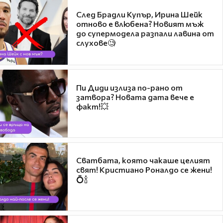
След Брадли Купър, Ирина Шейк
отново е влюбена? Новият мъж
до супермодела разпали лавина от
слухове🧐
Пи Диди излиза по-рано от
затвора? Новата дата вече е
факт!💥
Сватбата, която чакаше целият
свят! Кристиано Роналдо се жени!
💍🍾