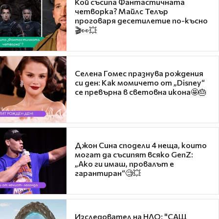
Кой съсипа Фантастичната
четворка? Майлс Телър
проговаря десетилетие по-късно
🎬👀💥
Селена Гомес празнува рождения
си ден: Как момичето от „Disney“
се превърна в световна икона🤩🎂
Джон Сина сподели 4 неща, които
могат да съсипят всяко GenZ:
„Ако ги имаш, провалът е
гарантиран“🧐💥
Изследовател на НЛО: "САЩ