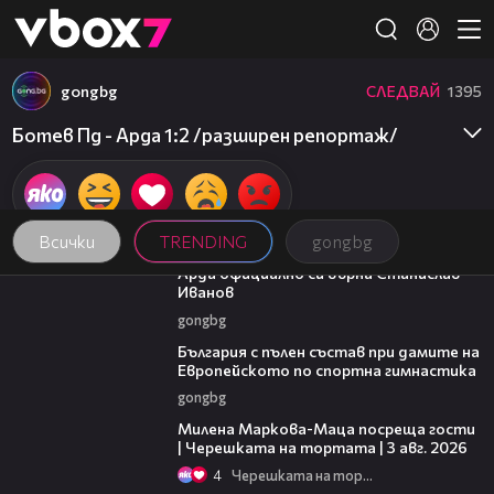
Member of
👾
gongbg
СЛЕДВАЙ
1395
Ботев Пд - Арда 1:2 /разширен репортаж/
Всички
TRENDING
gongbg
00:19
Арда официално си върна Станислав
Иванов
gongbg
00:47
България с пълен състав при дамите на
Европейското по спортна гимнастика
gongbg
20:17
Милена Маркова-Маца посреща гости
| Черешката на тортата | 3 авг. 2026
4
Черешката на тортата
14:06