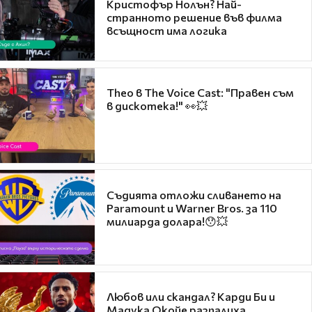
Кристофър Нолън? Най-
странното решение във филма
всъщност има логика
Theo в The Voice Cast: "Правен съм
в дискотека!" 👀💥
Съдията отложи сливането на
Paramount и Warner Bros. за 110
милиарда долара!😯💥
Любов или скандал? Карди Би и
Мадука Окойе разпалиха