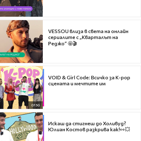
VESSOU влиза в света на онлайн
сериалите с „Кварталът на
Реджо“ 🤩🎬
VOID & Girl Code: Всичко за K-pop
сцената и мечтите им
07:50
Искаш да стигнеш до Холивуд?
Юлиан Костов разкрива как!👀💥