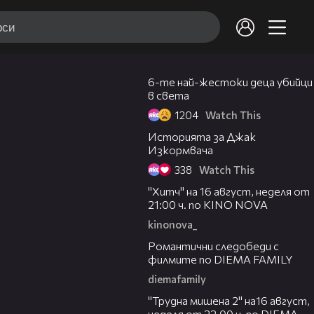
05:06
6-те най-жестоки деца убийци
в света
1204
Watch This
03:32
Историята за Джак
Изкормвача
338
Watch This
00:30
"Хитч" на 16 август, неделя от
21:00 ч. по KINO NOVA
kinonova_
00:31
Романтични следобеди с
филмите по DIEMA FAMILY
diemafamily
00:31
"Трудна мишена 2" на16 август,
неделя от 22.00 ч. по DIEMA