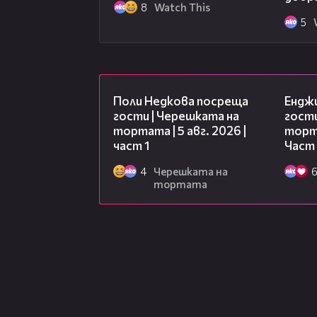
8
Watch This
5
19:25
Поли Недкова посреща
Ендж
гости | Черешката на
гости
тортата | 5 авг. 2026 |
торта
част 1
Част
4
Черешката на
тортата