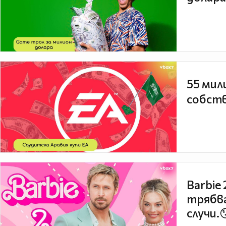
55 мил
собств
Barbie
трябва
случи.