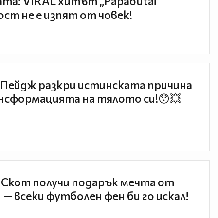
та: VIRAL хитът „Papaoutai“
ст не е изпят от човек!
Пейдж разкри истинската причина
нсформацията на тялото си!😯💥
 Скот получи подарък мечта от
 — всеки футболен фен би го искал!