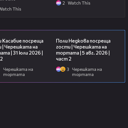
2
Watch This
Watch This
16:45
13:03
и Касабие посреща
Поли Недкова посреща
 | Черешката на
гости | Черешката на
та | 31 юли 2026 |
тортата | 5 авг. 2026 |
 2
част 2
6
Черешката на
3
Черешката на
тортата
тортата