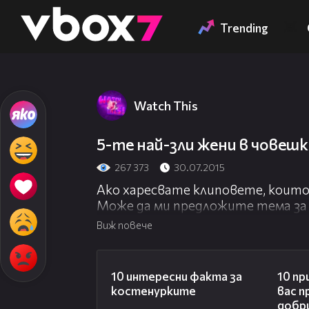
Member of
👾
Trending
Watch This
5-те най-зли жени в човеш
267 373
30.07.2015
Ако харесвате клиповете, които 
Може да ми предложите тема за
съобщение.
Виж повече
02:12
10 интересни факта за
10 пр
костенурките
вас п
добри