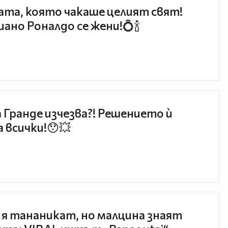
та, която чакаше целият свят!
ано Роналдо се жени!💍🍾
 Гранде изчезва?! Решението ѝ
 всички!😯💥
 я тананикат, но малцина знаят