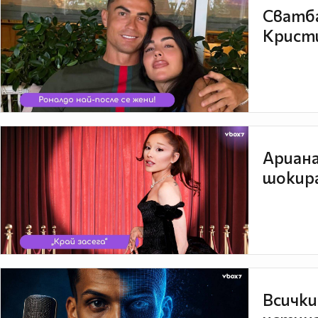
Сватба
Кристи
Ариана
шокира
Всички