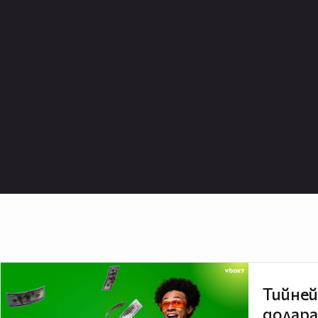
Тийней
долара