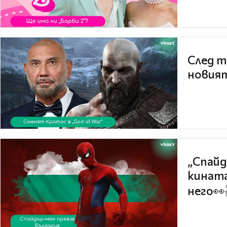
След т
новият
„Спайд
кината
него👀