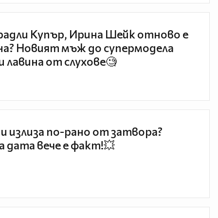
радли Купър, Ирина Шейк отново е
а? Новият мъж до супермодела
и лавина от слухове🧐
и излиза по-рано от затвора?
 дата вече е факт!💥