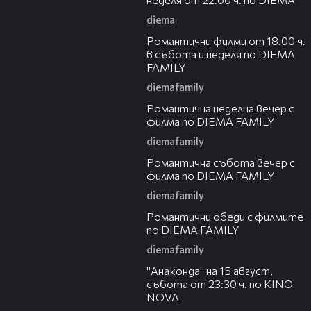
diema
00:36
Романтични филми от 18.00 ч.
в събота и неделя по DIEMA
FAMILY
diemafamily
00:21
Романтичнa неделна вечер с
филма по DIEMA FAMILY
diemafamily
00:20
Романтичнa събота вечер с
филма по DIEMA FAMILY
diemafamily
00:32
Романтични обеди с филмите
по DIEMA FAMILY
diemafamily
00:30
"Анаконда" на 15 август,
събота от 23:30 ч. по KINO
NOVA