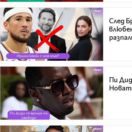
След Б
влюбен
разпал
Пи Дид
Новата