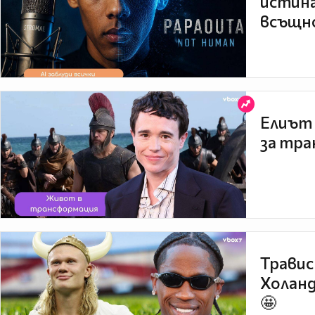
истина
всъщно
Елиът 
за тра
Травис
Холанд
🤩