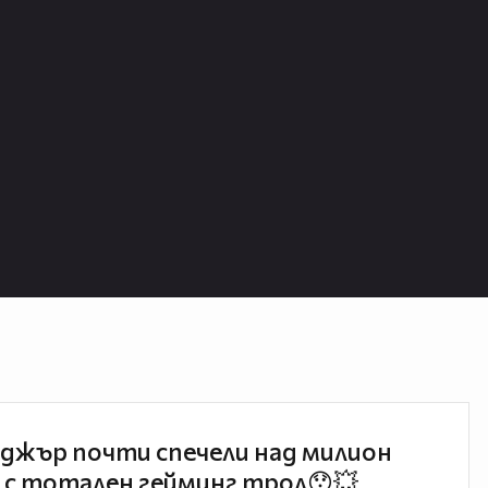
джър почти спечели над милион
 с тотален гейминг трол😯💥