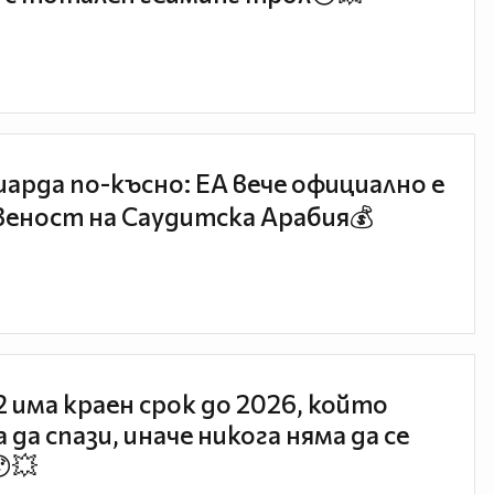
иарда по-късно: EA вече официално е
еност на Саудитска Арабия💰
 2 има краен срок до 2026, който
 да спази, иначе никога няма да се
😯💥