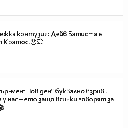
ежка контузия: Дейв Батиста е
 Кратос!😯💥
ър-мен: Нов ден“ буквално взриви
 у нас – ето защо всички говорят за
🎬