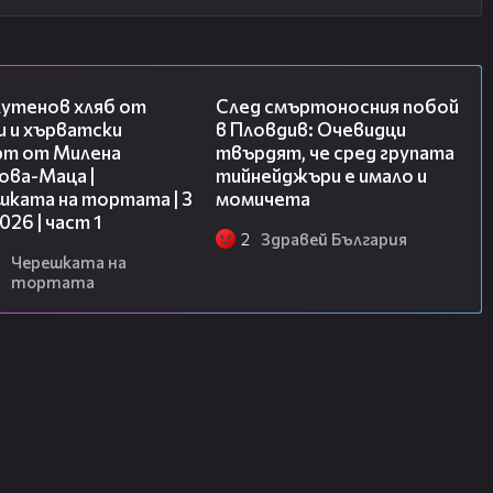
16:02
09:32
лутенов хляб от
След смъртоносния побой
и и хърватски
в Пловдив: Очевидци
рт от Милена
твърдят, че сред групата
ова-Маца |
тийнейджъри е имало и
шката на тортата | 3
момичета
2026 | част 1
2
Здравей България
Черешката на
тортата