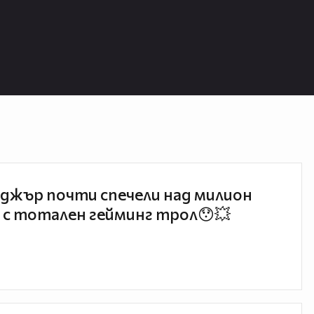
джър почти спечели над милион
 с тотален гейминг трол😯💥