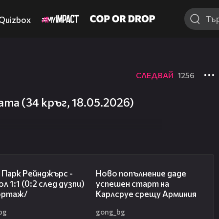
Quizbox
СЛЕДВАЙ
1256
ата (34 кръг, 18.05.2026)
08:50
03:11
 Парк Рейнджърс -
Ново попълнение даде
л 1:1 (0:2 след дузпи)
успешен старт на
ортаж/
Карлсруе срещу Арминия
bg
gong_bg