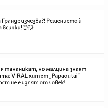
 Гранде изчезва?! Решението ѝ
 всички!😯💥
 я тананикат, но малцина знаят
та: VIRAL хитът „Papaoutai“
ст не е изпят от човек!