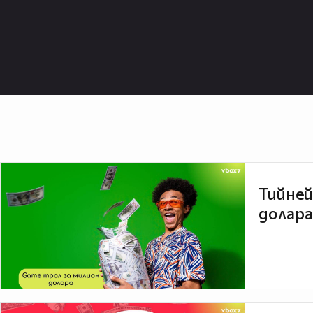
Тийней
долара