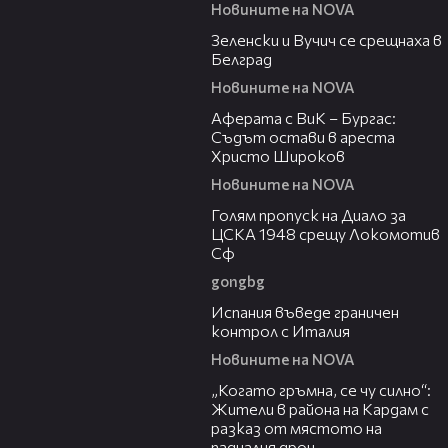
Новините на NOVA
00:53
Зеленски и Вучич се срещнаха в
Белград
Новините на NOVA
01:19
Аферата с ВиК – Бургас:
Съдът остави в ареста
Христо Широков
Новините на NOVA
01:02
Голям пропуск на Диало за
ЦСКА 1948 срещу Локомотив
Сф
gongbg
00:50
Испания въведе граничен
контрол с Италия
Новините на NOVA
02:40
„Когато гръмна, се чу силно“:
Жители в района на Кардам с
разказ от мястото на
падналия дрон