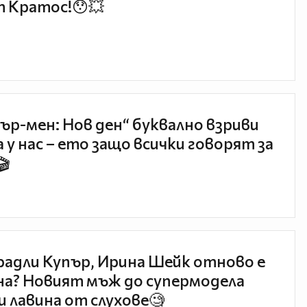
 Кратос!😯💥
ър-мен: Нов ден“ буквално взриви
 у нас – ето защо всички говорят за
🎬
радли Купър, Ирина Шейк отново е
а? Новият мъж до супермодела
и лавина от слухове🧐