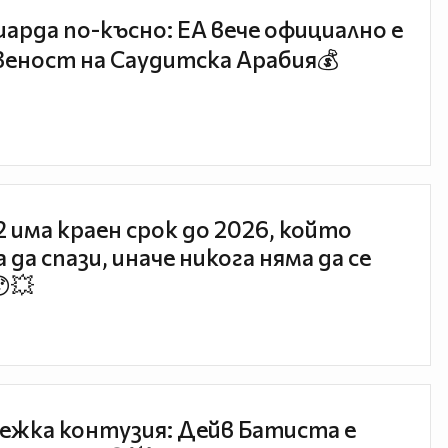
иарда по-късно: EA вече официално е
еност на Саудитска Арабия💰
 2 има краен срок до 2026, който
 да спази, иначе никога няма да се
😯💥
ежка контузия: Дейв Батиста е