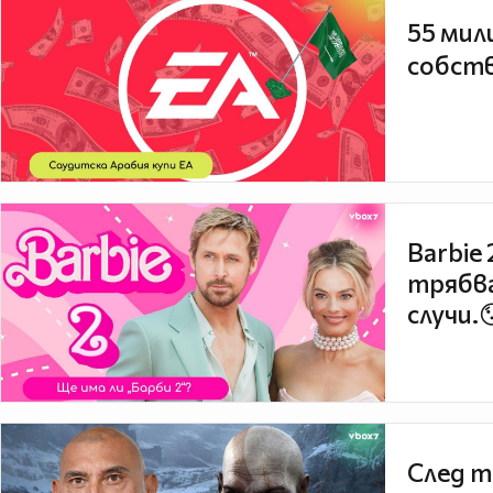
55 мил
собств
Barbie
трябва
случи.
След т