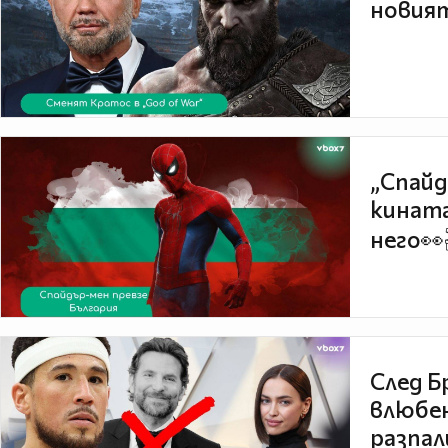
новият
„Спайд
кината
него👀
След Б
влюбен
разпал