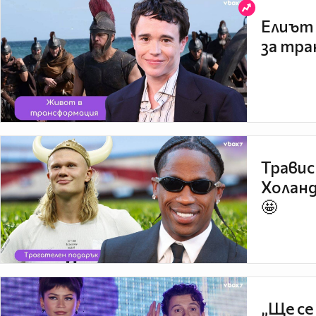
Елиът 
за тра
Травис
Холанд
🤩
„Ще се