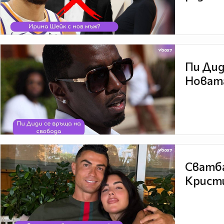
Пи Дид
Новата
Сватба
Кристи