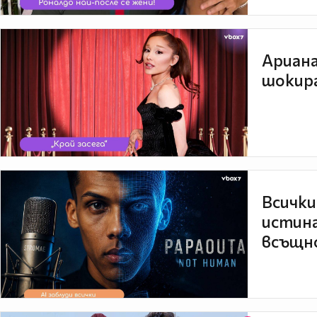
Ариана
шокира
Всички
истина
всъщно