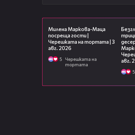
20:17
Милена Маркова-Маца
Безг
посреща гости |
триц
Черешката на тортата | 3
десе
авг. 2026
Марк
Чере
5
Черешката на
авг. 
тортата
5