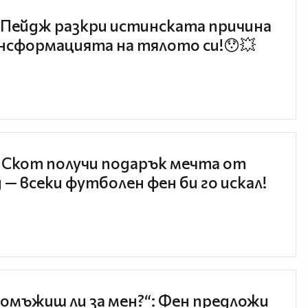
Пейдж разкри истинската причина
нсформацията на тялото си!😯💥
 Скот получи подарък мечта от
 — всеки футболен фен би го искал!
 омъжиш ли за мен?“: Фен предложи