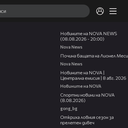
22:47
Новините на NOVA NEWS
(08.08.2026 - 20:00)
Nova News
04:21
Почина бащата на Лионел Меси
Nova News
29:15
Новините на NOVA |
Централна емисия | 8 авг. 2026
Новините на NOVA
04:09
Спортни новини на NOVA
(8.08.2026)
gong_bg
02:01
Откриха ловния сезон за
прелетен дивеч