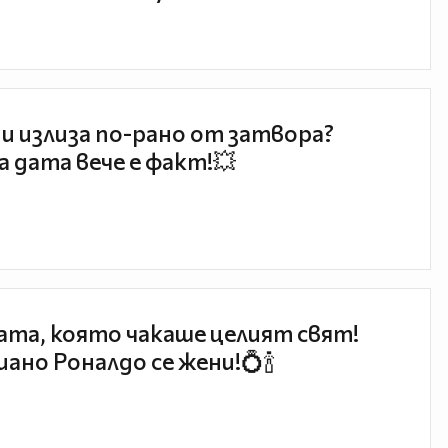
и излиза по-рано от затвора?
 дата вече е факт!💥
та, която чакаше целият свят!
ано Роналдо се жени!💍🍾