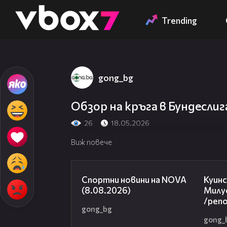
Member of
👾
Trending
gong_bg
Обзор на кръга в Бундеслиг
26
18.05.2026
Виж повече
04:09
Спортни новини на NOVA
Куинс
(8.08.2026)
Милуо
/реп
gong_bg
gong_