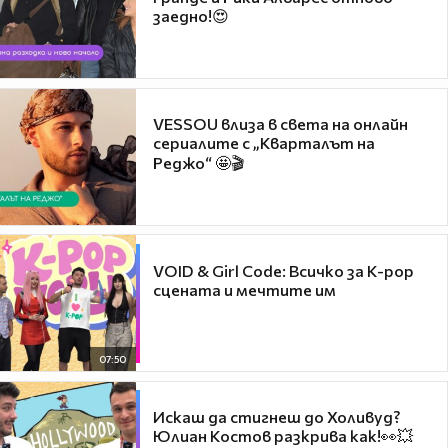
заедно!😍
VESSOU влиза в света на онлайн
сериалите с „Кварталът на
Реджо“ 🤩🎬
VOID & Girl Code: Всичко за K-pop
сцената и мечтите им
07:50
Искаш да стигнеш до Холивуд?
Юлиан Костов разкрива как!👀💥