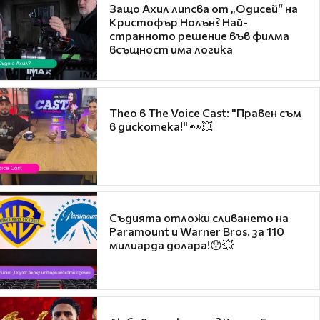
Защо Ахил липсва от „Одисей“ на
Кристофър Нолън? Най-
странното решение във филма
всъщност има логика
Theo в The Voice Cast: "Правен съм
в дискотека!" 👀💥
Съдията отложи сливането на
Paramount и Warner Bros. за 110
милиарда долара!😯💥