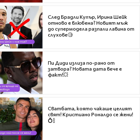
След Брадли Купър, Ирина Шейк
отново е влюбена? Новият мъж
до супермодела разпали лавина от
слухове🧐
Пи Диди излиза по-рано от
затвора? Новата дата вече е
факт!💥
Сватбата, която чакаше целият
свят! Кристиано Роналдо се жени!
💍🍾