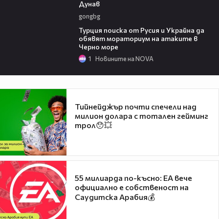
Дунав
gongbg
03:02
Турция поиска от Русия и Украйна да
обявят мораториум на атаките в
Черно море
1
Новините на NOVA
Тийнейджър почти спечели над
милион долара с тотален гейминг
трол😯💥
55 милиарда по-късно: EA вече
официално е собственост на
Саудитска Арабия💰