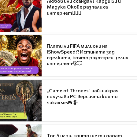
Любов или скандал? Карди Би и
Мадука Окойе разпалиха
интернет❤️‍🔥🔥
Плати ли FIFA милиони на
IShowSpeed?! Истината зад
сделката, която разтърси целия
интернет🤑💥
„Game of Thrones“ най-накрая
получава PC версията която
чакахме🎮🤩
Топ 5 игри, които ще ти дадат