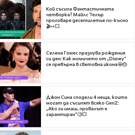
Кой съсипа Фантастичната
четворка? Майлс Телър
проговаря десетилетие по-късно
🎬👀💥
Селена Гомес празнува рождения
си ден: Как момичето от „Disney“
се превърна в световна икона🤩🎂
Джон Сина сподели 4 неща, които
могат да съсипят всяко GenZ:
„Ако ги имаш, провалът е
гарантиран“🧐💥