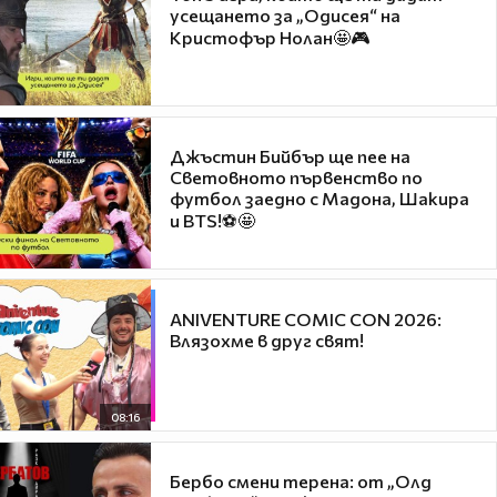
усещането за „Одисея“ на
Кристофър Нолан🤩🎮
Джъстин Бийбър ще пее на
Световното първенство по
футбол заедно с Мадона, Шакира
и BTS!⚽🤩
ANIVENTURE COMIC CON 2026:
Влязохме в друг свят!
08:16
Бербо смени терена: от „Олд