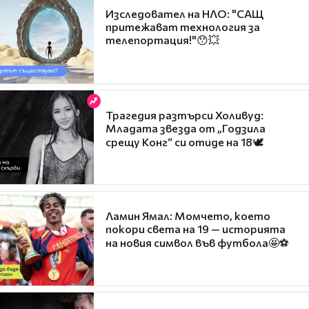
Изследовател на НЛО: "САЩ
притежават технология за
телепортация!"😯💥
Трагедия разтърси Холивуд:
Младата звезда от „Годзила
срещу Конг“ си отиде на 18🕊️
Ламин Ямал: Момчето, което
покори света на 19 — историята
на новия символ във футбола🤩⚽