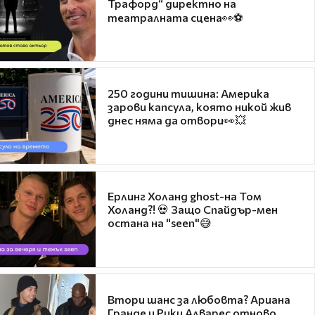
Трафорд“ директно на
театралната сцена👀⚽
250 години тишина: Америка
зарови капсула, която никой жив
днес няма да отвори👀💥
Ерлинг Холанд ghost-на Том
Холанд?! 💀 Защо Спайдър-мен
остана на "seen"😅
Втори шанс за любовта? Ариана
Гранде и Рики Алварес отново