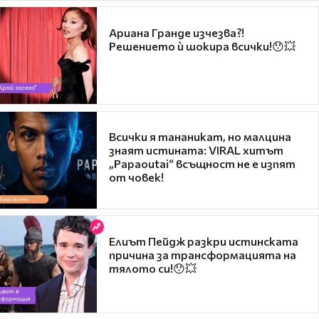
Ариана Гранде изчезва?!
Решението ѝ шокира всички!😯💥
Всички я тананикат, но малцина
знаят истината: VIRAL хитът
„Papaoutai“ всъщност не е изпят
от човек!
Елиът Пейдж разкри истинската
причина за трансформацията на
тялото си!😯💥