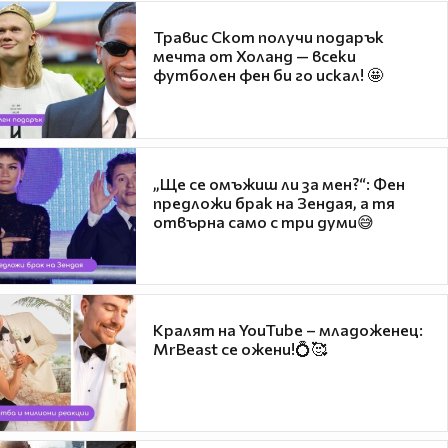
Травис Скот получи подарък
мечта от Холанд — всеки
футболен фен би го искал! 🤩
„Ще се омъжиш ли за мен?“: Фен
предложи брак на Зендая, а тя
отвърна само с три думи😅
Кралят на YouTube – младоженец:
MrBeast се ожени!💍🥰