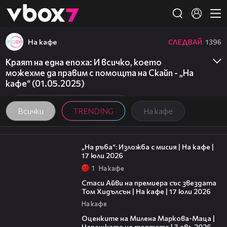
Member of
👾
На кафе
СЛЕДВАЙ
1396
Краят на една епоха: И всичко, което
можехме да правим с помощта на Скайп - „На
кафе“ (01.05.2025)
Всички
TRENDING
На кафе
09:09
„На ръба“: Изложба с мисия | На кафе |
17 юли 2026
1
На кафе
02:58
Стаси Айви на премиера със звездата
Том Хидълсън | На кафе | 17 юли 2026
На кафе
14:06
Оценките на Милена Маркова-Маца |
Черешката на тортата | 3 авг. 2026