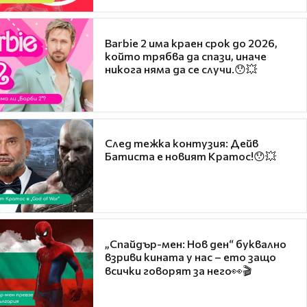
Barbie 2 има краен срок до 2026,
който трябва да спази, иначе
никога няма да се случи.😯💥
След тежка контузия: Дейв
Батиста е новият Кратос!😯💥
„Спайдър-мен: Нов ден“ буквално
взриви кината у нас – ето защо
всички говорят за него👀🎬