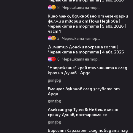
8
Черешката на тортата
15:39
Кино меню, вдъхновено от легендарни
филми и творци от Поли Недкова |
Черешката на тортата | 5 авг. 2026 |
част 1
3
Черешката на тортата
17:43
Димитър Донски посреща гости |
Черешката на тортата | 4 авг. 2026
6
Черешката на тортата
00:37
"Напрежение" край тъчлинията и след
края на Дунав - Арда
gongbg
03:53
Емануел Луканов след загубата от
Арда
gongbg
02:50
Александър Тунчев: Не беше лесно
срещу Дунав, постарахме се
gongbg
02:39
Бирсент Карагарен след победата над