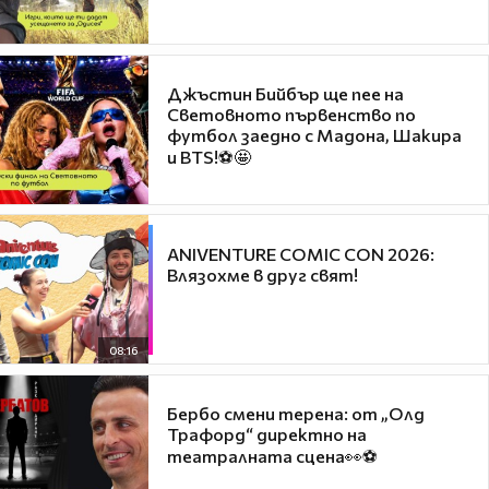
Джъстин Бийбър ще пее на
Световното първенство по
футбол заедно с Мадона, Шакира
и BTS!⚽🤩
ANIVENTURE COMIC CON 2026:
Влязохме в друг свят!
08:16
Бербо смени терена: от „Олд
Трафорд“ директно на
театралната сцена👀⚽