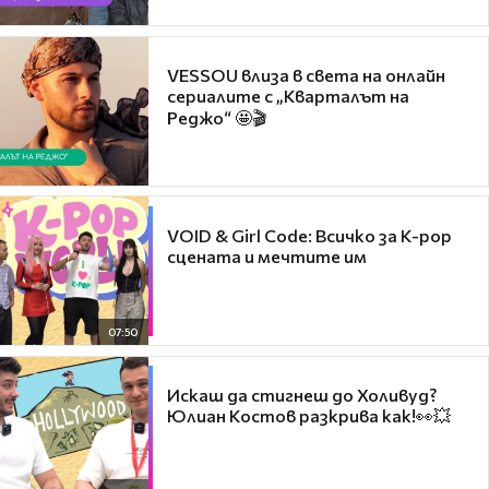
VESSOU влиза в света на онлайн
сериалите с „Кварталът на
Реджо“ 🤩🎬
VOID & Girl Code: Всичко за K-pop
сцената и мечтите им
07:50
Искаш да стигнеш до Холивуд?
Юлиан Костов разкрива как!👀💥