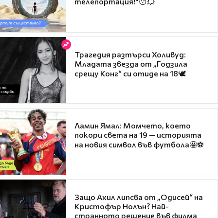
телепортация!"😯💥
Трагедия разтърси Холивуд:
Младата звезда от „Годзила
срещу Конг“ си отиде на 18🕊️
Ламин Ямал: Момчето, което
покори света на 19 — историята
на новия символ във футбола🤩⚽
Защо Ахил липсва от „Одисей“ на
Кристофър Нолън? Най-
странното решение във филма