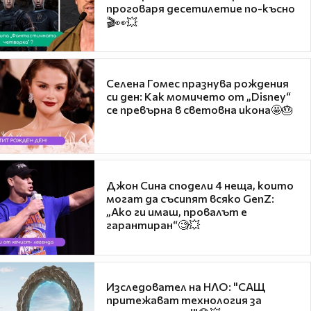
проговаря десетилетие по-късно
🎬👀💥
Селена Гомес празнува рождения
си ден: Как момичето от „Disney“
се превърна в световна икона🤩🎂
Джон Сина сподели 4 неща, които
могат да съсипят всяко GenZ:
„Ако ги имаш, провалът е
гарантиран“🧐💥
Изследовател на НЛО: "САЩ
притежават технология за