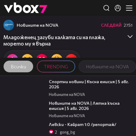
Member of
👾
Новините на NOVA
СЛЕДВАЙ
2751
Младоженец загуби халката си на плажа,
морето му я върна
Всички
TRENDING
Новините на NOVA
03:37
Спортни новини | Късна емисия | 5 авг.
2026
Новините на NOVA
20:06
Новините на NOVA | Лятна късна
емисия | 5 авг. 2026
Новините на NOVA
05:57
Левски - Кайрат 1:0 /репортаж/
2
gong_bg
14:06