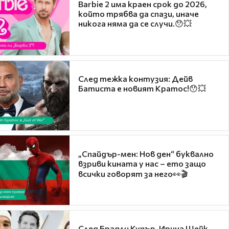
Barbie 2 има краен срок до 2026,
който трябва да спази, иначе
никога няма да се случи.😯💥
След тежка контузия: Дейв
Батиста е новият Кратос!😯💥
„Спайдър-мен: Нов ден“ буквално
взриви кината у нас – ето защо
всички говорят за него👀🎬
След Брадли Купър, Ирина Шейк