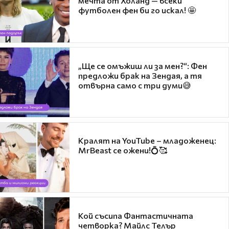
мечта от Холанд — всеки
футболен фен би го искал! 🤩
„Ще се омъжиш ли за мен?“: Фен
предложи брак на Зендая, а тя
отвърна само с три думи😅
Кралят на YouTube – младоженец:
MrBeast се ожени!💍🥰
Кой съсипа Фантастичната
четворка? Майлс Телър