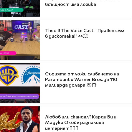
всъщност има логика
Theo в The Voice Cast: "Правен съм
в дискотека!" 👀💥
Съдията отложи сливането на
Paramount и Warner Bros. за 110
милиарда долара!😯💥
Любов или скандал? Карди Би и
Мадука Окойе разпалиха
интернет❤️‍🔥🔥