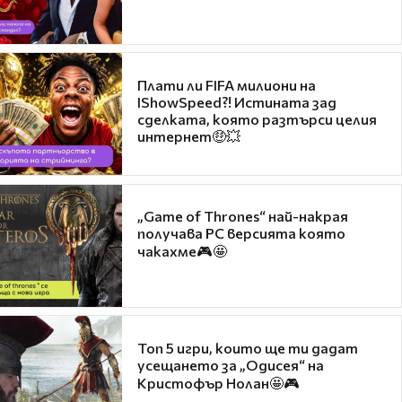
Плати ли FIFA милиони на
IShowSpeed?! Истината зад
сделката, която разтърси целия
интернет🤑💥
„Game of Thrones“ най-накрая
получава PC версията която
чакахме🎮🤩
Топ 5 игри, които ще ти дадат
усещането за „Одисея“ на
Кристофър Нолан🤩🎮