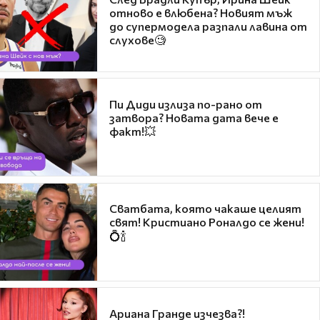
отново е влюбена? Новият мъж
до супермодела разпали лавина от
слухове🧐
Пи Диди излиза по-рано от
затвора? Новата дата вече е
факт!💥
Сватбата, която чакаше целият
свят! Кристиано Роналдо се жени!
💍🍾
Ариана Гранде изчезва?!