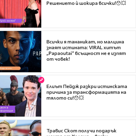
Решението ѝ шокира всички!😯💥
Всички я тананикат, но малцина
знаят истината: VIRAL хитът
„Papaoutai“ всъщност не е изпят
от човек!
Елиът Пейдж разкри истинската
причина за трансформацията на
тялото си!😯💥
Травис Скот получи подарък