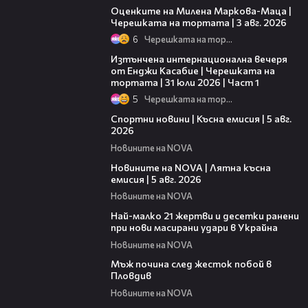
Оценките на Милена Маркова-Маца |
Черешката на тортата | 3 авг. 2026
6
Черешката на тортата
18:07
Изтънчена интернационална вечеря
от Енджи Касабие | Черешката на
тортата | 31 юли 2026 | Част 1
5
Черешката на тортата
03:37
Спортни новини | Късна емисия | 5 авг.
2026
Новините на NOVA
20:06
Новините на NOVA | Лятна късна
емисия | 5 авг. 2026
Новините на NOVA
01:14
Най-малко 21 жертви и десетки ранени
при нови масирани удари в Украйна
Новините на NOVA
01:06
Мъж почина след жесток побой в
Пловдив
Новините на NOVA
00:39