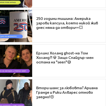
250 години тишина: Америка
зарови капсула, която никой жив
днес няма да отвори👀💥
Ерлинг Холанд ghost-на Том
Холанд?! 💀 Защо Спайдър-мен
остана на "seen"😅
Втори шанс за любовта? Ариана
Гранде и Рики Алварес отново
заедно!😍