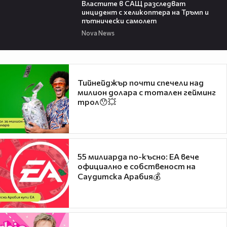
Властите в САЩ разследват
инцидент с хеликоптера на Тръмп и
пътнически самолет
Nova News
Тийнейджър почти спечели над
милион долара с тотален гейминг
трол😯💥
55 милиарда по-късно: EA вече
официално е собственост на
Саудитска Арабия💰