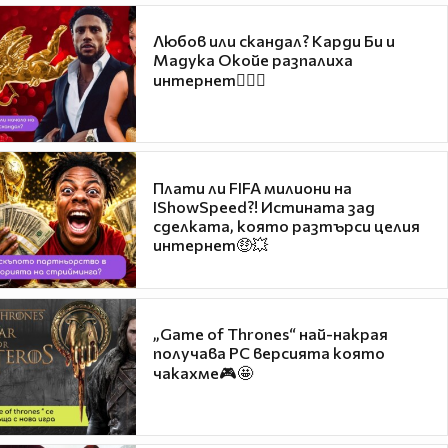
Любов или скандал? Карди Би и
Мадука Окойе разпалиха
интернет❤️‍🔥🔥
Плати ли FIFA милиони на
IShowSpeed?! Истината зад
сделката, която разтърси целия
интернет🤑💥
„Game of Thrones“ най-накрая
получава PC версията която
чакахме🎮🤩