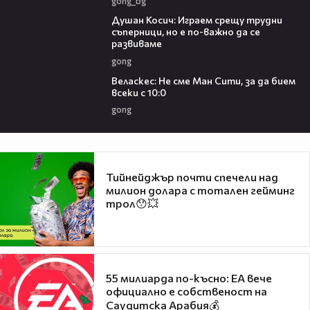
gong_bg
10:17
Душан Косич: Играем срещу трудни
съперници, но е по-важно да се
развиваме
gong
09:40
Веласкес: Не сме Ман Сити, за да бием
всеки с 10:0
gong
Тийнейджър почти спечели над
милион долара с тотален гейминг
трол😯💥
55 милиарда по-късно: EA вече
официално е собственост на
Саудитска Арабия💰