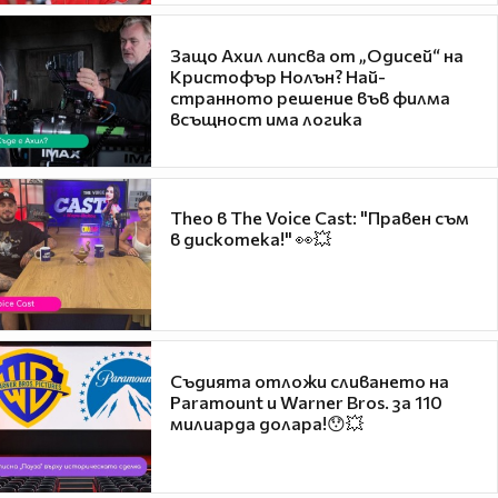
Защо Ахил липсва от „Одисей“ на
Кристофър Нолън? Най-
странното решение във филма
всъщност има логика
Theo в The Voice Cast: "Правен съм
в дискотека!" 👀💥
Съдията отложи сливането на
Paramount и Warner Bros. за 110
милиарда долара!😯💥