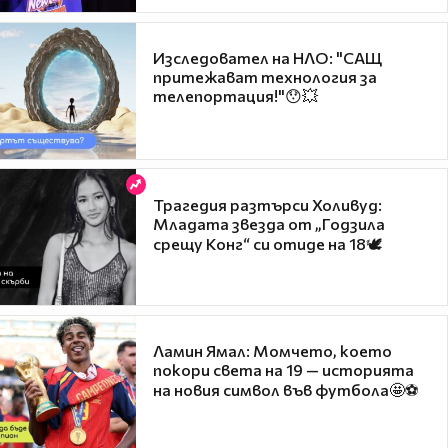
Изследовател на НЛО: "САЩ
притежават технология за
телепортация!"😯💥
Трагедия разтърси Холивуд:
Младата звезда от „Годзила
срещу Конг“ си отиде на 18🕊️
Ламин Ямал: Момчето, което
покори света на 19 — историята
на новия символ във футбола🤩⚽