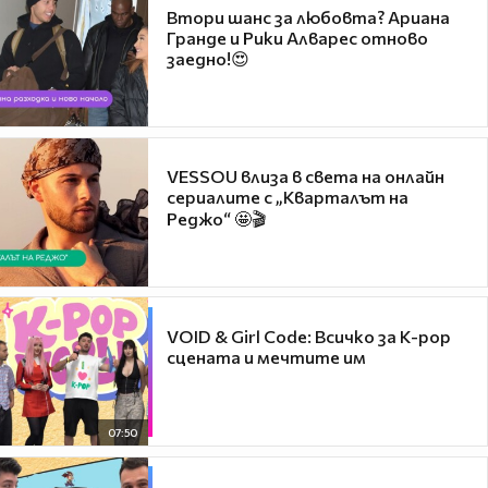
Втори шанс за любовта? Ариана
Гранде и Рики Алварес отново
заедно!😍
VESSOU влиза в света на онлайн
сериалите с „Кварталът на
Реджо“ 🤩🎬
VOID & Girl Code: Всичко за K-pop
сцената и мечтите им
07:50