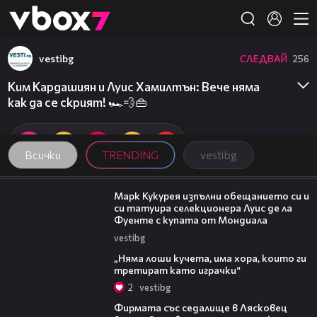
Member of
👾
vestibg
СЛЕДВАЙ
256
Ким Кардашиян и Луис Хамилтън: Вече няма
как да се скрият! 🏎️💨👜
Всички
TRENDING
vestibg
00:54
Марк Кукурея изпълни обещанието си и
си татуира селекционера Луис де ла
Фуенте с купата от Мондиала
vestibg
36:08
„Няма лоши кучета, има хора, които ги
третират като играчки“
2
vestibg
00:06
Фирмата със седалище в Лясковец