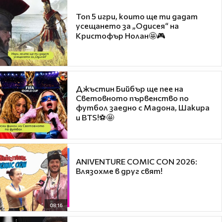
Топ 5 игри, които ще ти дадат
усещането за „Одисея“ на
Кристофър Нолан🤩🎮
Джъстин Бийбър ще пее на
Световното първенство по
футбол заедно с Мадона, Шакира
и BTS!⚽🤩
ANIVENTURE COMIC CON 2026:
Влязохме в друг свят!
08:16