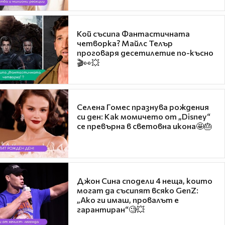
Кой съсипа Фантастичната
четворка? Майлс Телър
проговаря десетилетие по-късно
🎬👀💥
Селена Гомес празнува рождения
си ден: Как момичето от „Disney“
се превърна в световна икона🤩🎂
Джон Сина сподели 4 неща, които
могат да съсипят всяко GenZ:
„Ако ги имаш, провалът е
гарантиран“🧐💥