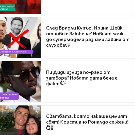
След Брадли Купър, Ирина Шейк
отново е влюбена? Новият мъж
до супермодела разпали лавина от
слухове🧐
Пи Диди излиза по-рано от
затвора? Новата дата вече е
факт!💥
Сватбата, която чакаше целият
свят! Кристиано Роналдо се жени!
💍🍾