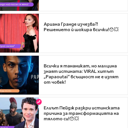
Ариана Гранде изчезва?!
Решението ѝ шокира всички!😯💥
Всички я тананикат, но малцина
знаят истината: VIRAL хитът
„Papaoutai“ всъщност не е изпят
от човек!
Елиът Пейдж разкри истинската
причина за трансформацията на
тялото си!😯💥