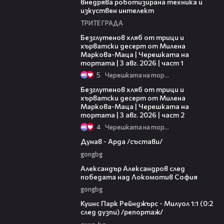
внедрява роботизирана техника и
изкуствен интелект
ТРИТЕ ГРАДА
16:02
Безглутенов хляб от трици и
хърватски десерт от Милена
Маркова-Маца | Черешката на
тортата | 3 авг. 2026 | част 1
5
Черешката на тортата
15:35
Безглутенов хляб от трици и
хърватски десерт от Милена
Маркова-Маца | Черешката на
тортата | 3 авг. 2026 | част 2
4
Черешката на тортата
00:51
Дунав - Арда /състави/
gongbg
01:49
Александър Александров след
победата над Локомотив София
gongbg
08:50
Куинс Парк Рейнджърс - Милуол 1:1 (0:2
след дузпи) /репортаж/