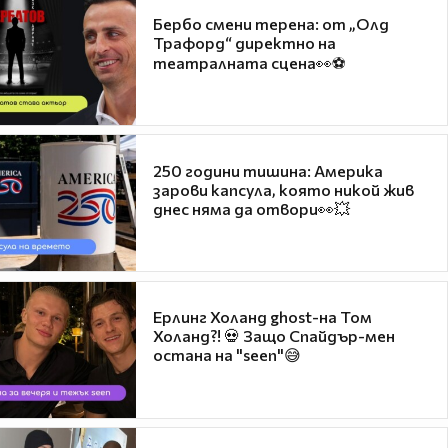
Бербо смени терена: от „Олд
Трафорд“ директно на
театралната сцена👀⚽
250 години тишина: Америка
зарови капсула, която никой жив
днес няма да отвори👀💥
Ерлинг Холанд ghost-на Том
Холанд?! 💀 Защо Спайдър-мен
остана на "seen"😅