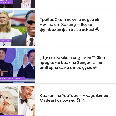
Травис Скот получи подарък
мечта от Холанд — всеки
футболен фен би го искал! 🤩
„Ще се омъжиш ли за мен?“: Фен
предложи брак на Зендая, а тя
отвърна само с три думи😅
Кралят на YouTube – младоженец:
MrBeast се ожени!💍🥰