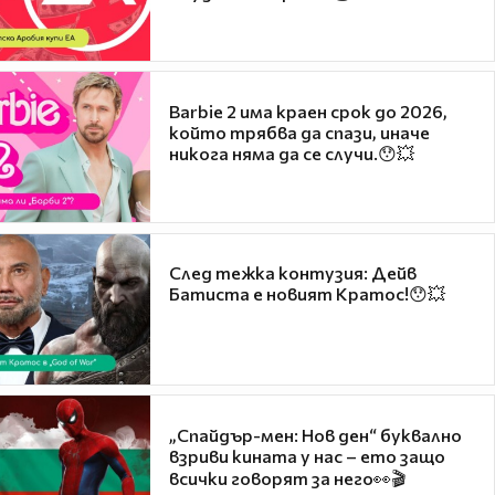
Barbie 2 има краен срок до 2026,
който трябва да спази, иначе
никога няма да се случи.😯💥
След тежка контузия: Дейв
Батиста е новият Кратос!😯💥
„Спайдър-мен: Нов ден“ буквално
взриви кината у нас – ето защо
всички говорят за него👀🎬