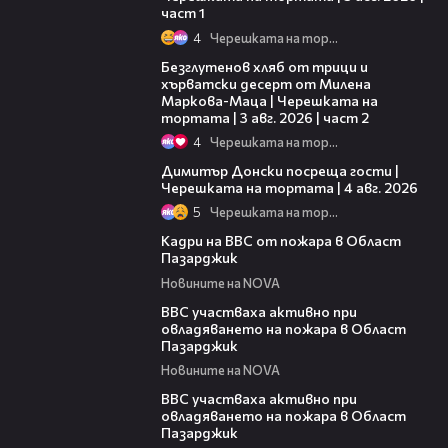
част 1
4
Черешката на тортата
15:35
Безглутенов хляб от трици и
хърватски десерт от Милена
Маркова-Маца | Черешката на
тортата | 3 авг. 2026 | част 2
4
Черешката на тортата
17:43
Димитър Донски посреща гости |
Черешката на тортата | 4 авг. 2026
5
Черешката на тортата
00:13
Кадри на ВВС от пожара в Област
Пазарджик
Новините на NOVA
00:22
ВВС участваха активно при
овладяването на пожара в Област
Пазарджик
Новините на NOVA
00:10
ВВС участваха активно при
овладяването на пожара в Област
Пазарджик