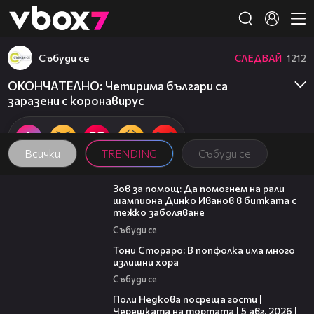
Member of
👾
Събуди се
СЛЕДВАЙ
1212
ОКОНЧАТЕЛНО: Четирима българи са
заразени с коронавирус
Всички
TRENDING
Събуди се
03:29
Зов за помощ: Да помогнем на рали
шампиона Динко Иванов в битката с
тежко заболяване
Събуди се
27:22
Тони Стораро: В попфолка има много
излишни хора
Събуди се
19:25
Поли Недкова посреща гости |
Черешката на тортата | 5 авг. 2026 |