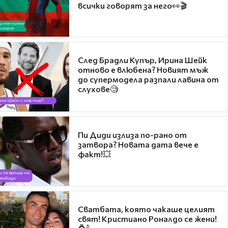
всички говорят за него👀🎬
След Брадли Купър, Ирина Шейк
отново е влюбена? Новият мъж
до супермодела разпали лавина от
слухове🧐
Пи Диди излиза по-рано от
затвора? Новата дата вече е
факт!💥
Сватбата, която чакаше целият
свят! Кристиано Роналдо се жени!