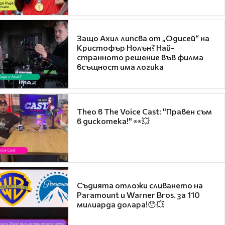
Защо Ахил липсва от „Одисей“ на
Кристофър Нолън? Най-
странното решение във филма
всъщност има логика
Theo в The Voice Cast: "Правен съм
в дискотека!" 👀💥
Съдията отложи сливането на
Paramount и Warner Bros. за 110
милиарда долара!😯💥