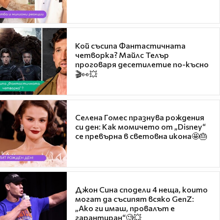
Кой съсипа Фантастичната
четворка? Майлс Телър
проговаря десетилетие по-късно
🎬👀💥
Селена Гомес празнува рождения
си ден: Как момичето от „Disney“
се превърна в световна икона🤩🎂
Джон Сина сподели 4 неща, които
могат да съсипят всяко GenZ:
„Ако ги имаш, провалът е
гарантиран“🧐💥