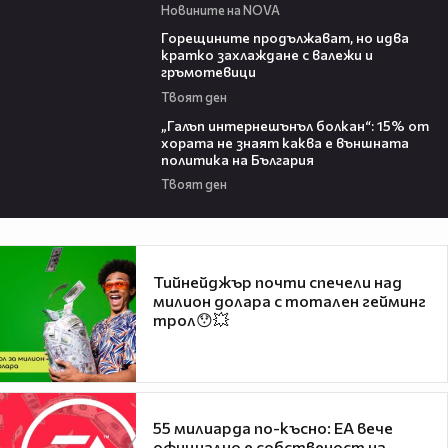
Новините на NOVA
02:31
Горещините продължават, но идва
кратко захлаждане с валежи и
гръмотевици
Твоят ден
08:08
„Галъп интернешънъл болкан“: 15% от
хората не знаят каква е външната
политика на България
Твоят ден
Тийнейджър почти спечели над
милион долара с тотален гейминг
трол😯💥
55 милиарда по-късно: EA вече
официално е собственост на