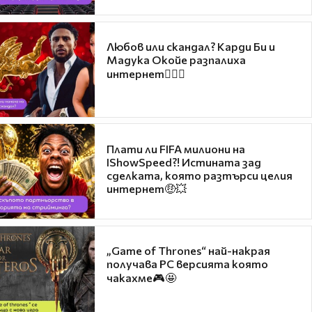
Любов или скандал? Карди Би и
Мадука Окойе разпалиха
интернет❤️‍🔥🔥
Плати ли FIFA милиони на
IShowSpeed?! Истината зад
сделката, която разтърси целия
интернет🤑💥
„Game of Thrones“ най-накрая
получава PC версията която
чакахме🎮🤩