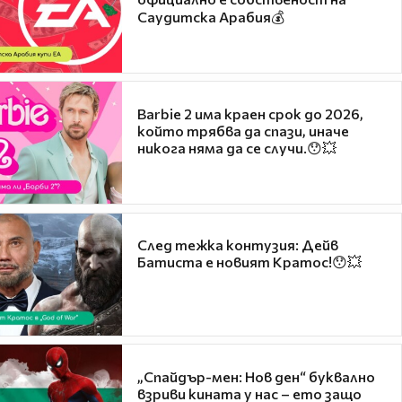
Саудитска Арабия💰
Barbie 2 има краен срок до 2026,
който трябва да спази, иначе
никога няма да се случи.😯💥
След тежка контузия: Дейв
Батиста е новият Кратос!😯💥
„Спайдър-мен: Нов ден“ буквално
взриви кината у нас – ето защо