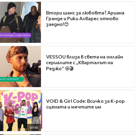
Втори шанс за любовта? Ариана
Гранде и Рики Алварес отново
заедно!😍
VESSOU влиза в света на онлайн
сериалите с „Кварталът на
Реджо“ 🤩🎬
VOID & Girl Code: Всичко за K-pop
сцената и мечтите им
07:50