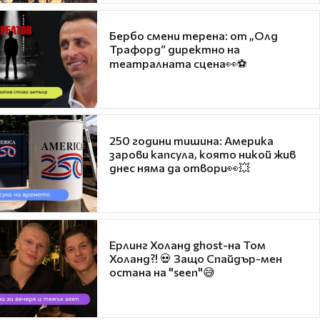
Бербо смени терена: от „Олд
Трафорд“ директно на
театралната сцена👀⚽
250 години тишина: Америка
зарови капсула, която никой жив
днес няма да отвори👀💥
Ерлинг Холанд ghost-на Том
Холанд?! 💀 Защо Спайдър-мен
остана на "seen"😅