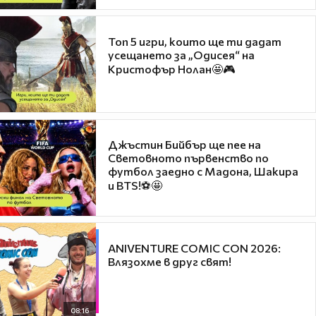
Топ 5 игри, които ще ти дадат
усещането за „Одисея“ на
Кристофър Нолан🤩🎮
Джъстин Бийбър ще пее на
Световното първенство по
футбол заедно с Мадона, Шакира
и BTS!⚽🤩
ANIVENTURE COMIC CON 2026:
Влязохме в друг свят!
08:16