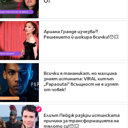
💍🍾
Ариана Гранде изчезва?!
Решението ѝ шокира всички!😯💥
Всички я тананикат, но малцина
знаят истината: VIRAL хитът
„Papaoutai“ всъщност не е изпят
от човек!
Елиът Пейдж разкри истинската
причина за трансформацията на
тялото си!😯💥