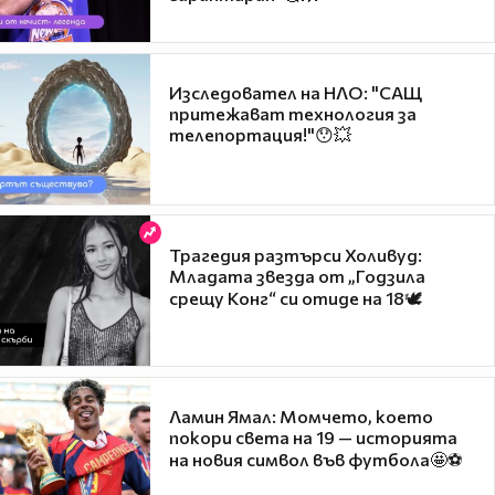
Изследовател на НЛО: "САЩ
притежават технология за
телепортация!"😯💥
Трагедия разтърси Холивуд:
Младата звезда от „Годзила
срещу Конг“ си отиде на 18🕊️
Ламин Ямал: Момчето, което
покори света на 19 — историята
на новия символ във футбола🤩⚽