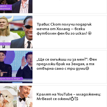
Травис Скот получи подарък
мечта от Холанд — всеки
футболен фен би го искал! 🤩
„Ще се омъжиш ли за мен?“: Фен
предложи брак на Зендая, а тя
отвърна само с три думи😅
Кралят на YouTube – младоженец:
MrBeast се ожени!💍🥰