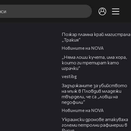
00:10
Пожар пламна край магистрала
„Тракия“
Новините на NOVA
36:08
„Няма лоши кучета, има хора,
които ги третират като
играчки“
vestibg
20:30
Задържаните за убийството
на мъж в Пловдив младежи
твърдели, че са „ловци на
педофили”
Новините на NOVA
00:57
Украински дронове атакуваха
големи петролни рафинерии в
Русия