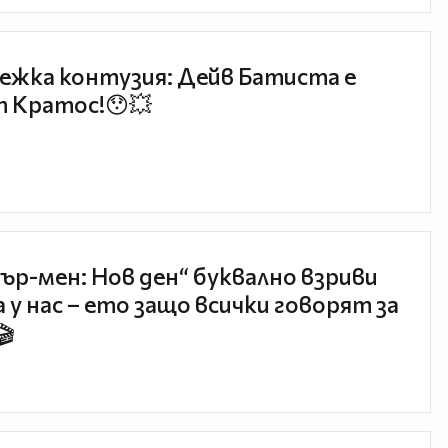
ежка контузия: Дейв Батиста е
 Кратос!😯💥
ър-мен: Нов ден“ буквално взриви
 у нас – ето защо всички говорят за
🎬