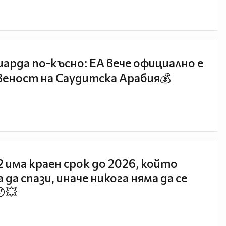
иарда по-късно: EA вече официално е
еност на Саудитска Арабия💰
 2 има краен срок до 2026, който
 да спази, иначе никога няма да се
😯💥