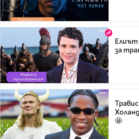
Елиът 
за тра
Травис
Холанд
🤩