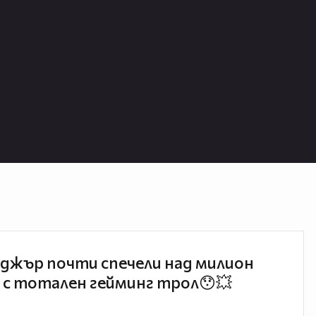
джър почти спечели над милион
 с тотален гейминг трол😯💥