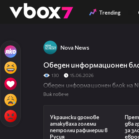
Member of
👾
Trending
Nova News
Обеден информационен бло
130
15.06.2026
Обеден информационен блок на N
Виж повече
00:57
Украински дронове
Претъ
атакуваха големи
два г
петролни рафинерии в
за зл
Русия
евро