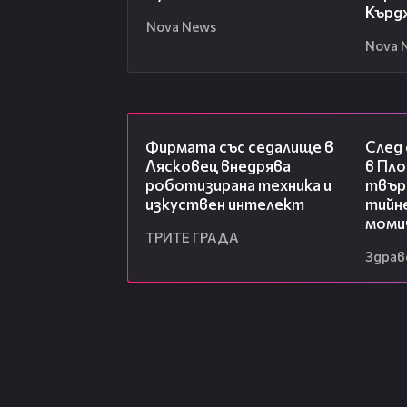
Кърд
Nova News
Nova 
00:06
Фирмата със седалище в
След
Лясковец внедрява
в Пло
роботизирана техника и
твърд
изкуствен интелект
тийне
моми
ТРИТЕ ГРАДА
Здрав