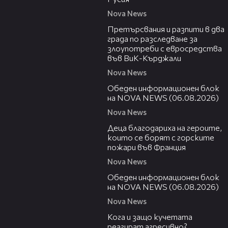
Nova News
00:27
Претърсвания и разпити в два
града по разследване за
злоупотреби с евросредства
във ВиК-Кърджали
Nova News
27:22
Обеден информационен блок
на NOVA NEWS (06.08.2026)
Nova News
01:50
Деца благодариха на героите,
които се борят с горските
пожари във Франция
Nova News
01:14:28
Обеден информационен блок
на NOVA NEWS (06.08.2026)
Nova News
13:53
Кога и защо кучетата
реагират агресивно?