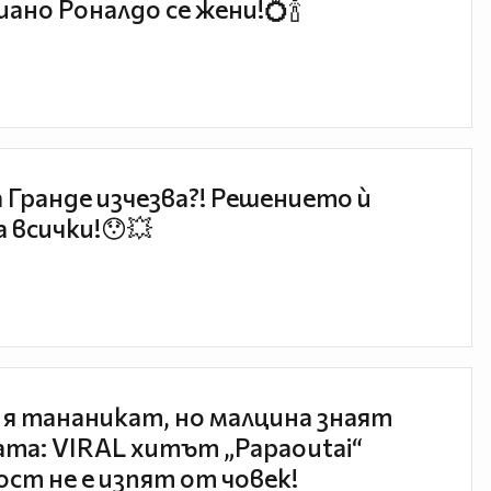
ано Роналдо се жени!💍🍾
 Гранде изчезва?! Решението ѝ
 всички!😯💥
 я тананикат, но малцина знаят
та: VIRAL хитът „Papaoutai“
ст не е изпят от човек!