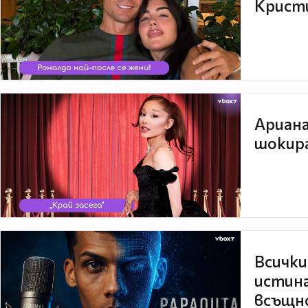
Кристи
Ариана
шокира
Всички
истина
всъщно