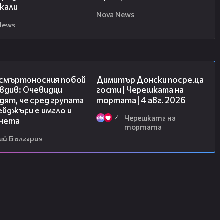
жали
Nova News
News
09:32
17:43
 смъртоносния побой
Димитър Донски посреща
вдив: Очевидци
гости | Черешката на
ят, че сред групата
тортата | 4 авг. 2026
йджъри е имало и
4
Черешката на
чета
тортата
ей България