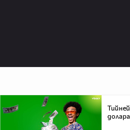
Тийней
долара