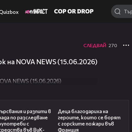
Quizbox
СЛЕДВАЙ
270
к на NOVA NEWS (15.06.2026)
OVA NEWS (15.06.2026)
00:27
01:50
рсвания и разпити в
Деца благодариха на
рада по разследване
героите, които се борят
оупотреби с
с горските пожари във
средства във ВиК-
Франция