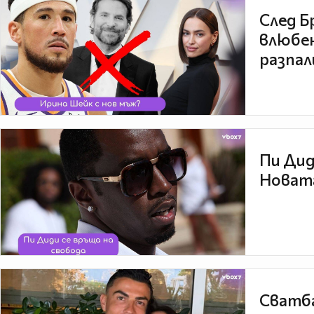
След Б
влюбен
разпал
Пи Дид
Новата
Сватба