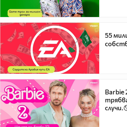
55 мил
собств
Barbie
трябва
случи.