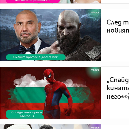
След т
новият
„Спайд
кината
него👀