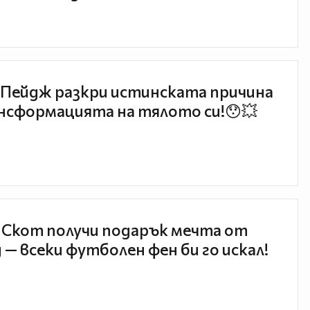
Пейдж разкри истинската причина
нсформацията на тялото си!😯💥
 Скот получи подарък мечта от
 — всеки футболен фен би го искал!