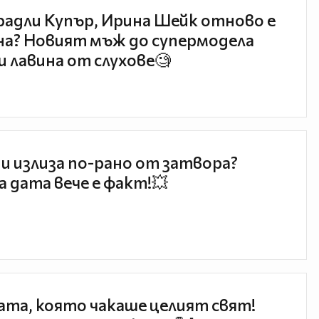
радли Купър, Ирина Шейк отново е
а? Новият мъж до супермодела
и лавина от слухове🧐
и излиза по-рано от затвора?
 дата вече е факт!💥
та, която чакаше целият свят!