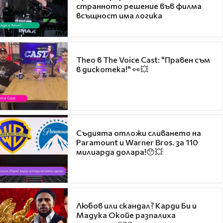
странното решение във филма
всъщност има логика
Theo в The Voice Cast: "Правен съм
в дискотека!" 👀💥
Съдията отложи сливането на
Paramount и Warner Bros. за 110
милиарда долара!😯💥
Любов или скандал? Карди Би и
Мадука Окойе разпалиха