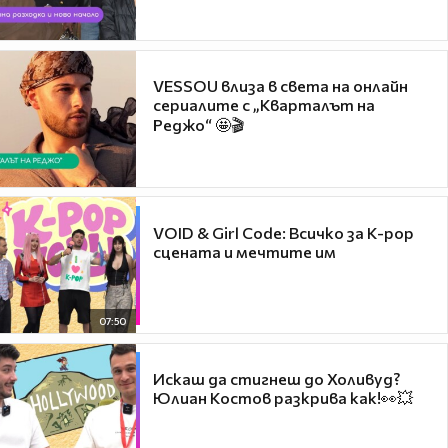
VESSOU влиза в света на онлайн
сериалите с „Кварталът на
Реджо“ 🤩🎬
VOID & Girl Code: Всичко за K-pop
сцената и мечтите им
07:50
Искаш да стигнеш до Холивуд?
Юлиан Костов разкрива как!👀💥