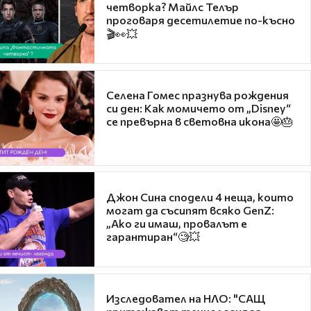
четворка? Майлс Телър
проговаря десетилетие по-късно
🎬👀💥
Селена Гомес празнува рождения
си ден: Как момичето от „Disney“
се превърна в световна икона🤩🎂
Джон Сина сподели 4 неща, които
могат да съсипят всяко GenZ:
„Ако ги имаш, провалът е
гарантиран“🧐💥
Изследовател на НЛО: "САЩ