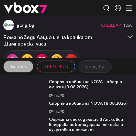
Member of
👾
gong_bg
СЛЕДВАЙ
1256
Рома победи Лацио и е на крачка от
Шампионска лига
Всички
TRENDING
gong_bg
04:25
Спортни новини на NOVA - обедна
емисия (9.08.2026)
gong_bg
04:09
Спортни новини на NOVA (8.08.2026)
gong_bg
00:06
Фирмата със седалище в Лясковец
внедрява роботизирана техника и
изкуствен интелект