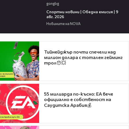
gongbg
04:22
Спортни новини | Обедна емисия | 9
aвг. 2026
Новините на NOVA
Тийнейджър почти спечели над
милион долара с тотален гейминг
трол😯💥
55 милиарда по-късно: EA вече
официално е собственост на
Саудитска Арабия💰