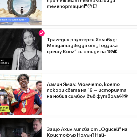
притежават технология за
телепортация!"😯💥
Трагедия разтърси Холивуд:
Младата звезда от „Годзила
срещу Конг“ си отиде на 18🕊️
Ламин Ямал: Момчето, което
покори света на 19 — историята
на новия символ във футбола🤩⚽
Защо Ахил липсва от „Одисей“ на
Кристофър Нолън? Най-