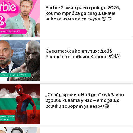
Barbie 2 има краен срок до 2026,
който трябва да спази, иначе
никога няма да се случи.😯💥
След тежка контузия: Дейв
Батиста е новият Кратос!😯💥
„Спайдър-мен: Нов ден“ буквално
взриви кината у нас – ето защо
всички говорят за него👀🎬