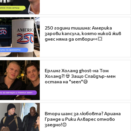
250 години тишина: Америка
зарови капсула, която никой жив
днес няма да отвори👀💥
Ерлинг Холанд ghost-на Том
Холанд?! 💀 Защо Спайдър-мен
остана на "seen"😅
Втори шанс за любовта? Ариана
Гранде и Рики Алварес отново
заедно!😍