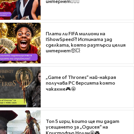
интернет❤️‍🔥🔥
Плати ли FIFA милиони на
IShowSpeed?! Истината зад
сделката, която разтърси целия
интернет🤑💥
„Game of Thrones“ най-накрая
получава PC версията която
чакахме🎮🤩
Топ 5 игри, които ще ти дадат
усещането за „Одисея“ на
Кристофър Нолан🤩🎮