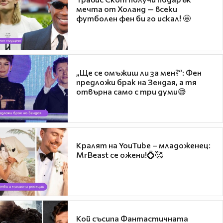
мечта от Холанд — всеки
футболен фен би го искал! 🤩
„Ще се омъжиш ли за мен?“: Фен
предложи брак на Зендая, а тя
отвърна само с три думи😅
Кралят на YouTube – младоженец:
MrBeast се ожени!💍🥰
Кой съсипа Фантастичната