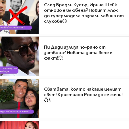
След Брадли Купър, Ирина Шейк
отново е влюбена? Новият мъж
до супермодела разпали лавина от
слухове🧐
Пи Диди излиза по-рано от
затвора? Новата дата вече е
факт!💥
Сватбата, която чакаше целият
свят! Кристиано Роналдо се жени!
💍🍾