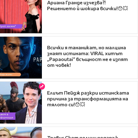
Ариана Гранде изчезва?!
Решението ѝ шокира всички!😯💥
Всички я тананикат, но малцина
знаят истината: VIRAL хитът
„Papaoutai“ всъщност не е изпят
от човек!
Елиът Пейдж разкри истинската
причина за трансформацията на
тялото си!😯💥
Травис Скот получи подарък