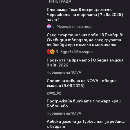
ТРИТЕ ГРАДА
16:22
Станимир Гъмов посреща гости |
Черешката на тортата | 7 авг. 2026 |
част 1
2
Черешката на тортата
09:32
След смъртоносния побой в Пловдив:
Очевидци твърдят, че сред групата
тийнейджъри е имало и момичета
3
Здравей България
01:50
Прогноза за времето | Обедна емисия |
9 авг. 2026
Новините на NOVA
04:25
Спортни новини на NOVA - обедна
емисия (9.08.2026)
gong_bg
01:59
Продължава битката с пожара край
Бобошево
Новините на NOVA
00:43
Левски замина за Туркестан за реванш
с Кайрат