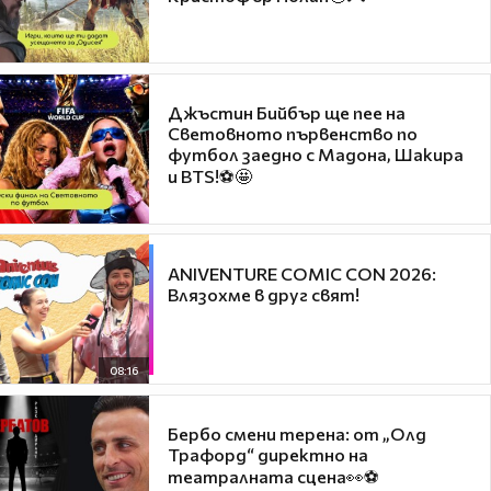
Джъстин Бийбър ще пее на
Световното първенство по
футбол заедно с Мадона, Шакира
и BTS!⚽🤩
ANIVENTURE COMIC CON 2026:
Влязохме в друг свят!
08:16
Бербо смени терена: от „Олд
Трафорд“ директно на
театралната сцена👀⚽