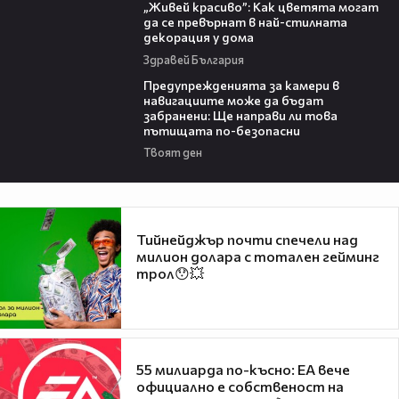
„Живей красиво”: Как цветята могат
да се превърнат в най-стилната
декорация у дома
Здравей България
15:40
Предупрежденията за камери в
навигациите може да бъдат
забранени: Ще направи ли това
пътищата по-безопасни
Твоят ден
Тийнейджър почти спечели над
милион долара с тотален гейминг
трол😯💥
55 милиарда по-късно: EA вече
официално е собственост на