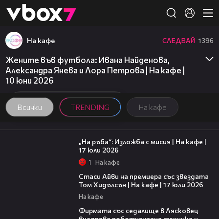
Member of
👾
На кафе
СЛЕДВАЙ
1396
Жените във футбола: Ивана Найденова,
Александра Янева и Лора Петрова | На кафе |
10 юни 2026
Всички
TRENDING
На кафе
09:09
„На ръба“: Изложба с мисия | На кафе |
17 юли 2026
1
На кафе
02:58
Стаси Айви на премиера със звездата
Том Хидълсън | На кафе | 17 юли 2026
На кафе
00:06
Фирмата със седалище в Лясковец
внедрява роботизирана техника и