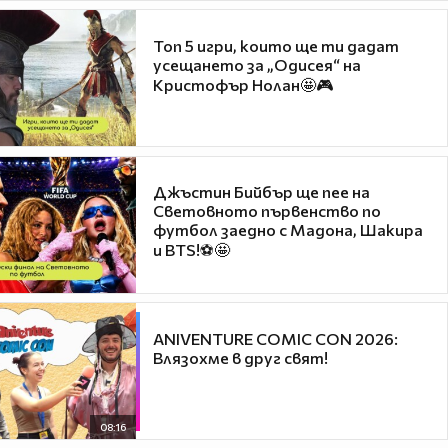
Топ 5 игри, които ще ти дадат
усещането за „Одисея“ на
Кристофър Нолан🤩🎮
Джъстин Бийбър ще пее на
Световното първенство по
футбол заедно с Мадона, Шакира
и BTS!⚽🤩
ANIVENTURE COMIC CON 2026:
Влязохме в друг свят!
08:16