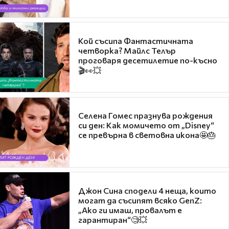
Кой съсипа Фантастичната
четворка? Майлс Телър
проговаря десетилетие по-късно
🎬👀💥
Селена Гомес празнува рождения
си ден: Как момичето от „Disney“
се превърна в световна икона🤩🎂
Джон Сина сподели 4 неща, които
могат да съсипят всяко GenZ:
„Ако ги имаш, провалът е
гарантиран“🧐💥