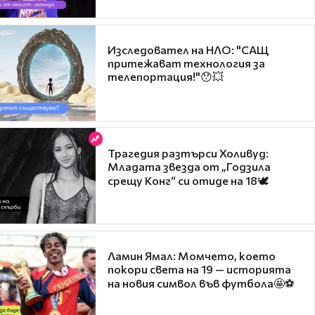
Изследовател на НЛО: "САЩ
притежават технология за
телепортация!"😯💥
Трагедия разтърси Холивуд:
Младата звезда от „Годзила
срещу Конг“ си отиде на 18🕊️
Ламин Ямал: Момчето, което
покори света на 19 — историята
на новия символ във футбола🤩⚽