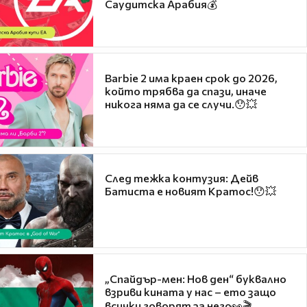
Саудитска Арабия💰
Barbie 2 има краен срок до 2026,
който трябва да спази, иначе
никога няма да се случи.😯💥
След тежка контузия: Дейв
Батиста е новият Кратос!😯💥
„Спайдър-мен: Нов ден“ буквално
взриви кината у нас – ето защо
всички говорят за него👀🎬