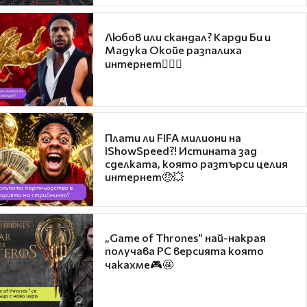
Любов или скандал? Карди Би и
Мадука Окойе разпалиха
интернет❤️‍🔥🔥
Плати ли FIFA милиони на
IShowSpeed?! Истината зад
сделката, която разтърси целия
интернет🤑💥
„Game of Thrones“ най-накрая
получава PC версията която
чакахме🎮🤩