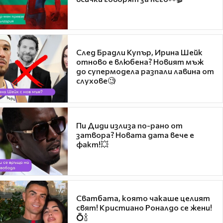
След Брадли Купър, Ирина Шейк
отново е влюбена? Новият мъж
до супермодела разпали лавина от
слухове🧐
Пи Диди излиза по-рано от
затвора? Новата дата вече е
факт!💥
Сватбата, която чакаше целият
свят! Кристиано Роналдо се жени!
💍🍾