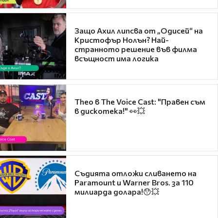
Защо Ахил липсва от „Одисей“ на
Кристофър Нолън? Най-
странното решение във филма
всъщност има логика
Theo в The Voice Cast: "Правен съм
в дискотека!" 👀💥
Съдията отложи сливането на
Paramount и Warner Bros. за 110
милиарда долара!😯💥