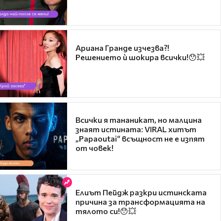
Ариана Гранде изчезва?!
Решението ѝ шокира всички!😯💥
Всички я тананикат, но малцина
знаят истината: VIRAL хитът
„Papaoutai“ всъщност не е изпят
от човек!
Елиът Пейдж разкри истинската
причина за трансформацията на
тялото си!😯💥