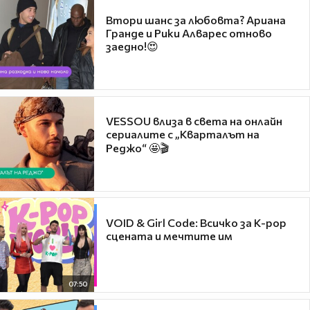
Втори шанс за любовта? Ариана
Гранде и Рики Алварес отново
заедно!😍
VESSOU влиза в света на онлайн
сериалите с „Кварталът на
Реджо“ 🤩🎬
VOID & Girl Code: Всичко за K-pop
сцената и мечтите им
07:50