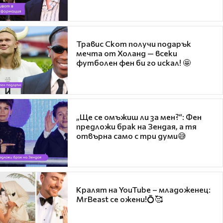
Травис Скот получи подарък
мечта от Холанд — всеки
футболен фен би го искал! 🤩
„Ще се омъжиш ли за мен?“: Фен
предложи брак на Зендая, а тя
отвърна само с три думи😅
Кралят на YouTube – младоженец:
MrBeast се ожени!💍🥰