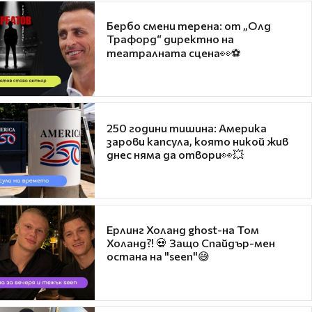
Бербо смени терена: от „Олд
Трафорд“ директно на
театралната сцена👀⚽
250 години тишина: Америка
зарови капсула, която никой жив
днес няма да отвори👀💥
Ерлинг Холанд ghost-на Том
Холанд?! 💀 Защо Спайдър-мен
остана на "seen"😅