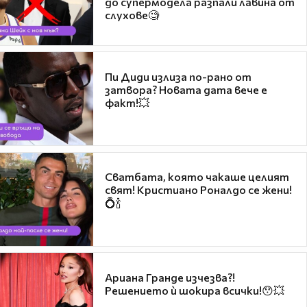
до супермодела разпали лавина от
слухове🧐
Пи Диди излиза по-рано от
затвора? Новата дата вече е
факт!💥
Сватбата, която чакаше целият
свят! Кристиано Роналдо се жени!
💍🍾
Ариана Гранде изчезва?!
Решението ѝ шокира всички!😯💥