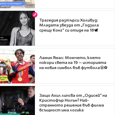
Трагедия разтърси Холивуд:
Младата звезда от „Годзила
срещу Конг“ си отиде на 18🕊️
Ламин Ямал: Момчето, което
покори света на 19 — историята
на новия символ във футбола🤩⚽
Защо Ахил липсва от „Одисей“ на
Кристофър Нолън? Най-
странното решение във филма
всъщност има логика