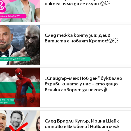
никога няма да се случи.😯💥
След тежка контузия: Дейв
Батиста е новият Кратос!😯💥
„Спайдър-мен: Нов ден“ буквално
взриви кината у нас – ето защо
всички говорят за него👀🎬
След Брадли Купър, Ирина Шейк
отново е влюбена? Новият мъж