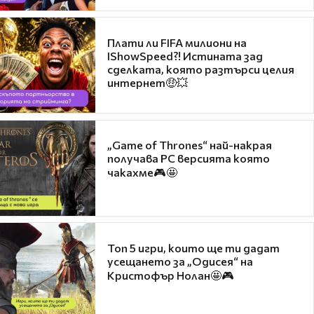
Плати ли FIFA милиони на
IShowSpeed?! Истината зад
сделката, която разтърси целия
интернет🤑💥
„Game of Thrones“ най-накрая
получава PC версията която
чакахме🎮🤩
Топ 5 игри, които ще ти дадат
усещането за „Одисея“ на
Кристофър Нолан🤩🎮