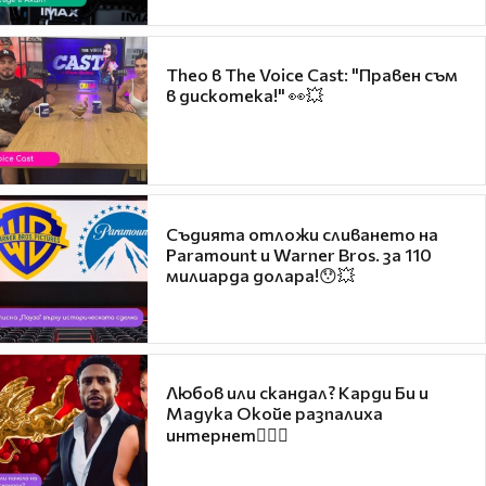
Theo в The Voice Cast: "Правен съм
в дискотека!" 👀💥
Съдията отложи сливането на
Paramount и Warner Bros. за 110
милиарда долара!😯💥
Любов или скандал? Карди Би и
Мадука Окойе разпалиха
интернет❤️‍🔥🔥