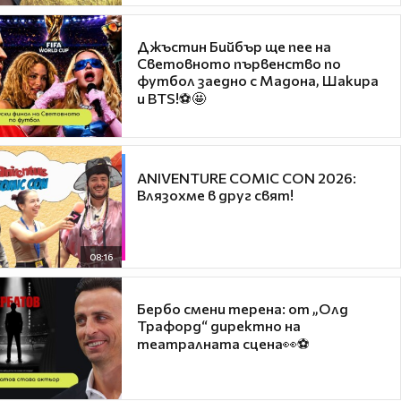
Джъстин Бийбър ще пее на
Световното първенство по
футбол заедно с Мадона, Шакира
и BTS!⚽🤩
ANIVENTURE COMIC CON 2026:
Влязохме в друг свят!
08:16
Бербо смени терена: от „Олд
Трафорд“ директно на
театралната сцена👀⚽