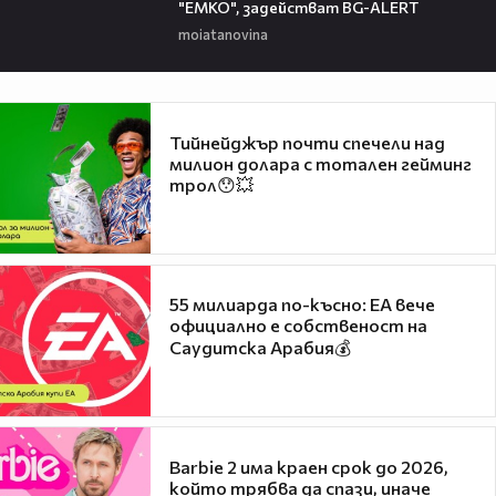
"ЕМКО", задействат BG-ALERT
moiatanovina
Тийнейджър почти спечели над
милион долара с тотален гейминг
трол😯💥
55 милиарда по-късно: EA вече
официално е собственост на
Саудитска Арабия💰
Barbie 2 има краен срок до 2026,
който трябва да спази, иначе