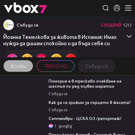
Member of
👾
Събуди се
СЛЕДВАЙ
1212
Йоанна Темелкова за живота в Испания: Имах
нужда да дишам спокойно и да бъда себе си
Всички
TRENDING
Събуди се
03:22
Поморие е в трескаво очакване на
шестия по ред плувен маратон
Събуди се
07:56
Как да се грижим за сърцето в жегата?
Събуди се
06:08
Септември - ЦСКА 0:3 /репортаж/
1
gongbg
05:30
Преди кръга: Ботев - Спартак Варна