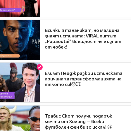
Всички я тананикат, но малцина
знаят истината: VIRAL хитът
„Papaoutai“ всъщност не е изпят
от човек!
Елиът Пейдж разкри истинската
причина за трансформацията на
тялото си!😯💥
Травис Скот получи подарък
мечта от Холанд — всеки
футболен фен би го искал! 🤩