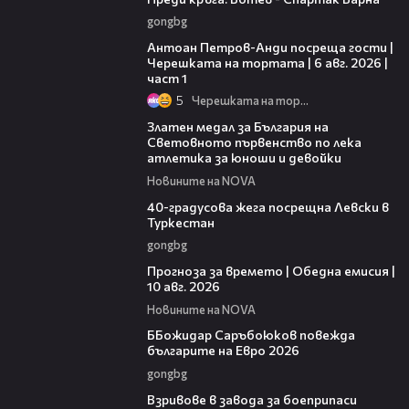
gongbg
19:09
Антоан Петров-Анди посреща гости |
Черешката на тортата | 6 авг. 2026 |
част 1
5
Черешката на тортата
01:02
Златен медал за България на
Световното първенство по лека
атлетика за юноши и девойки
Новините на NOVA
01:10
40-градусова жега посрещна Левски в
Туркестан
gongbg
01:53
Прогноза за времето | Обедна емисия |
10 авг. 2026
Новините на NOVA
01:18
ББожидар Саръбоюков повежда
българите на Евро 2026
gongbg
00:34
Взривове в завода за боеприпаси