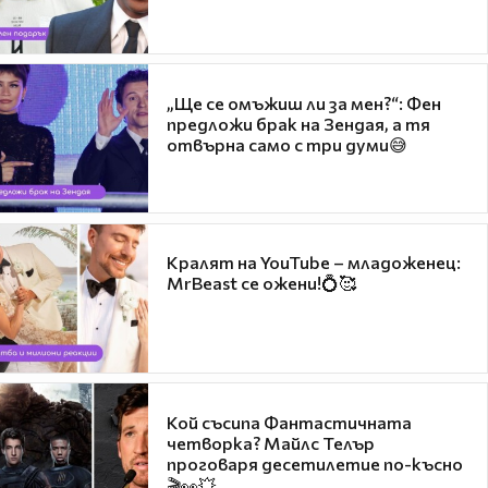
„Ще се омъжиш ли за мен?“: Фен
предложи брак на Зендая, а тя
отвърна само с три думи😅
Кралят на YouTube – младоженец:
MrBeast се ожени!💍🥰
Кой съсипа Фантастичната
четворка? Майлс Телър
проговаря десетилетие по-късно
🎬👀💥