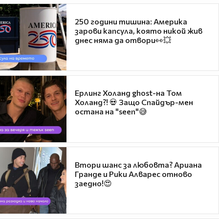
250 години тишина: Америка
зарови капсула, която никой жив
днес няма да отвори👀💥
Ерлинг Холанд ghost-на Том
Холанд?! 💀 Защо Спайдър-мен
остана на "seen"😅
Втори шанс за любовта? Ариана
Гранде и Рики Алварес отново
заедно!😍