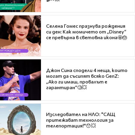
Селена Гомес празнува рождения
си ден: Как момичето от „Disney“
се превърна в световна икона🤩🎂
Джон Сина сподели 4 неща, които
могат да съсипят всяко GenZ:
„Ако ги имаш, провалът е
гарантиран“🧐💥
Изследовател на НЛО: "САЩ
притежават технология за
телепортация!"😯💥