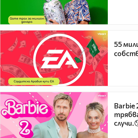
55 мил
собств
Barbie
трябва
случи.