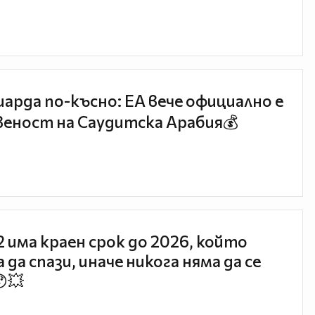
иарда по-късно: EA вече официално е
еност на Саудитска Арабия💰
 2 има краен срок до 2026, който
 да спази, иначе никога няма да се
😯💥