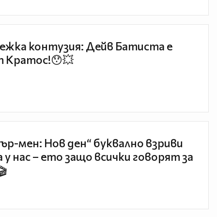
ежка контузия: Дейв Батиста е
 Кратос!😯💥
ър-мен: Нов ден“ буквално взриви
 у нас – ето защо всички говорят за
🎬