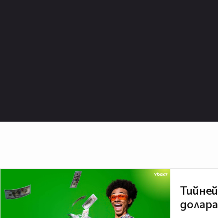
Тийней
долара