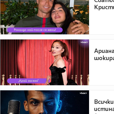
Кристи
Ариана
шокира
Всички
истина