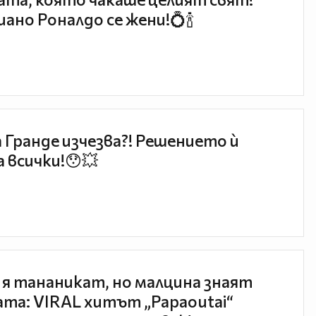
ано Роналдо се жени!💍🍾
 Гранде изчезва?! Решението ѝ
 всички!😯💥
 я тананикат, но малцина знаят
та: VIRAL хитът „Papaoutai“