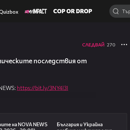
Quizbox
СЛЕДВАЙ
270
омическите последствия от
 NEWS:
https://bit.ly/3NY4l3I
nova.bg/
//nova.bg/live/news
21:42
00:38
ните на NOVA NEWS
България и Украйна