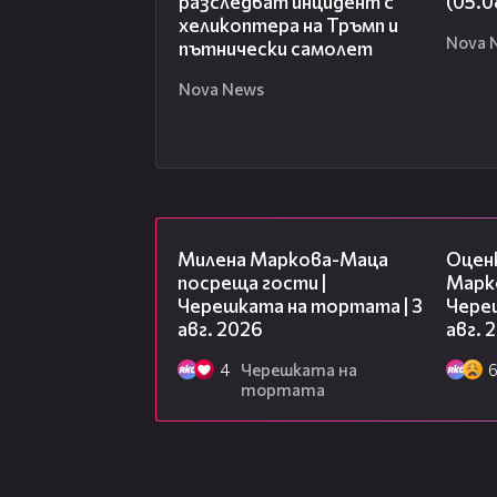
разследват инцидент с
(05.0
хеликоптера на Тръмп и
Nova 
пътнически самолет
Nova News
20:17
Милена Маркова-Маца
Оцен
посреща гости |
Марк
Черешката на тортата | 3
Чере
авг. 2026
авг. 
4
Черешката на
тортата