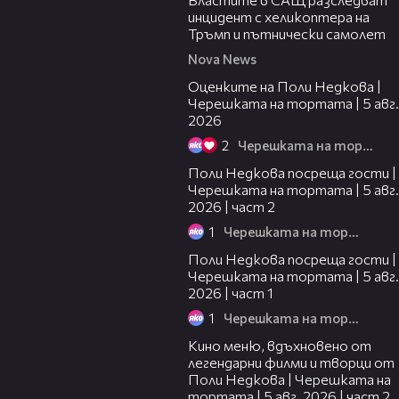
инцидент с хеликоптера на
Тръмп и пътнически самолет
Nova News
02:09
Оценките на Поли Недкова |
Черешката на тортата | 5 авг.
2026
2
Черешката на тортата
13:03
Поли Недкова посреща гости |
Черешката на тортата | 5 авг.
2026 | част 2
1
Черешката на тортата
19:25
Поли Недкова посреща гости |
Черешката на тортата | 5 авг.
2026 | част 1
1
Черешката на тортата
15:31
Кино меню, вдъхновено от
легендарни филми и творци от
Поли Недкова | Черешката на
тортата | 5 авг. 2026 | част 2