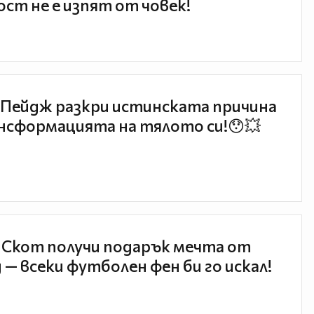
ст не е изпят от човек!
Пейдж разкри истинската причина
нсформацията на тялото си!😯💥
 Скот получи подарък мечта от
 — всеки футболен фен би го искал!