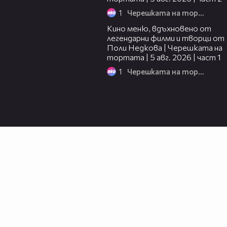
1
Черешката на тортата
15:39
Кино меню, вдъхновено от
легендарни филми и творци от
Поли Недкова | Черешката на
тортата | 5 авг. 2026 | част 1
1
Черешката на тортата