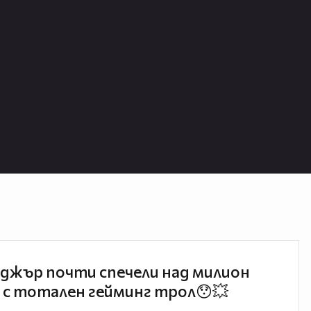
джър почти спечели над милион
 с тотален гейминг трол😯💥