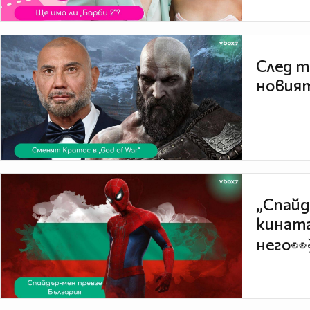
След т
новият
„Спайд
кината
него👀