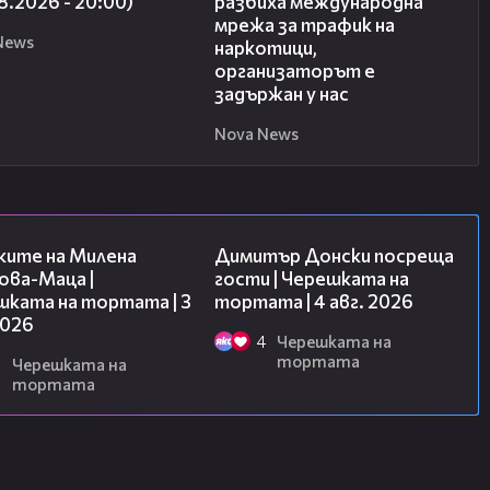
8.2026 - 20:00)
разбиха международна
мрежа за трафик на
News
наркотици,
организаторът е
задържан у нас
Nova News
14:06
17:43
ките на Милена
Димитър Донски посреща
ова-Маца |
гости | Черешката на
шката на тортата | 3
тортата | 4 авг. 2026
2026
4
Черешката на
тортата
6
Черешката на
тортата