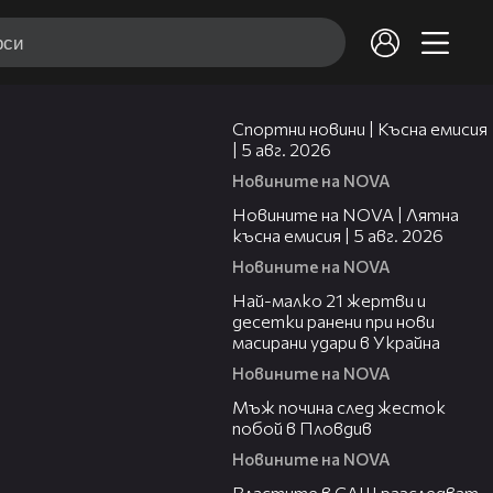
03:37
Спортни новини | Късна емисия
| 5 авг. 2026
Новините на NOVA
20:06
Новините на NOVA | Лятна
късна емисия | 5 авг. 2026
Новините на NOVA
01:14
Най-малко 21 жертви и
десетки ранени при нови
масирани удари в Украйна
Новините на NOVA
01:06
Мъж почина след жесток
побой в Пловдив
Новините на NOVA
00:39
Властите в САЩ разследват