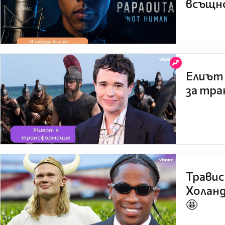
всъщно
Елиът 
за тра
Травис
Холанд
🤩