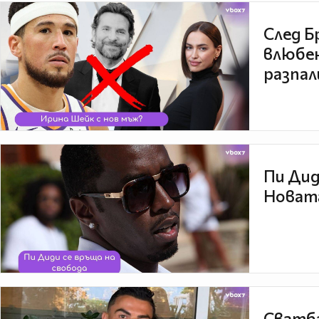
След Б
влюбен
разпал
Пи Дид
Новата
Сватба