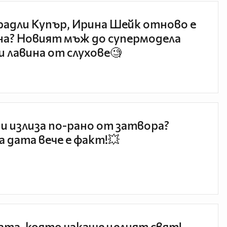
радли Купър, Ирина Шейк отново е
а? Новият мъж до супермодела
и лавина от слухове🧐
и излиза по-рано от затвора?
 дата вече е факт!💥
та, която чакаше целият свят!