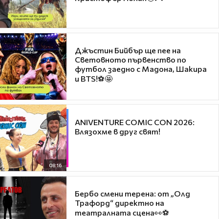
Джъстин Бийбър ще пее на
Световното първенство по
футбол заедно с Мадона, Шакира
и BTS!⚽🤩
ANIVENTURE COMIC CON 2026:
Влязохме в друг свят!
08:16
Бербо смени терена: от „Олд
Трафорд“ директно на
театралната сцена👀⚽