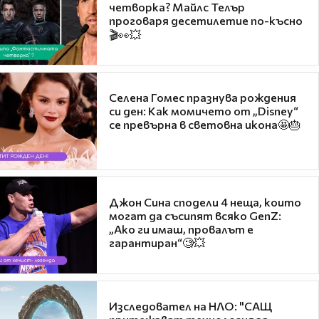
четворка? Майлс Телър
проговаря десетилетие по-късно
🎬👀💥
Селена Гомес празнува рождения
си ден: Как момичето от „Disney“
се превърна в световна икона🤩🎂
Джон Сина сподели 4 неща, които
могат да съсипят всяко GenZ:
„Ако ги имаш, провалът е
гарантиран“🧐💥
Изследовател на НЛО: "САЩ