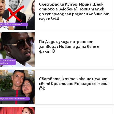
След Брадли Купър, Ирина Шейк
отново е влюбена? Новият мъж
до супермодела разпали лавина от
слухове🧐
Пи Диди излиза по-рано от
затвора? Новата дата вече е
факт!💥
Сватбата, която чакаше целият
свят! Кристиано Роналдо се жени!
💍🍾