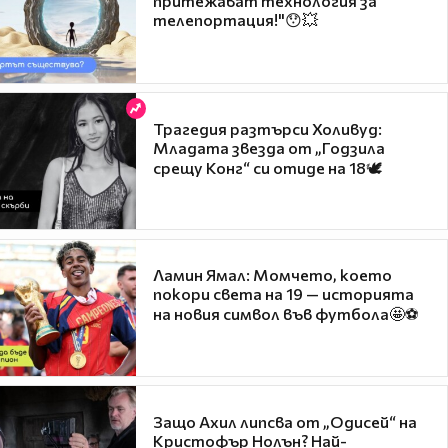
притежават технология за
телепортация!"😯💥
Трагедия разтърси Холивуд:
Младата звезда от „Годзила
срещу Конг“ си отиде на 18🕊️
Ламин Ямал: Момчето, което
покори света на 19 — историята
на новия символ във футбола🤩⚽
Защо Ахил липсва от „Одисей“ на
Кристофър Нолън? Най-