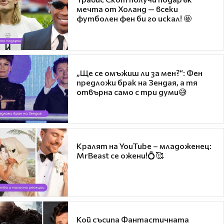
мечта от Холанд — всеки
футболен фен би го искал! 🤩
„Ще се омъжиш ли за мен?“: Фен
предложи брак на Зендая, а тя
отвърна само с три думи😅
Кралят на YouTube – младоженец:
MrBeast се ожени!💍🥰
Кой съсипа Фантастичната