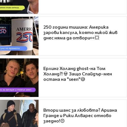
250 години тишина: Америка
зарови капсула, която никой жив
днес няма да отвори👀💥
Ерлинг Холанд ghost-на Том
Холанд?! 💀 Защо Спайдър-мен
остана на "seen"😅
Втори шанс за любовта? Ариана
Гранде и Рики Алварес отново
заедно!😍