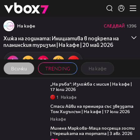
Member of
👾
На кафе
СЛЕДВАЙ
1396
Хижа на годината: Инициатива в подкрепа на
планинския туризъм | На кафе | 20 май 2026
Всички
TRENDING
На кафе
09:09
„На ръба“: Изложба с мисия | На кафе |
17 юли 2026
1
На кафе
02:58
Стаси Айви на премиера със звездата
Том Хидълсън | На кафе | 17 юли 2026
На кафе
20:17
Милена Маркова-Маца посреща гости
| Черешката на тортата | 3 авг. 2026