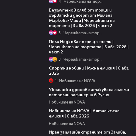
4
Черешката на тортата
15:35
Безглутенов хляб от трици и
хърватски десерт от Милена
Маркова-Маца | Черешката на
тортата | 3 авг. 2026 | част 2
3
Черешката на тортата
13:03
Поли Недкова посреща гости |
Черешката на тортата | 5 авг. 2026 |
част 2
3
Черешката на тортата
04:51
Спортни новини | Късна емисия | 6 авг.
2026
1
Новините на NOVA
00:41
Украински дронове атакуваха големи
петролни рафинерии в Русия
Новините на NOVA
20:26
Новините на NOVA | Лятна късна
емисия | 6 авг. 2026
Новините на NOVA
00:41
Иран заплашва страните от Залива,