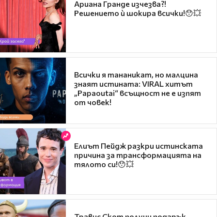
Ариана Гранде изчезва?!
Решението ѝ шокира всички!😯💥
Всички я тананикат, но малцина
знаят истината: VIRAL хитът
„Papaoutai“ всъщност не е изпят
от човек!
Елиът Пейдж разкри истинската
причина за трансформацията на
тялото си!😯💥
Травис Скот получи подарък