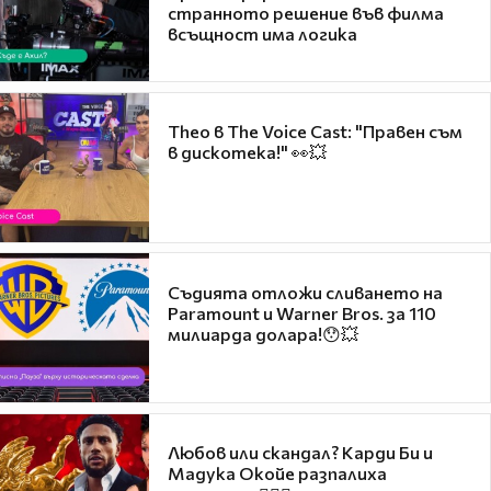
странното решение във филма
всъщност има логика
Theo в The Voice Cast: "Правен съм
в дискотека!" 👀💥
Съдията отложи сливането на
Paramount и Warner Bros. за 110
милиарда долара!😯💥
Любов или скандал? Карди Би и
Мадука Окойе разпалиха