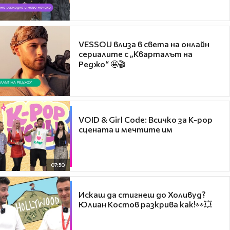
VESSOU влиза в света на онлайн
сериалите с „Кварталът на
Реджо“ 🤩🎬
VOID & Girl Code: Всичко за K-pop
сцената и мечтите им
07:50
Искаш да стигнеш до Холивуд?
Юлиан Костов разкрива как!👀💥