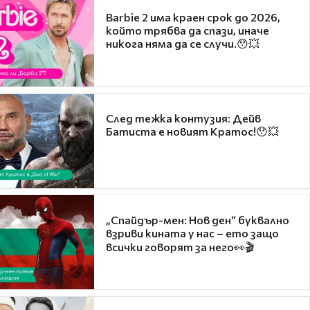
Barbie 2 има краен срок до 2026,
който трябва да спази, иначе
никога няма да се случи.😯💥
След тежка контузия: Дейв
Батиста е новият Кратос!😯💥
„Спайдър-мен: Нов ден“ буквално
взриви кината у нас – ето защо
всички говорят за него👀🎬