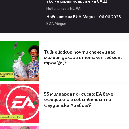
ако не спрат ударите на САЩ
Новините на NOVA
22:43
Новините на ВИА Медия - 06.08.2026
ВИА Медия
Тийнейджър почти спечели над
милион долара с тотален гейминг
трол😯💥
55 милиарда по-късно: EA вече
официално е собственост на
Саудитска Арабия💰