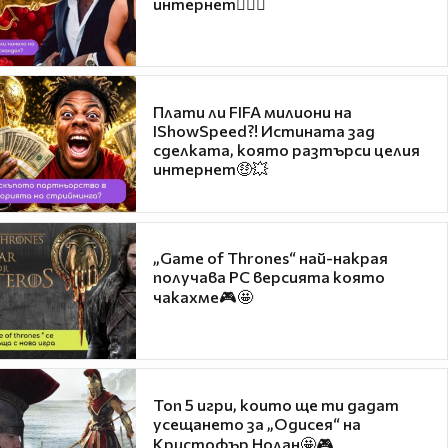
интернет❤️‍🔥🔥
Плати ли FIFA милиони на
IShowSpeed?! Истината зад
сделката, която разтърси целия
интернет🤑💥
„Game of Thrones“ най-накрая
получава PC версията която
чакахме🎮🤩
Топ 5 игри, които ще ти дадат
усещането за „Одисея“ на
Кристофър Нолан🤩🎮