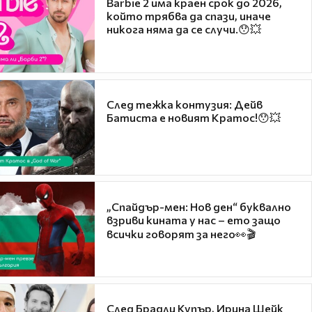
Barbie 2 има краен срок до 2026,
който трябва да спази, иначе
никога няма да се случи.😯💥
След тежка контузия: Дейв
Батиста е новият Кратос!😯💥
„Спайдър-мен: Нов ден“ буквално
взриви кината у нас – ето защо
всички говорят за него👀🎬
След Брадли Купър, Ирина Шейк