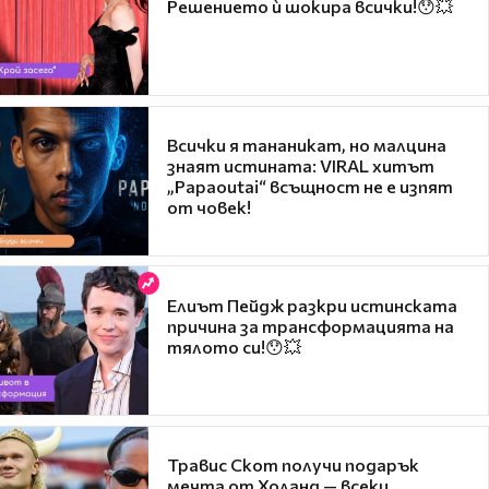
Решението ѝ шокира всички!😯💥
Всички я тананикат, но малцина
знаят истината: VIRAL хитът
„Papaoutai“ всъщност не е изпят
от човек!
Елиът Пейдж разкри истинската
причина за трансформацията на
тялото си!😯💥
Травис Скот получи подарък
мечта от Холанд — всеки