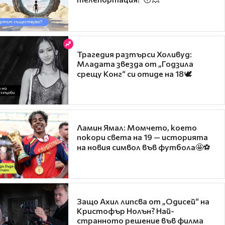
Трагедия разтърси Холивуд:
Младата звезда от „Годзила
срещу Конг“ си отиде на 18🕊️
Ламин Ямал: Момчето, което
покори света на 19 — историята
на новия символ във футбола🤩⚽
Защо Ахил липсва от „Одисей“ на
Кристофър Нолън? Най-
странното решение във филма