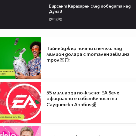
Бирсент Карагарен след победата над
Дунав
gongbg
Тийнейджър почти спечели над
милион долара с тотален гейминг
трол😯💥
55 милиарда по-късно: EA вече
официално е собственост на
Саудитска Арабия💰