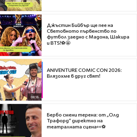
Джъстин Бийбър ще пее на
Световното първенство по
футбол заедно с Мадона, Шакира
и BTS!⚽🤩
ANIVENTURE COMIC CON 2026:
Влязохме в друг свят!
08:16
Бербо смени терена: от „Олд
Трафорд“ директно на
театралната сцена👀⚽