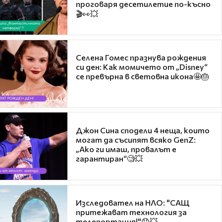
проговаря десетилетие по-късно
🎬👀💥
Селена Гомес празнува рождения
си ден: Как момичето от „Disney“
се превърна в световна икона🤩🎂
Джон Сина сподели 4 неща, които
могат да съсипят всяко GenZ:
„Ако ги имаш, провалът е
гарантиран“🧐💥
Изследовател на НЛО: "САЩ
притежават технология за
телепортация!"😯💥