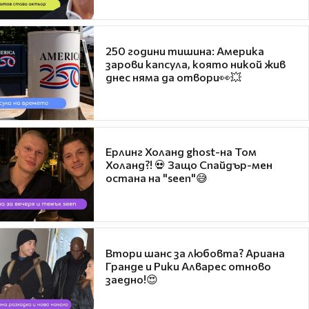
250 години тишина: Америка
зарови капсула, която никой жив
днес няма да отвори👀💥
Ерлинг Холанд ghost-на Том
Холанд?! 💀 Защо Спайдър-мен
остана на "seen"😅
Втори шанс за любовта? Ариана
Гранде и Рики Алварес отново
заедно!😍