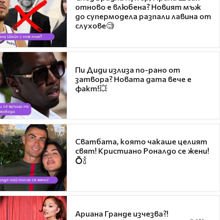
отново е влюбена? Новият мъж
до супермодела разпали лавина от
слухове🧐
Пи Диди излиза по-рано от
затвора? Новата дата вече е
факт!💥
Сватбата, която чакаше целият
свят! Кристиано Роналдо се жени!
💍🍾
Ариана Гранде изчезва?!