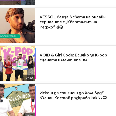
VESSOU влиза в света на онлайн
сериалите с „Кварталът на
Реджо“ 🤩🎬
VOID & Girl Code: Всичко за K-pop
сцената и мечтите им
07:50
Искаш да стигнеш до Холивуд?
Юлиан Костов разкрива как!👀💥
15:15