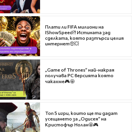
Плати ли FIFA милиони на
IShowSpeed?! Истината зад
сделката, която разтърси целия
интернет🤑💥
„Game of Thrones“ най-накрая
получава PC версията която
чакахме🎮🤩
Топ 5 игри, които ще ти дадат
усещането за „Одисея“ на
Кристофър Нолан🤩🎮