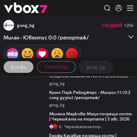
Member of
👾
gong_bg
СЛЕДВАЙ
1256
Милан - Ювентус 0:0 /репортаж/
Всички
TRENDING
gong_bg
04:09
Спортни новини на NOVA (8.08.2026)
gong_bg
08:50
Куинс Парк Рейнджърс - Милуол 1:1 (0:2
след дузпи) /репортаж/
gong_bg
20:17
Милена Маркова-Маца посреща гости
| Черешката на тортата | 3 авг. 2026
6
Черешката на тортата
16:45
Енджи Касабие посреща гости |