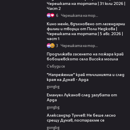
Черешката на тортата | 31 юли 2026 |
Част 2
6
Черешката на тортата
15:39
Кино меню, вдъхновено от легендарни
филми и творци от Поли Недкова |
Черешката на тортата | 5 авг. 2026 |
част 1
3
Черешката на тортата
03:41
Продължава гасенето на пожара край
бобошевското село Висока могила
Събуди се
00:37
"Напрежение" край тъчлинията и след
края на Дунав - Арда
gongbg
03:53
Емануел Луканов след загубата от
Арда
gongbg
02:50
Александър Тунчев: Не беше лесно
срещу Дунав, постарахме се
gongbg
02:39