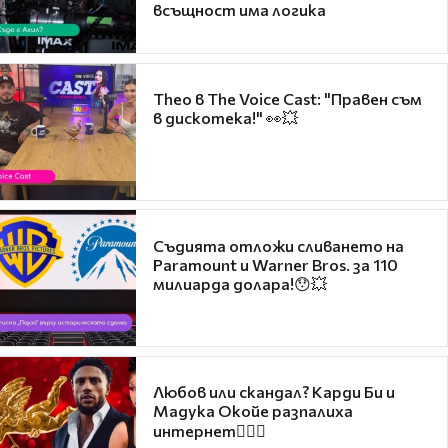
всъщност има логика
Theo в The Voice Cast: "Правен съм
в дискотека!" 👀💥
Съдията отложи сливането на
Paramount и Warner Bros. за 110
милиарда долара!😯💥
Любов или скандал? Карди Би и
Мадука Окойе разпалиха
интернет❤️‍🔥🔥