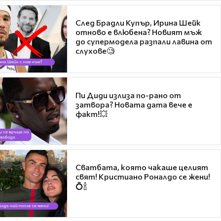
След Брадли Купър, Ирина Шейк
отново е влюбена? Новият мъж
до супермодела разпали лавина от
слухове🧐
Пи Диди излиза по-рано от
затвора? Новата дата вече е
факт!💥
Сватбата, която чакаше целият
свят! Кристиано Роналдо се жени!
💍🍾