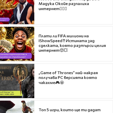
Мадука Окойе разпалиха
интернет❤️‍🔥🔥
Плати ли FIFA милиони на
IShowSpeed?! Истината зад
сделката, която разтърси целия
интернет🤑💥
„Game of Thrones“ най-накрая
получава PC версията която
чакахме🎮🤩
Топ 5 игри, които ще ти дадат