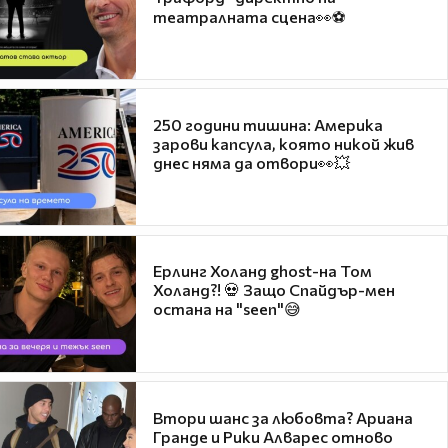
театралната сцена👀⚽
250 години тишина: Америка
зарови капсула, която никой жив
днес няма да отвори👀💥
Ерлинг Холанд ghost-на Том
Холанд?! 💀 Защо Спайдър-мен
остана на "seen"😅
Втори шанс за любовта? Ариана
Гранде и Рики Алварес отново