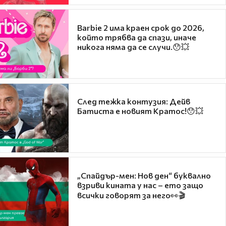
Barbie 2 има краен срок до 2026,
който трябва да спази, иначе
никога няма да се случи.😯💥
След тежка контузия: Дейв
Батиста е новият Кратос!😯💥
„Спайдър-мен: Нов ден“ буквално
взриви кината у нас – ето защо
всички говорят за него👀🎬