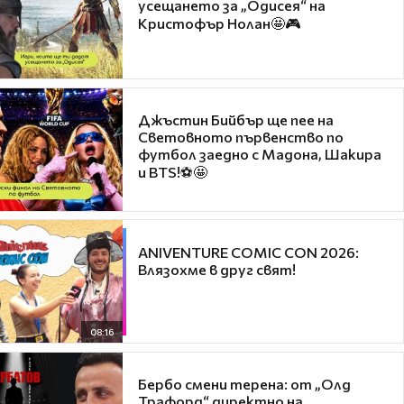
усещането за „Одисея“ на
Кристофър Нолан🤩🎮
Джъстин Бийбър ще пее на
Световното първенство по
футбол заедно с Мадона, Шакира
и BTS!⚽🤩
ANIVENTURE COMIC CON 2026:
Влязохме в друг свят!
08:16
Бербо смени терена: от „Олд
Трафорд“ директно на