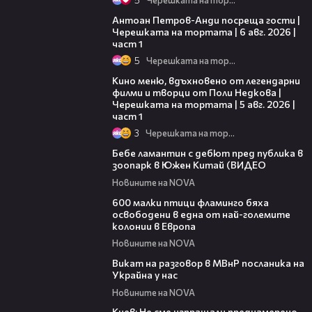
19:09
Антоан Петров-Анди посреща гости |
Черешката на тортата | 6 авг. 2026 |
част 1
5
Черешката на тортата
15:39
Кино меню, вдъхновено от легендарни
филми и творци от Поли Недкова |
Черешката на тортата | 5 авг. 2026 |
част 1
3
Черешката на тортата
00:50
Бебе ламантин с дебют пред публика в
зоопарк в Южен Китай (ВИДЕО
Новините на NOVA
06:25
600 малки птици фламинго бяха
освободени в една от най-големите
колонии в Европа
Новините на NOVA
00:30
Викат на разговор в МВнР посланика на
Украйна у нас
Новините на NOVA
00:26
Киев: Не сме изпращали преднамерено