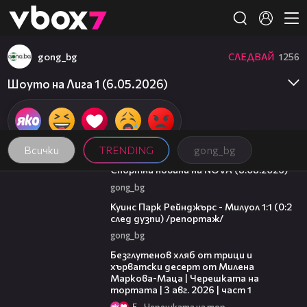
Member of
👾
gong_bg
СЛЕДВАЙ
1256
Шоуто на Лига 1 (6.05.2026)
Всички
TRENDING
gong_bg
04:09
Спортни новини на NOVA (8.08.2026)
gong_bg
08:50
Куинс Парк Рейнджърс - Милуол 1:1 (0:2
след дузпи) /репортаж/
gong_bg
16:02
Безглутенов хляб от трици и
хърватски десерт от Милена
Маркова-Маца | Черешката на
тортата | 3 авг. 2026 | част 1
5
Черешката на тортата