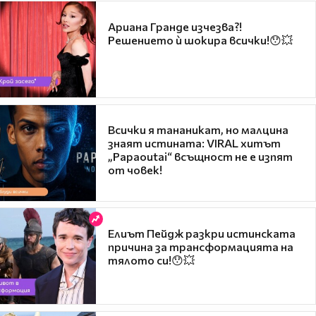
Ариана Гранде изчезва?!
Решението ѝ шокира всички!😯💥
Всички я тананикат, но малцина
знаят истината: VIRAL хитът
„Papaoutai“ всъщност не е изпят
от човек!
Елиът Пейдж разкри истинската
причина за трансформацията на
тялото си!😯💥