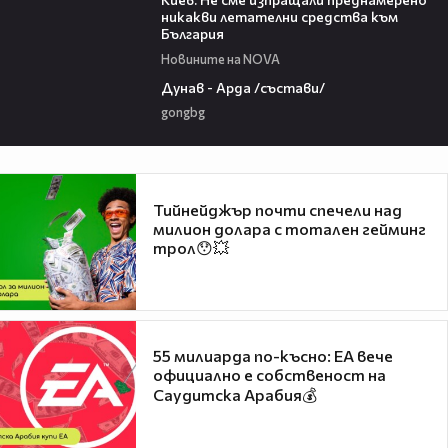
никакви летателни средства към
България
Новините на NOVA
00:51
Дунав - Арда /състави/
gongbg
Тийнейджър почти спечели над
милион долара с тотален гейминг
трол😯💥
55 милиарда по-късно: EA вече
официално е собственост на
Саудитска Арабия💰