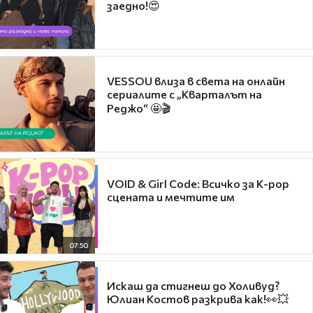
заедно!😍
VESSOU влиза в света на онлайн
сериалите с „Кварталът на
Реджо“ 🤩🎬
VOID & Girl Code: Всичко за K-pop
сцената и мечтите им
07:50
Искаш да стигнеш до Холивуд?
Юлиан Костов разкрива как!👀💥