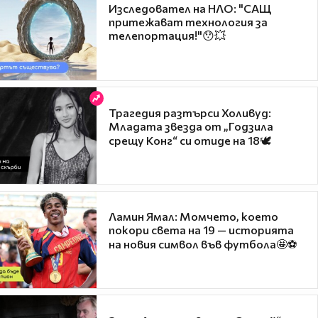
Изследовател на НЛО: "САЩ
притежават технология за
телепортация!"😯💥
Трагедия разтърси Холивуд:
Младата звезда от „Годзила
срещу Конг“ си отиде на 18🕊️
Ламин Ямал: Момчето, което
покори света на 19 — историята
на новия символ във футбола🤩⚽