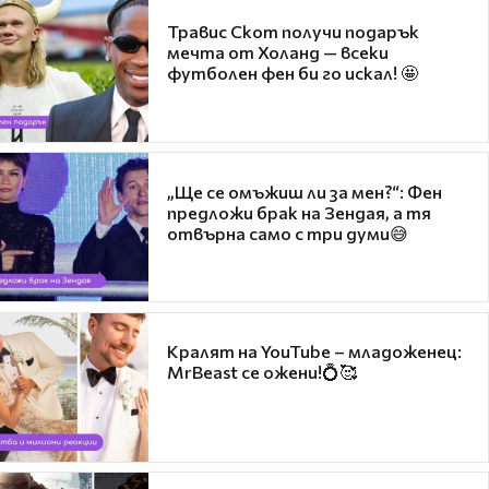
Травис Скот получи подарък
мечта от Холанд — всеки
футболен фен би го искал! 🤩
„Ще се омъжиш ли за мен?“: Фен
предложи брак на Зендая, а тя
отвърна само с три думи😅
Кралят на YouTube – младоженец:
MrBeast се ожени!💍🥰