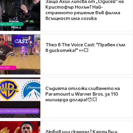
Защо Ахил липсва от „Одисей“ на
Кристофър Нолън? Най-
странното решение във филма
всъщност има логика
Theo в The Voice Cast: "Правен съм
в дискотека!" 👀💥
Съдията отложи сливането на
Paramount и Warner Bros. за 110
милиарда долара!😯💥
Любов или скандал? Карди Би и