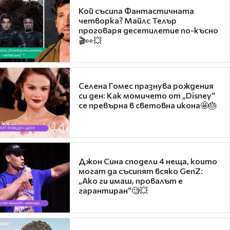
Кой съсипа Фантастичната
четворка? Майлс Телър
проговаря десетилетие по-късно
🎬👀💥
Селена Гомес празнува рождения
си ден: Как момичето от „Disney“
се превърна в световна икона🤩🎂
Джон Сина сподели 4 неща, които
могат да съсипят всяко GenZ:
„Ако ги имаш, провалът е
гарантиран“🧐💥