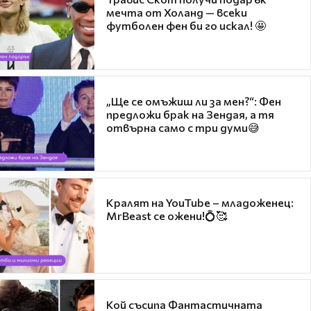
мечта от Холанд — всеки
футболен фен би го искал! 🤩
„Ще се омъжиш ли за мен?“: Фен
предложи брак на Зендая, а тя
отвърна само с три думи😅
Кралят на YouTube – младоженец:
MrBeast се ожени!💍🥰
Кой съсипа Фантастичната