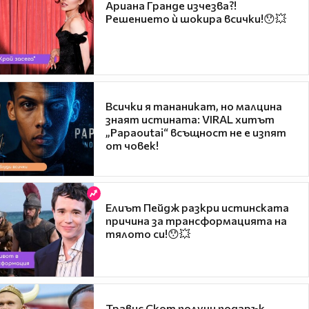
Ариана Гранде изчезва?!
Решението ѝ шокира всички!😯💥
Всички я тананикат, но малцина
знаят истината: VIRAL хитът
„Papaoutai“ всъщност не е изпят
от човек!
Елиът Пейдж разкри истинската
причина за трансформацията на
тялото си!😯💥
Травис Скот получи подарък