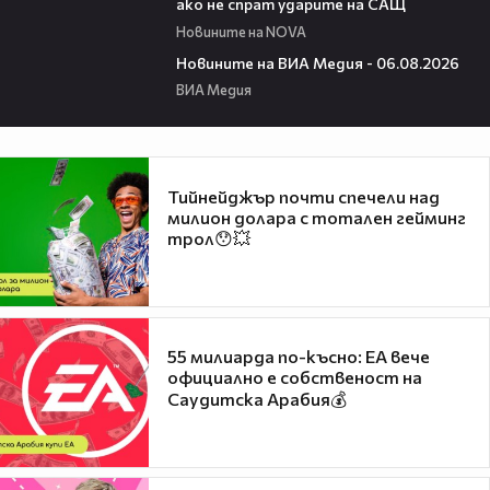
ако не спрат ударите на САЩ
Новините на NOVA
22:43
Новините на ВИА Медия - 06.08.2026
ВИА Медия
Тийнейджър почти спечели над
милион долара с тотален гейминг
трол😯💥
55 милиарда по-късно: EA вече
официално е собственост на
Саудитска Арабия💰