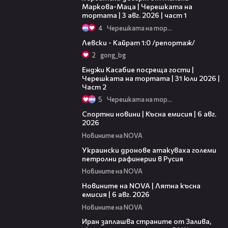
Маркова-Маца | Черешката на
тортата | 3 авг. 2026 | част 1
4
Черешката на тортата
05:57
Левски - Кайрат 1:0 /репортаж/
2
gong_bg
16:45
Енджи Касабие посреща гости |
Черешката на тортата | 31 юли 2026 |
Част 2
5
Черешката на тортата
04:51
Спортни новини | Късна емисия | 6 авг.
2026
Новините на NOVA
00:41
Украински дронове атакуваха големи
петролни рафинерии в Русия
Новините на NOVA
20:26
Новините на NOVA | Лятна късна
емисия | 6 авг. 2026
Новините на NOVA
00:41
Иран заплашва страните от Залива,