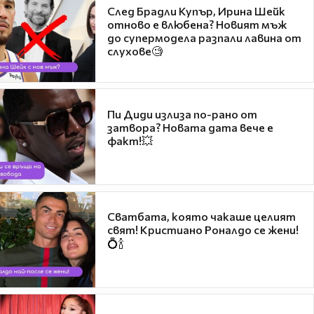
След Брадли Купър, Ирина Шейк
отново е влюбена? Новият мъж
до супермодела разпали лавина от
слухове🧐
Пи Диди излиза по-рано от
затвора? Новата дата вече е
факт!💥
Сватбата, която чакаше целият
свят! Кристиано Роналдо се жени!
💍🍾