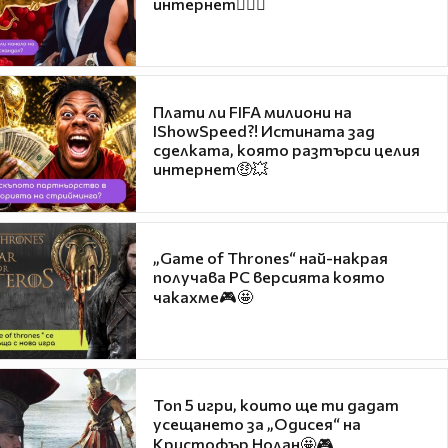
интернет❤️‍🔥🔥
Плати ли FIFA милиони на
IShowSpeed?! Истината зад
сделката, която разтърси целия
интернет🤑💥
„Game of Thrones“ най-накрая
получава PC версията която
чакахме🎮🤩
Топ 5 игри, които ще ти дадат
усещането за „Одисея“ на
Кристофър Нолан🤩🎮