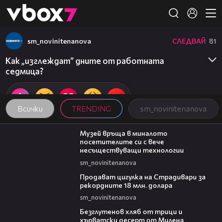
Member of
👾
sm_novinitenanova
СЛЕДВАЙ
81
Как „изглеждат” дните от работната
седмица?
Всички
TRENDING
sm_novinitenanova
01:15
Музей връща в миналото
посетителите си с вече
несъществуващи технологии
sm_novinitenanova
01:05
Продават цигулка на Страдивари за
рекордните 18 млн. долара
sm_novinitenanova
16:02
Безглутенов хляб от трици и
хърватски десерт от Милена