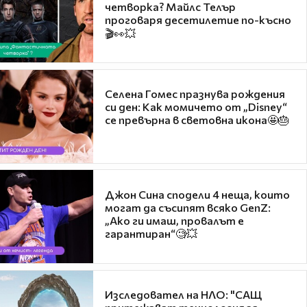
четворка? Майлс Телър
проговаря десетилетие по-късно
🎬👀💥
Селена Гомес празнува рождения
си ден: Как момичето от „Disney“
се превърна в световна икона🤩🎂
Джон Сина сподели 4 неща, които
могат да съсипят всяко GenZ:
„Ако ги имаш, провалът е
гарантиран“🧐💥
Изследовател на НЛО: "САЩ