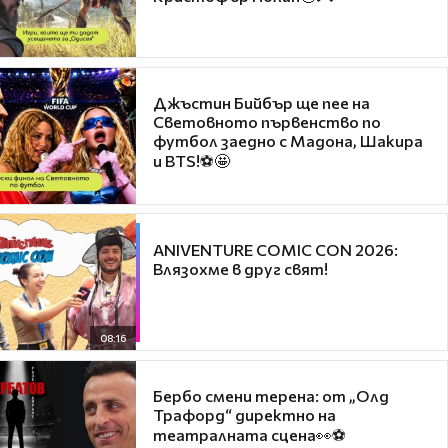
Джъстин Бийбър ще пее на
Световното първенство по
футбол заедно с Мадона, Шакира
и BTS!⚽🤩
ANIVENTURE COMIC CON 2026:
Влязохме в друг свят!
08:16
Бербо смени терена: от „Олд
Трафорд“ директно на
театралната сцена👀⚽