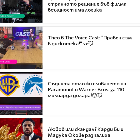
странното решение във филма
всъщност има логика
Theo в The Voice Cast: "Правен съм
в дискотека!" 👀💥
Съдията отложи сливането на
Paramount и Warner Bros. за 110
милиарда долара!😯💥
Любов или скандал? Карди Би и
Мадука Окойе разпалиха