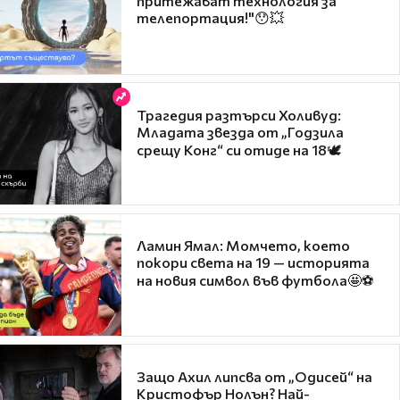
притежават технология за
телепортация!"😯💥
Трагедия разтърси Холивуд:
Младата звезда от „Годзила
срещу Конг“ си отиде на 18🕊️
Ламин Ямал: Момчето, което
покори света на 19 — историята
на новия символ във футбола🤩⚽
Защо Ахил липсва от „Одисей“ на
Кристофър Нолън? Най-