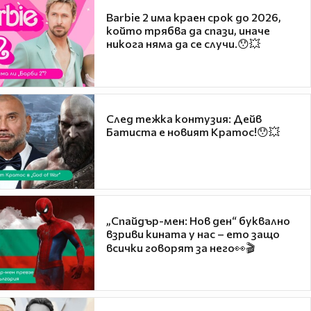
Barbie 2 има краен срок до 2026,
който трябва да спази, иначе
никога няма да се случи.😯💥
След тежка контузия: Дейв
Батиста е новият Кратос!😯💥
„Спайдър-мен: Нов ден“ буквално
взриви кината у нас – ето защо
всички говорят за него👀🎬