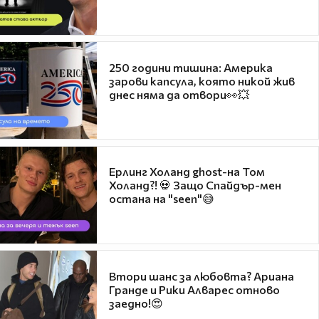
250 години тишина: Америка
зарови капсула, която никой жив
днес няма да отвори👀💥
Ерлинг Холанд ghost-на Том
Холанд?! 💀 Защо Спайдър-мен
остана на "seen"😅
Втори шанс за любовта? Ариана
Гранде и Рики Алварес отново
заедно!😍