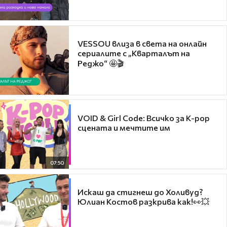
VESSOU влиза в света на онлайн
сериалите с „Кварталът на
Реджо“ 🤩🎬
VOID & Girl Code: Всичко за K-pop
сцената и мечтите им
07:50
Искаш да стигнеш до Холивуд?
Юлиан Костов разкрива как!👀💥