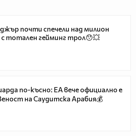
джър почти спечели над милион
 с тотален гейминг трол😯💥
иарда по-късно: EA вече официално е
еност на Саудитска Арабия💰