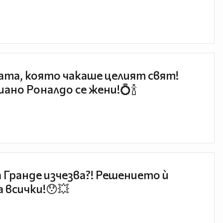
та, която чакаше целият свят!
ано Роналдо се жени!💍🍾
 Гранде изчезва?! Решението ѝ
 всички!😯💥