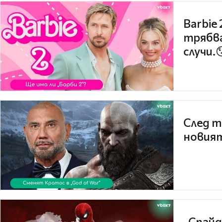
Barbie
трябва
случи.
След т
новият
„Спайд