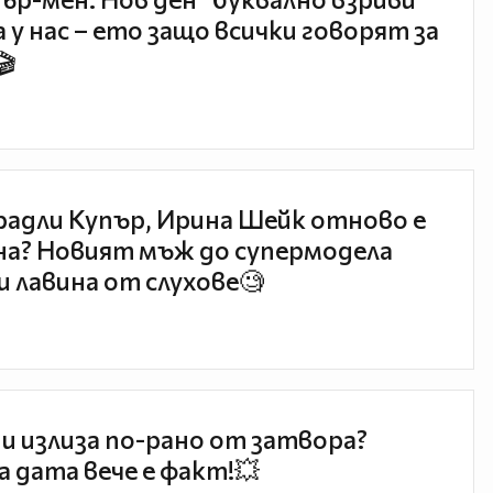
 у нас – ето защо всички говорят за
🎬
радли Купър, Ирина Шейк отново е
а? Новият мъж до супермодела
и лавина от слухове🧐
и излиза по-рано от затвора?
 дата вече е факт!💥