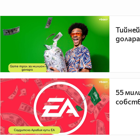
Тийней
долара
55 мил
собств