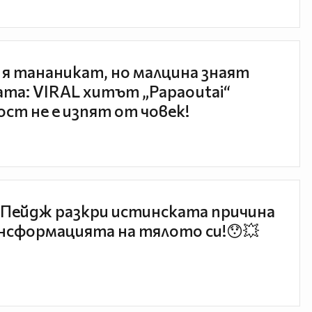
 я тананикат, но малцина знаят
та: VIRAL хитът „Papaoutai“
ст не е изпят от човек!
Пейдж разкри истинската причина
нсформацията на тялото си!😯💥