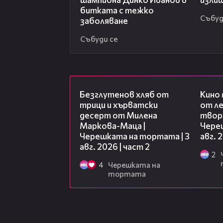
битката с тежко
Събуд
заболяване
Събуди се
15:35
Безглутенов хляб от
Кино
трици и хърватски
от ле
десерт от Милена
творц
Маркова-Маца |
Чере
Черешката на тортата | 3
авг. 
авг. 2026 | част 2
2
4
Черешката на
тортата