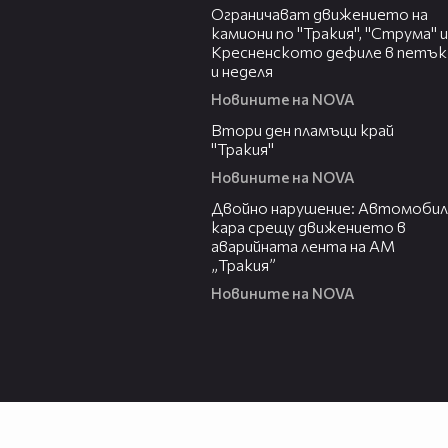
Ограничават движението на
камиони по "Тракия", "Струма" и
Кресненското дефиле в петък
и неделя
Новините на NOVA
03:31
Втори ден пламъци край
"Тракия"
Новините на NOVA
00:27
Двойно нарушение: Автомобил
кара срещу движението в
аварийната лента на АМ
„Тракия”
Новините на NOVA