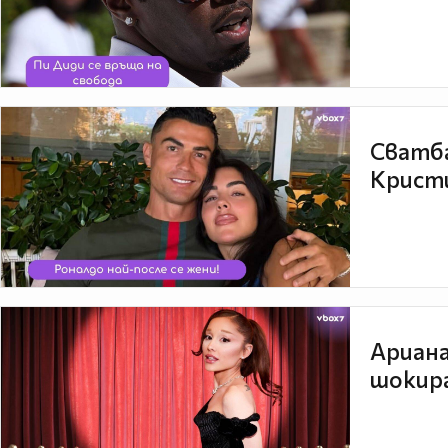
Сватба
Кристи
Ариана
шокира