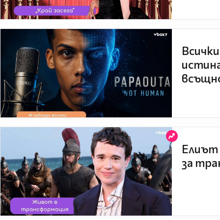
Всички
истина
всъщно
Елиът 
за тра