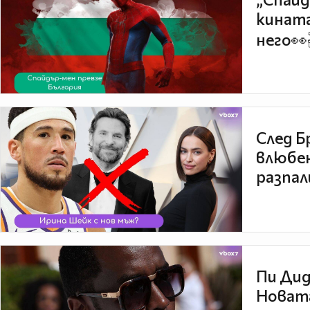
кината
него👀
След Б
влюбен
разпал
Пи Дид
Новата