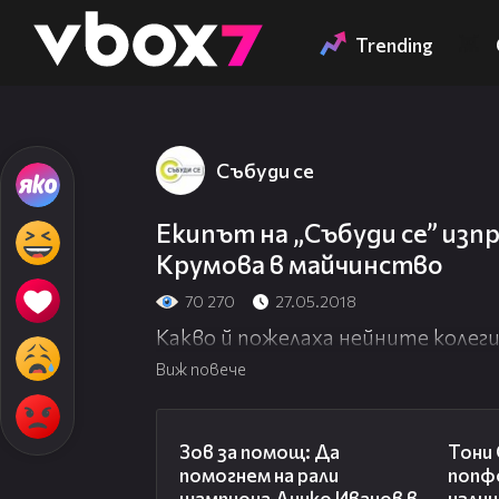
Member of
👾
Trending
Събуди се
Екипът на „Събуди се” из
Крумова в майчинство
70 270
27.05.2018
Какво й пожелаха нейните колеги
Виж повече
03:29
Зов за помощ: Да
Тони
помогнем на рали
попф
шампиона Динко Иванов в
изли