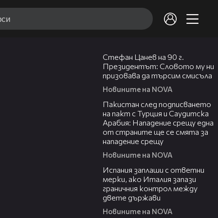
02:02
Стефан Цанев на 90 г.
Президентът: Словото му ни
призовава да търсим смисъла
Новините на NOVA
00:54
Пакистан след подписването
на пакт с Турция и Саудитска
Арабия: Нападение срещу една
от страните ще се смята за
нападение срещу
Новините на NOVA
00:41
Испания заплаши с ответни
мерки, ако Италия запази
граничния контрол между
двете държави
Новините на NOVA
00:50