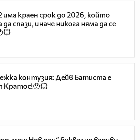
 2 има краен срок до 2026, който
 да спази, иначе никога няма да се
😯💥
ежка контузия: Дейв Батиста е
 Кратос!😯💥
ър-мен: Нов ден“ буквално взриви