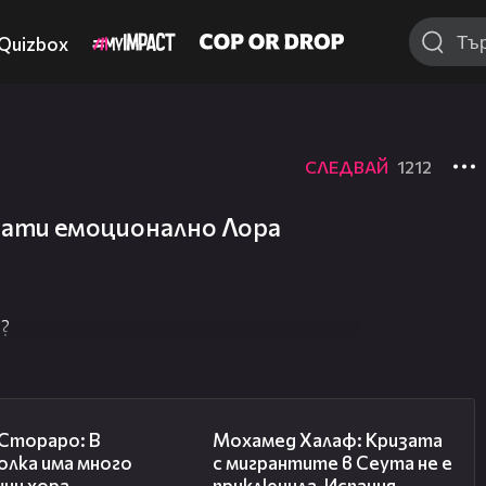
Quizbox
СЛЕДВАЙ
1212
прати емоционално Лора
?
27:22
13:15
 Стораро: В
Мохамед Халаф: Кризата
олка има много
с мигрантите в Сеута не е
шни хора
приключила, Испания