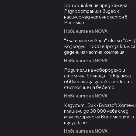
Бой и унижение пред камера:
Разпространиха видео с
насилие над непълнолетен в
Радомир
Новините на NOVA
04:15
"Златните ливади" около "АЕЦ
Козлодуй": 1600 евро за кв.м са
дадени на частна компания
Новините на NOVA
02:32
Родители на новородено и
столична болница – с взаимни
обвинения за здравословното
състояние на бебето
Новините на NOVA
02:43
Казусът „ВиК-Бургас“: Хотели
плащали до 30 000 лева след
манипулиране на водомерите и
изнудване
Новините на NOVA
03:06