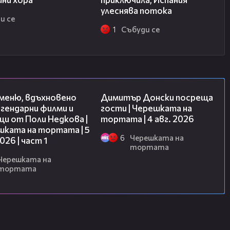
улеснява потока
и се
1
Събуди се
15:39
17:43
 меню, вдъхновено
Димитър Донски посреща
гендарни филми и
гости | Черешката на
и от Поли Недкова |
тортата | 4 авг. 2026
шката на тортата | 5
6
Черешката на
2026 | част 1
тортата
Черешката на
тортата