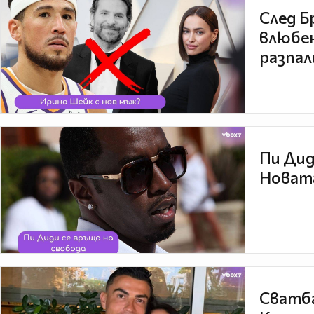
След Б
влюбен
разпал
Пи Дид
Новата
Сватба