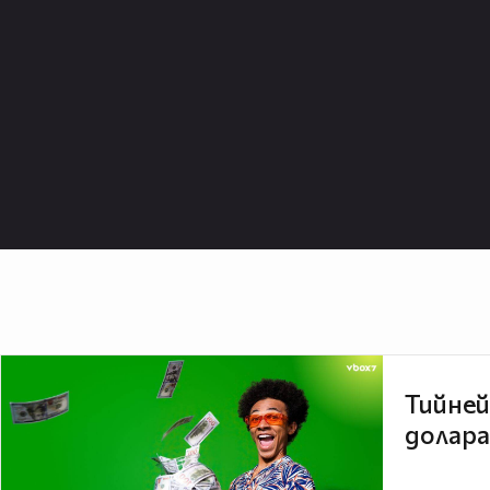
Тийней
долара