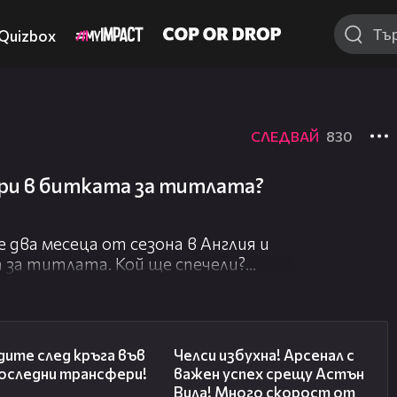
Quizbox
СЛЕДВАЙ
830
ри в битката за титлата?
два месеца от сезона в Англия и
 за титлата. Кой ще спечели?
ата между Арсенал и Манчестър
ите въпроси, на които често
01:02:19
01:03:12
 със съответния коментар.
ите след кръга във
Челси избухна! Арсенал с
Последни трансфери!
важен успех срещу Астън
Вила! Много скорост от