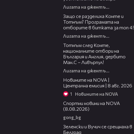
Лигата на джентълмените
26:51
Защо се разделиха Конте и
Тотнъм? Програмата на
отборите в битката за топ 4!
Лигата на джентълмените
35:56
Тотнъм след Конте,
националните отбори на
България и Англия, дербито
Ман.С – Ливърпул!
Лигата на джентълмените
29:15
Новините на NOVA |
Централна емисия | 8 авг. 2026
1
Новините на NOVA
04:09
Спортни новини на NOVA
(8.08.2026)
gong_bg
00:53
Зеленски и Вучич се срещнаха в
Белград