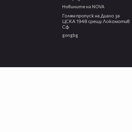
Новините на NOVA
01:02
Голям пропуск на Диало за
ЦСКА 1948 срещу Локомотив
Сф
gongbg