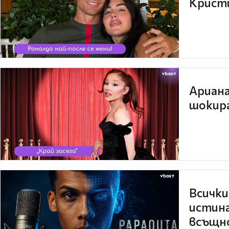
Кристи
Ариана
шокира
Всички
истина
всъщно