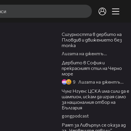
27:44
Сигурността в дербито на
Пловдив и движението без
топка
Лигата на джентълмените
21:55
Дербито в София и
прекрасният стил на Черно
море
9
Лигата на джентълмените
09:37
Чунг Нгуен: ЦСКА има сили да е
шампион, искам да играя само
за националния отбор на
България
gongpodcast
18:11
Раят за Ливърпул се оказа ад
за „Червените дяволи“