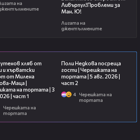
Лигата на
Ливърпул!Проблеми за
джентълмените
Ман. Ю!
Лигата на
джентълмените
16:02
13:03
лутенов хляб от
Поли Недкова посреща
и и хърватски
гости | Черешката на
рт от Милена
тортата | 5 авг. 2026 |
ова-Маца |
част 2
шката на тортата | 3
4
Черешката на
2026 | част 1
тортата
Черешката на
тортата