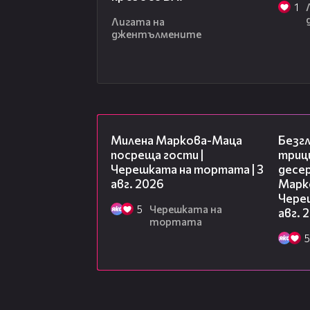
1
Лигата на
джентълмените
20:17
Милена Маркова-Маца
Безг
посреща гости |
триц
Черешката на тортата | 3
десе
авг. 2026
Марк
Чере
5
Черешката на
авг. 
тортата
5