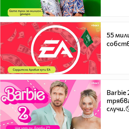
55 мил
собств
Barbie
трябва
случи.