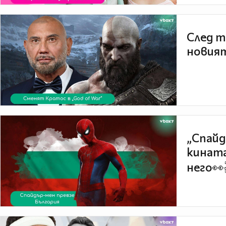
След т
новият
„Спайд
кината
него👀