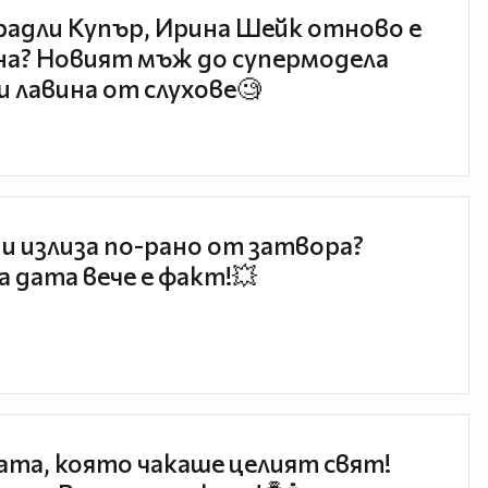
радли Купър, Ирина Шейк отново е
а? Новият мъж до супермодела
и лавина от слухове🧐
и излиза по-рано от затвора?
 дата вече е факт!💥
та, която чакаше целият свят!