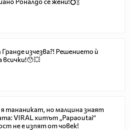
ано Роналдо се жени!💍🍾
 Гранде изчезва?! Решението ѝ
 всички!😯💥
 я тананикат, но малцина знаят
та: VIRAL хитът „Papaoutai“
ст не е изпят от човек!