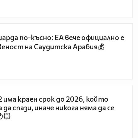
иарда по-късно: EA вече официално е
еност на Саудитска Арабия💰
 2 има краен срок до 2026, който
 да спази, иначе никога няма да се
😯💥