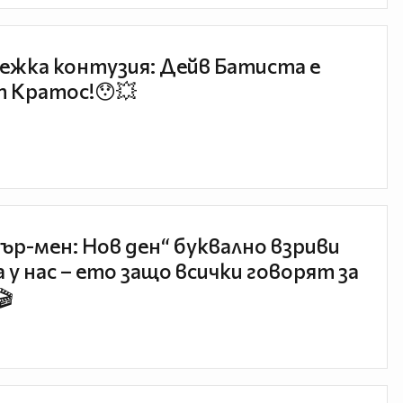
ежка контузия: Дейв Батиста е
 Кратос!😯💥
ър-мен: Нов ден“ буквално взриви
 у нас – ето защо всички говорят за
🎬