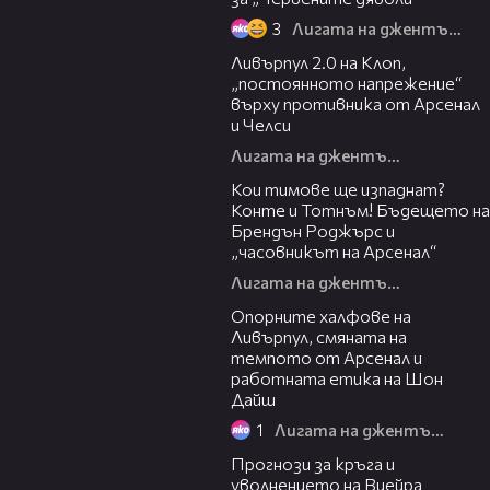
3
Лигата на джентълмените
36:31
Ливърпул 2.0 на Клоп,
„постоянното напрежение“
върху противника от Арсенал
и Челси
Лигата на джентълмените
37:43
Кои тимове ще изпаднат?
Конте и Тотнъм! Бъдещето на
Брендън Роджърс и
„часовникът на Арсенал“
Лигата на джентълмените
21:52
Опорните халфове на
Ливърпул, смяната на
темпото от Арсенал и
работната етика на Шон
Дайш
1
Лигата на джентълмените
01:13:10
Прогнози за кръга и
уволнението на Виейра