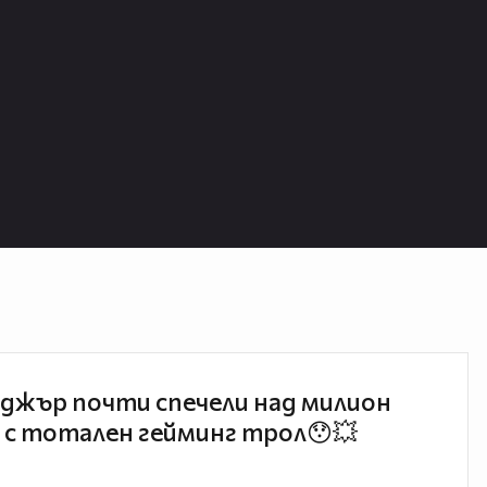
джър почти спечели над милион
 с тотален гейминг трол😯💥