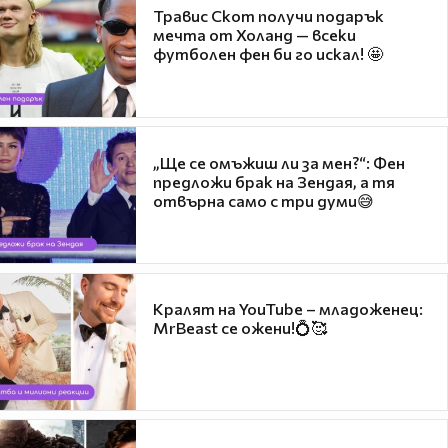
Травис Скот получи подарък
мечта от Холанд — всеки
футболен фен би го искал! 🤩
„Ще се омъжиш ли за мен?“: Фен
предложи брак на Зендая, а тя
отвърна само с три думи😅
Кралят на YouTube – младоженец:
MrBeast се ожени!💍🥰