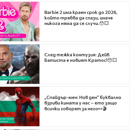
Barbie 2 има краен срок до 2026,
който трябва да спази, иначе
никога няма да се случи.😯💥
След тежка контузия: Дейв
Батиста е новият Кратос!😯💥
„Спайдър-мен: Нов ден“ буквално
взриви кината у нас – ето защо
всички говорят за него👀🎬