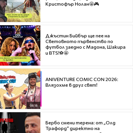
Кристофър Нолан🤩🎮
Джъстин Бийбър ще пее на
Световното първенство по
футбол заедно с Мадона, Шакира
и BTS!⚽🤩
ANIVENTURE COMIC CON 2026:
Влязохме в друг свят!
08:16
Бербо смени терена: от „Олд
Трафорд“ директно на