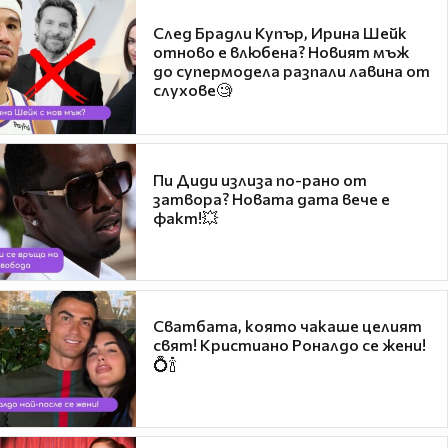
След Брадли Купър, Ирина Шейк
отново е влюбена? Новият мъж
до супермодела разпали лавина от
слухове🧐
Пи Диди излиза по-рано от
затвора? Новата дата вече е
факт!💥
Сватбата, която чакаше целият
свят! Кристиано Роналдо се жени!
💍🍾