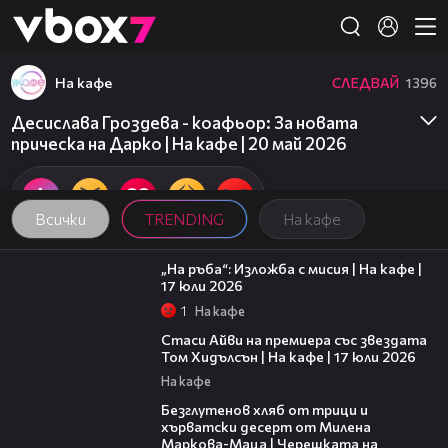
Member of
👾
На кафе
СЛЕДВАЙ
1396
Десислава Гроздева - коафьор: За новата
прическа на Дарко | На кафе | 20 май 2026
Всички
TRENDING
На кафе
09:09
„На ръба“: Изложба с мисия | На кафе |
17 юли 2026
1
На кафе
02:58
Стаси Айви на премиера със звездата
Том Хидълсън | На кафе | 17 юли 2026
На кафе
16:02
Безглутенов хляб от трици и
хърватски десерт от Милена
Маркова-Маца | Черешката на