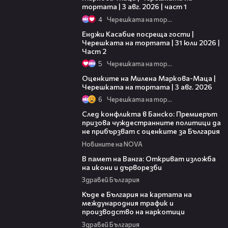
тортата | 3 авг. 2026 | част 1
4
Черешката на тортата
16:45
Енджи Касабие посреща гости |
Черешката на тортата | 31 юли 2026 |
Част 2
5
Черешката на тортата
14:06
Оценките на Милена Маркова-Маца |
Черешката на тортата | 3 авг. 2026
6
Черешката на тортата
08:08
След конфликта в Банско: Премиерът
призова чуждестранните политици да
не прибързват с оценките за България
Новините на NOVA
07:17
В памет на Ванга: Откриват изложба
на икони и дърворезби
Здравей България
09:25
Къде е България на картата на
международния трафик и
производство на наркотици
Здравей България