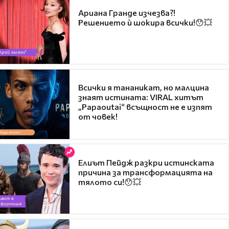
Ариана Гранде изчезва?!
Решението ѝ шокира всички!😯💥
Всички я тананикат, но малцина
знаят истината: VIRAL хитът
„Papaoutai“ всъщност не е изпят
от човек!
Елиът Пейдж разкри истинската
причина за трансформацията на
тялото си!😯💥