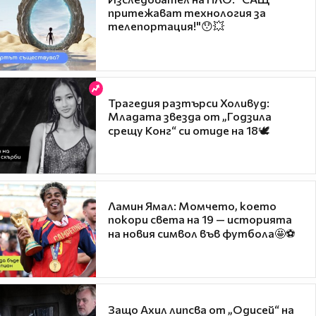
притежават технология за
телепортация!"😯💥
Трагедия разтърси Холивуд:
Младата звезда от „Годзила
срещу Конг“ си отиде на 18🕊️
Ламин Ямал: Момчето, което
покори света на 19 — историята
на новия символ във футбола🤩⚽
Защо Ахил липсва от „Одисей“ на