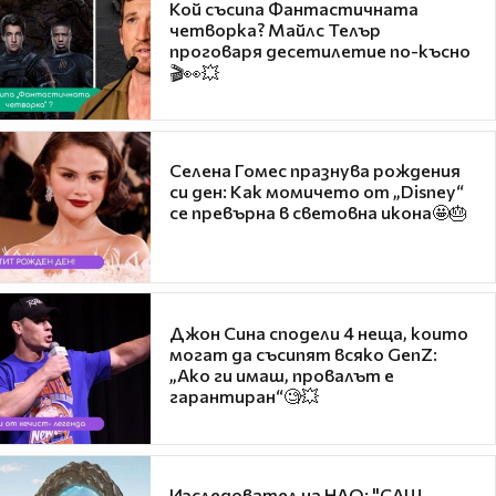
Кой съсипа Фантастичната
четворка? Майлс Телър
проговаря десетилетие по-късно
🎬👀💥
Селена Гомес празнува рождения
си ден: Как момичето от „Disney“
се превърна в световна икона🤩🎂
Джон Сина сподели 4 неща, които
могат да съсипят всяко GenZ:
„Ако ги имаш, провалът е
гарантиран“🧐💥
Изследовател на НЛО: "САЩ