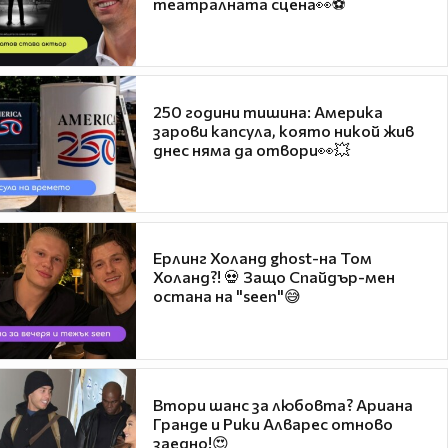
театралната сцена👀⚽
250 години тишина: Америка
зарови капсула, която никой жив
днес няма да отвори👀💥
Ерлинг Холанд ghost-на Том
Холанд?! 💀 Защо Спайдър-мен
остана на "seen"😅
Втори шанс за любовта? Ариана
Гранде и Рики Алварес отново
заедно!😍