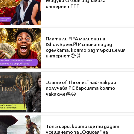
Мадука Окойе разпалиха
интернет❤️‍🔥🔥
Плати ли FIFA милиони на
IShowSpeed?! Истината зад
сделката, която разтърси целия
интернет🤑💥
„Game of Thrones“ най-накрая
получава PC версията която
чакахме🎮🤩
Топ 5 игри, които ще ти дадат
усещането за „Одисея“ на