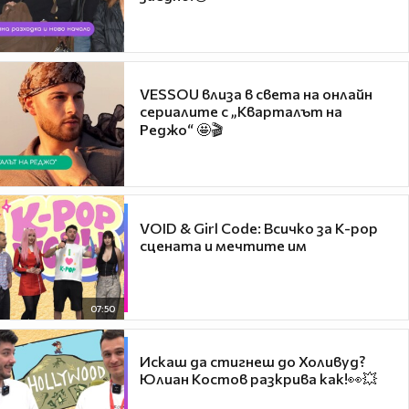
VESSOU влиза в света на онлайн
сериалите с „Кварталът на
Реджо“ 🤩🎬
VOID & Girl Code: Всичко за K-pop
сцената и мечтите им
07:50
Искаш да стигнеш до Холивуд?
Юлиан Костов разкрива как!👀💥