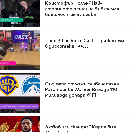
Кристофър Нолън? Най-
странното решение във филма
всъщност има логика
Theo в The Voice Cast: "Правен съм
в дискотека!" 👀💥
Съдията отложи сливането на
Paramount и Warner Bros. за 110
милиарда долара!😯💥
Любов или скандал? Карди Би и