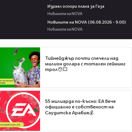
00:46
Израел оспори плана за Газа
Новините на NOVA
05:20
Новините на NOVA (06.08.2026 - 9.00)
Новините на NOVA
Тийнейджър почти спечели над
милион долара с тотален гейминг
трол😯💥
55 милиарда по-късно: EA вече
официално е собственост на
Саудитска Арабия💰