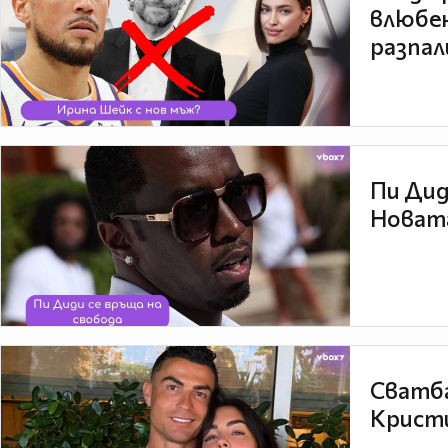
влюбен
разпал
Пи Дид
Новата
Сватба
Кристи