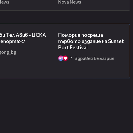
News
Nova News
09:11
05:54
и Тел Авив - ЦСКА
Поморие посреща
/репортаж/
първото издание на Sunset
Port Festival
gong_bg
2
Здравей България