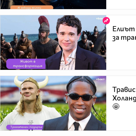
Елиът 
за тра
Травис
Холанд
🤩