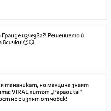
 Гранде изчезва?! Решението ѝ
 всички!😯💥
 я тананикат, но малцина знаят
та: VIRAL хитът „Papaoutai“
ст не е изпят от човек!