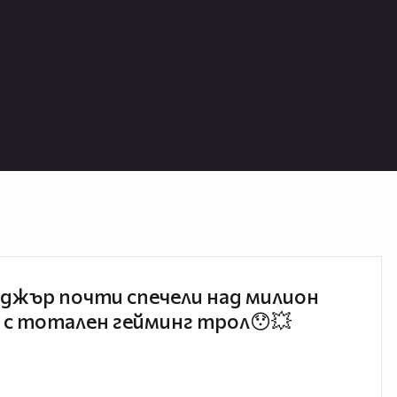
джър почти спечели над милион
 с тотален гейминг трол😯💥