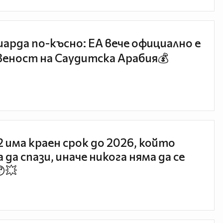
иарда по-късно: EA вече официално е
еност на Саудитска Арабия💰
 2 има краен срок до 2026, който
 да спази, иначе никога няма да се
😯💥