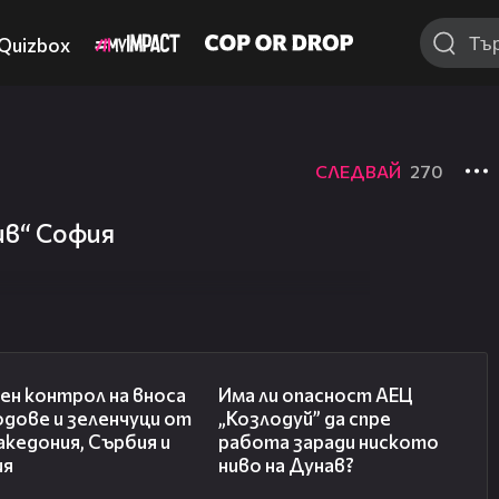
Quizbox
СЛЕДВАЙ
270
ив“ София
01:53
10:12
ен контрол на вноса
Има ли опасност АЕЦ
одове и зеленчуци от
„Козлодуй” да спре
кедония, Сърбия и
работа заради ниското
ия
ниво на Дунав?