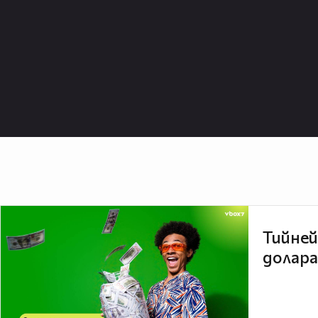
Тийней
долара