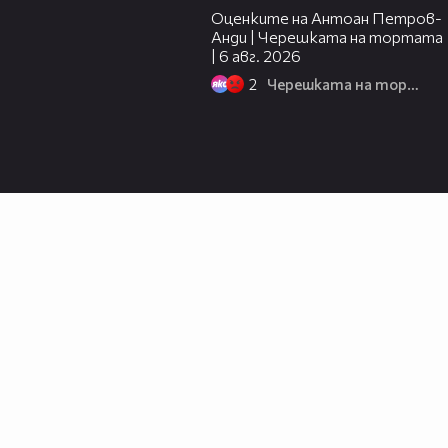
Оценките на Антоан Петров-
Анди | Черешката на тортата
| 6 авг. 2026
2
Черешката на тортата