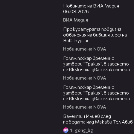
Новините на ВИА Медия -
06.08.2026
ВИА Медия
00:32
Прокуратурата повдигна
обвинения на бившия шеф на
ВиК-Бургас
Новините на NOVA
03:06
Голям пожар временно
затвори "Тракия", в гасенето
се включиха два хеликоптера
Новините на NOVA
03:39
Голям пожар временно
затвори "Тракия", в гасенето
се включиха два хеликоптера
Новините на NOVA
06:38
Валентин Илиев след
победата над Макаби Тел Авив
1
gong_bg
02:47