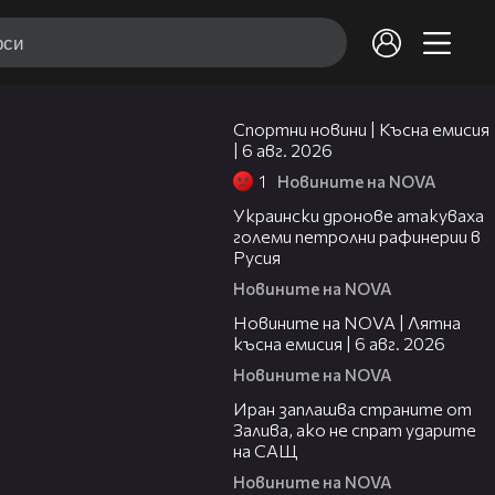
04:51
Спортни новини | Късна емисия
| 6 авг. 2026
1
Новините на NOVA
00:41
Украински дронове атакуваха
големи петролни рафинерии в
Русия
Новините на NOVA
20:26
Новините на NOVA | Лятна
късна емисия | 6 авг. 2026
Новините на NOVA
00:41
Иран заплашва страните от
Залива, ако не спрат ударите
на САЩ
Новините на NOVA
22:43