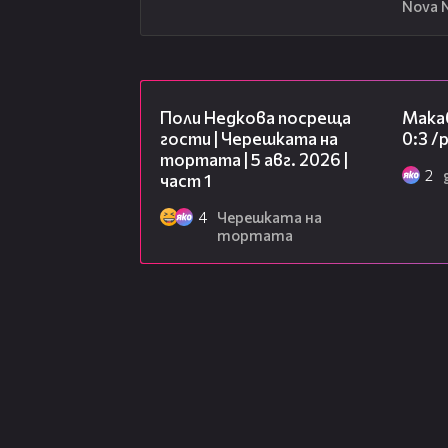
Nova 
19:25
Поли Недкова посреща
Макаб
гости | Черешката на
0:3 
тортата | 5 авг. 2026 |
2
част 1
4
Черешката на
тортата