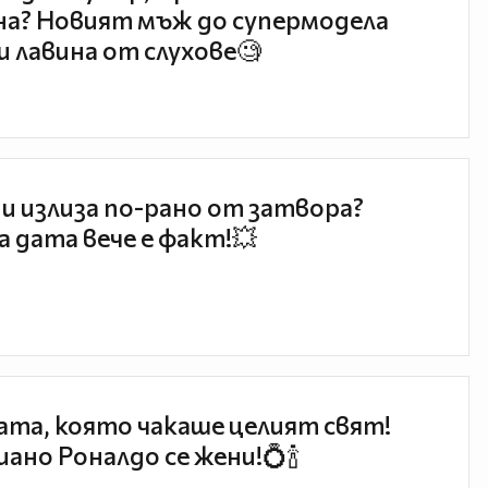
а? Новият мъж до супермодела
и лавина от слухове🧐
и излиза по-рано от затвора?
 дата вече е факт!💥
та, която чакаше целият свят!
ано Роналдо се жени!💍🍾