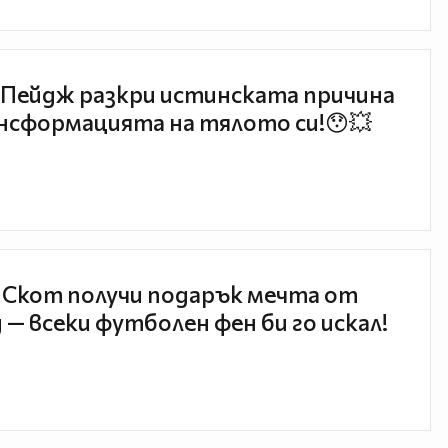
Пейдж разкри истинската причина
нсформацията на тялото си!😯💥
 Скот получи подарък мечта от
 — всеки футболен фен би го искал!