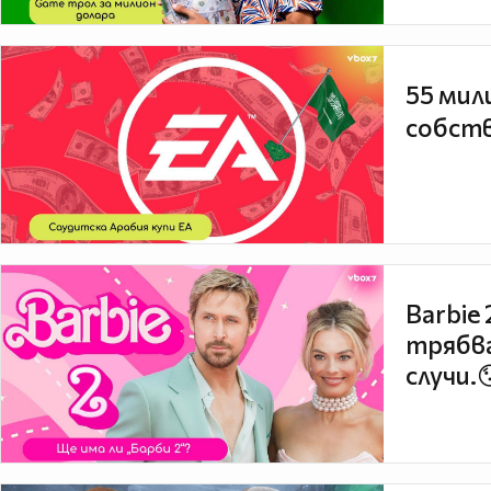
55 мил
собств
Barbie
трябва
случи.