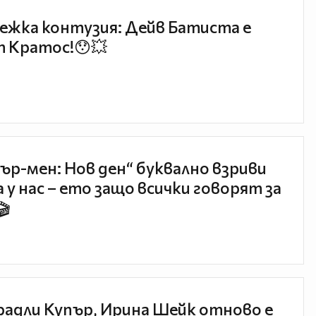
ежка контузия: Дейв Батиста е
 Кратос!😯💥
ър-мен: Нов ден“ буквално взриви
 у нас – ето защо всички говорят за
🎬
радли Купър, Ирина Шейк отново е