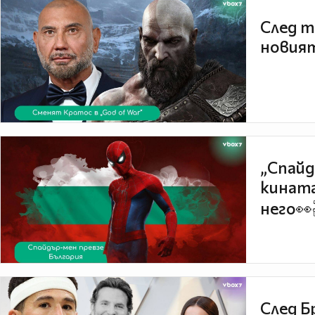
След т
новият
„Спайд
кината
него👀
След Б