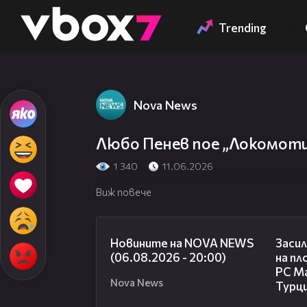
Member of
👾
Trending
Nova News
Любо Пенев пое „Локомот
1 340
11.06.2026
Виж повече
23:12
Новините на NOVA NEWS
Засил
(06.08.2026 - 20:00)
на пл
РС Ма
Nova News
Турц