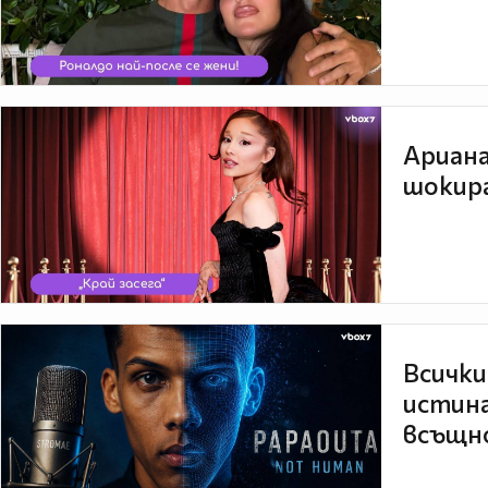
Ариана
шокира
Всички
истина
всъщно