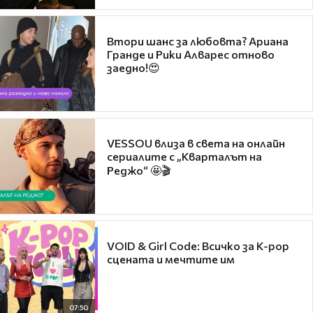
Втори шанс за любовта? Ариана
Гранде и Рики Алварес отново
заедно!😍
VESSOU влиза в света на онлайн
сериалите с „Кварталът на
Реджо“ 🤩🎬
VOID & Girl Code: Всичко за K-pop
сцената и мечтите им
07:50