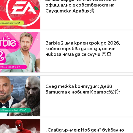
официално е собственост на
Саудитска Арабия💰
Barbie 2 има краен срок до 2026,
който трябва да спази, иначе
никога няма да се случи.😯💥
След тежка контузия: Дейв
Батиста е новият Кратос!😯💥
„Спайдър-мен: Нов ден“ буквално