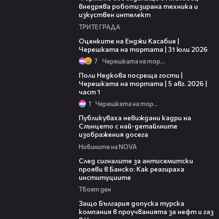
внедрява роботизирана техника и
изкуствен интелект
ТРИТЕ ГРАДА
09:25
Оценките на Енджи Касабие |
Черешката на тортата | 31 юли 2026
7
Черешката на тортата
19:25
Поли Недкова посреща гости |
Черешката на тортата | 5 авг. 2026 |
част 1
1
Черешката на тортата
02:10
Публикуваха невиждани кадри на
Слънцето с най-детайлните
изображения досега
Новините на NOVA
28:11
След сигналите за антисемитски
прояви в Банско: Как реагираха
институциите
Твоят ден
05:32
Защо България допуска турска
компания в проучванията за нефт и газ