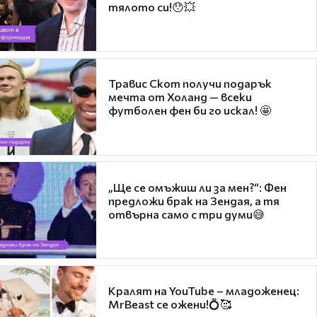
тялото си!😯💥
Травис Скот получи подарък
мечта от Холанд — всеки
футболен фен би го искал! 🤩
„Ще се омъжиш ли за мен?“: Фен
предложи брак на Зендая, а тя
отвърна само с три думи😅
Кралят на YouTube – младоженец:
MrBeast се ожени!💍🥰