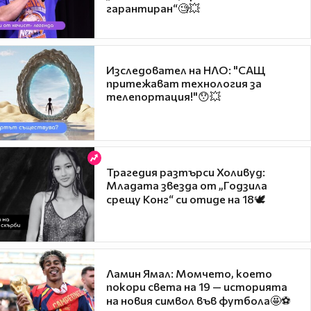
гарантиран“🧐💥
Изследовател на НЛО: "САЩ
притежават технология за
телепортация!"😯💥
Трагедия разтърси Холивуд:
Младата звезда от „Годзила
срещу Конг“ си отиде на 18🕊️
Ламин Ямал: Момчето, което
покори света на 19 — историята
на новия символ във футбола🤩⚽