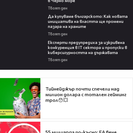
в Черно море
Твоят ден
16:42
Да купуваме българското: Как новата
инициатива на властта ще промени
пазара на храните
Твоят ден
18:30
Експерти предупредиха за изкривена
конкуренция в IT сектора и пропуски в
киберсигурността на държавата
Твоят ден
Тийнейджър почти спечели над
милион долара с тотален гейминг
трол😯💥
55 милиарда по-късно: EA вече