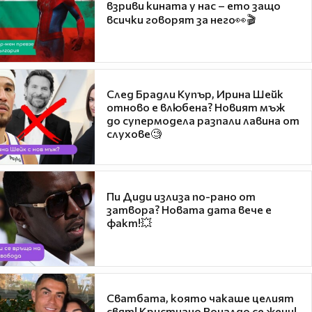
взриви кината у нас – ето защо
всички говорят за него👀🎬
След Брадли Купър, Ирина Шейк
отново е влюбена? Новият мъж
до супермодела разпали лавина от
слухове🧐
Пи Диди излиза по-рано от
затвора? Новата дата вече е
факт!💥
Сватбата, която чакаше целият
свят! Кристиано Роналдо се жени!