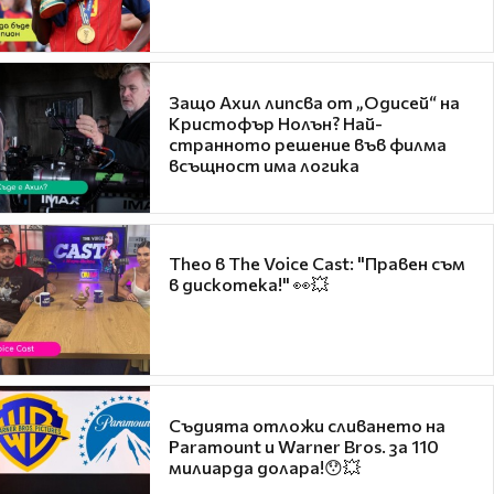
Защо Ахил липсва от „Одисей“ на
Кристофър Нолън? Най-
странното решение във филма
всъщност има логика
Theo в The Voice Cast: "Правен съм
в дискотека!" 👀💥
Съдията отложи сливането на
Paramount и Warner Bros. за 110
милиарда долара!😯💥