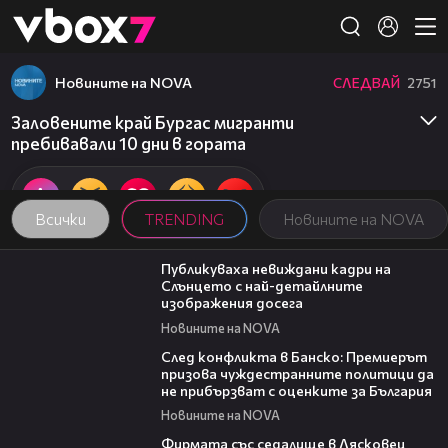
Member of
👾
Новините на NOVA
СЛЕДВАЙ
2751
Заловените край Бургас мигранти
пребивавали 10 дни в гората
Всички
TRENDING
Новините на NOVA
02:10
Публикуваха невиждани кадри на
Слънцето с най-детайлните
изображения досега
Новините на NOVA
08:08
След конфликта в Банско: Премиерът
призова чуждестранните политици да
не прибързват с оценките за България
Новините на NOVA
00:06
Фирмата със седалище в Лясковец