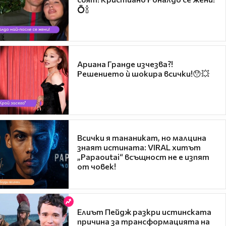
💍🍾
Ариана Гранде изчезва?!
Решението ѝ шокира всички!😯💥
Всички я тананикат, но малцина
знаят истината: VIRAL хитът
„Papaoutai“ всъщност не е изпят
от човек!
Елиът Пейдж разкри истинската
причина за трансформацията на