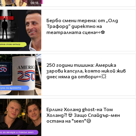
08:16
Бербо смени терена: от „Олд
Трафорд“ директно на
театралната сцена👀⚽
250 години тишина: Америка
зарови капсула, която никой жив
днес няма да отвори👀💥
Ерлинг Холанд ghost-на Том
Холанд?! 💀 Защо Спайдър-мен
остана на "seen"😅