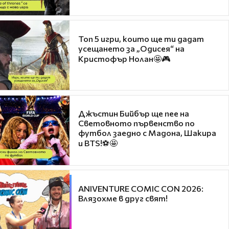
Топ 5 игри, които ще ти дадат
усещането за „Одисея“ на
Кристофър Нолан🤩🎮
Джъстин Бийбър ще пее на
Световното първенство по
футбол заедно с Мадона, Шакира
и BTS!⚽🤩
ANIVENTURE COMIC CON 2026:
Влязохме в друг свят!