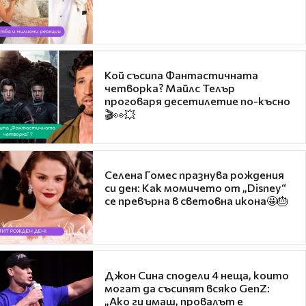
Кой съсипа Фантастичната
четворка? Майлс Телър
проговаря десетилетие по-късно
🎬👀💥
Селена Гомес празнува рождения
си ден: Как момичето от „Disney“
се превърна в световна икона🤩🎂
Джон Сина сподели 4 неща, които
могат да съсипят всяко GenZ:
„Ако ги имаш, провалът е