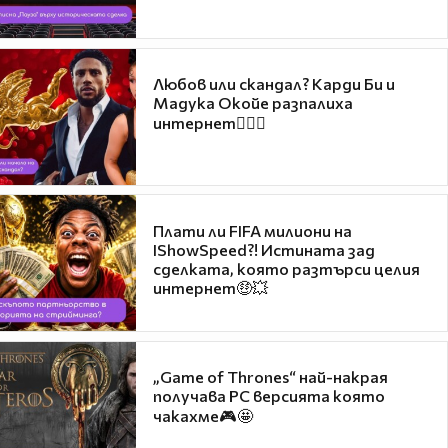
Любов или скандал? Карди Би и
Мадука Окойе разпалиха
интернет❤️‍🔥🔥
Плати ли FIFA милиони на
IShowSpeed?! Истината зад
сделката, която разтърси целия
интернет🤑💥
„Game of Thrones“ най-накрая
получава PC версията която
чакахме🎮🤩