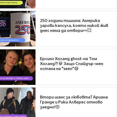
250 години тишина: Америка
зарови капсула, която никой жив
днес няма да отвори👀💥
Ерлинг Холанд ghost-на Том
Холанд?! 💀 Защо Спайдър-мен
остана на "seen"😅
Втори шанс за любовта? Ариана
Гранде и Рики Алварес отново
заедно!😍