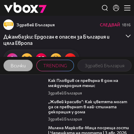
Member of
👾
Здравей България
СЛЕДВАЙ
1816
Джамбазки: Ердоган е опасен за България и
цяла Европа
Всички
TRENDING
Здравей България
03:09
Как Пловдив се превърна в дом на
международния тенис
Здравей България
04:11
„Живей красиво”: Как цветята могат
да се превърнат в най-стилната
декорация у дома
Здравей България
20:17
Милена Маркова-Маца посреща гости
| Черешката на тортата | 3 авг. 2026