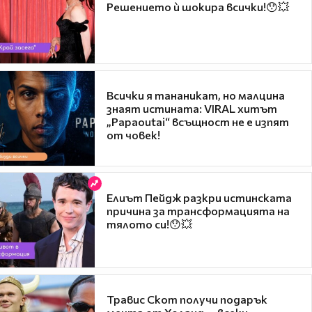
Решението ѝ шокира всички!😯💥
Всички я тананикат, но малцина
знаят истината: VIRAL хитът
„Papaoutai“ всъщност не е изпят
от човек!
Елиът Пейдж разкри истинската
причина за трансформацията на
тялото си!😯💥
Травис Скот получи подарък