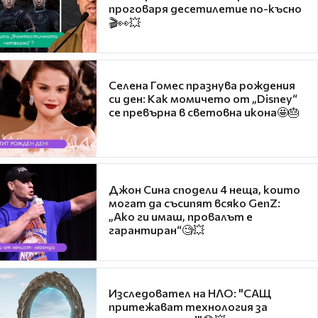
проговаря десетилетие по-късно
🎬👀💥
Селена Гомес празнува рождения
си ден: Как момичето от „Disney“
се превърна в световна икона🤩🎂
Джон Сина сподели 4 неща, които
могат да съсипят всяко GenZ:
„Ако ги имаш, провалът е
гарантиран“🧐💥
Изследовател на НЛО: "САЩ
притежават технология за