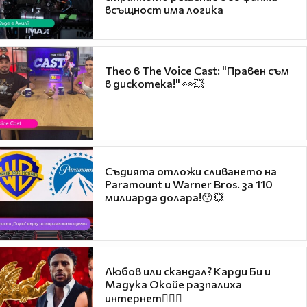
всъщност има логика
Theo в The Voice Cast: "Правен съм
в дискотека!" 👀💥
Съдията отложи сливането на
Paramount и Warner Bros. за 110
милиарда долара!😯💥
Любов или скандал? Карди Би и
Мадука Окойе разпалиха
интернет❤️‍🔥🔥