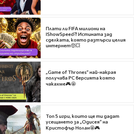
Плати ли FIFA милиони на
IShowSpeed?! Истината зад
сделката, която разтърси целия
интернет🤑💥
„Game of Thrones“ най-накрая
получава PC версията която
чакахме🎮🤩
Топ 5 игри, които ще ти дадат
усещането за „Одисея“ на
Кристофър Нолан🤩🎮