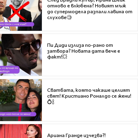
отново е влюбена? Новият мъж
до супермодела разпали лавина от
слухове🧐
Пи Диди излиза по-рано от
затвора? Новата дата вече е
факт!💥
Сватбата, която чакаше целият
свят! Кристиано Роналдо се жени!
💍🍾
Ариана Гранде изчезва?!