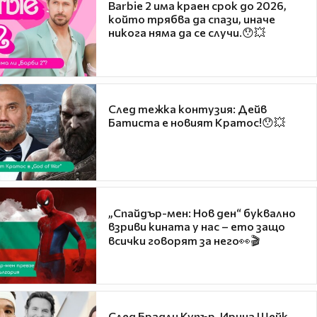
Barbie 2 има краен срок до 2026,
който трябва да спази, иначе
никога няма да се случи.😯💥
След тежка контузия: Дейв
Батиста е новият Кратос!😯💥
„Спайдър-мен: Нов ден“ буквално
взриви кината у нас – ето защо
всички говорят за него👀🎬
След Брадли Купър, Ирина Шейк