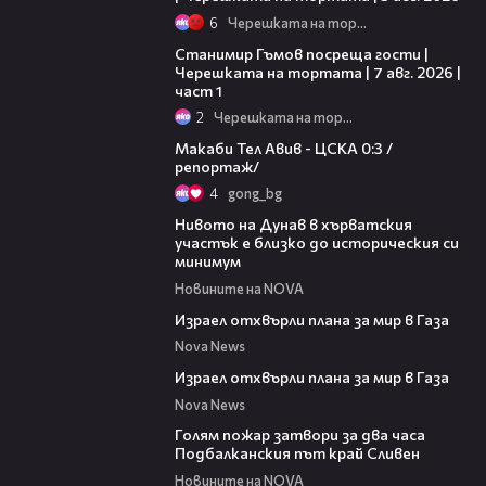
6
Черешката на тортата
16:22
Станимир Гъмов посреща гости |
Черешката на тортата | 7 авг. 2026 |
част 1
2
Черешката на тортата
09:11
Макаби Тел Авив - ЦСКА 0:3 /
репортаж/
4
gong_bg
05:15
Нивото на Дунав в хърватския
участък е близко до историческия си
минимум
Новините на NOVA
00:46
Израел отхвърли плана за мир в Газа
Nova News
00:46
Израел отхвърли плана за мир в Газа
Nova News
00:36
Голям пожар затвори за два часа
Подбалканския път край Сливен
Новините на NOVA