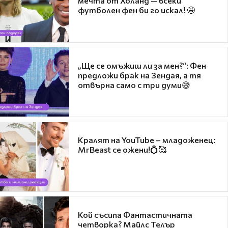
мечта от Холанд — всеки
футболен фен би го искал! 🤩
„Ще се омъжиш ли за мен?“: Фен
предложи брак на Зендая, а тя
отвърна само с три думи😅
Кралят на YouTube – младоженец:
MrBeast се ожени!💍🥰
Кой съсипа Фантастичната
четворка? Майлс Телър