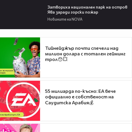
00:50
Затвориха национален парк на остров
Ява заради горски пожар
Новините на NOVA
Тийнейджър почти спечели над
милион долара с тотален гейминг
трол😯💥
55 милиарда по-късно: EA вече
официално е собственост на
Саудитска Арабия💰