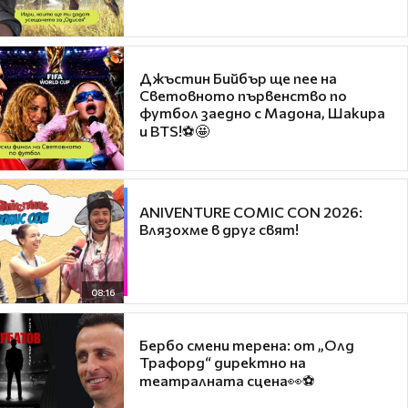
Джъстин Бийбър ще пее на
Световното първенство по
футбол заедно с Мадона, Шакира
и BTS!⚽🤩
ANIVENTURE COMIC CON 2026:
Влязохме в друг свят!
08:16
Бербо смени терена: от „Олд
Трафорд“ директно на
театралната сцена👀⚽