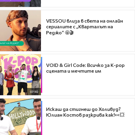
VESSOU влиза в света на онлайн
сериалите с „Кварталът на
Реджо“ 🤩🎬
VOID & Girl Code: Всичко за K-pop
сцената и мечтите им
07:50
Искаш да стигнеш до Холивуд?
Юлиан Костов разкрива как!👀💥