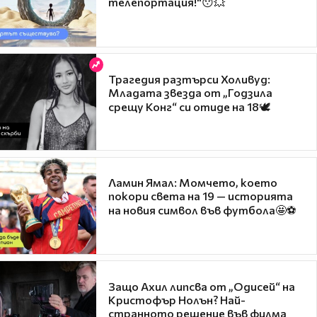
телепортация!"😯💥
Трагедия разтърси Холивуд:
Младата звезда от „Годзила
срещу Конг“ си отиде на 18🕊️
Ламин Ямал: Момчето, което
покори света на 19 — историята
на новия символ във футбола🤩⚽
Защо Ахил липсва от „Одисей“ на
Кристофър Нолън? Най-
странното решение във филма