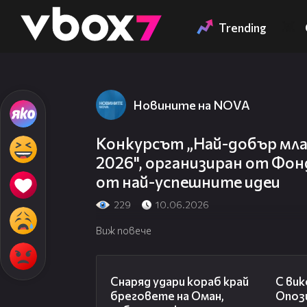
Member of
👾
Trending
Новините на NOVA
Конкурсът „Най-добър мла
2026", организиран от Фон
от най-успешните идеи
229
10.06.2026
Виж повече
01:04
Снаряд удари кораб край
С вик
бреговете на Оман,
Опоз