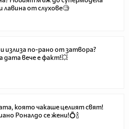
и лавина от слухове🧐
и излиза по-рано от затвора?
 дата вече е факт!💥
та, която чакаше целият свят!
ано Роналдо се жени!💍🍾