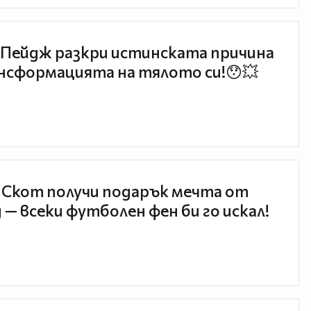
Пейдж разкри истинската причина
нсформацията на тялото си!😯💥
 Скот получи подарък мечта от
 — всеки футболен фен би го искал!