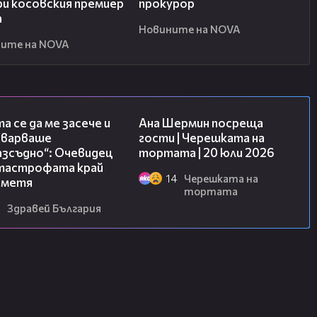
ри косовския премиер
прокурор
а
Новините на NOVA
ите на NOVA
06:38
19:47
а се да ме засече и
Ана Шермин посреща
еварваше
гости | Черешката на
азсъдно“: Очевидец
тортата | 20 юли 2026
атастрофата край
14
Черешката на
метя
тортата
Здравей България