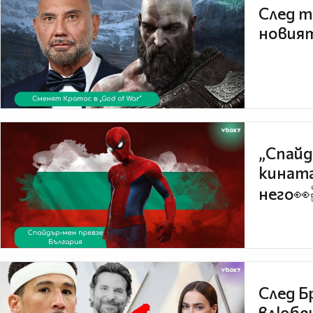
След т
новият
„Спайд
кината
него👀
След Б
влюбен