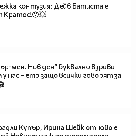
ежка контузия: Дейв Батиста е
 Кратос!😯💥
ър-мен: Нов ден“ буквално взриви
 у нас – ето защо всички говорят за
🎬
радли Купър, Ирина Шейк отново е
а? Новият мъж до супермодела