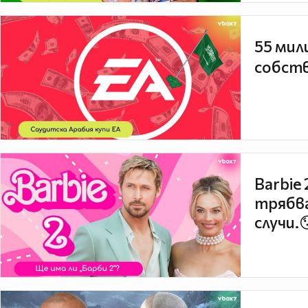
55 мил
собств
Barbie
трябва
случи.