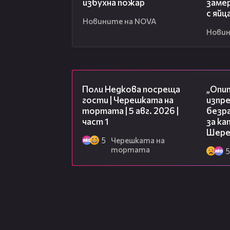
избухна пожар
заме
с яйц
Новините на NOVA
Новин
19:25
Поли Недкова посреща
„Опит
гости | Черешката на
изпр
тортата | 5 авг. 2026 |
безр
част 1
за к
Шере
5
Черешката на
тортата
5