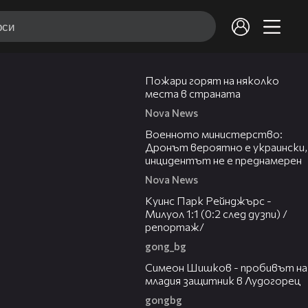
00:31
Пожари горят на няколко
места в страната
Nova News
00:23
Военното министерство:
Дронът вероятно е украински,
инцидентът не е преднамерен
Nova News
08:50
Куинс Парк Рейнджърс -
Милуол 1:1 (0:2 след дузпи) /
репортаж/
gong_bg
03:07
Симеон Шишков - пробивът на
младия защитник в Лудогорец
gongbg
05:30