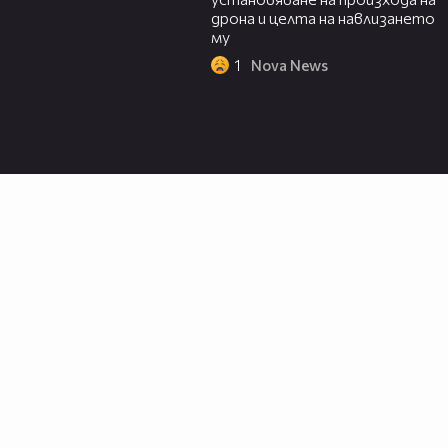
дрона и целта на навлизането
му
1
Nova News