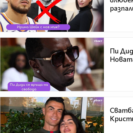
разпал
Пи Дид
Новата
Сватба
Кристи