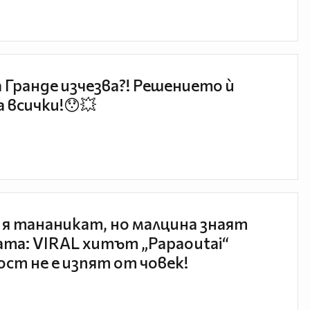
 Гранде изчезва?! Решението ѝ
 всички!😯💥
 я тананикат, но малцина знаят
та: VIRAL хитът „Papaoutai“
ст не е изпят от човек!