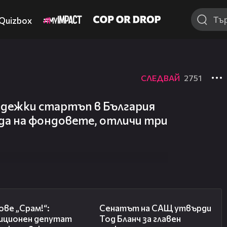
Quizbox
СЛЕДВАЙ
2751
дежки стартъп в България
да на фондовете, отличи три
01:24
06:32
ове „Срам!“:
Сенатът на САЩ утвърди
иционен депутат
Тод Бланч за главен