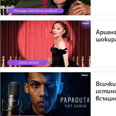
Ариана
шокира
Всички
истина
всъщно