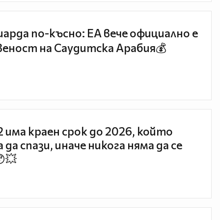
иарда по-късно: EA вече официално е
еност на Саудитска Арабия💰
 2 има краен срок до 2026, който
 да спази, иначе никога няма да се
😯💥