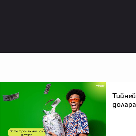
Тийней
долара