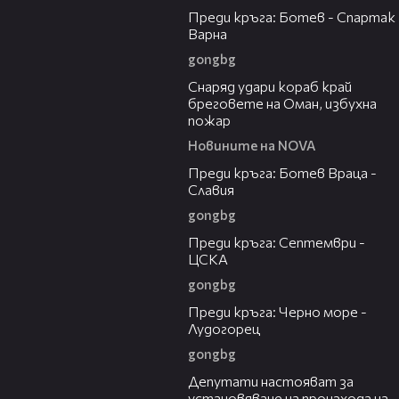
Преди кръга: Ботев - Спартак
Варна
gongbg
01:04
Снаряд удари кораб край
бреговете на Оман, избухна
пожар
Новините на NOVA
06:28
Преди кръга: Ботев Враца -
Славия
gongbg
06:25
Преди кръга: Септември -
ЦСКА
gongbg
05:23
Преди кръга: Черно море -
Лудогорец
gongbg
00:59
Депутати настояват за
установяване на произхода на