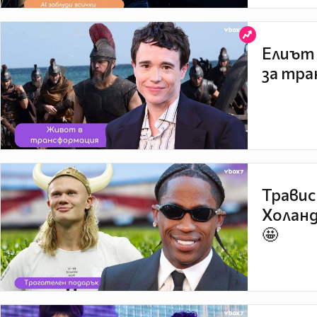
Елиът 
за тра
Травис
Холанд
🤩