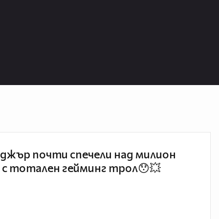
джър почти спечели над милион
 с тотален гейминг трол😯💥