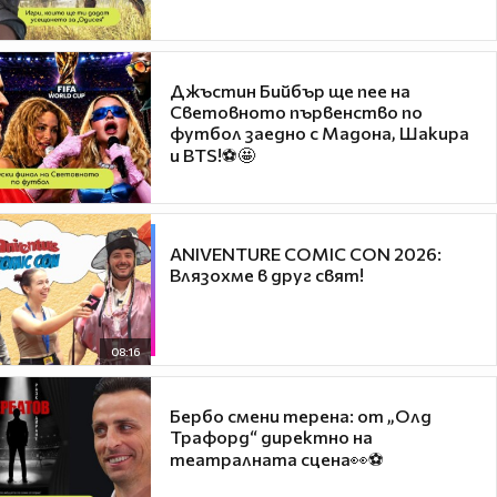
Джъстин Бийбър ще пее на
Световното първенство по
футбол заедно с Мадона, Шакира
и BTS!⚽🤩
ANIVENTURE COMIC CON 2026:
Влязохме в друг свят!
08:16
Бербо смени терена: от „Олд
Трафорд“ директно на
театралната сцена👀⚽