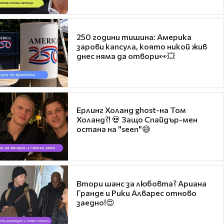
250 години тишина: Америка
зарови капсула, която никой жив
днес няма да отвори👀💥
Ерлинг Холанд ghost-на Том
Холанд?! 💀 Защо Спайдър-мен
остана на "seen"😅
Втори шанс за любовта? Ариана
Гранде и Рики Алварес отново
заедно!😍