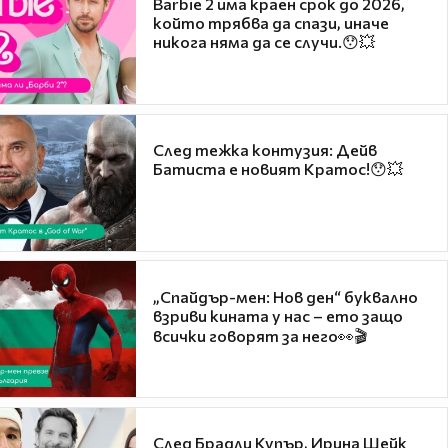
Barbie 2 има краен срок до 2026,
който трябва да спази, иначе
никога няма да се случи.😯💥
След тежка контузия: Дейв
Батиста е новият Кратос!😯💥
„Спайдър-мен: Нов ден“ буквално
взриви кината у нас – ето защо
всички говорят за него👀🎬
След Брадли Купър, Ирина Шейк