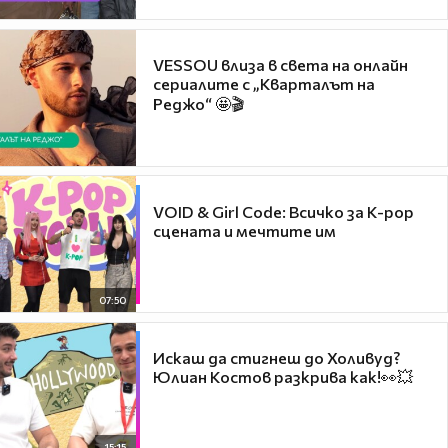
VESSOU влиза в света на онлайн
сериалите с „Кварталът на
Реджо“ 🤩🎬
VOID & Girl Code: Всичко за K-pop
сцената и мечтите им
07:50
Искаш да стигнеш до Холивуд?
Юлиан Костов разкрива как!👀💥
15:15