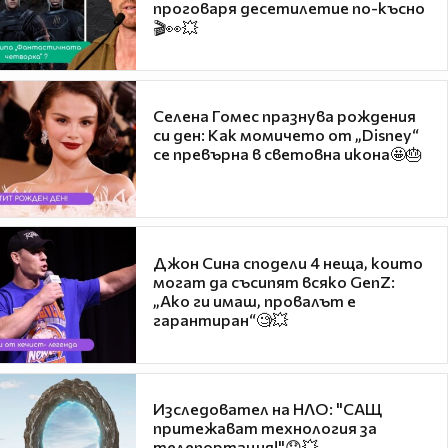
проговаря десетилетие по-късно
🎬👀💥
Селена Гомес празнува рождения
си ден: Как момичето от „Disney“
се превърна в световна икона🤩🎂
Джон Сина сподели 4 неща, които
могат да съсипят всяко GenZ:
„Ако ги имаш, провалът е
гарантиран“🧐💥
Изследовател на НЛО: "САЩ
притежават технология за
телепортация!"😯💥