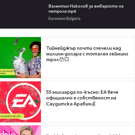
Валентин Николов за ембаргото на
петрола.mp4
Euronews Bulgaria
Тийнейджър почти спечели над
милион долара с тотален гейминг
трол😯💥
55 милиарда по-късно: EA вече
официално е собственост на
Саудитска Арабия💰