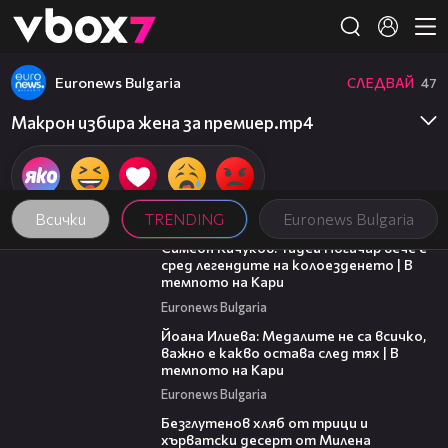
Member of
👾
Euronews Bulgaria
СЛЕДВАЙ
47
Макрон избира жена за премиер.mp4
Всички
TRENDING
Euronews Bulgaria
11:23
Симеон Кичуков: Тадей Погачар вече е
сред легендите на колоезденето | В
темпото на Кари
Euronews Bulgaria
14:33
Йоана Илиева: Медалите не са всичко,
важно е какво остава след тях | В
темпото на Кари
Euronews Bulgaria
15:35
Безглутенов хляб от трици и
хърватски десерт от Милена