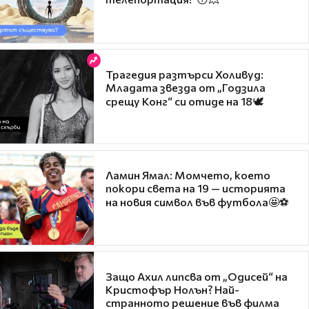
Трагедия разтърси Холивуд:
Младата звезда от „Годзила
срещу Конг“ си отиде на 18🕊️
Ламин Ямал: Момчето, което
покори света на 19 — историята
на новия символ във футбола🤩⚽
Защо Ахил липсва от „Одисей“ на
Кристофър Нолън? Най-
странното решение във филма