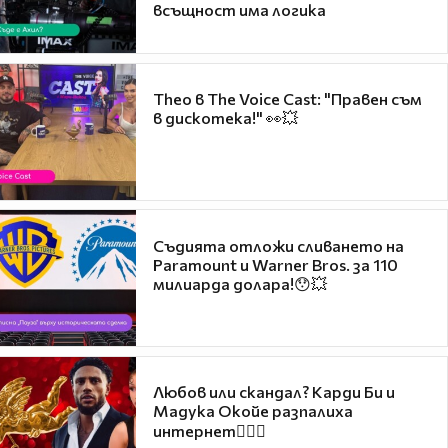
всъщност има логика
Theo в The Voice Cast: "Правен съм
в дискотека!" 👀💥
Съдията отложи сливането на
Paramount и Warner Bros. за 110
милиарда долара!😯💥
Любов или скандал? Карди Би и
Мадука Окойе разпалиха
интернет❤️‍🔥🔥