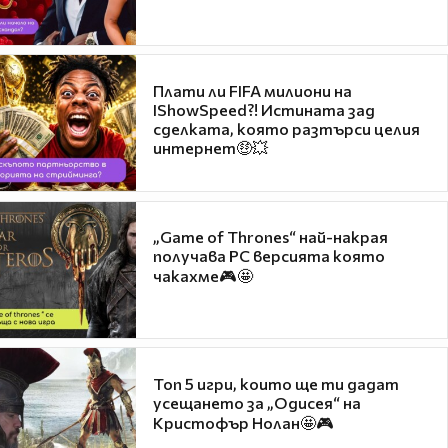
Плати ли FIFA милиони на
IShowSpeed?! Истината зад
сделката, която разтърси целия
интернет🤑💥
„Game of Thrones“ най-накрая
получава PC версията която
чакахме🎮🤩
Топ 5 игри, които ще ти дадат
усещането за „Одисея“ на
Кристофър Нолан🤩🎮