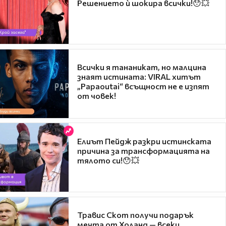
Решението ѝ шокира всички!😯💥
Всички я тананикат, но малцина
знаят истината: VIRAL хитът
„Papaoutai“ всъщност не е изпят
от човек!
Елиът Пейдж разкри истинската
причина за трансформацията на
тялото си!😯💥
Травис Скот получи подарък
мечта от Холанд — всеки