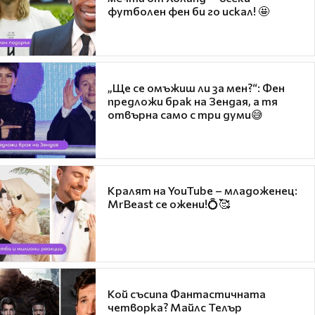
футболен фен би го искал! 🤩
„Ще се омъжиш ли за мен?“: Фен
предложи брак на Зендая, а тя
отвърна само с три думи😅
Кралят на YouTube – младоженец:
MrBeast се ожени!💍🥰
Кой съсипа Фантастичната
четворка? Майлс Телър