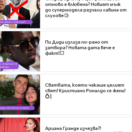
отново е влюбена? Новият мъж
до супермодела разпали лавина от
слухове🧐
Пи Диди излиза по-рано от
затвора? Новата дата вече е
факт!💥
Сватбата, която чакаше целият
свят! Кристиано Роналдо се жени!
💍🍾
Ариана Гранде изчезва?!