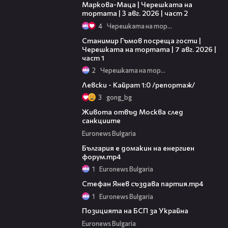
Маркова-Маца | Черешката на
тортата | 3 авг. 2026 | част 2
4
Черешката на тортата
16:22
Станимир Гъмов посреща гости |
Черешката на тортата | 7 авг. 2026 |
част 1
2
Черешката на тортата
05:57
Левски - Кайрат 1:0 /репортаж/
3
gong_bg
14:01
Живота отвъд Москва след
санкциите
Euronews Bulgaria
00:56
България е домакин на енергиен
форум.mp4
1
Euronews Bulgaria
00:30
Стефан Янев създава партия.mp4
1
Euronews Bulgaria
11:49
Позицията на БСП за Украйна
Euronews Bulgaria
04:28