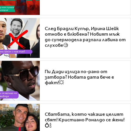
След Брадли Купър, Ирина Шейк
отново е влюбена? Новият мъж
до супермодела разпали лавина от
слухове🧐
Пи Диди излиза по-рано от
затвора? Новата дата вече е
факт!💥
Сватбата, която чакаше целият
свят! Кристиано Роналдо се жени!
💍🍾