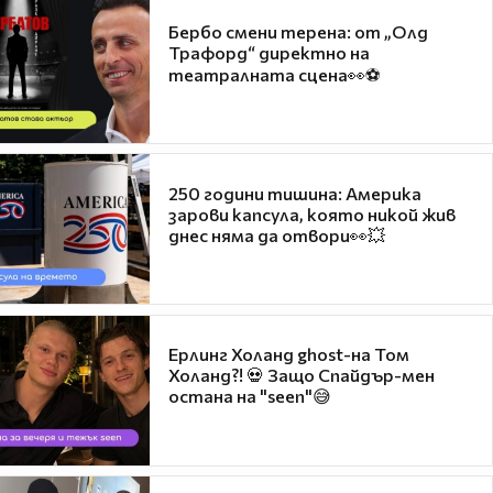
Бербо смени терена: от „Олд
Трафорд“ директно на
театралната сцена👀⚽
250 години тишина: Америка
зарови капсула, която никой жив
днес няма да отвори👀💥
Ерлинг Холанд ghost-на Том
Холанд?! 💀 Защо Спайдър-мен
остана на "seen"😅