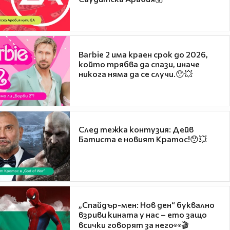
Barbie 2 има краен срок до 2026,
който трябва да спази, иначе
никога няма да се случи.😯💥
След тежка контузия: Дейв
Батиста е новият Кратос!😯💥
„Спайдър-мен: Нов ден“ буквално
взриви кината у нас – ето защо
всички говорят за него👀🎬