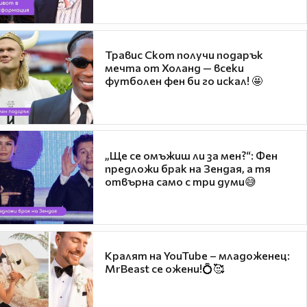
Травис Скот получи подарък
мечта от Холанд — всеки
футболен фен би го искал! 🤩
„Ще се омъжиш ли за мен?“: Фен
предложи брак на Зендая, а тя
отвърна само с три думи😅
Кралят на YouTube – младоженец:
MrBeast се ожени!💍🥰