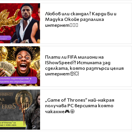
Любов или скандал? Карди Би и
Мадука Окойе разпалиха
интернет❤️‍🔥🔥
Плати ли FIFA милиони на
IShowSpeed?! Истината зад
сделката, която разтърси целия
интернет🤑💥
„Game of Thrones“ най-накрая
получава PC версията която
чакахме🎮🤩