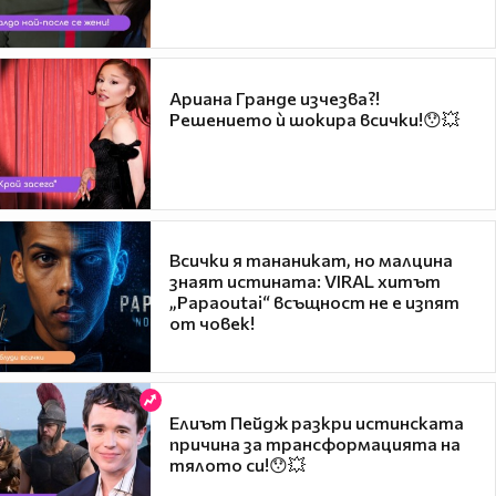
Ариана Гранде изчезва?!
Решението ѝ шокира всички!😯💥
Всички я тананикат, но малцина
знаят истината: VIRAL хитът
„Papaoutai“ всъщност не е изпят
от човек!
Елиът Пейдж разкри истинската
причина за трансформацията на
тялото си!😯💥