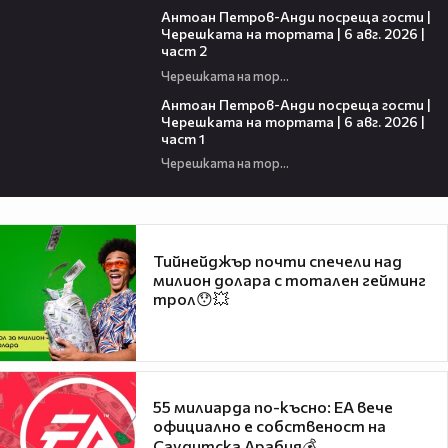
Антоан Петров-Анди посреща гости |
Черешката на тортата | 6 авг. 2026 |
част 2
Черешката на тортата
19:09
Антоан Петров-Анди посреща гости |
Черешката на тортата | 6 авг. 2026 |
част 1
Черешката на тортата
Тийнейджър почти спечели над
милион долара с тотален гейминг
трол😯💥
55 милиарда по-късно: EA вече
официално е собственост на
Саудитска Арабия💰