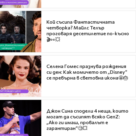
Кой съсипа Фантастичната
четворка? Майлс Телър
проговаря десетилетие по-късно
🎬👀💥
Селена Гомес празнува рождения
си ден: Как момичето от „Disney“
се превърна в световна икона🤩🎂
Джон Сина сподели 4 неща, които
могат да съсипят всяко GenZ:
„Ако ги имаш, провалът е
гарантиран“🧐💥