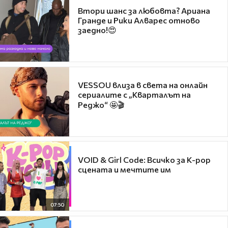
Втори шанс за любовта? Ариана
Гранде и Рики Алварес отново
заедно!😍
VESSOU влиза в света на онлайн
сериалите с „Кварталът на
Реджо“ 🤩🎬
VOID & Girl Code: Всичко за K-pop
сцената и мечтите им
07:50