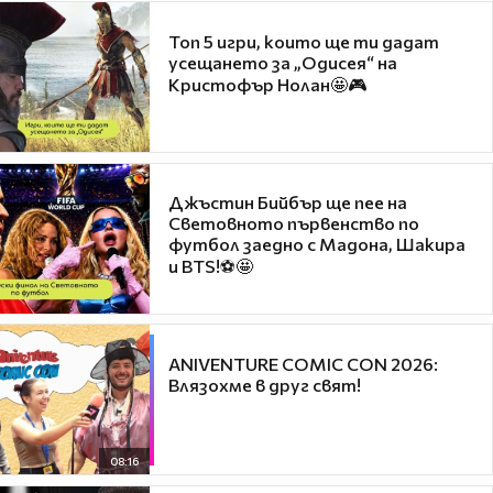
Топ 5 игри, които ще ти дадат
усещането за „Одисея“ на
Кристофър Нолан🤩🎮
Джъстин Бийбър ще пее на
Световното първенство по
футбол заедно с Мадона, Шакира
и BTS!⚽🤩
ANIVENTURE COMIC CON 2026:
Влязохме в друг свят!
08:16