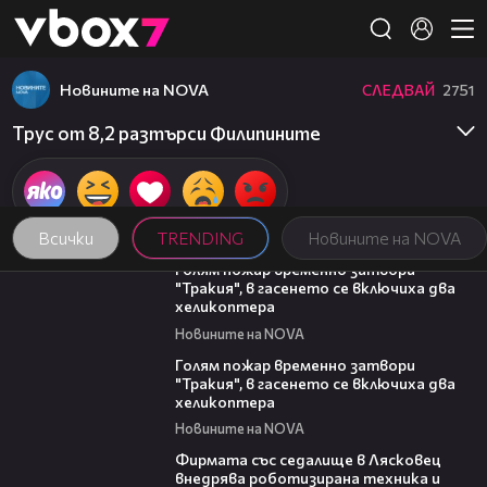
Member of
👾
Новините на NOVA
СЛЕДВАЙ
2751
Трус от 8,2 разтърси Филипините
Всички
TRENDING
Новините на NOVA
03:06
Голям пожар временно затвори
"Тракия", в гасенето се включиха два
хеликоптера
Новините на NOVA
03:39
Голям пожар временно затвори
"Тракия", в гасенето се включиха два
хеликоптера
Новините на NOVA
00:06
Фирмата със седалище в Лясковец
внедрява роботизирана техника и