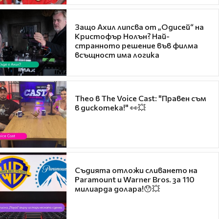
Защо Ахил липсва от „Одисей“ на
Кристофър Нолън? Най-
странното решение във филма
всъщност има логика
Theo в The Voice Cast: "Правен съм
в дискотека!" 👀💥
Съдията отложи сливането на
Paramount и Warner Bros. за 110
милиарда долара!😯💥