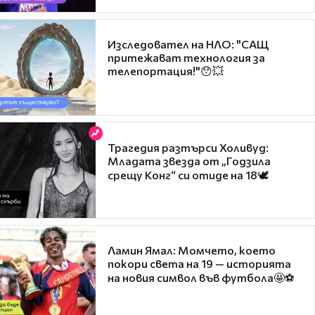
Изследовател на НЛО: "САЩ
притежават технология за
телепортация!"😯💥
Трагедия разтърси Холивуд:
Младата звезда от „Годзила
срещу Конг“ си отиде на 18🕊️
Ламин Ямал: Момчето, което
покори света на 19 — историята
на новия символ във футбола🤩⚽