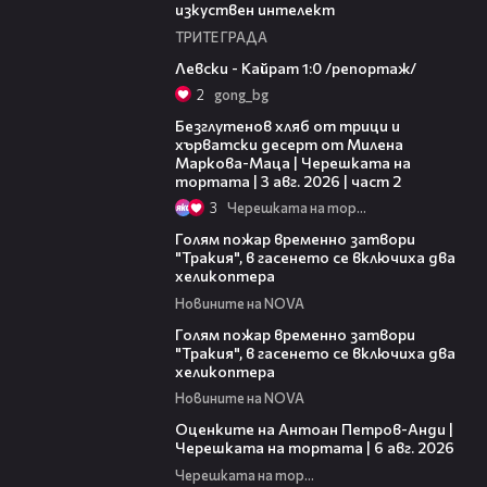
изкуствен интелект
ТРИТЕ ГРАДА
05:57
Левски - Кайрат 1:0 /репортаж/
2
gong_bg
15:35
Безглутенов хляб от трици и
хърватски десерт от Милена
Маркова-Маца | Черешката на
тортата | 3 авг. 2026 | част 2
3
Черешката на тортата
03:06
Голям пожар временно затвори
"Тракия", в гасенето се включиха два
хеликоптера
Новините на NOVA
03:39
Голям пожар временно затвори
"Тракия", в гасенето се включиха два
хеликоптера
Новините на NOVA
02:47
Оценките на Антоан Петров-Анди |
Черешката на тортата | 6 авг. 2026
Черешката на тортата
11:00