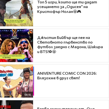
Топ 5 игри, които ще ти дадат
усещането за „Одисея“ на
Кристофър Нолан🤩🎮
Джъстин Бийбър ще пее на
Световното първенство по
футбол заедно с Мадона, Шакира
и BTS!⚽🤩
ANIVENTURE COMIC CON 2026:
Влязохме в друг свят!
08:16
Бербо смени терена: от „Олд