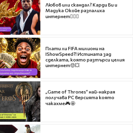
Любов или скандал? Карди Би и
Мадука Окойе разпалиха
интернет❤️‍🔥🔥
Плати ли FIFA милиони на
IShowSpeed?! Истината зад
сделката, която разтърси целия
интернет🤑💥
„Game of Thrones“ най-накрая
получава PC версията която
чакахме🎮🤩