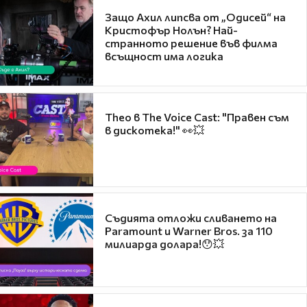
Защо Ахил липсва от „Одисей“ на
Кристофър Нолън? Най-
странното решение във филма
всъщност има логика
Theo в The Voice Cast: "Правен съм
в дискотека!" 👀💥
Съдията отложи сливането на
Paramount и Warner Bros. за 110
милиарда долара!😯💥