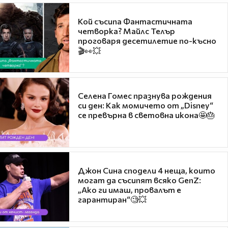
Кой съсипа Фантастичната
четворка? Майлс Телър
проговаря десетилетие по-късно
🎬👀💥
Селена Гомес празнува рождения
си ден: Как момичето от „Disney“
се превърна в световна икона🤩🎂
Джон Сина сподели 4 неща, които
могат да съсипят всяко GenZ:
„Ако ги имаш, провалът е
гарантиран“🧐💥