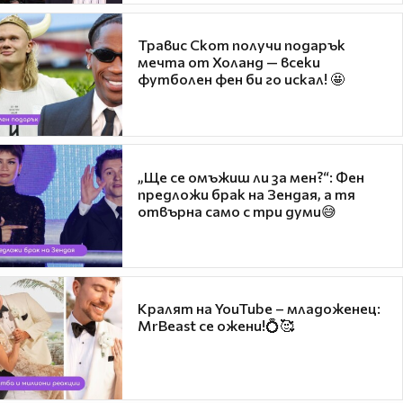
Травис Скот получи подарък
мечта от Холанд — всеки
футболен фен би го искал! 🤩
„Ще се омъжиш ли за мен?“: Фен
предложи брак на Зендая, а тя
отвърна само с три думи😅
Кралят на YouTube – младоженец:
MrBeast се ожени!💍🥰