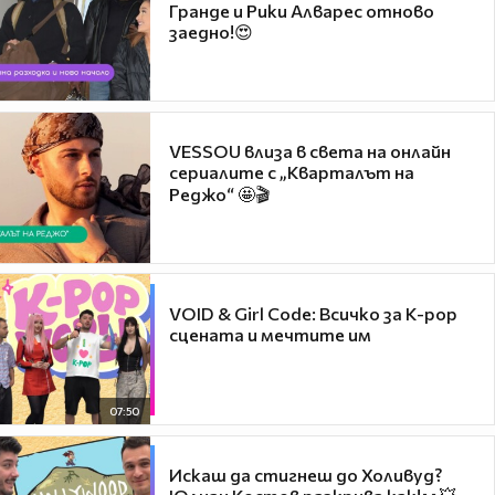
Гранде и Рики Алварес отново
заедно!😍
VESSOU влиза в света на онлайн
сериалите с „Кварталът на
Реджо“ 🤩🎬
VOID & Girl Code: Всичко за K-pop
сцената и мечтите им
07:50
Искаш да стигнеш до Холивуд?