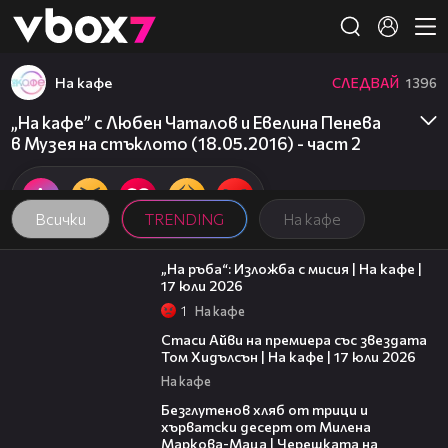
Member of
👾
На кафе
СЛЕДВАЙ
1396
„На кафе” с Любен Чаталов и Евелина Пенева
в Музея на стъклото (18.05.2016) - част 2
Всички
TRENDING
На кафе
09:09
„На ръба“: Изложба с мисия | На кафе |
17 юли 2026
1
На кафе
02:58
Стаси Айви на премиера със звездата
Том Хидълсън | На кафе | 17 юли 2026
На кафе
16:02
Безглутенов хляб от трици и
хърватски десерт от Милена
Маркова-Маца | Черешката на