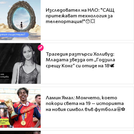
Изследовател на НЛО: "САЩ
притежават технология за
телепортация!"😯💥
Трагедия разтърси Холивуд:
Младата звезда от „Годзила
срещу Конг“ си отиде на 18🕊️
Ламин Ямал: Момчето, което
покори света на 19 — историята
на новия символ във футбола🤩⚽