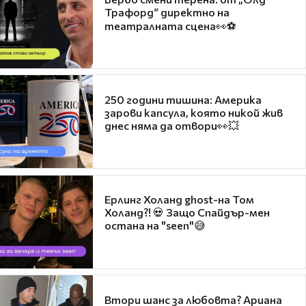
Трафорд“ директно на
театралната сцена👀⚽
250 години тишина: Америка
зарови капсула, която никой жив
днес няма да отвори👀💥
Ерлинг Холанд ghost-на Том
Холанд?! 💀 Защо Спайдър-мен
остана на "seen"😅
Втори шанс за любовта? Ариана