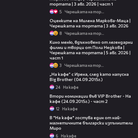
тортата | 3 авг. 2026 | част 1
5
Черешката на тортата
14:06
Оценките на Милена Маркова-Маца |
Черешката на тортата | 3 авг. 2026
8
Черешката на тортата
15:39
Кино меню, вдъхновено от легендарни
филми и творци от Поли Недкова |
Черешката на тортата | 5 авг. 2026 |
част 1
3
Черешката на тортата
49:00
„На кафе” с Ирена, след като напусна
Big Brother (04.09.2015г.)
24
На кафе
25:34
Втори номинации във VIP Brother - На
кафе (24.09.2015г.) - част 2
12
На кафе
43:05
В "На кафе" гостува един от най-
магнетичните български изпълнители
Миро
6
На кафе