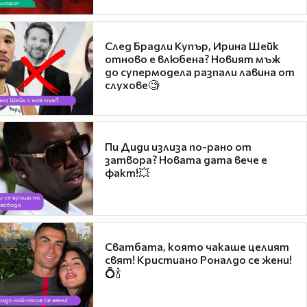
След Брадли Купър, Ирина Шейк
отново е влюбена? Новият мъж
до супермодела разпали лавина от
слухове🧐
Пи Диди излиза по-рано от
затвора? Новата дата вече е
факт!💥
Сватбата, която чакаше целият
свят! Кристиано Роналдо се жени!
💍🍾