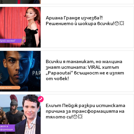
Ариана Гранде изчезва?!
Решението ѝ шокира всички!😯💥
Всички я тананикат, но малцина
знаят истината: VIRAL хитът
„Papaoutai“ всъщност не е изпят
от човек!
Елиът Пейдж разкри истинската
причина за трансформацията на
тялото си!😯💥