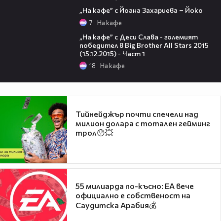
33:55
„На кафе” с Йоана Захариева – Йоко
7
На кафе
41:06
„На кафе” с Деси Слава - големият
победител в Big Brother All Stars 2015
(15.12.2015) - Част 1
18
На кафе
Тийнейджър почти спечели над
милион долара с тотален гейминг
трол😯💥
55 милиарда по-късно: EA вече
официално е собственост на
Саудитска Арабия💰