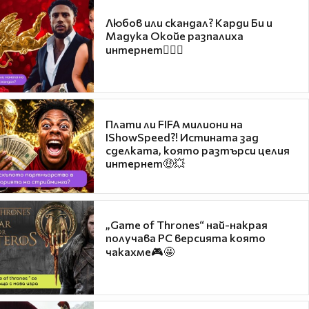
Любов или скандал? Карди Би и
Мадука Окойе разпалиха
интернет❤️‍🔥🔥
Плати ли FIFA милиони на
IShowSpeed?! Истината зад
сделката, която разтърси целия
интернет🤑💥
„Game of Thrones“ най-накрая
получава PC версията която
чакахме🎮🤩