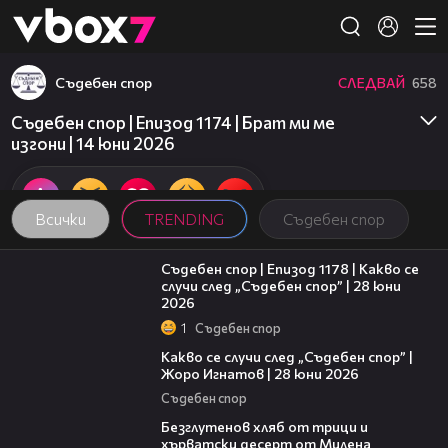
Member of
👾
Съдебен спор
СЛЕДВАЙ
658
Съдебен спор | Епизод 1174 | Брат ми ме
изгони | 14 юни 2026
Всички
TRENDING
Съдебен спор
47:02
Съдебен спор | Епизод 1178 | Какво се
случи след „Съдебен спор” | 28 юни
2026
1
Съдебен спор
15:58
Какво се случи след „Съдебен спор” |
Жоро Игнатов | 28 юни 2026
Съдебен спор
15:35
Безглутенов хляб от трици и
хърватски десерт от Милена