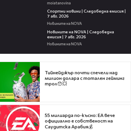
moiatanovina
05:35
Спортни новини | Следобедна емисия |
7 авг. 2026
Новините на NOVA
14:49
Новините на NOVA | Следобедна
емисия | 7 авг. 2026
Новините на NOVA
Тийнейджър почти спечели над
милион долара с тотален гейминг
трол😯💥
55 милиарда по-късно: EA вече
официално е собственост на
Саудитска Арабия💰