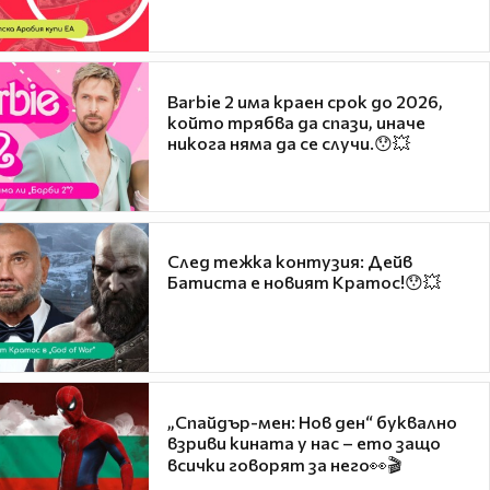
Barbie 2 има краен срок до 2026,
който трябва да спази, иначе
никога няма да се случи.😯💥
След тежка контузия: Дейв
Батиста е новият Кратос!😯💥
„Спайдър-мен: Нов ден“ буквално
взриви кината у нас – ето защо
всички говорят за него👀🎬