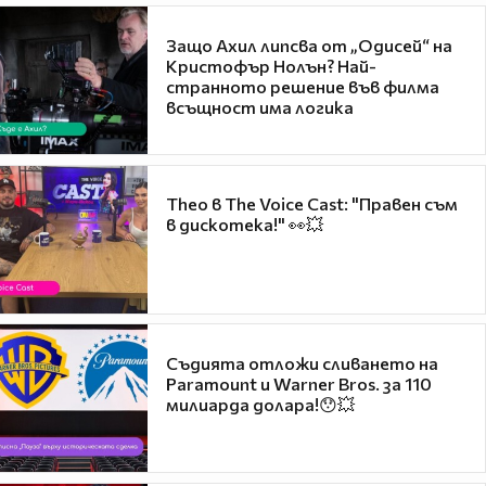
Защо Ахил липсва от „Одисей“ на
Кристофър Нолън? Най-
странното решение във филма
всъщност има логика
Theo в The Voice Cast: "Правен съм
в дискотека!" 👀💥
Съдията отложи сливането на
Paramount и Warner Bros. за 110
милиарда долара!😯💥