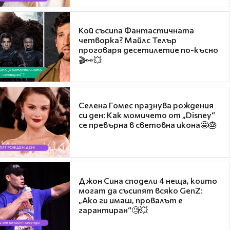
Кой съсипа Фантастичната
четворка? Майлс Телър
проговаря десетилетие по-късно
🎬👀💥
Селена Гомес празнува рождения
си ден: Как момичето от „Disney“
се превърна в световна икона🤩🎂
Джон Сина сподели 4 неща, които
могат да съсипят всяко GenZ:
„Ако ги имаш, провалът е
гарантиран“🧐💥