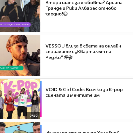
Втори шанс за любовта? Ариана
Гранде и Рики Алварес отново
заедно!😍
VESSOU влиза в света на онлайн
сериалите с „Кварталът на
Реджо“ 🤩🎬
VOID & Girl Code: Всичко за K-pop
сцената и мечтите им
07:50
Искаш да стигнеш до Холивуд?