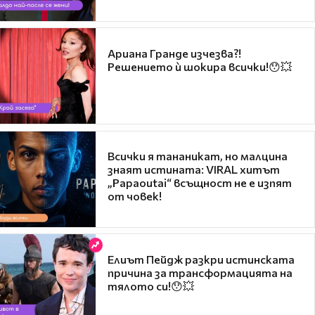
Ариана Гранде изчезва?!
Решението ѝ шокира всички!😯💥
Всички я тананикат, но малцина
знаят истината: VIRAL хитът
„Papaoutai“ всъщност не е изпят
от човек!
Елиът Пейдж разкри истинската
причина за трансформацията на
тялото си!😯💥