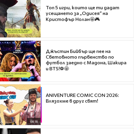
Топ 5 игри, които ще ти дадат
усещането за „Одисея“ на
Кристофър Нолан🤩🎮
Джъстин Бийбър ще пее на
Световното първенство по
футбол заедно с Мадона, Шакира
и BTS!⚽🤩
ANIVENTURE COMIC CON 2026:
Влязохме в друг свят!
08:16