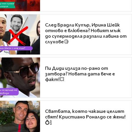
След Брадли Купър, Ирина Шейк
отново е влюбена? Новият мъж
до супермодела разпали лавина от
слухове🧐
Пи Диди излиза по-рано от
затвора? Новата дата вече е
факт!💥
Сватбата, която чакаше целият
свят! Кристиано Роналдо се жени!
💍🍾