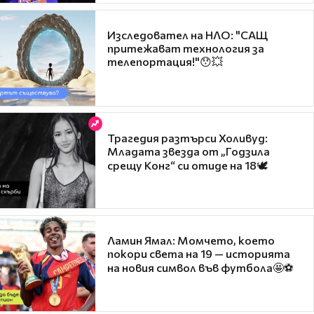
Изследовател на НЛО: "САЩ
притежават технология за
телепортация!"😯💥
Трагедия разтърси Холивуд:
Младата звезда от „Годзила
срещу Конг“ си отиде на 18🕊️
Ламин Ямал: Момчето, което
покори света на 19 — историята
на новия символ във футбола🤩⚽