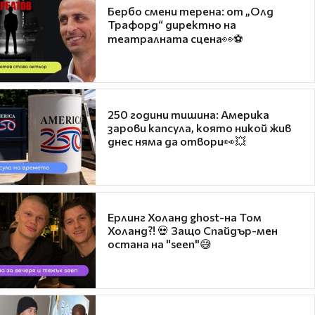
Бербо смени терена: от „Олд
Трафорд“ директно на
театралната сцена👀⚽
250 години тишина: Америка
зарови капсула, която никой жив
днес няма да отвори👀💥
Ерлинг Холанд ghost-на Том
Холанд?! 💀 Защо Спайдър-мен
остана на "seen"😅