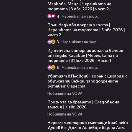
Маркова-Маца | Черешката на
тортата | 3 авг. 2026 | част 2
4
Черешката на тортата
13:03
Поли Недкова посреща гости |
Черешката на тортата | 5 авг. 2026 |
част 2
3
Черешката на тортата
18:07
Изтънчена интернационална вечеря
от Енджи Касабие | Черешката на
тортата | 31 юли 2026 | Част 1
6
Черешката на тортата
01:27
Убитият в Пловдив - горен с цигари и с
обръснати вежди, заподозрените
остават в ареста
Новините на NOVA
02:23
Прогноза за времето | Следобедна
емисия | 7 авг. 2026
Новините на NOVA
01:43
Нерегламентирано сметище край река
Дунав в с. Долно Линево, община Лом