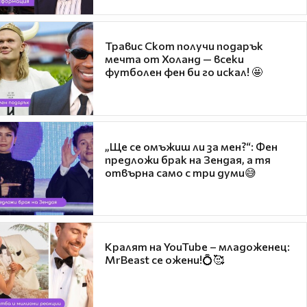
Травис Скот получи подарък
мечта от Холанд — всеки
футболен фен би го искал! 🤩
„Ще се омъжиш ли за мен?“: Фен
предложи брак на Зендая, а тя
отвърна само с три думи😅
Кралят на YouTube – младоженец:
MrBeast се ожени!💍🥰