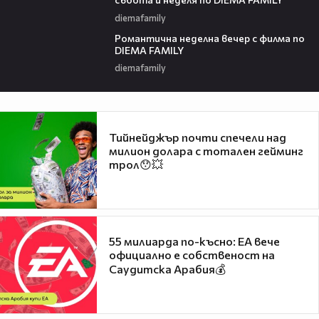
diemafamily
00:21
Романтичнa неделна вечер с филма по
DIEMA FAMILY
diemafamily
Тийнейджър почти спечели над
милион долара с тотален гейминг
трол😯💥
55 милиарда по-късно: EA вече
официално е собственост на
Саудитска Арабия💰