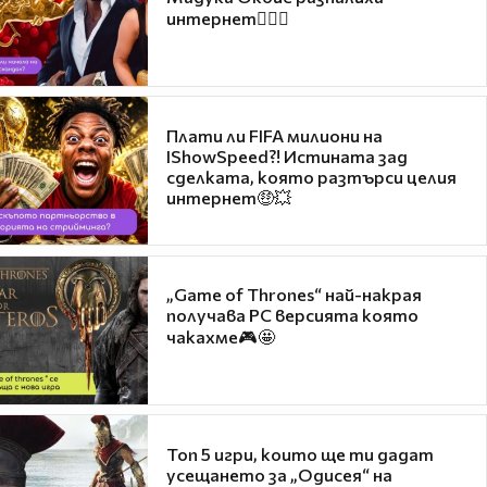
интернет❤️‍🔥🔥
Плати ли FIFA милиони на
IShowSpeed?! Истината зад
сделката, която разтърси целия
интернет🤑💥
„Game of Thrones“ най-накрая
получава PC версията която
чакахме🎮🤩
Топ 5 игри, които ще ти дадат
усещането за „Одисея“ на