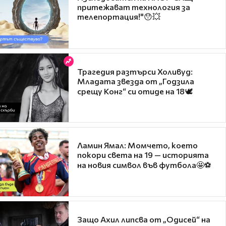
притежават технология за
телепортация!"😯💥
Трагедия разтърси Холивуд:
Младата звезда от „Годзила
срещу Конг“ си отиде на 18🕊️
Ламин Ямал: Момчето, което
покори света на 19 — историята
на новия символ във футбола🤩⚽
Защо Ахил липсва от „Одисей“ на