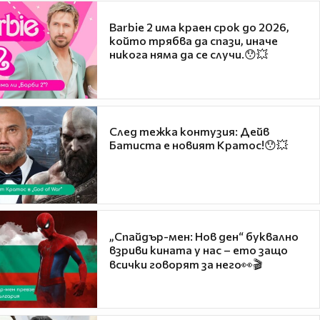
Barbie 2 има краен срок до 2026,
който трябва да спази, иначе
никога няма да се случи.😯💥
След тежка контузия: Дейв
Батиста е новият Кратос!😯💥
„Спайдър-мен: Нов ден“ буквално
взриви кината у нас – ето защо
всички говорят за него👀🎬