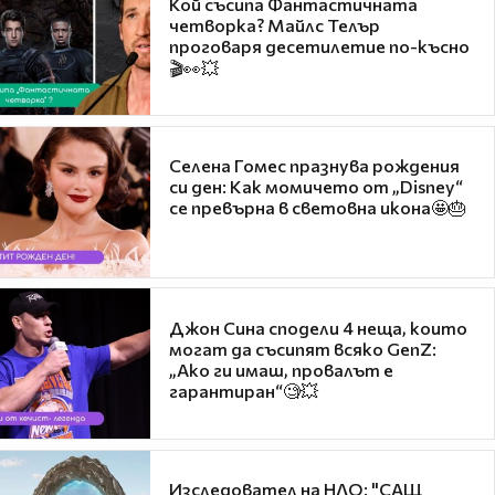
Кой съсипа Фантастичната
четворка? Майлс Телър
проговаря десетилетие по-късно
🎬👀💥
Селена Гомес празнува рождения
си ден: Как момичето от „Disney“
се превърна в световна икона🤩🎂
Джон Сина сподели 4 неща, които
могат да съсипят всяко GenZ:
„Ако ги имаш, провалът е
гарантиран“🧐💥
Изследовател на НЛО: "САЩ