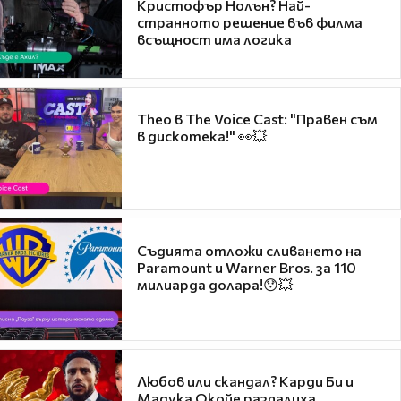
Кристофър Нолън? Най-
странното решение във филма
всъщност има логика
Theo в The Voice Cast: "Правен съм
в дискотека!" 👀💥
Съдията отложи сливането на
Paramount и Warner Bros. за 110
милиарда долара!😯💥
Любов или скандал? Карди Би и
Мадука Окойе разпалиха