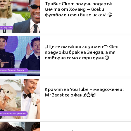
Травис Скот получи подарък
мечта от Холанд — всеки
футболен фен би го искал! 🤩
„Ще се омъжиш ли за мен?“: Фен
предложи брак на Зендая, а тя
отвърна само с три думи😅
Кралят на YouTube – младоженец:
MrBeast се ожени!💍🥰