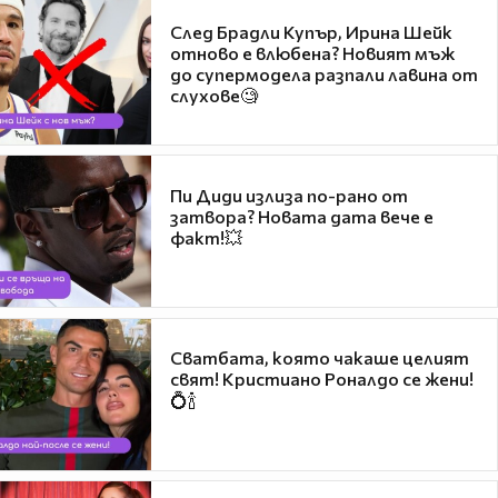
След Брадли Купър, Ирина Шейк
отново е влюбена? Новият мъж
до супермодела разпали лавина от
слухове🧐
Пи Диди излиза по-рано от
затвора? Новата дата вече е
факт!💥
Сватбата, която чакаше целият
свят! Кристиано Роналдо се жени!
💍🍾