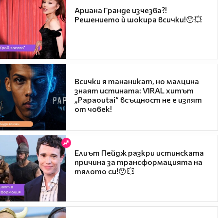
Ариана Гранде изчезва?!
Решението ѝ шокира всички!😯💥
Всички я тананикат, но малцина
знаят истината: VIRAL хитът
„Papaoutai“ всъщност не е изпят
от човек!
Елиът Пейдж разкри истинската
причина за трансформацията на
тялото си!😯💥