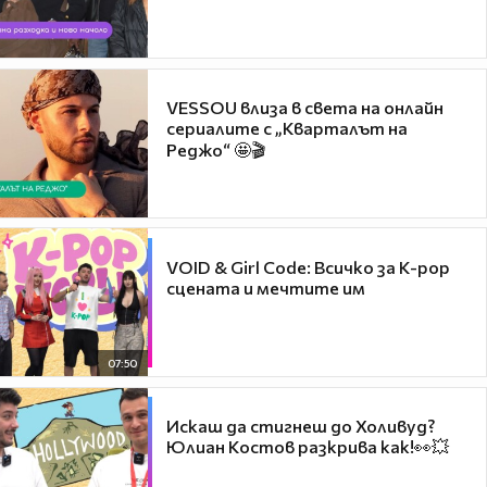
VESSOU влиза в света на онлайн
сериалите с „Кварталът на
Реджо“ 🤩🎬
VOID & Girl Code: Всичко за K-pop
сцената и мечтите им
07:50
Искаш да стигнеш до Холивуд?
Юлиан Костов разкрива как!👀💥