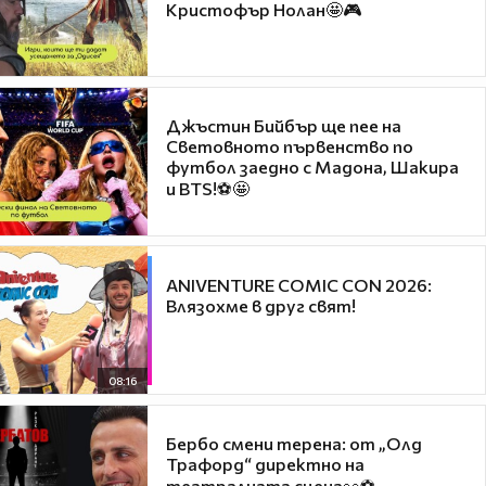
Кристофър Нолан🤩🎮
Джъстин Бийбър ще пее на
Световното първенство по
футбол заедно с Мадона, Шакира
и BTS!⚽🤩
ANIVENTURE COMIC CON 2026:
Влязохме в друг свят!
08:16
Бербо смени терена: от „Олд
Трафорд“ директно на
театралната сцена👀⚽