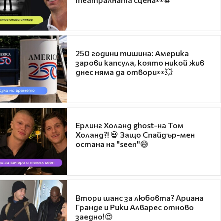
250 години тишина: Америка
зарови капсула, която никой жив
днес няма да отвори👀💥
Ерлинг Холанд ghost-на Том
Холанд?! 💀 Защо Спайдър-мен
остана на "seen"😅
Втори шанс за любовта? Ариана
Гранде и Рики Алварес отново
заедно!😍