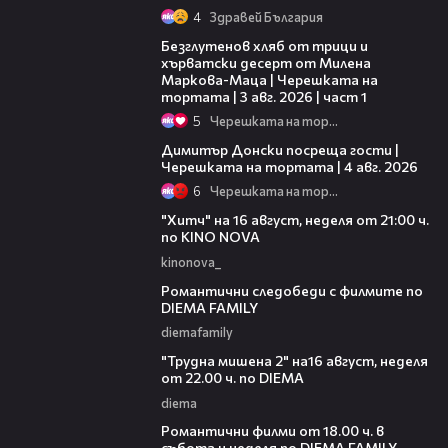
4
Здравей България
16:02
Безглутенов хляб от трици и
хърватски десерт от Милена
Маркова-Маца | Черешката на
тортата | 3 авг. 2026 | част 1
5
Черешката на тортата
17:43
Димитър Донски посреща гости |
Черешката на тортата | 4 авг. 2026
6
Черешката на тортата
00:30
"Хитч" на 16 август, неделя от 21:00 ч.
по KINO NOVA
kinonova_
00:31
Романтични следобеди с филмите по
DIEMA FAMILY
diemafamily
00:31
"Трудна мишена 2" на16 август, неделя
от 22.00 ч. по DIEMA
diema
00:36
Романтични филми от 18.00 ч. в
събота и неделя по DIEMA FAMILY