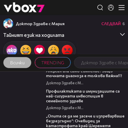
Member of
👾
Доктор Здраве с Мария
СЛЕДВАЙ
6
Тайният език на ходилата
Всички
TRENDING
Доктор Здраве с Мар
48:07
Алергия или само съмнение? Защо
точната диагноза е толкова важна!?!
Доктор Здраве с Мария
36:17
Профилактиката и имунизациите са
най-сигурната инвестиция в
семейното здраве
Доктор Здраве с Мария
06:38
„Опита се да ме засече и изпреварваше
безразсъдно“: Очевидец за
катастрофата край Шереметя