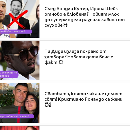
След Брадли Купър, Ирина Шейк
отново е влюбена? Новият мъж
до супермодела разпали лавина от
слухове🧐
Пи Диди излиза по-рано от
затвора? Новата дата вече е
факт!💥
Сватбата, която чакаше целият
свят! Кристиано Роналдо се жени!
💍🍾