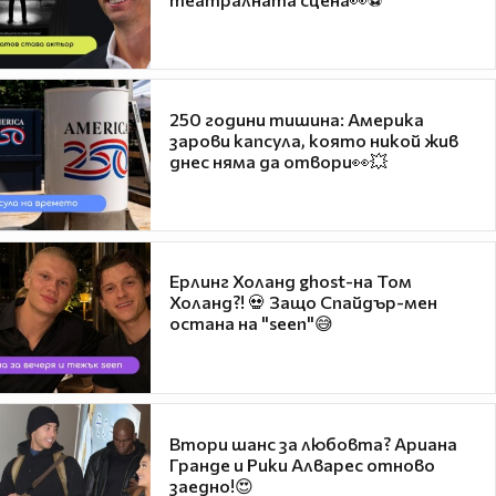
250 години тишина: Америка
зарови капсула, която никой жив
днес няма да отвори👀💥
Ерлинг Холанд ghost-на Том
Холанд?! 💀 Защо Спайдър-мен
остана на "seen"😅
Втори шанс за любовта? Ариана
Гранде и Рики Алварес отново
заедно!😍