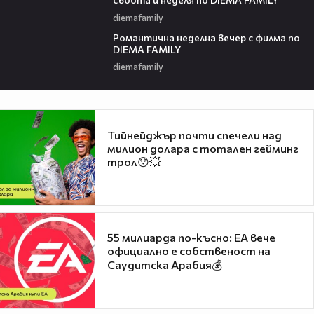
diemafamily
00:21
Романтичнa неделна вечер с филма по
DIEMA FAMILY
diemafamily
Тийнейджър почти спечели над
милион долара с тотален гейминг
трол😯💥
55 милиарда по-късно: EA вече
официално е собственост на
Саудитска Арабия💰