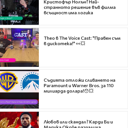
Кристофър Нолън? Най-
странното решение във филма
всъщност има логика
Theo в The Voice Cast: "Правен съм
в дискотека!" 👀💥
Съдията отложи сливането на
Paramount и Warner Bros. за 110
милиарда долара!😯💥
Любов или скандал? Карди Би и
Мадука Окойе разпалиха