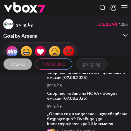
Member of
👾
gong_bg
СЛЕДВАЙ
1256
Goal by Arsenal
Всички
TRENDING
gong_bg
05:18
Спортни новини на NOVA - централна
емисия (07.08.2026)
gong_bg
04:03
Спортни новини на NOVA - обедна
емисия (07.08.2026)
gong_bg
06:38
„Опита се да ме засече и изпреварваше
безразсъдно“: Очевидец за
катастрофата край Шереметя
4
Здравей България