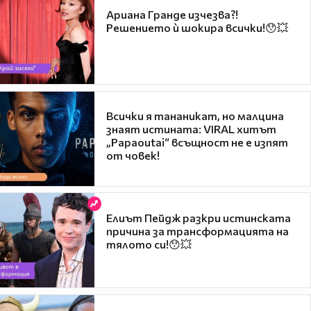
Ариана Гранде изчезва?!
Решението ѝ шокира всички!😯💥
Всички я тананикат, но малцина
знаят истината: VIRAL хитът
„Papaoutai“ всъщност не е изпят
от човек!
Елиът Пейдж разкри истинската
причина за трансформацията на
тялото си!😯💥