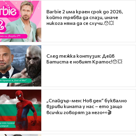
Barbie 2 има краен срок до 2026,
който трябва да спази, иначе
никога няма да се случи.😯💥
След тежка контузия: Дейв
Батиста е новият Кратос!😯💥
„Спайдър-мен: Нов ден“ буквално
взриви кината у нас – ето защо
всички говорят за него👀🎬