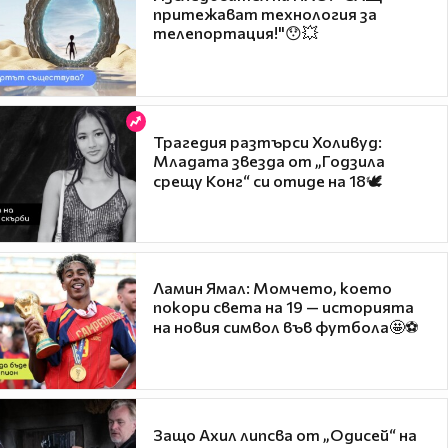
притежават технология за
телепортация!"😯💥
Трагедия разтърси Холивуд:
Младата звезда от „Годзила
срещу Конг“ си отиде на 18🕊️
Ламин Ямал: Момчето, което
покори света на 19 — историята
на новия символ във футбола🤩⚽
Защо Ахил липсва от „Одисей“ на