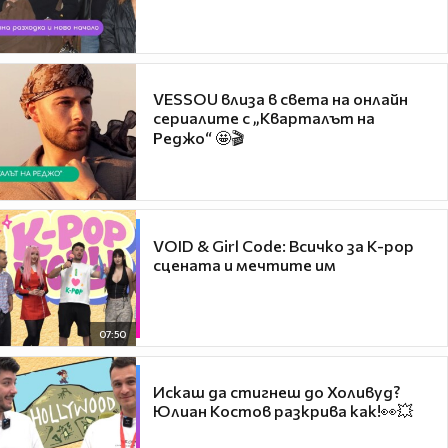
VESSOU влиза в света на онлайн
сериалите с „Кварталът на
Реджо“ 🤩🎬
VOID & Girl Code: Всичко за K-pop
сцената и мечтите им
07:50
Искаш да стигнеш до Холивуд?
Юлиан Костов разкрива как!👀💥