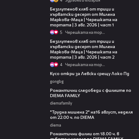
16:02
Безглутенов хляб от трици и
хърватски десерт от Милена
Маркова-Маца | Черешката на
тортата | 3 авг. 2026 | част 1
5
Черешката на тортата
15:35
Безглутенов хляб от трици и
хърватски десерт от Милена
Маркова-Маца | Черешката на
тортата | 3 авг. 2026 | част 2
4
Черешката на тортата
01:07
Кусо откри за Левски срещу Локо Пд
gongbg
00:31
Романтични следобеди с филмите по
DIEMA FAMILY
diemafamily
00:31
"Трудна мишена 2" на16 август, неделя
от 22.00 ч. по DIEMA
diema
00:36
Романтични филми от 18.00 ч. в
събота и неделя по DIEMA FAMILY