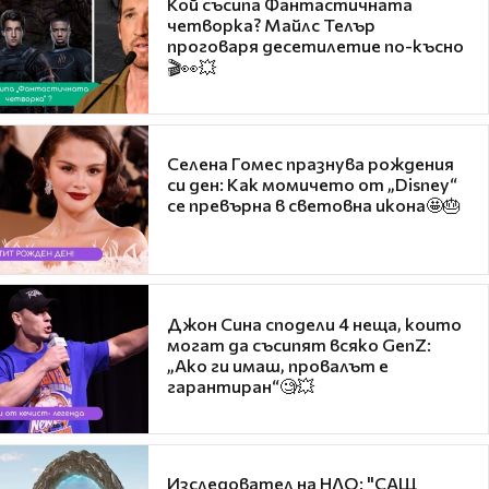
Кой съсипа Фантастичната
четворка? Майлс Телър
проговаря десетилетие по-късно
🎬👀💥
Селена Гомес празнува рождения
си ден: Как момичето от „Disney“
се превърна в световна икона🤩🎂
Джон Сина сподели 4 неща, които
могат да съсипят всяко GenZ:
„Ако ги имаш, провалът е
гарантиран“🧐💥
Изследовател на НЛО: "САЩ