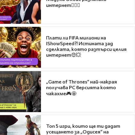
интернет❤️‍🔥🔥
Плати ли FIFA милиони на
IShowSpeed?! Истината зад
сделката, която разтърси целия
интернет🤑💥
„Game of Thrones“ най-накрая
получава PC версията която
чакахме🎮🤩
Топ 5 игри, които ще ти дадат
усещането за „Одисея“ на