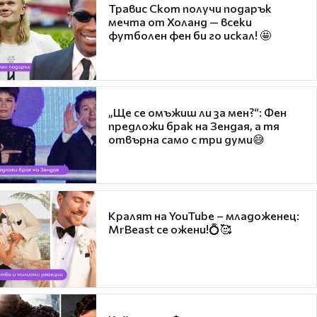
Травис Скот получи подарък
мечта от Холанд — всеки
футболен фен би го искал! 🤩
„Ще се омъжиш ли за мен?“: Фен
предложи брак на Зендая, а тя
отвърна само с три думи😅
Кралят на YouTube – младоженец:
MrBeast се ожени!💍🥰