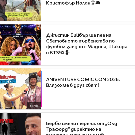
Кристофър Нолан🤩🎮
Джъстин Бийбър ще пее на
Световното първенство по
футбол заедно с Мадона, Шакира
и BTS!⚽🤩
ANIVENTURE COMIC CON 2026:
Влязохме в друг свят!
08:16
Бербо смени терена: от „Олд
Трафорд“ директно на
театралната сцена👀⚽