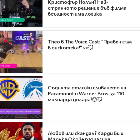
Кристофър Нолън? Най-
странното решение във филма
всъщност има логика
Theo в The Voice Cast: "Правен съм
в дискотека!" 👀💥
Съдията отложи сливането на
Paramount и Warner Bros. за 110
милиарда долара!😯💥
Любов или скандал? Карди Би и
Мадука Окойе разпалиха