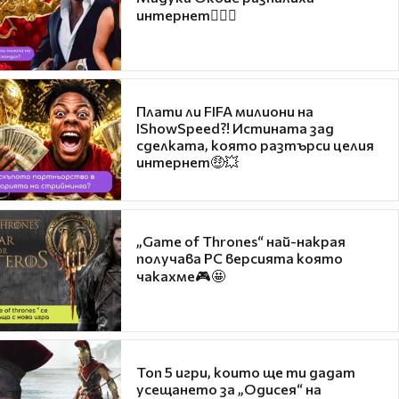
интернет❤️‍🔥🔥
Плати ли FIFA милиони на
IShowSpeed?! Истината зад
сделката, която разтърси целия
интернет🤑💥
„Game of Thrones“ най-накрая
получава PC версията която
чакахме🎮🤩
Топ 5 игри, които ще ти дадат
усещането за „Одисея“ на