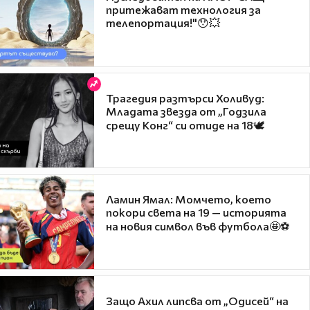
притежават технология за
телепортация!"😯💥
Трагедия разтърси Холивуд:
Младата звезда от „Годзила
срещу Конг“ си отиде на 18🕊️
Ламин Ямал: Момчето, което
покори света на 19 — историята
на новия символ във футбола🤩⚽
Защо Ахил липсва от „Одисей“ на