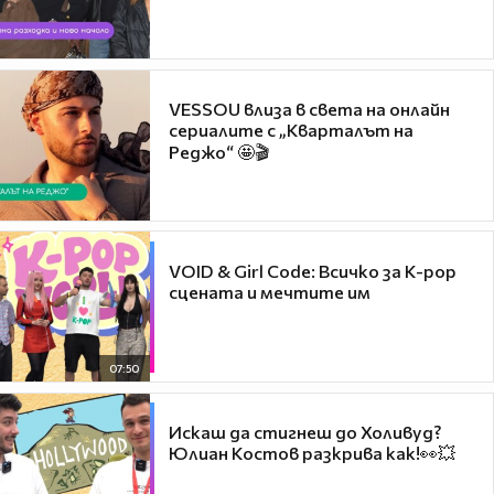
VESSOU влиза в света на онлайн
сериалите с „Кварталът на
Реджо“ 🤩🎬
VOID & Girl Code: Всичко за K-pop
сцената и мечтите им
07:50
Искаш да стигнеш до Холивуд?
Юлиан Костов разкрива как!👀💥