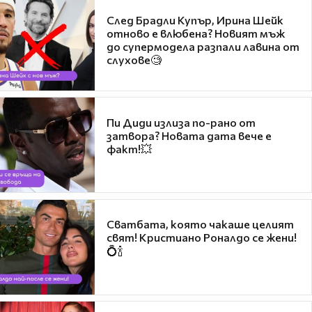
След Брадли Купър, Ирина Шейк
отново е влюбена? Новият мъж
до супермодела разпали лавина от
слухове🧐
Пи Диди излиза по-рано от
затвора? Новата дата вече е
факт!💥
Сватбата, която чакаше целият
свят! Кристиано Роналдо се жени!
💍🍾