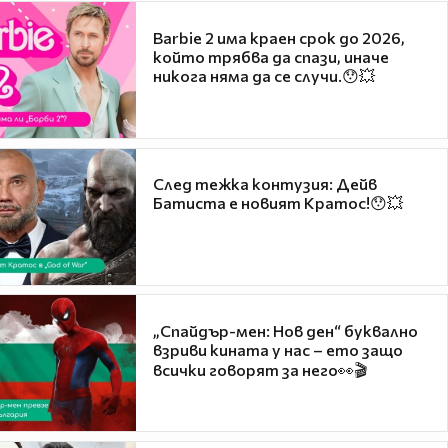
Barbie 2 има краен срок до 2026,
който трябва да спази, иначе
никога няма да се случи.😯💥
След тежка контузия: Дейв
Батиста е новият Кратос!😯💥
„Спайдър-мен: Нов ден“ буквално
взриви кината у нас – ето защо
всички говорят за него👀🎬