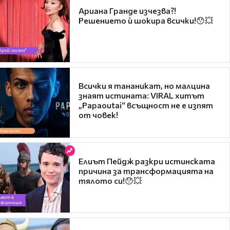
Ариана Гранде изчезва?!
Решението ѝ шокира всички!😯💥
Всички я тананикат, но малцина
знаят истината: VIRAL хитът
„Papaoutai“ всъщност не е изпят
от човек!
Елиът Пейдж разкри истинската
причина за трансформацията на
тялото си!😯💥