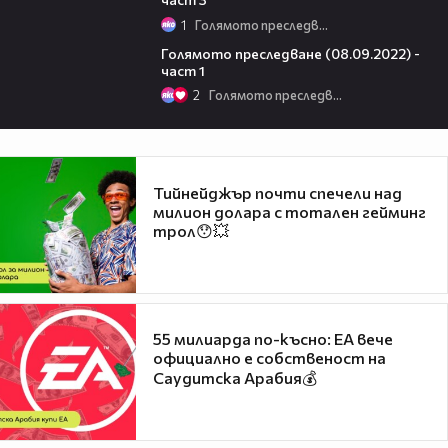
1
Голямото преследване
11:22
Голямото преследване (08.09.2022) -
част 1
2
Голямото преследване
Тийнейджър почти спечели над
милион долара с тотален гейминг
трол😯💥
55 милиарда по-късно: EA вече
официално е собственост на
Саудитска Арабия💰