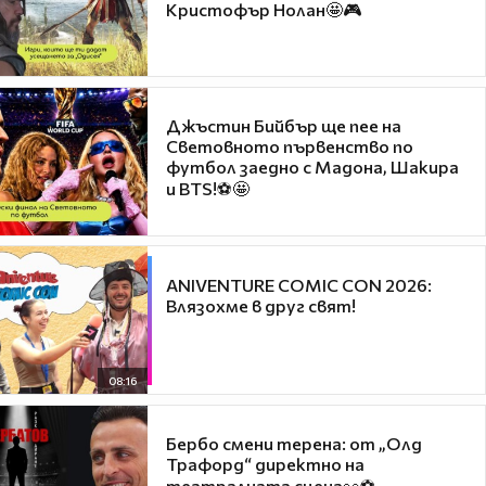
Кристофър Нолан🤩🎮
Джъстин Бийбър ще пее на
Световното първенство по
футбол заедно с Мадона, Шакира
и BTS!⚽🤩
ANIVENTURE COMIC CON 2026:
Влязохме в друг свят!
08:16
Бербо смени терена: от „Олд
Трафорд“ директно на
театралната сцена👀⚽