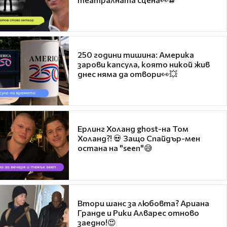
250 години тишина: Америка
зарови капсула, която никой жив
днес няма да отвори👀💥
Ерлинг Холанд ghost-на Том
Холанд?! 💀 Защо Спайдър-мен
остана на "seen"😅
Втори шанс за любовта? Ариана
Гранде и Рики Алварес отново
заедно!😍