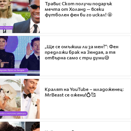
Травис Скот получи подарък
мечта от Холанд — всеки
футболен фен би го искал! 🤩
„Ще се омъжиш ли за мен?“: Фен
предложи брак на Зендая, а тя
отвърна само с три думи😅
Кралят на YouTube – младоженец:
MrBeast се ожени!💍🥰