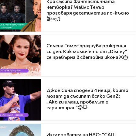
Кой съсипа Фантастичната
четворка? Майлс Телър
проговаря десетилетие по-късно
🎬👀💥
Селена Гомес празнува рождения
си ден: Как момичето от „Disney“
се превърна в световна икона🤩🎂
Джон Сина сподели 4 неща, които
могат да съсипят всяко GenZ:
„Ако ги имаш, провалът е
гарантиран“🧐💥
Изследовател на НЛО: "САЩ