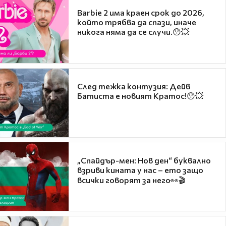
Barbie 2 има краен срок до 2026,
който трябва да спази, иначе
никога няма да се случи.😯💥
След тежка контузия: Дейв
Батиста е новият Кратос!😯💥
„Спайдър-мен: Нов ден“ буквално
взриви кината у нас – ето защо
всички говорят за него👀🎬