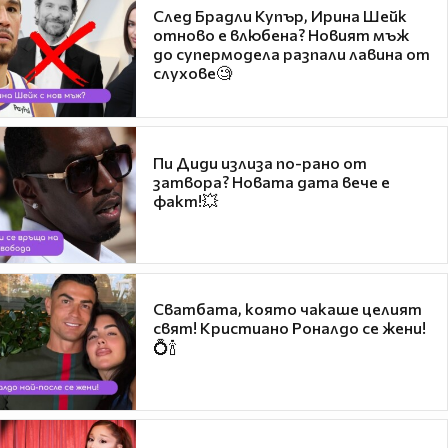
След Брадли Купър, Ирина Шейк
отново е влюбена? Новият мъж
до супермодела разпали лавина от
слухове🧐
Пи Диди излиза по-рано от
затвора? Новата дата вече е
факт!💥
Сватбата, която чакаше целият
свят! Кристиано Роналдо се жени!
💍🍾