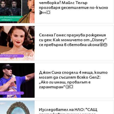
четворка? Майлс Телър
проговаря десетилетие по-късно
🎬👀💥
Селена Гомес празнува рождения
си ден: Как момичето от „Disney“
се превърна в световна икона🤩🎂
Джон Сина сподели 4 неща, които
могат да съсипят всяко GenZ:
„Ако ги имаш, провалът е
гарантиран“🧐💥
Изследовател на НЛО: "САЩ