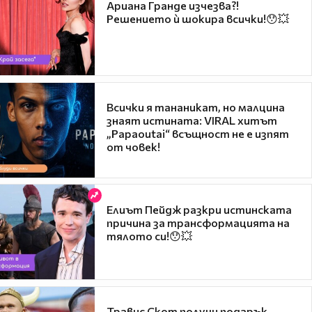
Ариана Гранде изчезва?!
Решението ѝ шокира всички!😯💥
Всички я тананикат, но малцина
знаят истината: VIRAL хитът
„Papaoutai“ всъщност не е изпят
от човек!
Елиът Пейдж разкри истинската
причина за трансформацията на
тялото си!😯💥
Травис Скот получи подарък