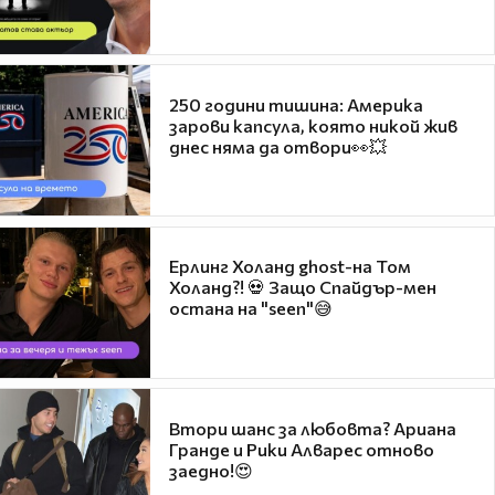
250 години тишина: Америка
зарови капсула, която никой жив
днес няма да отвори👀💥
Ерлинг Холанд ghost-на Том
Холанд?! 💀 Защо Спайдър-мен
остана на "seen"😅
Втори шанс за любовта? Ариана
Гранде и Рики Алварес отново
заедно!😍