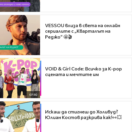
VESSOU влиза в света на онлайн
сериалите с „Кварталът на
Реджо“ 🤩🎬
VOID & Girl Code: Всичко за K-pop
сцената и мечтите им
07:50
Искаш да стигнеш до Холивуд?
Юлиан Костов разкрива как!👀💥