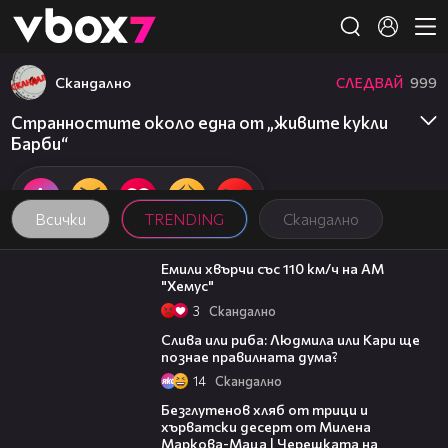
Member of
👾
Скандално
СЛЕДВАЙ
999
Странностите около една от „живите кукли
Барби“
Всички
TRENDING
Скандално
00:31
Емили хвърчи със 110 км/ч на АМ
"Хемус"
3
Скандално
03:35
Слива или риба: Людмила или Кари ще
познае правилната дума?
14
Скандално
15:35
Безглутенов хляб от трици и
хърватски десерт от Милена
Маркова-Маца | Черешката на