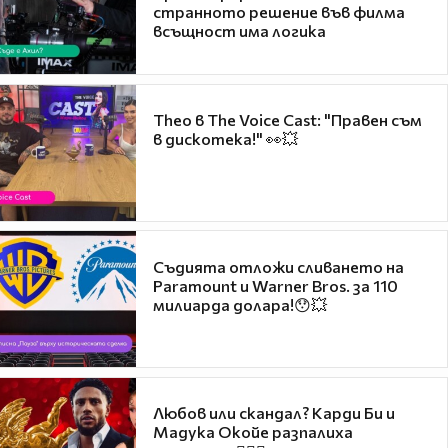
странното решение във филма
всъщност има логика
Theo в The Voice Cast: "Правен съм
в дискотека!" 👀💥
Съдията отложи сливането на
Paramount и Warner Bros. за 110
милиарда долара!😯💥
Любов или скандал? Карди Би и
Мадука Окойе разпалиха