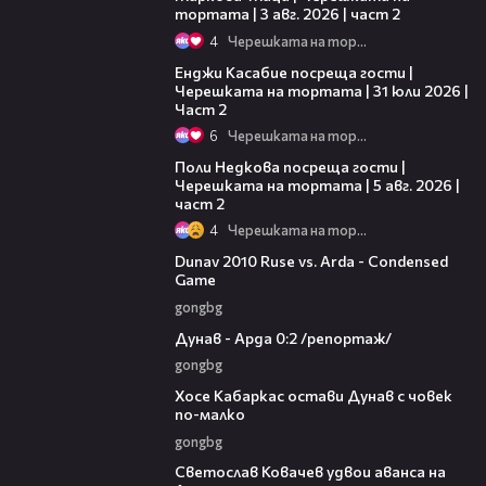
тортата | 3 авг. 2026 | част 2
4
Черешката на тортата
16:45
Енджи Касабие посреща гости |
Черешката на тортата | 31 юли 2026 |
Част 2
6
Черешката на тортата
13:03
Поли Недкова посреща гости |
Черешката на тортата | 5 авг. 2026 |
част 2
4
Черешката на тортата
20:01
Dunav 2010 Ruse vs. Arda - Condensed
Game
gongbg
06:10
Дунав - Арда 0:2 /репортаж/
gongbg
00:31
Хосе Кабаркас остави Дунав с човек
по-малко
gongbg
01:07
Светослав Ковачев удвои аванса на