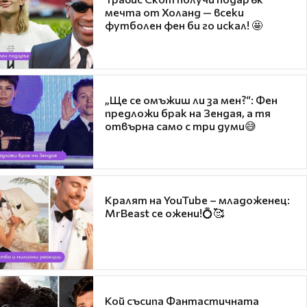
мечта от Холанд — всеки
футболен фен би го искал! 🤩
„Ще се омъжиш ли за мен?“: Фен
предложи брак на Зендая, а тя
отвърна само с три думи😅
Кралят на YouTube – младоженец:
MrBeast се ожени!💍🥰
Кой съсипа Фантастичната