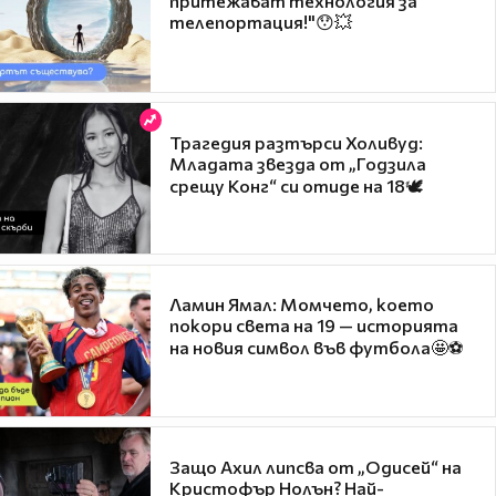
притежават технология за
телепортация!"😯💥
Трагедия разтърси Холивуд:
Младата звезда от „Годзила
срещу Конг“ си отиде на 18🕊️
Ламин Ямал: Момчето, което
покори света на 19 — историята
на новия символ във футбола🤩⚽
Защо Ахил липсва от „Одисей“ на
Кристофър Нолън? Най-