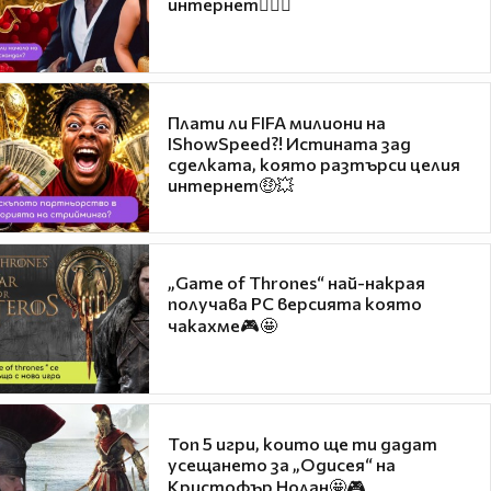
интернет❤️‍🔥🔥
Плати ли FIFA милиони на
IShowSpeed?! Истината зад
сделката, която разтърси целия
интернет🤑💥
„Game of Thrones“ най-накрая
получава PC версията която
чакахме🎮🤩
Топ 5 игри, които ще ти дадат
усещането за „Одисея“ на
Кристофър Нолан🤩🎮