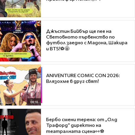
Джъстин Бийбър ще пее на
Световното първенство по
футбол заедно с Мадона, Шакира
и BTS!⚽🤩
ANIVENTURE COMIC CON 2026:
Влязохме в друг свят!
08:16
Бербо смени терена: от „Олд
Трафорд“ директно на
театралната сцена👀⚽