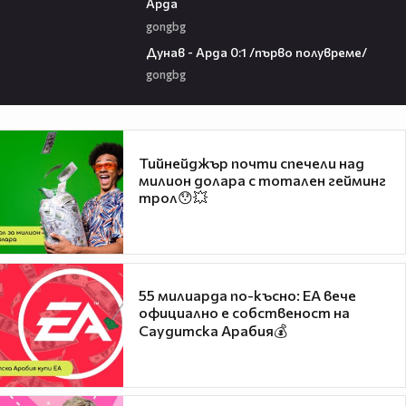
Арда
gongbg
03:00
Дунав - Арда 0:1 /първо полувреме/
gongbg
Тийнейджър почти спечели над
милион долара с тотален гейминг
трол😯💥
55 милиарда по-късно: EA вече
официално е собственост на
Саудитска Арабия💰