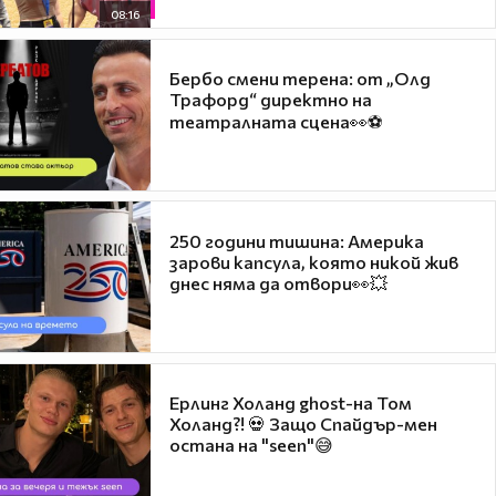
08:16
Бербо смени терена: от „Олд
Трафорд“ директно на
театралната сцена👀⚽
250 години тишина: Америка
зарови капсула, която никой жив
днес няма да отвори👀💥
Ерлинг Холанд ghost-на Том
Холанд?! 💀 Защо Спайдър-мен
остана на "seen"😅