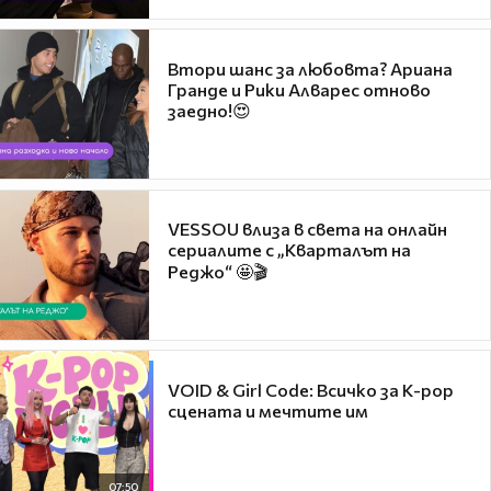
Втори шанс за любовта? Ариана
Гранде и Рики Алварес отново
заедно!😍
VESSOU влиза в света на онлайн
сериалите с „Кварталът на
Реджо“ 🤩🎬
VOID & Girl Code: Всичко за K-pop
сцената и мечтите им
07:50