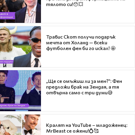
тялото си!😯💥
Травис Скот получи подарък
мечта от Холанд — всеки
футболен фен би го искал! 🤩
„Ще се омъжиш ли за мен?“: Фен
предложи брак на Зендая, а тя
отвърна само с три думи😅
Кралят на YouTube – младоженец:
MrBeast се ожени!💍🥰