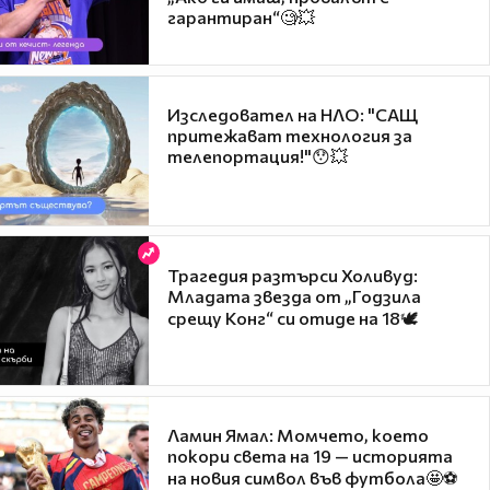
гарантиран“🧐💥
Изследовател на НЛО: "САЩ
притежават технология за
телепортация!"😯💥
Трагедия разтърси Холивуд:
Младата звезда от „Годзила
срещу Конг“ си отиде на 18🕊️
Ламин Ямал: Момчето, което
покори света на 19 — историята
на новия символ във футбола🤩⚽