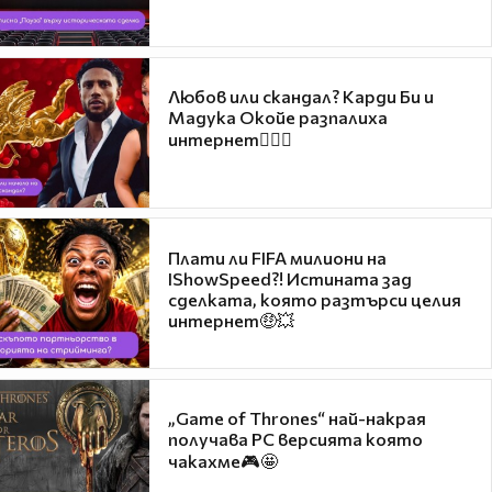
Любов или скандал? Карди Би и
Мадука Окойе разпалиха
интернет❤️‍🔥🔥
Плати ли FIFA милиони на
IShowSpeed?! Истината зад
сделката, която разтърси целия
интернет🤑💥
„Game of Thrones“ най-накрая
получава PC версията която
чакахме🎮🤩