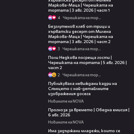
Маркова-Маца | Черешката на
тортата | 3 авг. 2026 | част 1
4
Черешката на тортата
15:35
Безглутенов хляб от трици и
хърватски десерт от Милена
Маркова-Маца | Черешката на
тортата | 3 авг. 2026 | част 2
3
Черешката на тортата
13:03
Поли Недкова посреща гости |
Черешката на тортата | 5 авг. 2026 |
част 2
2
Черешката на тортата
00:43
Публикуваха невиждани кадри на
Слънцето с най-детайлните
изображения досега
Новините на NOVA
02:19
Прогноза за времето | Обедна емисия |
6 авг. 2026
Новините на NOVA
01:12
Има задържани младежи, които се