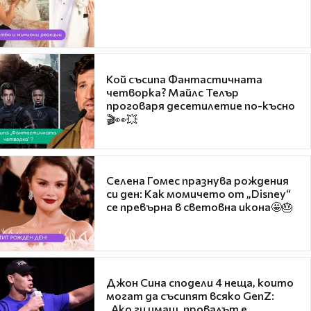
Кой съсипа Фантастичната
четворка? Майлс Телър
проговаря десетилетие по-късно
🎬👀💥
Селена Гомес празнува рождения
си ден: Как момичето от „Disney“
се превърна в световна икона🤩🎂
Джон Сина сподели 4 неща, които
могат да съсипят всяко GenZ:
„Ако ги имаш, провалът е