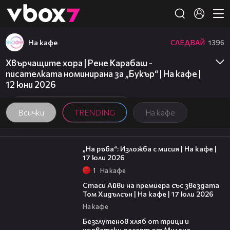
Member of
👾
На кафе
СЛЕДВАЙ
1396
Хвърчащите хора | Рене Карабаш -
писателката номинирана за „Букър“ | На кафе |
12 юни 2026
Всички
TRENDING
На кафе
09:09
„На ръба“: Изложба с мисия | На кафе |
17 юли 2026
1
На кафе
02:58
Стаси Айви на премиера със звездата
Том Хидълсън | На кафе | 17 юли 2026
На кафе
16:02
Безглутенов хляб от трици и
хърватски десерт от Милена