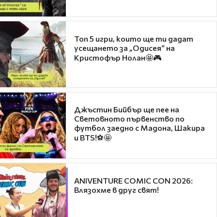
Топ 5 игри, които ще ти дадат
усещането за „Одисея“ на
Кристофър Нолан🤩🎮
Джъстин Бийбър ще пее на
Световното първенство по
футбол заедно с Мадона, Шакира
и BTS!⚽🤩
ANIVENTURE COMIC CON 2026:
Влязохме в друг свят!