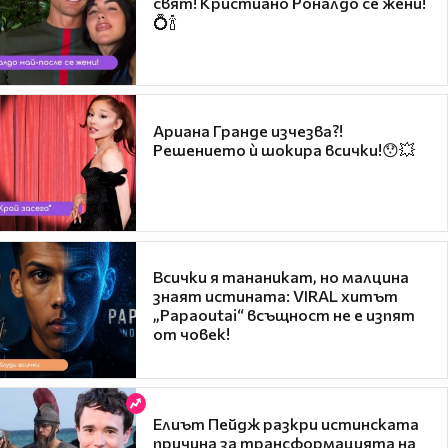
свят! Кристиано Роналдо се жени!
💍🍾
Ариана Гранде изчезва?!
Решението ѝ шокира всички!😯💥
Всички я тананикат, но малцина
знаят истината: VIRAL хитът
„Papaoutai“ всъщност не е изпят
от човек!
Елиът Пейдж разкри истинската
причина за трансформацията на