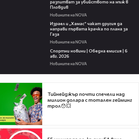
разпитват за убийството на мъж в
Пловдив
Новините на NOVA
01:31
Израел и „Хамас“ чакат другия да
направи първата крачка по плана за
Газа
Новините на NOVA
04:47
Спортни новини | Обедна емисия | 6
aвг. 2026
Новините на NOVA
Тийнейджър почти спечели над
милион долара с тотален гейминг
трол😯💥