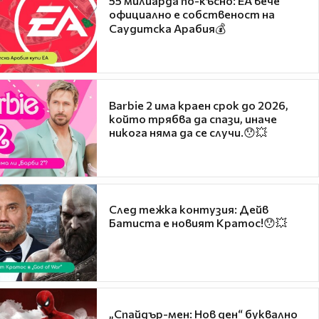
55 милиарда по-късно: EA вече
официално е собственост на
Саудитска Арабия💰
Barbie 2 има краен срок до 2026,
който трябва да спази, иначе
никога няма да се случи.😯💥
След тежка контузия: Дейв
Батиста е новият Кратос!😯💥
„Спайдър-мен: Нов ден“ буквално