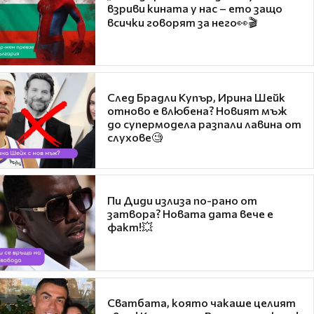
взриви кината у нас – ето защо
всички говорят за него👀🎬
След Брадли Купър, Ирина Шейк
отново е влюбена? Новият мъж
до супермодела разпали лавина от
слухове🧐
Пи Диди излиза по-рано от
затвора? Новата дата вече е
факт!💥
Сватбата, която чакаше целият