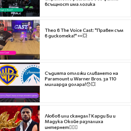
всъщност има логика
Theo в The Voice Cast: "Правен съм
в дискотека!" 👀💥
Съдията отложи сливането на
Paramount и Warner Bros. за 110
милиарда долара!😯💥
Любов или скандал? Карди Би и
Мадука Окойе разпалиха
интернет❤️‍🔥🔥