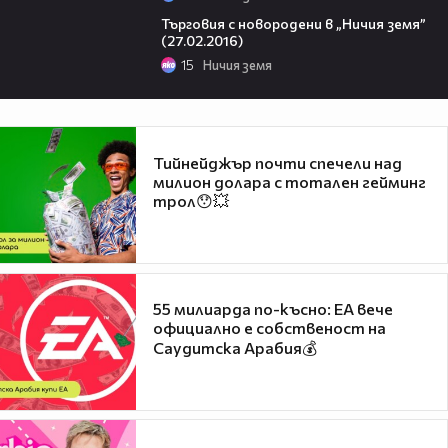
47:38
Търговия с новородени в „Ничия земя”
(27.02.2016)
15
Ничия земя
Тийнейджър почти спечели над
милион долара с тотален гейминг
трол😯💥
55 милиарда по-късно: EA вече
официално е собственост на
Саудитска Арабия💰