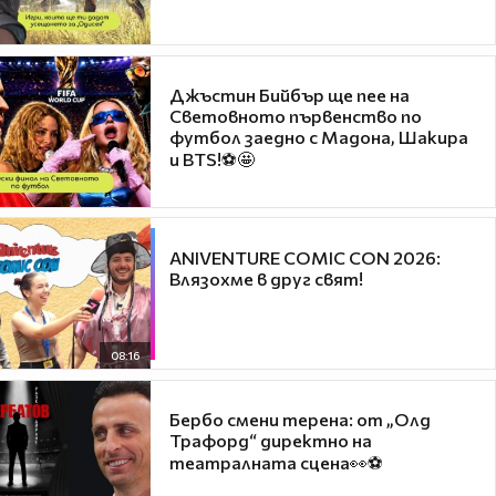
Джъстин Бийбър ще пее на
Световното първенство по
футбол заедно с Мадона, Шакира
и BTS!⚽🤩
ANIVENTURE COMIC CON 2026:
Влязохме в друг свят!
08:16
Бербо смени терена: от „Олд
Трафорд“ директно на
театралната сцена👀⚽