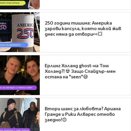
250 години тишина: Америка
зарови капсула, която никой жив
днес няма да отвори👀💥
Ерлинг Холанд ghost-на Том
Холанд?! 💀 Защо Спайдър-мен
остана на "seen"😅
Втори шанс за любовта? Ариана
Гранде и Рики Алварес отново
заедно!😍