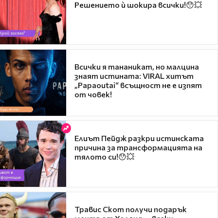
Решението ѝ шокира всички!😯💥
Всички я тананикат, но малцина
знаят истината: VIRAL хитът
„Papaoutai“ всъщност не е изпят
от човек!
Елиът Пейдж разкри истинската
причина за трансформацията на
тялото си!😯💥
Травис Скот получи подарък