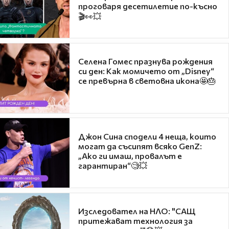
проговаря десетилетие по-късно
🎬👀💥
Селена Гомес празнува рождения
си ден: Как момичето от „Disney“
се превърна в световна икона🤩🎂
Джон Сина сподели 4 неща, които
могат да съсипят всяко GenZ:
„Ако ги имаш, провалът е
гарантиран“🧐💥
Изследовател на НЛО: "САЩ
притежават технология за