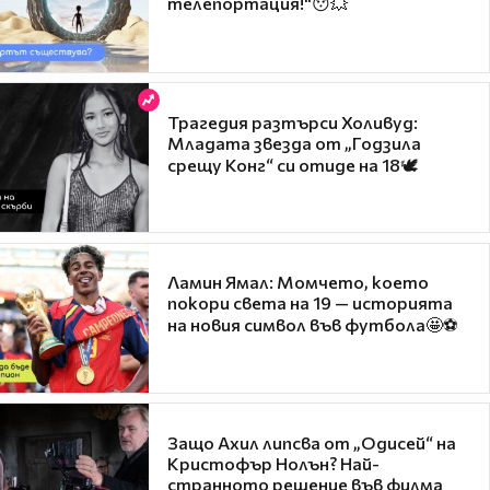
телепортация!"😯💥
Трагедия разтърси Холивуд:
Младата звезда от „Годзила
срещу Конг“ си отиде на 18🕊️
Ламин Ямал: Момчето, което
покори света на 19 — историята
на новия символ във футбола🤩⚽
Защо Ахил липсва от „Одисей“ на
Кристофър Нолън? Най-
странното решение във филма