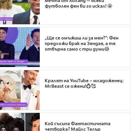
мечта от Холанд — всеки
футболен фен би го искал! 🤩
„Ще се омъжиш ли за мен?“: Фен
предложи брак на Зендая, а тя
отвърна само с три думи😅
Кралят на YouTube – младоженец:
MrBeast се ожени!💍🥰
Кой съсипа Фантастичната
четворка? Майлс Телър