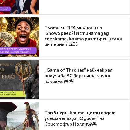
Плати ли FIFA милиони на
IShowSpeed?! Истината зад
сделката, която разтърси целия
интернет🤑💥
„Game of Thrones“ най-накрая
получава PC версията която
чакахме🎮🤩
Топ 5 игри, които ще ти дадат
усещането за „Одисея“ на
Кристофър Нолан🤩🎮