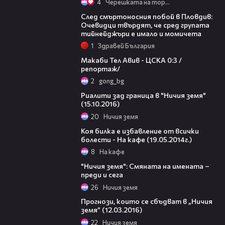
4
Черешката на тортата
09:32
След смъртоносния побой в Пловдив:
Очевидци твърдят, че сред групата
тийнейджъри е имало и момичета
1
Здравей България
09:11
Макаби Тел Авив - ЦСКА 0:3 /
репортаж/
2
gong_bg
44:46
Риалити зад граница в "Ничия земя"
(15.10.2016)
20
Ничия земя
49:03
Коя билка е избавление от всички
болести - На кафе (19.05.2014г.)
8
На кафе
19:08
"Ничия земя": Смяната на имената –
преди и сега
26
Ничия земя
46:00
Прогнози, които се сбъдват в „Ничия
земя” (12.03.2016)
22
Ничия земя