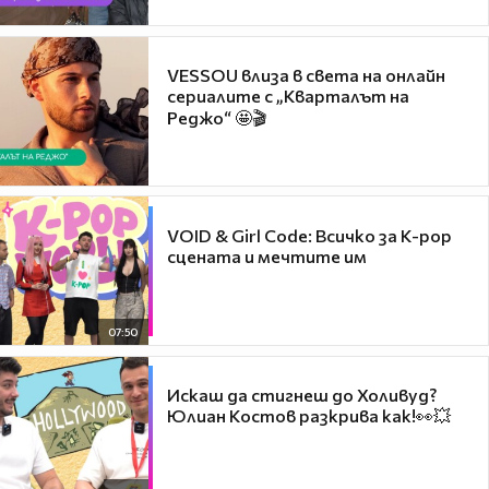
VESSOU влиза в света на онлайн
сериалите с „Кварталът на
Реджо“ 🤩🎬
VOID & Girl Code: Всичко за K-pop
сцената и мечтите им
07:50
Искаш да стигнеш до Холивуд?
Юлиан Костов разкрива как!👀💥