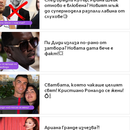
отново е влюбена? Новият мъж
до супермодела разпали лавина от
слухове🧐
Пи Диди излиза по-рано от
затвора? Новата дата вече е
факт!💥
Сватбата, която чакаше целият
свят! Кристиано Роналдо се жени!
💍🍾
Ариана Гранде изчезва?!