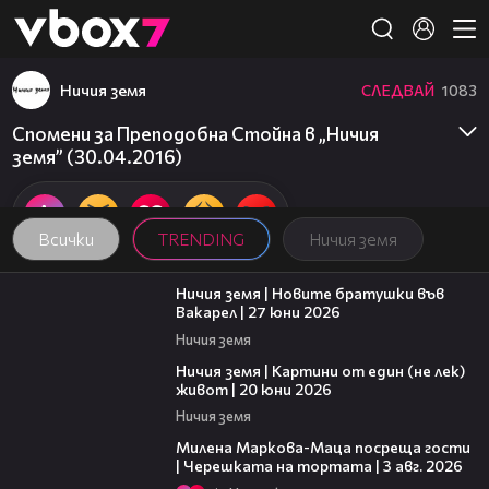
Member of
👾
Ничия земя
СЛЕДВАЙ
1083
Спомени за Преподобна Стойна в „Ничия
земя” (30.04.2016)
Всички
TRENDING
Ничия земя
47:07
Ничия земя | Новите братушки във
Вакарел | 27 юни 2026
Ничия земя
43:49
Ничия земя | Картини от един (не лек)
живот | 20 юни 2026
Ничия земя
20:17
Милена Маркова-Маца посреща гости
| Черешката на тортата | 3 авг. 2026