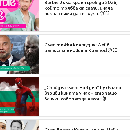
Barbie 2 има краен срок до 2026,
който трябва да спази, иначе
никога няма да се случи.😯💥
След тежка контузия: Дейв
Батиста е новият Кратос!😯💥
„Спайдър-мен: Нов ден“ буквално
взриви кината у нас – ето защо
всички говорят за него👀🎬
След Брадли Купър, Ирина Шейк