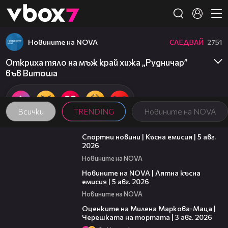
Member of
👾
Новините на NOVA
СЛЕДВАЙ
2751
Откриха тяло на мъж край хижа „Рудничар”
във Витоша
Всички
TRENDING
Новините на NOVA
03:37
Спортни новини | Късна емисия | 5 авг.
2026
Новините на NOVA
20:06
Новините на NOVA | Лятна късна
емисия | 5 авг. 2026
Новините на NOVA
14:06
Оценките на Милена Маркова-Маца |
Черешката на тортата | 3 авг. 2026