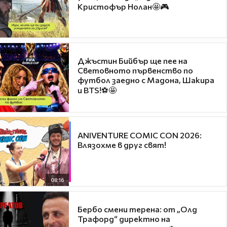
Кристофър Нолан🤩🎮
Джъстин Бийбър ще пее на
Световното първенство по
футбол заедно с Мадона, Шакира
и BTS!⚽🤩
ANIVENTURE COMIC CON 2026:
Влязохме в друг свят!
08:16
Бербо смени терена: от „Олд
Трафорд“ директно на