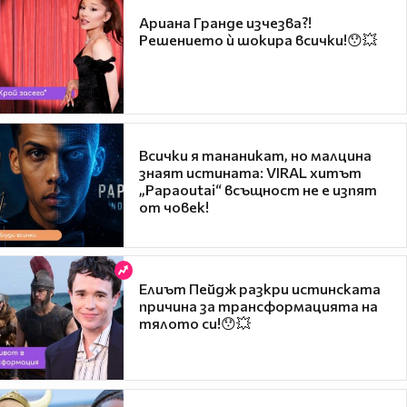
Ариана Гранде изчезва?!
Решението ѝ шокира всички!😯💥
Всички я тананикат, но малцина
знаят истината: VIRAL хитът
„Papaoutai“ всъщност не е изпят
от човек!
Елиът Пейдж разкри истинската
причина за трансформацията на
тялото си!😯💥