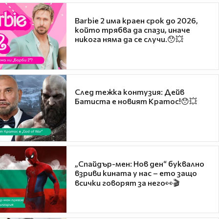
Barbie 2 има краен срок до 2026,
който трябва да спази, иначе
никога няма да се случи.😯💥
След тежка контузия: Дейв
Батиста е новият Кратос!😯💥
„Спайдър-мен: Нов ден“ буквално
взриви кината у нас – ето защо
всички говорят за него👀🎬