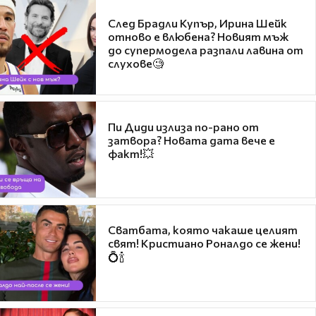
След Брадли Купър, Ирина Шейк
отново е влюбена? Новият мъж
до супермодела разпали лавина от
слухове🧐
Пи Диди излиза по-рано от
затвора? Новата дата вече е
факт!💥
Сватбата, която чакаше целият
свят! Кристиано Роналдо се жени!
💍🍾