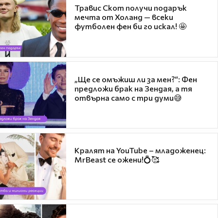
Травис Скот получи подарък
мечта от Холанд — всеки
футболен фен би го искал! 🤩
„Ще се омъжиш ли за мен?“: Фен
предложи брак на Зендая, а тя
отвърна само с три думи😅
Кралят на YouTube – младоженец:
MrBeast се ожени!💍🥰