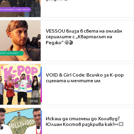
VESSOU влиза в света на онлайн
сериалите с „Кварталът на
Реджо“ 🤩🎬
VOID & Girl Code: Всичко за K-pop
сцената и мечтите им
07:50
Искаш да стигнеш до Холивуд?
Юлиан Костов разкрива как!👀💥