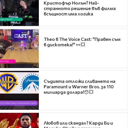
Кристофър Нолън? Най-
странното решение във филма
всъщност има логика
Theo в The Voice Cast: "Правен съм
в дискотека!" 👀💥
Съдията отложи сливането на
Paramount и Warner Bros. за 110
милиарда долара!😯💥
Любов или скандал? Карди Би и