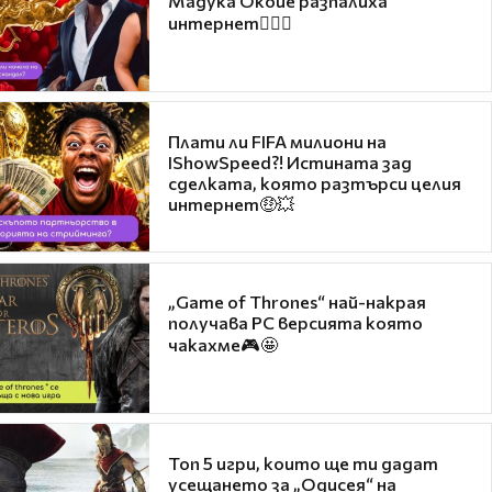
Мадука Окойе разпалиха
интернет❤️‍🔥🔥
Плати ли FIFA милиони на
IShowSpeed?! Истината зад
сделката, която разтърси целия
интернет🤑💥
„Game of Thrones“ най-накрая
получава PC версията която
чакахме🎮🤩
Топ 5 игри, които ще ти дадат
усещането за „Одисея“ на