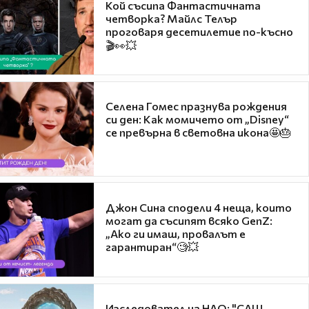
Кой съсипа Фантастичната
четворка? Майлс Телър
проговаря десетилетие по-късно
🎬👀💥
Селена Гомес празнува рождения
си ден: Как момичето от „Disney“
се превърна в световна икона🤩🎂
Джон Сина сподели 4 неща, които
могат да съсипят всяко GenZ:
„Ако ги имаш, провалът е
гарантиран“🧐💥
Изследовател на НЛО: "САЩ