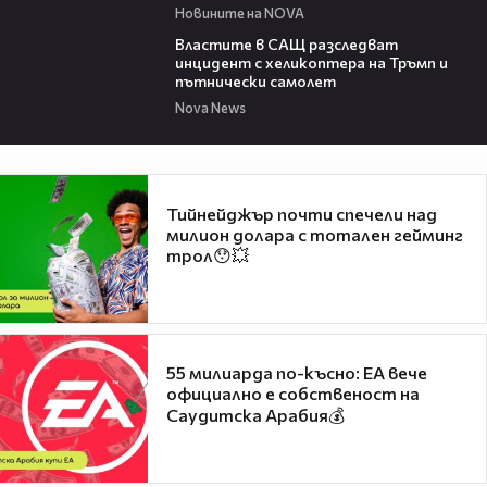
Новините на NOVA
00:39
Властите в САЩ разследват
инцидент с хеликоптера на Тръмп и
пътнически самолет
Nova News
Тийнейджър почти спечели над
милион долара с тотален гейминг
трол😯💥
55 милиарда по-късно: EA вече
официално е собственост на
Саудитска Арабия💰