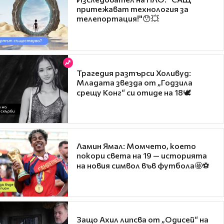
притежават технология за
телепортация!"😯💥
Трагедия разтърси Холивуд:
Младата звезда от „Годзила
срещу Конг“ си отиде на 18🕊️
Ламин Ямал: Момчето, което
покори света на 19 — историята
на новия символ във футбола🤩⚽
Защо Ахил липсва от „Одисей“ на