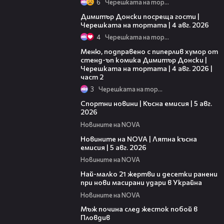
6
Черешката на тортата
17:43
Димитър Донски посреща гости |
Черешката на тортата | 4 авг. 2026
4
Черешката на тортата
17:08
Меню, подправено с пиперлив хумор от
стенд-ъп комика Димитър Донски |
Черешката на тортата | 4 авг. 2026 |
част 2
3
Черешката на тортата
03:37
Спортни новини | Късна емисия | 5 авг.
2026
Новините на NOVA
20:06
Новините на NOVA | Лятна късна
емисия | 5 авг. 2026
Новините на NOVA
01:14
Най-малко 21 жертви и десетки ранени
при нови масирани удари в Украйна
Новините на NOVA
01:06
Мъж почина след жесток побой в
Пловдив