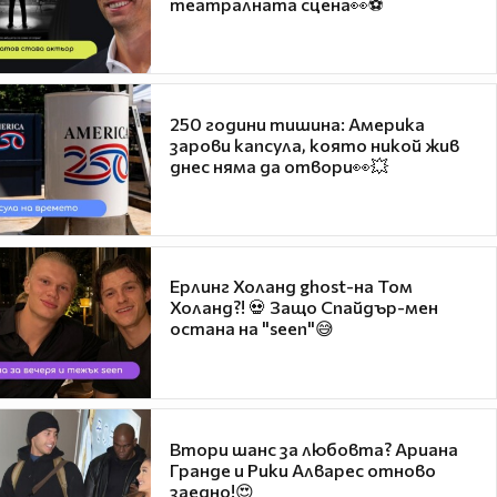
театралната сцена👀⚽
250 години тишина: Америка
зарови капсула, която никой жив
днес няма да отвори👀💥
Ерлинг Холанд ghost-на Том
Холанд?! 💀 Защо Спайдър-мен
остана на "seen"😅
Втори шанс за любовта? Ариана
Гранде и Рики Алварес отново
заедно!😍