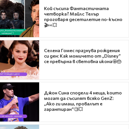
Кой съсипа Фантастичната
четворка? Майлс Телър
проговаря десетилетие по-късно
🎬👀💥
Селена Гомес празнува рождения
си ден: Как момичето от „Disney“
се превърна в световна икона🤩🎂
Джон Сина сподели 4 неща, които
могат да съсипят всяко GenZ:
„Ако ги имаш, провалът е
гарантиран“🧐💥