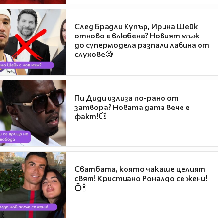
След Брадли Купър, Ирина Шейк
отново е влюбена? Новият мъж
до супермодела разпали лавина от
слухове🧐
Пи Диди излиза по-рано от
затвора? Новата дата вече е
факт!💥
Сватбата, която чакаше целият
свят! Кристиано Роналдо се жени!
💍🍾