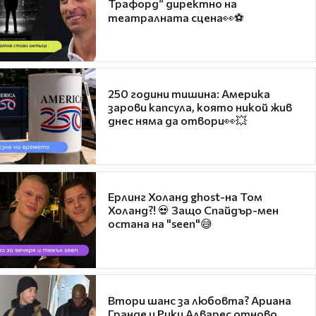
Трафорд“ директно на
театралната сцена👀⚽
250 години тишина: Америка
зарови капсула, която никой жив
днес няма да отвори👀💥
Ерлинг Холанд ghost-на Том
Холанд?! 💀 Защо Спайдър-мен
остана на "seen"😅
Втори шанс за любовта? Ариана
Гранде и Рики Алварес отново