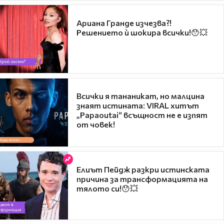
Ариана Гранде изчезва?!
Решението ѝ шокира всички!😯💥
Всички я тананикат, но малцина
знаят истината: VIRAL хитът
„Papaoutai“ всъщност не е изпят
от човек!
Елиът Пейдж разкри истинската
причина за трансформацията на
тялото си!😯💥