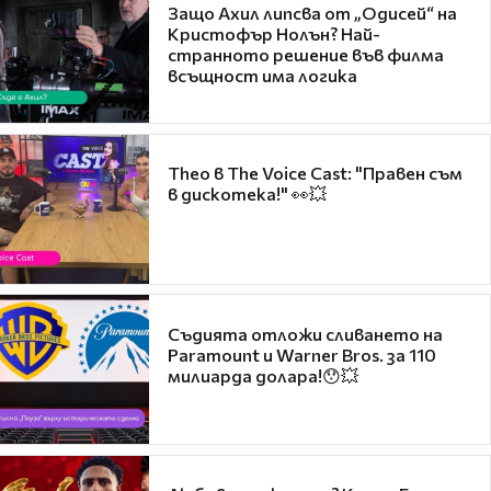
Защо Ахил липсва от „Одисей“ на
Кристофър Нолън? Най-
странното решение във филма
всъщност има логика
Theo в The Voice Cast: "Правен съм
в дискотека!" 👀💥
Съдията отложи сливането на
Paramount и Warner Bros. за 110
милиарда долара!😯💥