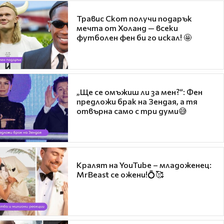
Травис Скот получи подарък
мечта от Холанд — всеки
футболен фен би го искал! 🤩
„Ще се омъжиш ли за мен?“: Фен
предложи брак на Зендая, а тя
отвърна само с три думи😅
Кралят на YouTube – младоженец:
MrBeast се ожени!💍🥰