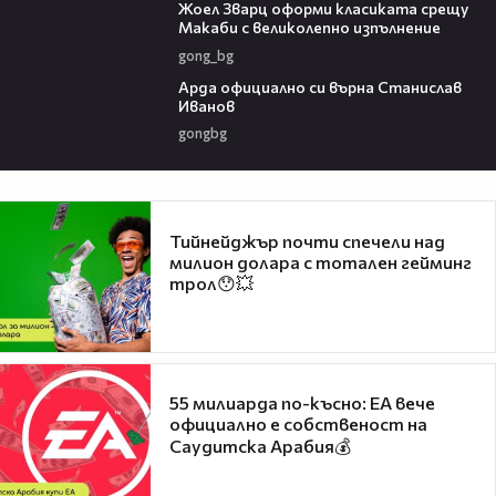
Жоел Зварц оформи класиката срещу
Макаби с великолепно изпълнение
gong_bg
00:19
Арда официално си върна Станислав
Иванов
gongbg
Тийнейджър почти спечели над
милион долара с тотален гейминг
трол😯💥
55 милиарда по-късно: EA вече
официално е собственост на
Саудитска Арабия💰