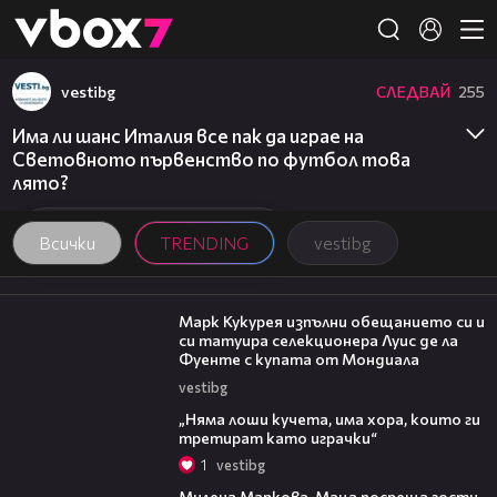
Member of
👾
vestibg
СЛЕДВАЙ
255
Има ли шанс Италия все пак да играе на
Световното първенство по футбол това
лято?
Всички
TRENDING
vestibg
00:54
Марк Кукурея изпълни обещанието си и
си татуира селекционера Луис де ла
Фуенте с купата от Мондиала
vestibg
36:08
„Няма лоши кучета, има хора, които ги
третират като играчки“
1
vestibg
20:17
Милена Маркова-Маца посреща гости