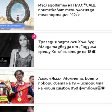
Изследовател на НЛО: "САЩ
притежават технология за
телепортация!"😯💥
Трагедия разтърси Холивуд:
Младата звезда от „Годзила
срещу Конг“ си отиде на 18🕊️
Ламин Ямал: Момчето, което
покори света на 19 — историята
на новия символ във футбола🤩⚽