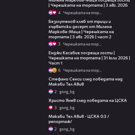
| Черешката на тортата | 3 авг. 2026
4
Черешката на тортата
15:35
Безглутенов хляб от трици и
хърватски десерт от Милена
Маркова-Маца | Черешката на
тортата | 3 авг. 2026 | част 2
3
Черешката на тортата
10:44
Енджи Касабие посреща гости |
Черешката на тортата | 31 юли 2026 |
Част 1
6
Черешката на тортата
03:43
Стефано Сенси след победата над
Макаби Тел Авив
2
gong_bg
05:52
Христо Янев след победата на ЦСКА
3
gong_bg
09:11
Макаби Тел Авив - ЦСКА 0:3 /
репортаж/
2
gong_bg
01:29