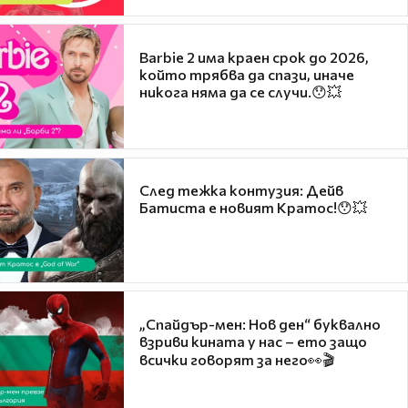
Barbie 2 има краен срок до 2026,
който трябва да спази, иначе
никога няма да се случи.😯💥
След тежка контузия: Дейв
Батиста е новият Кратос!😯💥
„Спайдър-мен: Нов ден“ буквално
взриви кината у нас – ето защо
всички говорят за него👀🎬