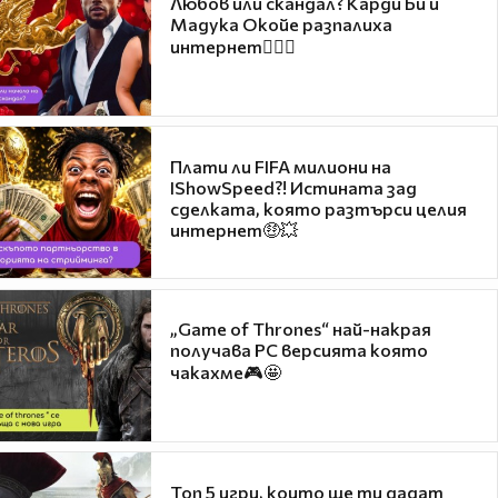
Любов или скандал? Карди Би и
Мадука Окойе разпалиха
интернет❤️‍🔥🔥
Плати ли FIFA милиони на
IShowSpeed?! Истината зад
сделката, която разтърси целия
интернет🤑💥
„Game of Thrones“ най-накрая
получава PC версията която
чакахме🎮🤩
Топ 5 игри, които ще ти дадат