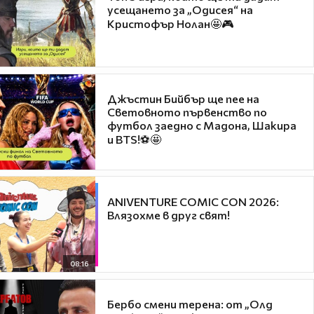
усещането за „Одисея“ на
Кристофър Нолан🤩🎮
Джъстин Бийбър ще пее на
Световното първенство по
футбол заедно с Мадона, Шакира
и BTS!⚽🤩
ANIVENTURE COMIC CON 2026:
Влязохме в друг свят!
08:16
Бербо смени терена: от „Олд