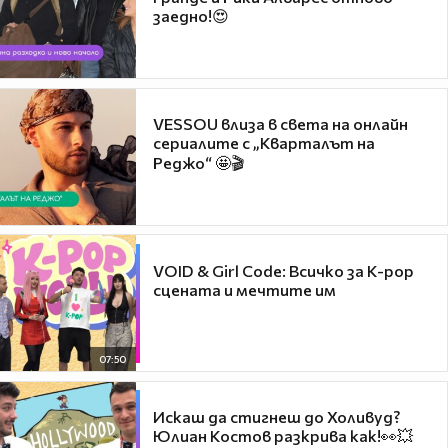
заедно!😍
VESSOU влиза в света на онлайн
сериалите с „Кварталът на
Реджо“ 🤩🎬
VOID & Girl Code: Всичко за K-pop
сцената и мечтите им
07:50
Искаш да стигнеш до Холивуд?
Юлиан Костов разкрива как!👀💥