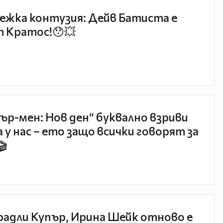
ежка контузия: Дейв Батиста е
 Кратос!😯💥
ър-мен: Нов ден“ буквално взриви
 у нас – ето защо всички говорят за
🎬
радли Купър, Ирина Шейк отново е