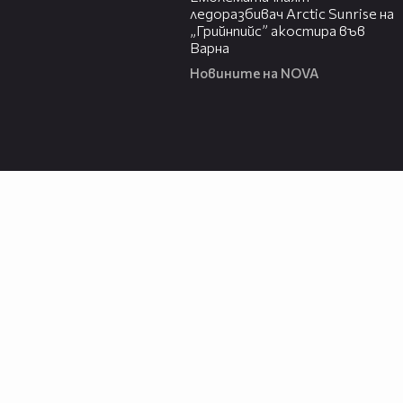
ледоразбивач Arctic Sunrise на
„Грийнпийс” акостира във
Варна
Новините на NOVA