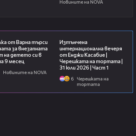
Новините на NOVA
03:09
18:07
лка от Варна търси
Изтънчена
ната за внезапната
интернационална вечеря
 на детето си в
от Енджи Касабие |
на 9 месец
Черешката на тортата |
31 юли 2026 | Част 1
Новините на NOVA
6
Черешката на
тортата