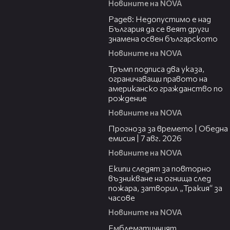
Новините на NOVA
07:54
Радев: Недопустимо е над
България да се веят други
знамена освен българското
Новините на NOVA
01:24
Тръмп подписа два указа,
ограничаващи правото на
американско гражданство по
рождение
Новините на NOVA
02:23
Прогноза за времето | Обедна
емисия | 7 авг. 2026
Новините на NOVA
03:09
Екипи следят за повторно
възникване на огнища след
пожара, затворил „Тракия“ за
часове
Новините на NOVA
00:48
Емблематичният