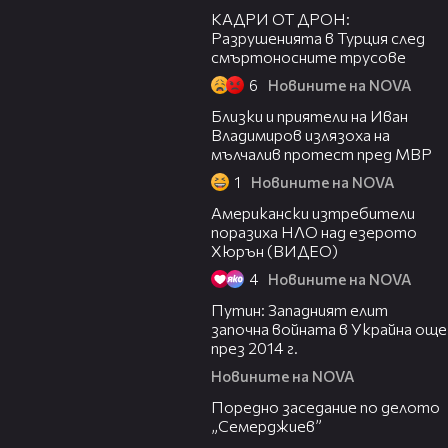
КАДРИ ОТ ДРОН:
Разрушенията в Турция след
смъртоносните трусове
6
Новините на NOVA
00:56
Близки и приятели на Иван
Владимиров излязоха на
мълчалив протест пред МВР
1
Новините на NOVA
00:49
Американски изтребители
поразиха НЛО над езерото
Хюрън (ВИДЕО)
4
Новините на NOVA
00:58
Путин: Западният елит
започна войната в Украйна още
през 2014 г.
Новините на NOVA
00:34
Поредно заседание по делото
„Семерджиев”