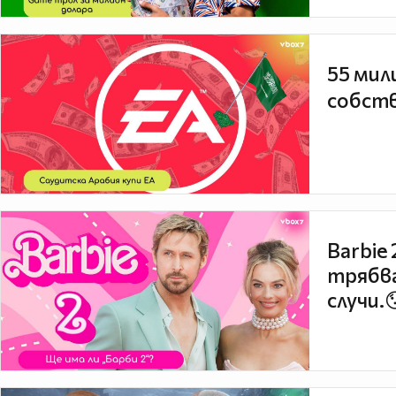
55 мил
собств
Barbie
трябва
случи.