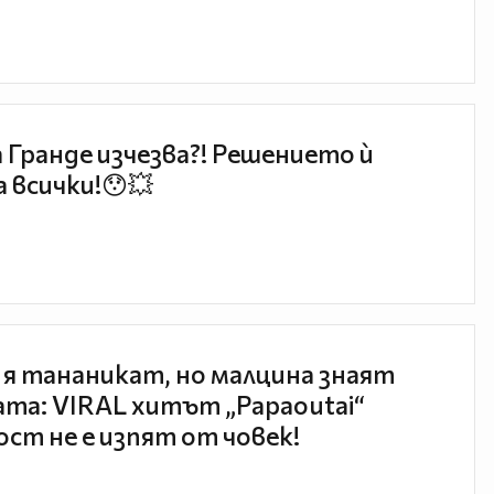
 Гранде изчезва?! Решението ѝ
 всички!😯💥
 я тананикат, но малцина знаят
та: VIRAL хитът „Papaoutai“
ст не е изпят от човек!