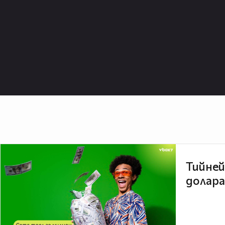
Тийней
долара