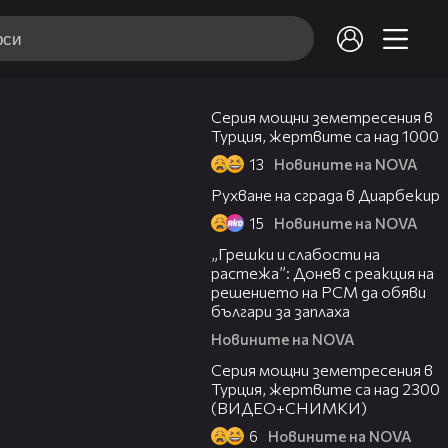
06:04
Серия мощни земетресения в
Турция, жертвите са над 1000
13
Новините на NOVA
00:17
Рухване на сграда в Диарбекир
15
Новините на NOVA
07:53
„Грешки и слабости на
растежа”: Донев с реакция на
решението на РСМ да обяви
българи за заплаха
Новините на NOVA
05:38
Серия мощни земетресения в
Турция, жертвите са над 2300
(ВИДЕО+СНИМКИ)
6
Новините на NOVA
01:38