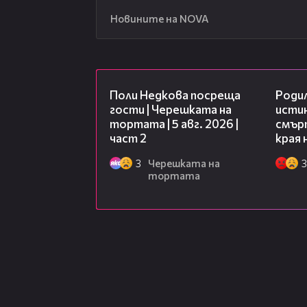
Новините на NOVA
13:03
Поли Недкова посреща
Роди
гости | Черешката на
исти
тортата | 5 авг. 2026 |
смърт
част 2
края 
3
Черешката на
3
тортата