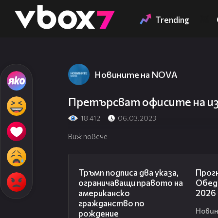
Member of
👾
Trending
Новините на NOVA
Претърсват офисите на из
18 412
06.03.2023
Виж повече
01:24
Тръмп подписа два указа,
Прогн
ограничаващи правото на
Обедн
американско
2026
гражданство по
Новин
рождение