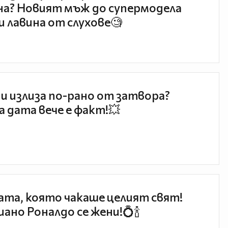
а? Новият мъж до супермодела
и лавина от слухове🧐
и излиза по-рано от затвора?
 дата вече е факт!💥
та, която чакаше целият свят!
ано Роналдо се жени!💍🍾