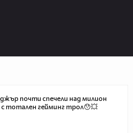
джър почти спечели над милион
 с тотален гейминг трол😯💥