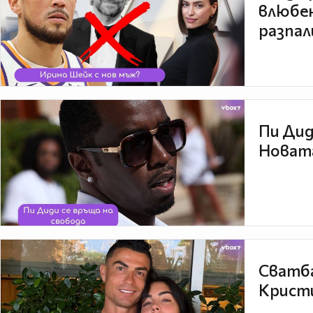
влюбен
разпал
Пи Дид
Новата
Сватба
Кристи