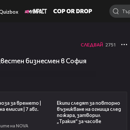
Quizbox
СЛЕДВАЙ
2751
вестен бизнесмен в София
02:23
03:09
оза за времето |
Екипи следят за повторно
а емисия | 7 авг.
възникване на огнища след
пожара, затворил
„Тракия“ за часове
ите на NOVA