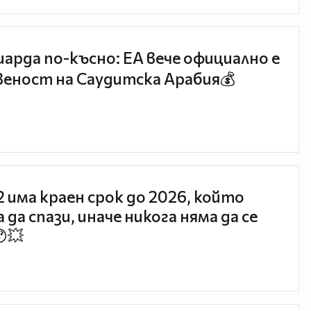
иарда по-късно: EA вече официално е
еност на Саудитска Арабия💰
 2 има краен срок до 2026, който
 да спази, иначе никога няма да се
😯💥