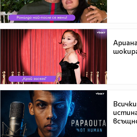
Ариана
шокира
Всички
истина
всъщно