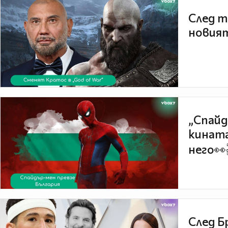
След т
новият
„Спайд
кината
него👀
След Б