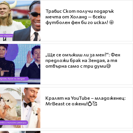
Травис Скот получи подарък
мечта от Холанд — всеки
футболен фен би го искал! 🤩
„Ще се омъжиш ли за мен?“: Фен
предложи брак на Зендая, а тя
отвърна само с три думи😅
Кралят на YouTube – младоженец:
MrBeast се ожени!💍🥰