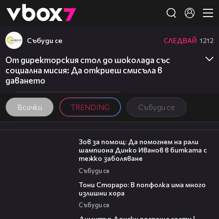
Member of
👾
Събуди се
СЛЕДВАЙ
1212
От директорския стол до шоколада със
социална мисия: Да откриеш смисъла в
даването
Всички
TRENDING
Събуди се
03:29
Зов за помощ: Да помогнем на рали
шампиона Динко Иванов в битката с
тежко заболяване
Събуди се
27:22
Тони Стораро: В попфолка има много
излишни хора
Събуди се
17:43
Димитър Донски посреща гости |