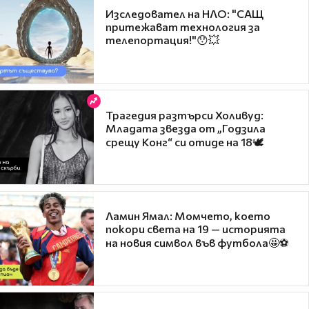
Изследовател на НЛО: "САЩ
притежават технология за
телепортация!"😯💥
Трагедия разтърси Холивуд:
Младата звезда от „Годзила
срещу Конг“ си отиде на 18🕊️
Ламин Ямал: Момчето, което
покори света на 19 — историята
на новия символ във футбола🤩⚽