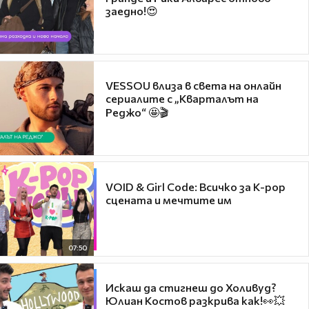
заедно!😍
VESSOU влиза в света на онлайн
сериалите с „Кварталът на
Реджо“ 🤩🎬
VOID & Girl Code: Всичко за K-pop
сцената и мечтите им
07:50
Искаш да стигнеш до Холивуд?
Юлиан Костов разкрива как!👀💥