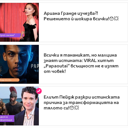
Ариана Гранде изчезва?!
Решението ѝ шокира всички!😯💥
Всички я тананикат, но малцина
знаят истината: VIRAL хитът
„Papaoutai“ всъщност не е изпят
от човек!
Елиът Пейдж разкри истинската
причина за трансформацията на
тялото си!😯💥