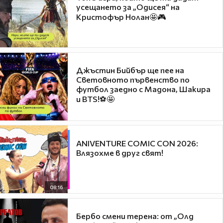
усещането за „Одисея“ на
Кристофър Нолан🤩🎮
Джъстин Бийбър ще пее на
Световното първенство по
футбол заедно с Мадона, Шакира
и BTS!⚽🤩
ANIVENTURE COMIC CON 2026:
Влязохме в друг свят!
08:16
Бербо смени терена: от „Олд