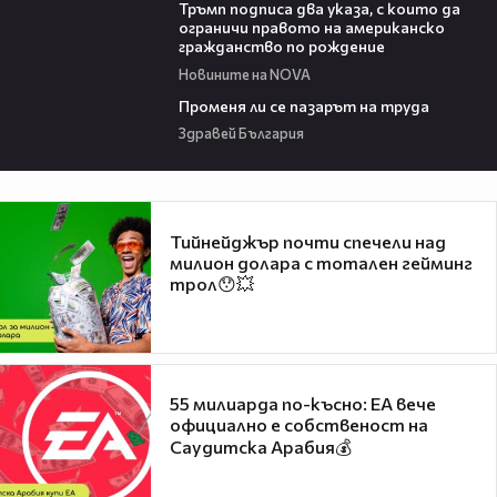
Тръмп подписа два указа, с които да
ограничи правото на американско
гражданство по рождение
Новините на NOVA
12:02
Променя ли се пазарът на труда
Здравей България
Тийнейджър почти спечели над
милион долара с тотален гейминг
трол😯💥
55 милиарда по-късно: EA вече
официално е собственост на
Саудитска Арабия💰