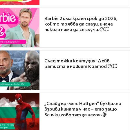
Barbie 2 има краен срок до 2026,
който трябва да спази, иначе
никога няма да се случи.😯💥
След тежка контузия: Дейв
Батиста е новият Кратос!😯💥
„Спайдър-мен: Нов ден“ буквално
взриви кината у нас – ето защо
всички говорят за него👀🎬