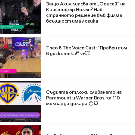
Защо Ахил липсва от „Одисей“ на
Кристофър Нолън? Най-
странното решение във филма
всъщност има логика
Theo в The Voice Cast: "Правен съм
в дискотека!" 👀💥
Съдията отложи сливането на
Paramount и Warner Bros. за 110
милиарда долара!😯💥