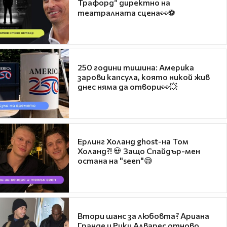
Трафорд“ директно на
театралната сцена👀⚽
250 години тишина: Америка
зарови капсула, която никой жив
днес няма да отвори👀💥
Ерлинг Холанд ghost-на Том
Холанд?! 💀 Защо Спайдър-мен
остана на "seen"😅
Втори шанс за любовта? Ариана
Гранде и Рики Алварес отново