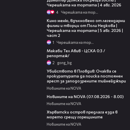
Черешката на тортата | 4 авг. 2026
4
Черешката на тортата
15:31
Кино меню, вдъхновено от легендарни
филми и творци от Поли Недкова |
Черешката на тортата | 5 авг. 2026 |
част 2
1
Черешката на тортата
09:11
Макаби Тел Авив - ЦСКА 0:3 /
репортаж/
2
gong_bg
01:33
Убийството в Пловдив: Очаква се
прокуратурата да поиска постоянен
арест за заподозрените тийнейджъри
Новините на NOVA
05:52
Новините на NOVA (07.08.2026 - 8.00)
Новините на NOVA
01:18
Хърватски остров предлага езда в
морето срещу горещините
Новините на NOVA
00:52