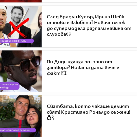
След Брадли Купър, Ирина Шейк
отново е влюбена? Новият мъж
до супермодела разпали лавина от
слухове🧐
Пи Диди излиза по-рано от
затвора? Новата дата вече е
факт!💥
Сватбата, която чакаше целият
свят! Кристиано Роналдо се жени!
💍🍾