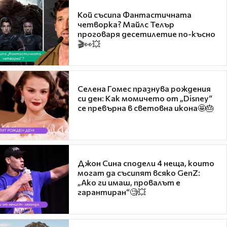
Кой съсипа Фантастичната
четворка? Майлс Телър
проговаря десетилетие по-късно
🎬👀💥
Селена Гомес празнува рождения
си ден: Как момичето от „Disney“
се превърна в световна икона🤩🎂
Джон Сина сподели 4 неща, които
могат да съсипят всяко GenZ:
„Ако ги имаш, провалът е
гарантиран“🧐💥