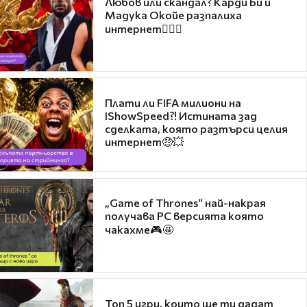
Любов или скандал? Карди Би и
Мадука Окойе разпалиха
интернет❤️‍🔥🔥
Плати ли FIFA милиони на
IShowSpeed?! Истината зад
сделката, която разтърси целия
интернет🤑💥
„Game of Thrones“ най-накрая
получава PC версията която
чакахме🎮🤩
Топ 5 игри, които ще ти дадат