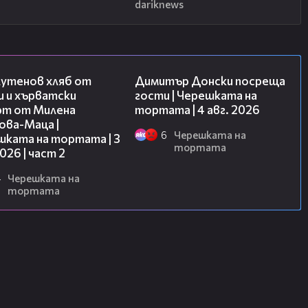
dariknews
15:35
17:43
лутенов хляб от
Димитър Донски посреща
и и хърватски
гости | Черешката на
рт от Милена
тортата | 4 авг. 2026
ова-Маца |
6
Черешката на
шката на тортата | 3
тортата
2026 | част 2
4
Черешката на
тортата