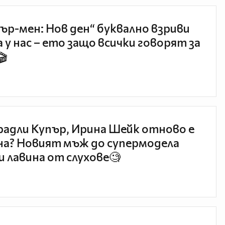
ър-мен: Нов ден“ буквално взриви
 у нас – ето защо всички говорят за
🎬
радли Купър, Ирина Шейк отново е
а? Новият мъж до супермодела
и лавина от слухове🧐