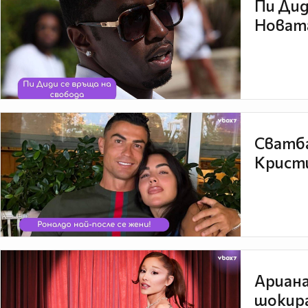
Пи Дид
Новата
Сватба
Кристи
Ариана
шокира