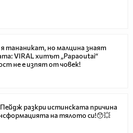
 я тананикат, но малцина знаят
та: VIRAL хитът „Papaoutai“
ст не е изпят от човек!
Пейдж разкри истинската причина
нсформацията на тялото си!😯💥