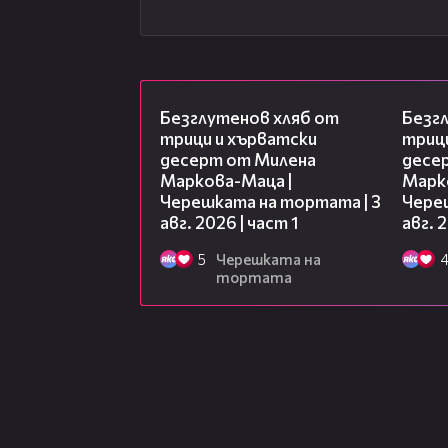
16:02
Безглутенов хляб от
Безг
трици и хърватски
триц
десерт от Милена
десе
Маркова-Маца |
Марк
Черешката на тортата | 3
Чере
авг. 2026 | част 1
авг. 
5
Черешката на
тортата