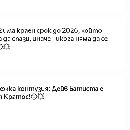
 2 има краен срок до 2026, който
 да спази, иначе никога няма да се
😯💥
ежка контузия: Дейв Батиста е
 Кратос!😯💥