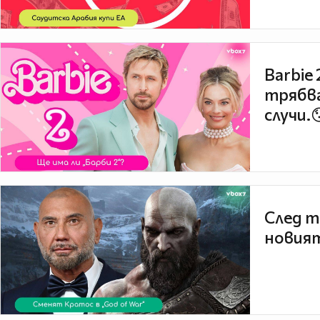
Barbie
трябва
случи.
След т
новият