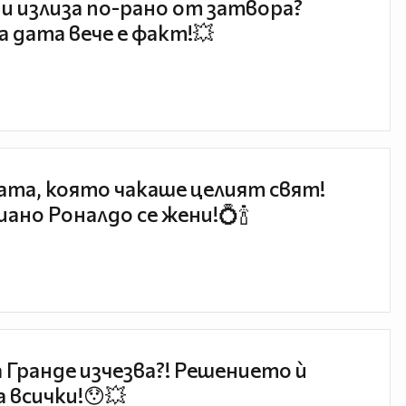
и излиза по-рано от затвора?
 дата вече е факт!💥
та, която чакаше целият свят!
ано Роналдо се жени!💍🍾
 Гранде изчезва?! Решението ѝ
 всички!😯💥