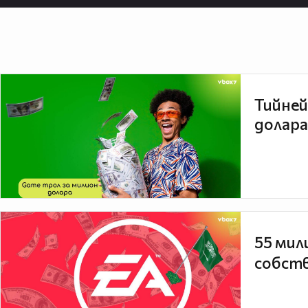
Тийней
долара
55 мил
собств