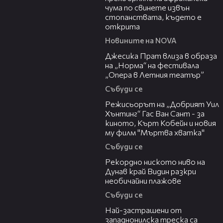
чума по свинете извън
стопанствата, където е
открита
Новините на NOVA
05:46
Джесика Прат влиза в образа
на „Норма“ на фестивала
„Опера в Летния театър”
Събуди се
13:42
Режисьорът на „Добрият Уил
Хънтинг“ Гас Ван Сант - за
киното, Кърт Кобейн и новия
му филм "Мъртва хватка"
Събуди се
03:48
Рекордно ниското ниво на
Дунав край Видин разкри
необичайни плажове
Събуди се
13:13
Най-застрашени от
западнонилска треска са