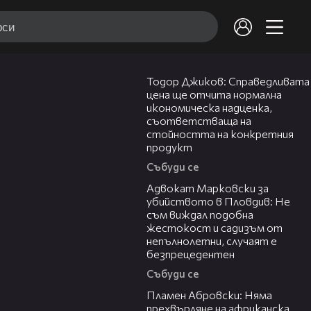
14:10
Тодор Джиков: Справедливата
цена ще отчита нормална
икономическа надценка,
съответстваща на
стойността на конкретния
продукт
Събуди се
11:09
Адвокат Марковски за
убийството в Пловдив: Не
съм виждал подобна
жестокост и садизъм от
непълнолетни, случаят е
безпрецедентен
Събуди се
13:17
Пламен Абровски: Няма
прехвърляне на африканска