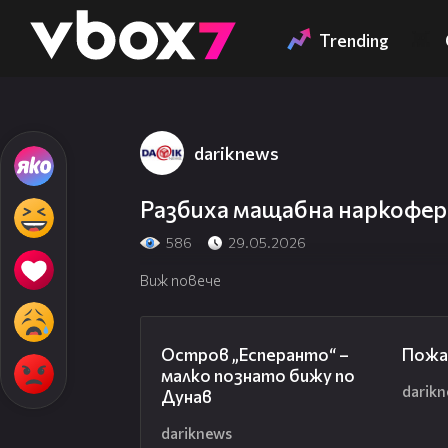
Member of
👾
Trending
dariknews
Разбиха мащабна наркофер
586
29.05.2026
Виж повече
00:04
Остров „Есперанто“ –
Пожа
малко познато бижу по
darik
Дунав
dariknews