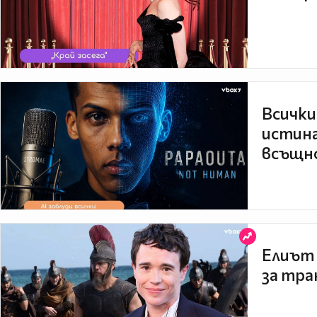
Всички
истина
всъщно
Елиът 
за тра