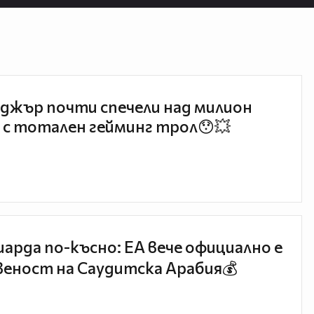
джър почти спечели над милион
 с тотален гейминг трол😯💥
иарда по-късно: EA вече официално е
еност на Саудитска Арабия💰