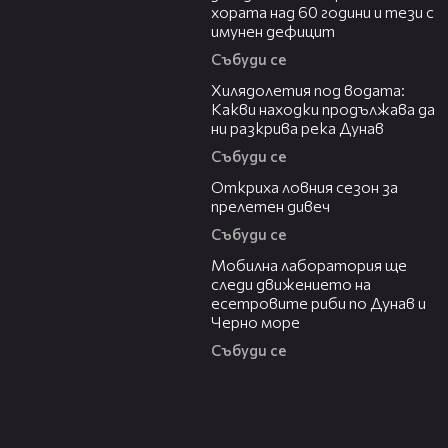
хората над 60 години и тези с
имунен дефицит
Събуди се
03:43
Хилядолетия под водата:
Какви находки продължава да
ни разкрива река Дунав
Събуди се
04:48
Откриха ловния сезон за
прелетен дивеч
Събуди се
04:09
Мобилна лаборатория ще
следи движението на
есетровите риби по Дунав и
Черно море
Събуди се