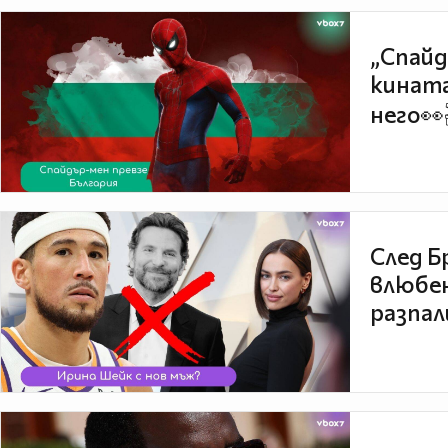
„Спайд
кината
него👀
След Б
влюбен
разпал