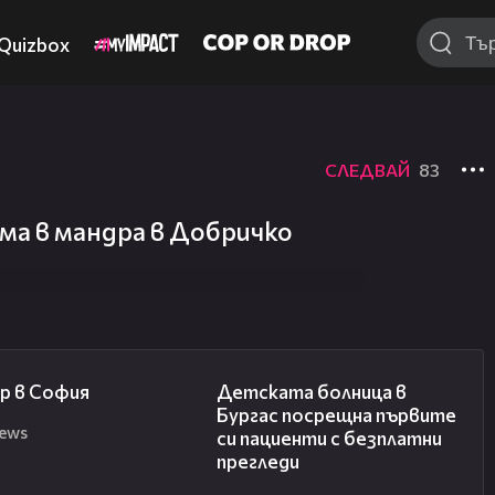
Quizbox
СЛЕДВАЙ
83
ма в мандра в Добричко
00:20
00:27
р в София
Детската болница в
Бургас посрещна първите
news
си пациенти с безплатни
прегледи