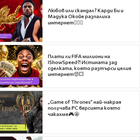
Любов или скандал? Карди Би и
Мадука Окойе разпалиха
интернет❤️‍🔥🔥
Плати ли FIFA милиони на
IShowSpeed?! Истината зад
сделката, която разтърси целия
интернет🤑💥
„Game of Thrones“ най-накрая
получава PC версията която
чакахме🎮🤩