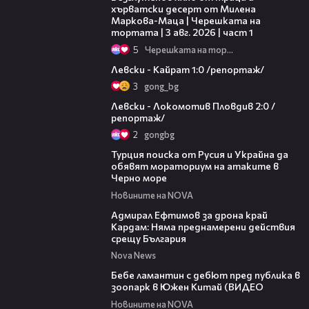
хърватски десерт от Милена
Маркова-Маца | Черешката на
тортата | 3 авг. 2026 | част 1
5
Черешката на тортата
05:57
Левски - Кайрат 1:0 /репортаж/
3
gong_bg
06:10
Левски - Локомотив Пловдив 2:0 /
репортаж/
2
gongbg
03:02
Турция поиска от Русия и Украйна да
обявят мораториум на атаките в
Черно море
Новините на NOVA
01:48
Адмирал Ефтимов за дрона край
Кардам: Няма преднамерени действия
срещу България
Nova News
00:50
Бебе ламантин с дебют пред публика в
зоопарк в Южен Китай (ВИДЕО
Новините на NOVA