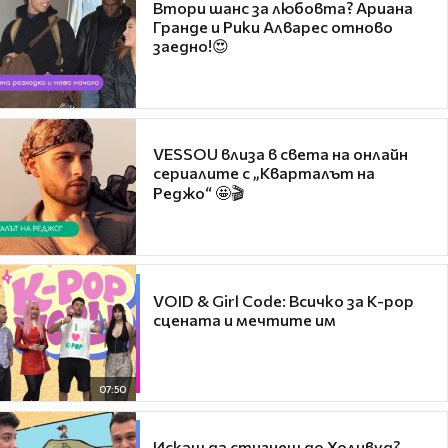
Втори шанс за любовта? Ариана
Гранде и Рики Алварес отново
заедно!😍
VESSOU влиза в света на онлайн
сериалите с „Кварталът на
Реджо“ 🤩🎬
VOID & Girl Code: Всичко за K-pop
сцената и мечтите им
07:50
Искаш да стигнеш до Холивуд?