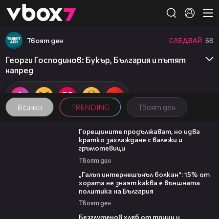
Member of
👾
Твоят ден
СЛЕДВАЙ
68
Георги Господинов: Букър, България и пътят
напред
Всички
TRENDING
Твоят ден
02:31
Горещините продължават, но идва
кратко захлаждане с валежи и
гръмотевици
Твоят ден
08:08
„Галъп интернешънъл болкан“: 15% от
хората не знаят каква е външната
политика на България
Твоят ден
16:02
Безглутенов хляб от трици и