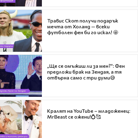
Травис Скот получи подарък
мечта от Холанд — всеки
футболен фен би го искал! 🤩
„Ще се омъжиш ли за мен?“: Фен
предложи брак на Зендая, а тя
отвърна само с три думи😅
Кралят на YouTube – младоженец:
MrBeast се ожени!💍🥰