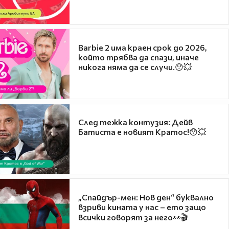
Barbie 2 има краен срок до 2026,
който трябва да спази, иначе
никога няма да се случи.😯💥
След тежка контузия: Дейв
Батиста е новият Кратос!😯💥
„Спайдър-мен: Нов ден“ буквално
взриви кината у нас – ето защо
всички говорят за него👀🎬