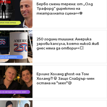
Бербо смени терена: от „Олд
Трафорд“ директно на
театралната сцена👀⚽
250 години тишина: Америка
зарови капсула, която никой жив
днес няма да отвори👀💥
Ерлинг Холанд ghost-на Том
Холанд?! 💀 Защо Спайдър-мен
остана на "seen"😅