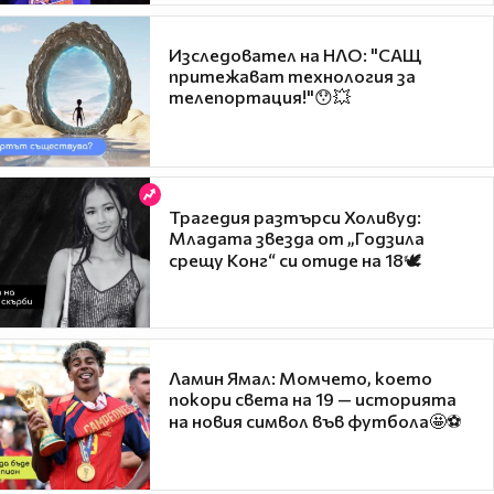
Изследовател на НЛО: "САЩ
притежават технология за
телепортация!"😯💥
Трагедия разтърси Холивуд:
Младата звезда от „Годзила
срещу Конг“ си отиде на 18🕊️
Ламин Ямал: Момчето, което
покори света на 19 — историята
на новия символ във футбола🤩⚽