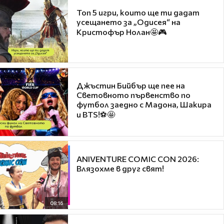
Топ 5 игри, които ще ти дадат
усещането за „Одисея“ на
Кристофър Нолан🤩🎮
Джъстин Бийбър ще пее на
Световното първенство по
футбол заедно с Мадона, Шакира
и BTS!⚽🤩
ANIVENTURE COMIC CON 2026:
Влязохме в друг свят!
08:16