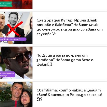
След Брадли Купър, Ирина Шейк
отново е влюбена? Новият мъж
до супермодела разпали лавина от
слухове🧐
Пи Диди излиза по-рано от
затвора? Новата дата вече е
факт!💥
Сватбата, която чакаше целият
свят! Кристиано Роналдо се жени!
💍🍾