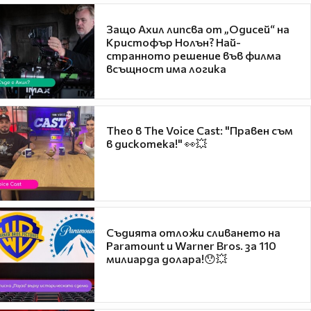
Защо Ахил липсва от „Одисей“ на
Кристофър Нолън? Най-
странното решение във филма
всъщност има логика
Theo в The Voice Cast: "Правен съм
в дискотека!" 👀💥
Съдията отложи сливането на
Paramount и Warner Bros. за 110
милиарда долара!😯💥