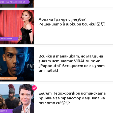
Ариана Гранде изчезва?!
Решението ѝ шокира всички!😯💥
Всички я тананикат, но малцина
знаят истината: VIRAL хитът
„Papaoutai“ всъщност не е изпят
от човек!
Елиът Пейдж разкри истинската
причина за трансформацията на
тялото си!😯💥