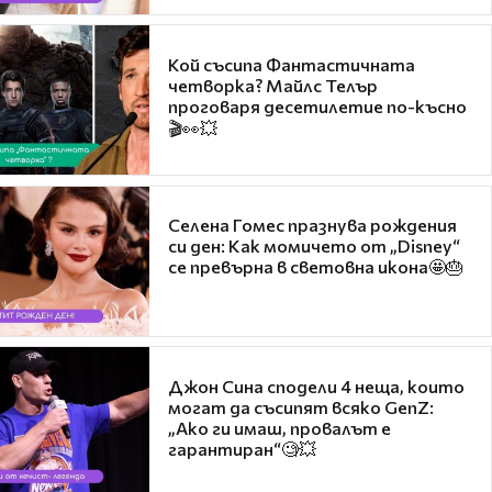
Кой съсипа Фантастичната
четворка? Майлс Телър
проговаря десетилетие по-късно
🎬👀💥
Селена Гомес празнува рождения
си ден: Как момичето от „Disney“
се превърна в световна икона🤩🎂
Джон Сина сподели 4 неща, които
могат да съсипят всяко GenZ:
„Ако ги имаш, провалът е
гарантиран“🧐💥