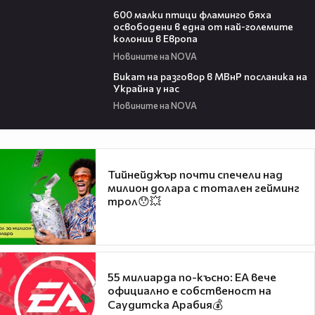
06:25
600 малки птици фламинго бяха
освободени в една от най-големите
колонии в Европа
Новините на NOVA
00:30
Викат на разговор в МВнР посланика на
Украйна у нас
Новините на NOVA
Тийнейджър почти спечели над
милион долара с тотален гейминг
трол😯💥
55 милиарда по-късно: EA вече
официално е собственост на
Саудитска Арабия💰