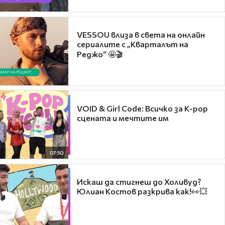
VESSOU влиза в света на онлайн
сериалите с „Кварталът на
Реджо“ 🤩🎬
VOID & Girl Code: Всичко за K-pop
сцената и мечтите им
07:50
Искаш да стигнеш до Холивуд?
Юлиан Костов разкрива как!👀💥