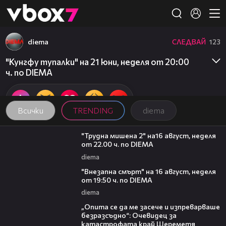
Member of
👾
diema
СЛЕДВАЙ
123
"Кунгфу тупалки" на 21 юни, неделя от 20:00
ч. по DIEMA
Всички
TRENDING
diema
00:31
"Трудна мишена 2" на16 август, неделя
от 22.00 ч. по DIEMA
diema
00:33
"Внезапна смърт" на 16 август, неделя
от 19:50 ч. по DIEMA
diema
06:38
„Опита се да ме засече и изпреварваше
безразсъдно“: Очевидец за
катастрофата край Шереметя