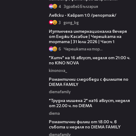
4
Здравей България
05:57
Левски - Кайрат 1:0 /репортаж/
3
gong_bg
18:07
Изтънчена интернационална вечеря
от Енджи Касабие | Черешката на
тортата | 31 юли 2026 | Част 1
6
Черешката на тортата
00:30
"Хитч" на 16 август, неделя от 21:00 ч.
по KINO NOVA
kinonova_
00:31
Романтични следобеди с филмите по
DIEMA FAMILY
diemafamily
00:31
"Трудна мишена 2" на16 август, неделя
от 22.00 ч. по DIEMA
diema
00:36
Романтични филми от 18.00 ч. в
събота и неделя по DIEMA FAMILY
diemafamily