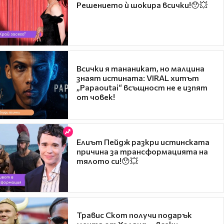
Решението ѝ шокира всички!😯💥
Всички я тананикат, но малцина
знаят истината: VIRAL хитът
„Papaoutai“ всъщност не е изпят
от човек!
Елиът Пейдж разкри истинската
причина за трансформацията на
тялото си!😯💥
Травис Скот получи подарък