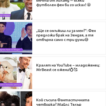
мечта от Холанд — всеки
футболен фен би го искал! 🤩
„Ще се омъжиш ли за мен?“: Фен
предложи брак на Зендая, а тя
отвърна само с три думи😅
Кралят на YouTube – младоженец:
MrBeast се ожени!💍🥰
Кой съсипа Фантастичната
четворка? Майлс Телър