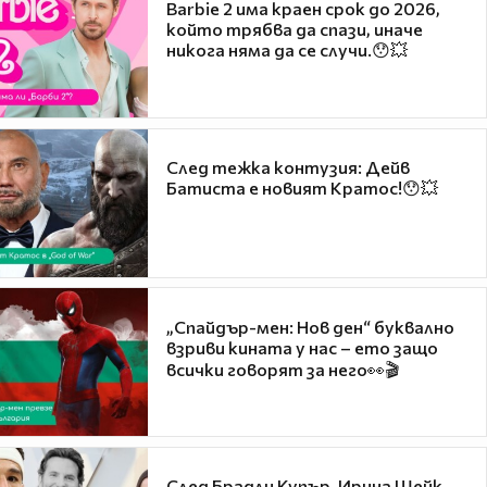
Barbie 2 има краен срок до 2026,
който трябва да спази, иначе
никога няма да се случи.😯💥
След тежка контузия: Дейв
Батиста е новият Кратос!😯💥
„Спайдър-мен: Нов ден“ буквално
взриви кината у нас – ето защо
всички говорят за него👀🎬
След Брадли Купър, Ирина Шейк