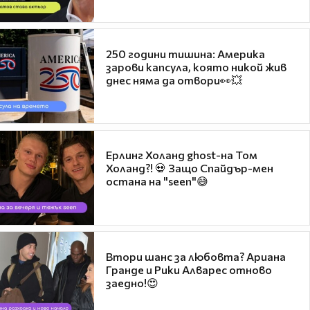
250 години тишина: Америка
зарови капсула, която никой жив
днес няма да отвори👀💥
Ерлинг Холанд ghost-на Том
Холанд?! 💀 Защо Спайдър-мен
остана на "seen"😅
Втори шанс за любовта? Ариана
Гранде и Рики Алварес отново
заедно!😍