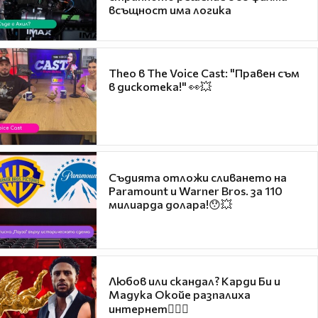
всъщност има логика
Theo в The Voice Cast: "Правен съм
в дискотека!" 👀💥
Съдията отложи сливането на
Paramount и Warner Bros. за 110
милиарда долара!😯💥
Любов или скандал? Карди Би и
Мадука Окойе разпалиха
интернет❤️‍🔥🔥