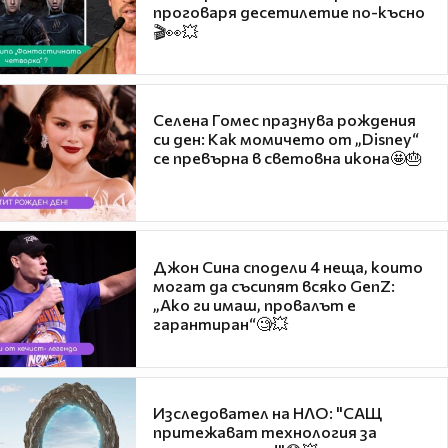
проговаря десетилетие по-късно
🎬👀💥
Селена Гомес празнува рождения
си ден: Как момичето от „Disney“
се превърна в световна икона🤩🎂
Джон Сина сподели 4 неща, които
могат да съсипят всяко GenZ:
„Ако ги имаш, провалът е
гарантиран“🧐💥
Изследовател на НЛО: "САЩ
притежават технология за