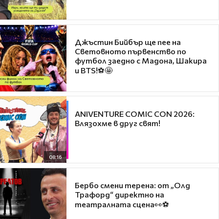
Джъстин Бийбър ще пее на
Световното първенство по
футбол заедно с Мадона, Шакира
и BTS!⚽🤩
ANIVENTURE COMIC CON 2026:
Влязохме в друг свят!
08:16
Бербо смени терена: от „Олд
Трафорд“ директно на
театралната сцена👀⚽