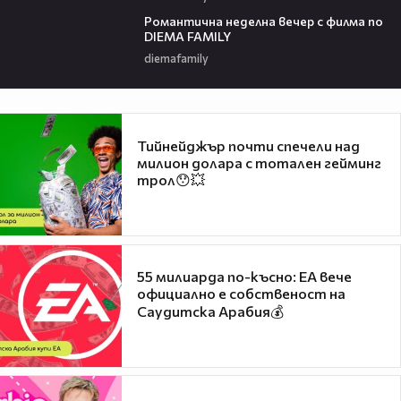
00:21
Романтичнa неделна вечер с филма по
DIEMA FAMILY
diemafamily
Тийнейджър почти спечели над
милион долара с тотален гейминг
трол😯💥
55 милиарда по-късно: EA вече
официално е собственост на
Саудитска Арабия💰