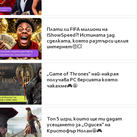
Плати ли FIFA милиони на
IShowSpeed?! Истината зад
сделката, която разтърси целия
интернет🤑💥
„Game of Thrones“ най-накрая
получава PC версията която
чакахме🎮🤩
Топ 5 игри, които ще ти дадат
усещането за „Одисея“ на
Кристофър Нолан🤩🎮