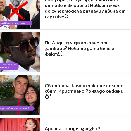
отново е влюбена? Новият мъж
до супермодела разпали лавина от
слухове🧐
Пи Диди излиза по-рано от
затвора? Новата дата вече е
факт!💥
Сватбата, която чакаше целият
свят! Кристиано Роналдо се жени!
💍🍾
Ариана Гранде изчезва?!