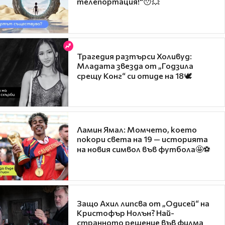
телепортация!"😯💥
Трагедия разтърси Холивуд:
Младата звезда от „Годзила
срещу Конг“ си отиде на 18🕊️
Ламин Ямал: Момчето, което
покори света на 19 — историята
на новия символ във футбола🤩⚽
Защо Ахил липсва от „Одисей“ на
Кристофър Нолън? Най-
странното решение във филма