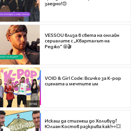
заедно!😍
VESSOU влиза в света на онлайн
сериалите с „Кварталът на
Реджо“ 🤩🎬
VOID & Girl Code: Всичко за K-pop
сцената и мечтите им
07:50
Искаш да стигнеш до Холивуд?
Юлиан Костов разкрива как!👀💥