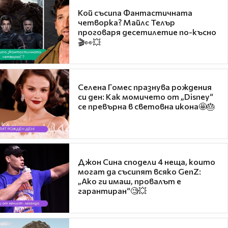
Кой съсипа Фантастичната
четворка? Майлс Телър
проговаря десетилетие по-късно
🎬👀💥
Селена Гомес празнува рождения
си ден: Как момичето от „Disney“
се превърна в световна икона🤩🎂
Джон Сина сподели 4 неща, които
могат да съсипят всяко GenZ:
„Ако ги имаш, провалът е
гарантиран“🧐💥