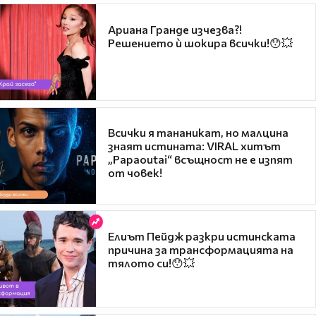
Ариана Гранде изчезва?!
Решението ѝ шокира всички!😯💥
Всички я тананикат, но малцина
знаят истината: VIRAL хитът
„Papaoutai“ всъщност не е изпят
от човек!
Елиът Пейдж разкри истинската
причина за трансформацията на
тялото си!😯💥