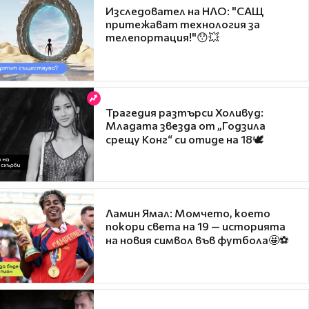
Изследовател на НЛО: "САЩ
притежават технология за
телепортация!"😯💥
Трагедия разтърси Холивуд:
Младата звезда от „Годзила
срещу Конг“ си отиде на 18🕊️
Ламин Ямал: Момчето, което
покори света на 19 — историята
на новия символ във футбола🤩⚽