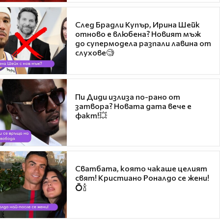
След Брадли Купър, Ирина Шейк
отново е влюбена? Новият мъж
до супермодела разпали лавина от
слухове🧐
Пи Диди излиза по-рано от
затвора? Новата дата вече е
факт!💥
Сватбата, която чакаше целият
свят! Кристиано Роналдо се жени!
💍🍾