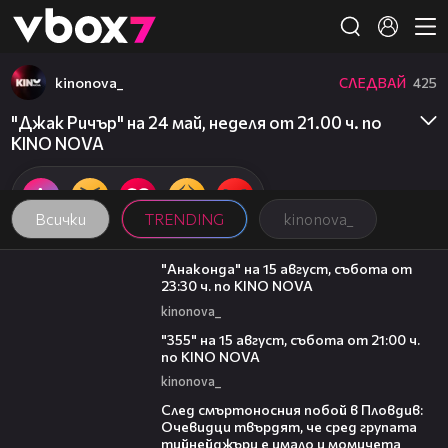
Member of
👾
kinonova_
СЛЕДВАЙ
425
"Джак Ричър" на 24 май, неделя от 21.00 ч. по
KINO NOVA
Всички
TRENDING
kinonova_
00:30
"Анаконда" на 15 август, събота от
23:30 ч. по KINO NOVA
kinonova_
00:31
"355" на 15 август, събота от 21:00 ч.
по KINO NOVA
kinonova_
09:32
След смъртоносния побой в Пловдив:
Очевидци твърдят, че сред групата
тийнейджъри е имало и момичета