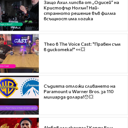
Защо Ахил липсва от „Одисей“ на
Кристофър Нолън? Най-
странното решение във филма
всъщност има логика
Theo в The Voice Cast: "Правен съм
в дискотека!" 👀💥
Съдията отложи сливането на
Paramount и Warner Bros. за 110
милиарда долара!😯💥
Любов или скандал? Карди Би и