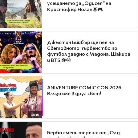
усещането за „Одисея“ на
Кристофър Нолан🤩🎮
Джъстин Бийбър ще пее на
Световното първенство по
футбол заедно с Мадона, Шакира
и BTS!⚽🤩
ANIVENTURE COMIC CON 2026:
Влязохме в друг свят!
08:16
Бербо смени терена: от „Олд