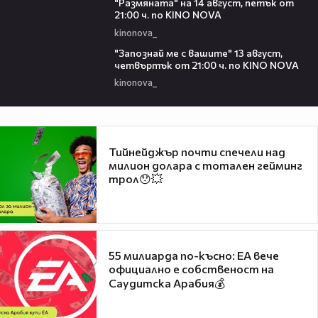
"Размянaта" на 14 август, петък от
21:00 ч. по KINO NOVA
kinonova_
00:23
"Запознай ме с вашите" 13 август,
четвъртък от 21:00 ч. по KINO NOVA
kinonova_
Тийнейджър почти спечели над
милион долара с тотален гейминг
трол😯💥
55 милиарда по-късно: EA вече
официално е собственост на
Саудитска Арабия💰