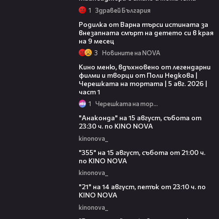
1
Здравей България
03:09
Родилка от Варна търси истината за
внезапната смърт на детето си в края
на 9 месец
3
Новините на NOVA
15:39
Кино меню, вдъхновено от легендарни
филми и творци от Поли Недкова |
Черешката на тортата | 5 авг. 2026 |
част 1
1
Черешката на тортата
00:30
"Анаконда" на 15 август, събота от
23:30 ч. по KINO NOVA
kinonova_
00:31
"355" на 15 август, събота от 21:00 ч.
по KINO NOVA
kinonova_
00:29
"21" на 14 август, петък от 23:10 ч. по
KINO NOVA
kinonova_
00:29