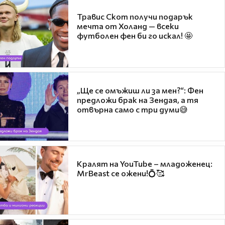
Травис Скот получи подарък
мечта от Холанд — всеки
футболен фен би го искал! 🤩
„Ще се омъжиш ли за мен?“: Фен
предложи брак на Зендая, а тя
отвърна само с три думи😅
Кралят на YouTube – младоженец:
MrBeast се ожени!💍🥰