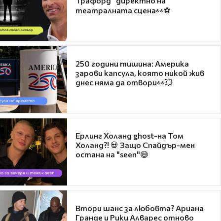
Трафорд“ директно на
театралната сцена👀⚽
250 години тишина: Америка
зарови капсула, която никой жив
днес няма да отвори👀💥
Ерлинг Холанд ghost-на Том
Холанд?! 💀 Защо Спайдър-мен
остана на "seen"😅
Втори шанс за любовта? Ариана
Гранде и Рики Алварес отново