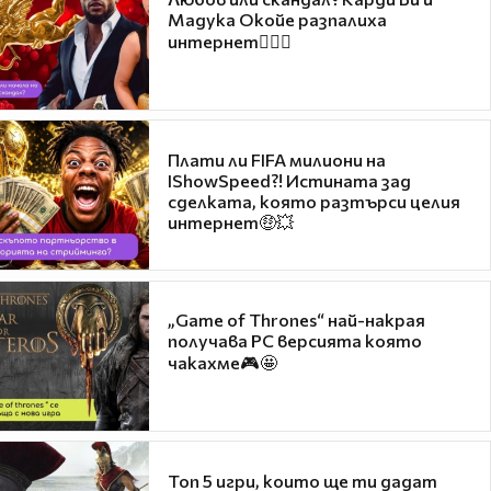
Мадука Окойе разпалиха
интернет❤️‍🔥🔥
Плати ли FIFA милиони на
IShowSpeed?! Истината зад
сделката, която разтърси целия
интернет🤑💥
„Game of Thrones“ най-накрая
получава PC версията която
чакахме🎮🤩
Топ 5 игри, които ще ти дадат