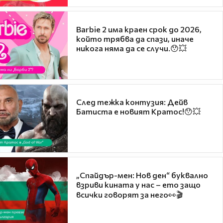
Barbie 2 има краен срок до 2026,
който трябва да спази, иначе
никога няма да се случи.😯💥
След тежка контузия: Дейв
Батиста е новият Кратос!😯💥
„Спайдър-мен: Нов ден“ буквално
взриви кината у нас – ето защо
всички говорят за него👀🎬