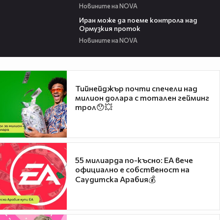
Новините на NOVA
00:52
Иран може да поеме контрола над
Ормузкия проток
Новините на NOVA
Тийнейджър почти спечели над
милион долара с тотален гейминг
трол😯💥
55 милиарда по-късно: EA вече
официално е собственост на
Саудитска Арабия💰