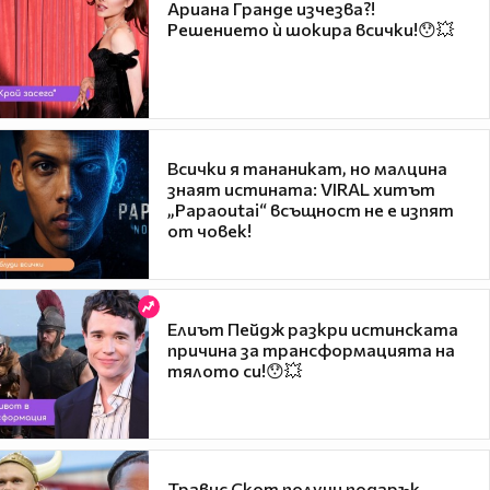
Ариана Гранде изчезва?!
Решението ѝ шокира всички!😯💥
Всички я тананикат, но малцина
знаят истината: VIRAL хитът
„Papaoutai“ всъщност не е изпят
от човек!
Елиът Пейдж разкри истинската
причина за трансформацията на
тялото си!😯💥
Травис Скот получи подарък