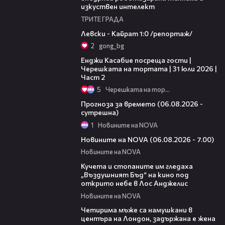
изкуствен интелект
ТРИТЕ ГРАДА
05:57
Левски - Кайрат 1:0 /репортаж/
2
gong_bg
16:45
Енджи Касабие посреща гости |
Черешката на тортата | 31 юли 2026 |
Част 2
5
Черешката на тортата
01:47
Прогноза за времето (06.08.2026 -
сутрешна)
1
Новините на NOVA
05:35
Новините на NOVA (06.08.2026 - 7.00)
Новините на NOVA
00:51
Кучета и стопаните им гледаха
„Въздушният Бъд“ на кино под
открито небе в Лос Анджелис
Новините на NOVA
00:39
Четирима мъже са намушкани в
центъра на Лондон, задържана е жена