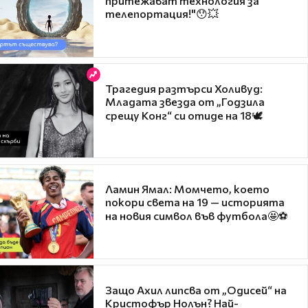
притежават технология за
телепортация!"😯💥
Трагедия разтърси Холивуд:
Младата звезда от „Годзила
срещу Конг“ си отиде на 18🕊️
Ламин Ямал: Момчето, което
покори света на 19 — историята
на новия символ във футбола🤩⚽
Защо Ахил липсва от „Одисей“ на
Кристофър Нолън? Най-