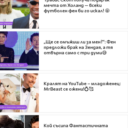
мечта от Холанд — всеки
футболен фен би го искал! 🤩
„Ще се омъжиш ли за мен?“: Фен
предложи брак на Зендая, а тя
отвърна само с три думи😅
Кралят на YouTube – младоженец:
MrBeast се ожени!💍🥰
Кой съсипа Фантастичната