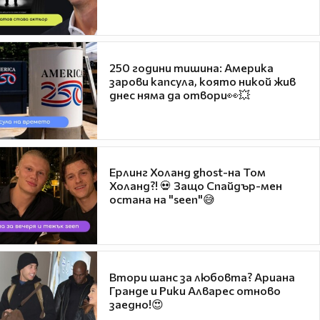
250 години тишина: Америка
зарови капсула, която никой жив
днес няма да отвори👀💥
Ерлинг Холанд ghost-на Том
Холанд?! 💀 Защо Спайдър-мен
остана на "seen"😅
Втори шанс за любовта? Ариана
Гранде и Рики Алварес отново
заедно!😍