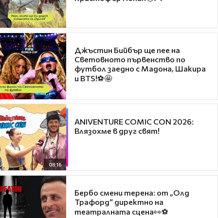
Джъстин Бийбър ще пее на
Световното първенство по
футбол заедно с Мадона, Шакира
и BTS!⚽🤩
ANIVENTURE COMIC CON 2026:
Влязохме в друг свят!
08:16
Бербо смени терена: от „Олд
Трафорд“ директно на
театралната сцена👀⚽