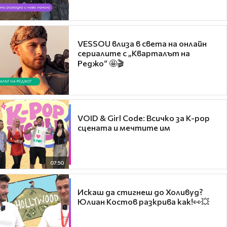
VESSOU влиза в света на онлайн
сериалите с „Кварталът на
Реджо“ 🤩🎬
VOID & Girl Code: Всичко за K-pop
сцената и мечтите им
07:50
Искаш да стигнеш до Холивуд?
Юлиан Костов разкрива как!👀💥