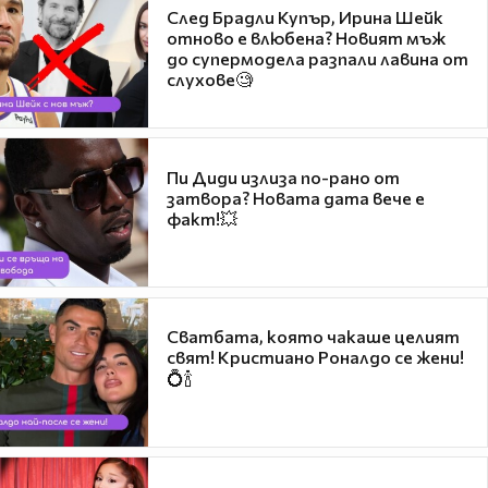
След Брадли Купър, Ирина Шейк
отново е влюбена? Новият мъж
до супермодела разпали лавина от
слухове🧐
Пи Диди излиза по-рано от
затвора? Новата дата вече е
факт!💥
Сватбата, която чакаше целият
свят! Кристиано Роналдо се жени!
💍🍾