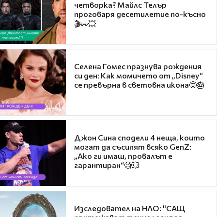
четворка? Майлс Телър
проговаря десетилетие по-късно
🎬👀💥
Селена Гомес празнува рождения
си ден: Как момичето от „Disney“
се превърна в световна икона🤩🎂
Джон Сина сподели 4 неща, които
могат да съсипят всяко GenZ:
„Ако ги имаш, провалът е
гарантиран“🧐💥
Изследовател на НЛО: "САЩ