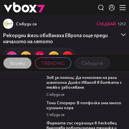
Member of
👾
Събуди се
СЛЕДВАЙ
1212
Рекордни жеги обхванаха Европа още преди
началото на лятото
Всички
TRENDING
Събуди се
03:29
Зов за помощ: Да помогнем на рали
шампиона Динко Иванов в битката с
тежко заболяване
Събуди се
27:22
Тони Стораро: В попфолка има много
излишни хора
Събуди се
00:06
Фирмата със седалище в Лясковец
внедрява роботизирана техника и