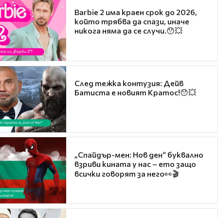
Barbie 2 има краен срок до 2026,
който трябва да спази, иначе
никога няма да се случи.😯💥
След тежка контузия: Дейв
Батиста е новият Кратос!😯💥
„Спайдър-мен: Нов ден“ буквално
взриви кината у нас – ето защо
всички говорят за него👀🎬