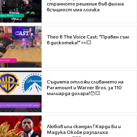
странното решение във филма
всъщност има логика
Theo в The Voice Cast: "Правен съм
в дискотека!" 👀💥
Съдията отложи сливането на
Paramount и Warner Bros. за 110
милиарда долара!😯💥
Любов или скандал? Карди Би и
Мадука Окойе разпалиха