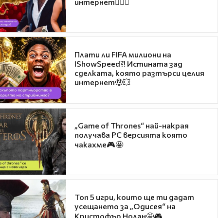
интернет❤️‍🔥🔥
Плати ли FIFA милиони на
IShowSpeed?! Истината зад
сделката, която разтърси целия
интернет🤑💥
„Game of Thrones“ най-накрая
получава PC версията която
чакахме🎮🤩
Топ 5 игри, които ще ти дадат
усещането за „Одисея“ на
Кристофър Нолан🤩🎮