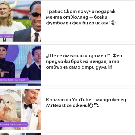
Травис Скот получи подарък
мечта от Холанд — всеки
футболен фен би го искал! 🤩
„Ще се омъжиш ли за мен?“: Фен
предложи брак на Зендая, а тя
отвърна само с три думи😅
Кралят на YouTube – младоженец:
MrBeast се ожени!💍🥰