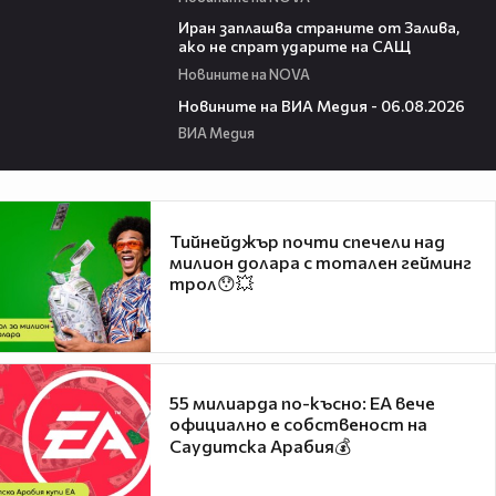
00:41
Иран заплашва страните от Залива,
ако не спрат ударите на САЩ
Новините на NOVA
22:43
Новините на ВИА Медия - 06.08.2026
ВИА Медия
Тийнейджър почти спечели над
милион долара с тотален гейминг
трол😯💥
55 милиарда по-късно: EA вече
официално е собственост на
Саудитска Арабия💰