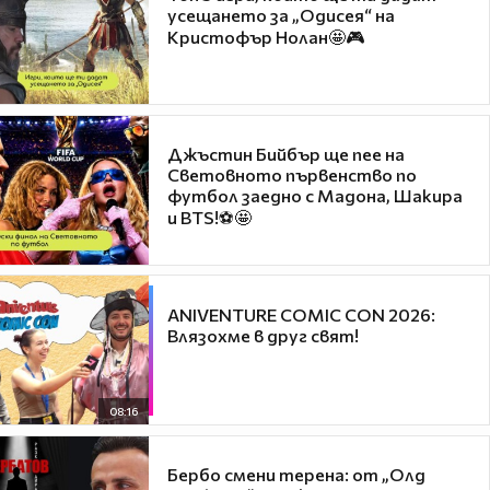
усещането за „Одисея“ на
Кристофър Нолан🤩🎮
Джъстин Бийбър ще пее на
Световното първенство по
футбол заедно с Мадона, Шакира
и BTS!⚽🤩
ANIVENTURE COMIC CON 2026:
Влязохме в друг свят!
08:16
Бербо смени терена: от „Олд