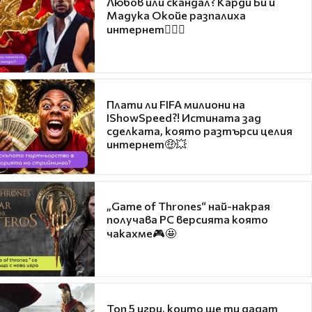
Любов или скандал? Карди Би и
Мадука Окойе разпалиха
интернет❤️‍🔥🔥
Плати ли FIFA милиони на
IShowSpeed?! Истината зад
сделката, която разтърси целия
интернет🤑💥
„Game of Thrones“ най-накрая
получава PC версията която
чакахме🎮🤩
Топ 5 игри, които ще ти дадат