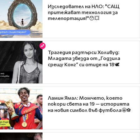
Изследовател на НЛО: "САЩ
притежават технология за
телепортация!"😯💥
Трагедия разтърси Холивуд:
Младата звезда от „Годзила
срещу Конг“ си отиде на 18🕊️
Ламин Ямал: Момчето, което
покори света на 19 — историята
на новия символ във футбола🤩⚽