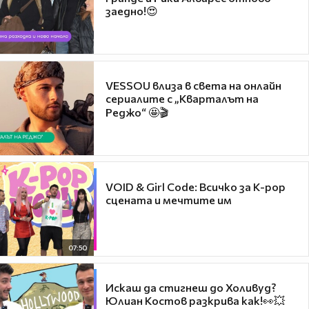
заедно!😍
VESSOU влиза в света на онлайн
сериалите с „Кварталът на
Реджо“ 🤩🎬
VOID & Girl Code: Всичко за K-pop
сцената и мечтите им
07:50
Искаш да стигнеш до Холивуд?
Юлиан Костов разкрива как!👀💥