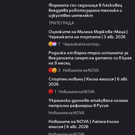
Фирмата със седалище в Лясковец
внедрява роботизирана техника и
изкуствен интелект
ТРИТЕ ГРАДА
14:06
Оценките на Милена Маркова-Маца |
Черешката на тортата | 3 авг. 2026
7
Черешката на тортата
03:09
Родилка от Варна търси истината за
внезапната смърт на детето си в края
на 9 месец
3
Новините на NOVA
04:51
Спортни новини | Късна емисия | 6 авг.
2026
1
Новините на NOVA
00:41
Украински дронове атакуваха големи
петролни рафинерии в Русия
Новините на NOVA
20:26
Новините на NOVA | Лятна късна
емисия | 6 авг. 2026
Новините на NOVA