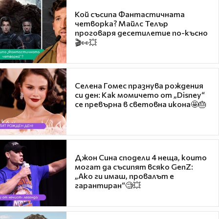
Кой съсипа Фантастичната
четворка? Майлс Телър
проговаря десетилетие по-късно
🎬👀💥
Селена Гомес празнува рождения
си ден: Как момичето от „Disney“
се превърна в световна икона🤩🎂
Джон Сина сподели 4 неща, които
могат да съсипят всяко GenZ:
„Ако ги имаш, провалът е
гарантиран“🧐💥