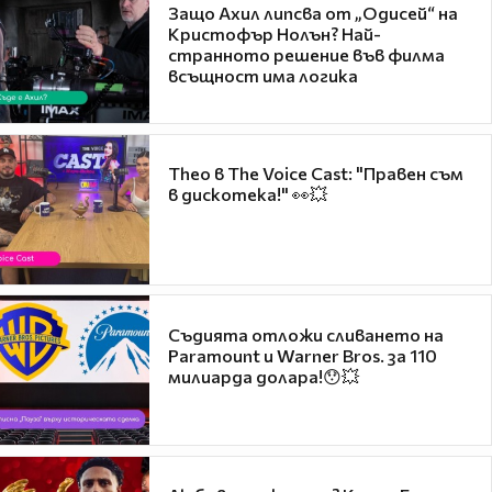
Защо Ахил липсва от „Одисей“ на
Кристофър Нолън? Най-
странното решение във филма
всъщност има логика
Theo в The Voice Cast: "Правен съм
в дискотека!" 👀💥
Съдията отложи сливането на
Paramount и Warner Bros. за 110
милиарда долара!😯💥