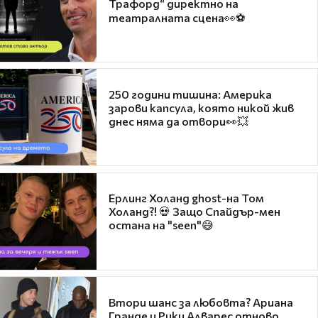
Трафорд“ директно на
театралната сцена👀⚽
250 години тишина: Америка
зарови капсула, която никой жив
днес няма да отвори👀💥
Ерлинг Холанд ghost-на Том
Холанд?! 💀 Защо Спайдър-мен
остана на "seen"😅
Втори шанс за любовта? Ариана
Гранде и Рики Алварес отново