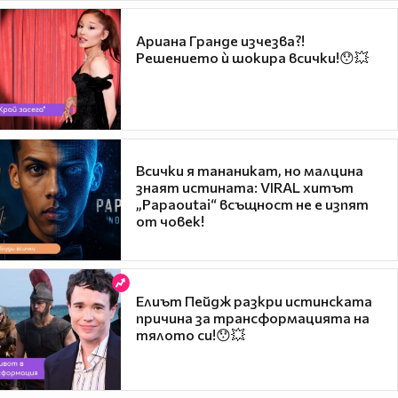
Ариана Гранде изчезва?!
Решението ѝ шокира всички!😯💥
Всички я тананикат, но малцина
знаят истината: VIRAL хитът
„Papaoutai“ всъщност не е изпят
от човек!
Елиът Пейдж разкри истинската
причина за трансформацията на
тялото си!😯💥