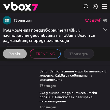
Member of
👾
Твоят ден
СЛЕДВАЙ
68
Към момента предизборните заявки и
настоящите действията на новата власт се
разминават, според политолози
Всички
TRENDING
Твоят ден
03:59
Започват опасните мъртви течения в
морето: Какви са съветите на
спасителите
Твоят ден
28:11
След сигналите за антисемитски
прояви в Банско: Как реагираха
институциите
Твоят ден
00:06