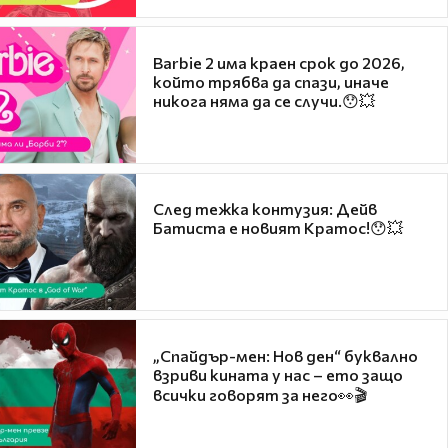
Barbie 2 има краен срок до 2026,
който трябва да спази, иначе
никога няма да се случи.😯💥
След тежка контузия: Дейв
Батиста е новият Кратос!😯💥
„Спайдър-мен: Нов ден“ буквално
взриви кината у нас – ето защо
всички говорят за него👀🎬