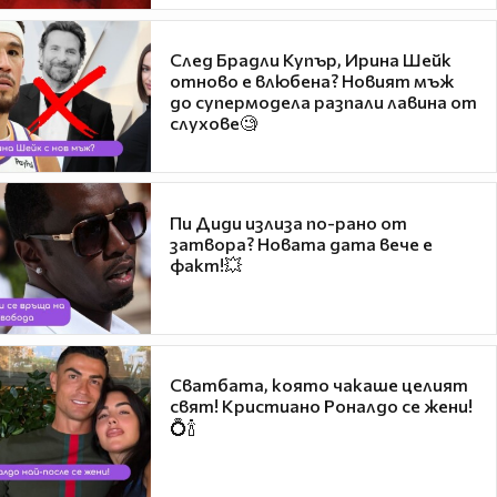
След Брадли Купър, Ирина Шейк
отново е влюбена? Новият мъж
до супермодела разпали лавина от
слухове🧐
Пи Диди излиза по-рано от
затвора? Новата дата вече е
факт!💥
Сватбата, която чакаше целият
свят! Кристиано Роналдо се жени!
💍🍾